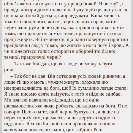
обов’язком є виховувати їх у правді божій. Я не єзуїт, і
правди догори дном ставити не буду, щоб це, що у вас не
по правді божій діється, виправдувати. Ваша милість
знаєте з щоденного життя, з цих різних справ, котрі
через ваші руки переходять, яка страшна пропасть між
тими, що працюють, а між тими, що панують і з їхньої
праці живуть. Всі те знають, що пани повернули простий
працюючий люд у товар, що жиють з його поту і крові. А
чи піднесеться голос остороги в обороні тої бідної,
темної, працюючої черні?
– Так вже бог дав, що всі люде не можуть бути
рівні…
– Так бог не дав. Він сотворив усіх людей рівними, а
лише ті, що мають і чужим живуть, зложили цю
несправедливість на бога, щоб їх сумлінню легше стало.
Я знаю письмо святе наізусть, а того я ніде не здибав.
Ми взагалі навчились від жидів, що не одне
шельмовство, яке люде роблять, складаємо на бога. Я не
говорю Цього на те, щоб чернь бунтувати, а лише на
пересторогу тим, що мають та ще деруть з бідного
підданця. Я хотів би, щоб наші православні пани не
мавпували польських панів, цих зайдів з Речі