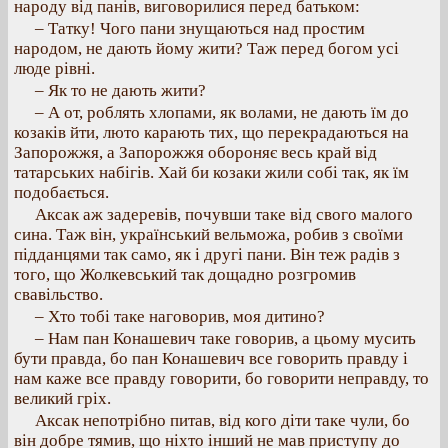
народу від панів, виговорилися перед батьком:
– Татку! Чого пани знущаються над простим
народом, не дають йому жити? Таж перед богом усі
люде рівні.
– Як то не дають жити?
– А от, роблять хлопами, як волами, не дають їм до
козаків йти, люто карають тих, що перекрадаються на
Запорожжя, а Запорожжя обороняє весь край від
татарських набігів. Хай би козаки жили собі так, як їм
подобається.
Аксак аж задеревів, почувши таке від свого малого
сина. Таж він, український вельможа, робив з своїми
підданцями так само, як і другі пани. Він теж радів з
того, що Жолкевський так дощадно розгромив
свавільство.
– Хто тобі таке наговорив, моя дитино?
– Нам пан Конашевич таке говорив, а цьому мусить
бути правда, бо пан Конашевич все говорить правду і
нам каже все правду говорити, бо говорити неправду, то
великий гріх.
Аксак непотрібно питав, від кого діти таке чули, бо
він добре тямив, що ніхто інший не мав приступу до