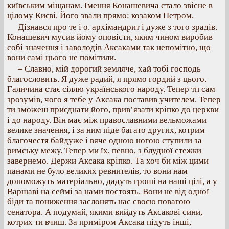
київським міщанам. Імення Конашевича стало звісне в
цілому Києві. Його звали прямо: козаком Петром.
Дізнався про те і о. архімандрит і дуже з того зрадів.
Конашевич мусив йому оповісти, яким чином виробив
собі значення і заволодів Аксаками так непомітно, що
вони самі цього не помітили.
– Славно, мій дорогий земляче, хай тобі господь
благословить. Я дуже радий, я прямо гордий з цього.
Галичина стає сіллю українського народу. Тепер тп сам
зрозумів, чого я тебе у Аксака поставив учителем. Тепер
ти зможеш приєднати його, прив’язати кріпко до церкви
і до народу. Він має між православними вельможами
велике значення, і за ним піде багато других, котрим
благочестя байдуже і вяче одною ногою ступили за
римську межу. Тепер ми їх, певно, з блудної стежки
завернемо. Держи Аксака кріпко. Та хоч би між цими
панами не було великих ревнителів, то вони нам
допоможуть матеріально, дадуть гроші на наші цілі, а у
Варшаві на сеймі за нами постоять. Вони не від одної
біди та пониження заслонять нас своєю повагою
сенатора. А подумай, якими вийдуть Аксакові сини,
котрих ти вчиш. За приміром Аксака підуть інші,