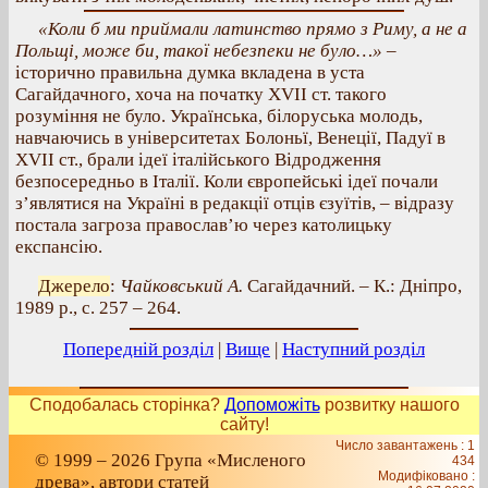
«Коли б ми приймали латинство прямо з Риму, а не a
Польщі, може би, такої небезпеки не було…» –
історично правильна думка вкладена в уста
Сагайдачного, хоча на початку XVII ст. такого
розуміння не було. Українська, білоруська молодь,
навчаючись в університетах Болоньї, Венеції, Падуї в
XVII ст., брали ідеї італійського Відродження
безпосередньо в Італії. Коли європейські ідеї почали
з’являтися на Україні в редакції отців єзуїтів, – відразу
постала загроза православ’ю через католицьку
експансію.
Джерело
:
Чайковський А.
Сагайдачний. – К.: Дніпро,
1989 р., с. 257 – 264.
Попередній розділ
|
Вище
|
Наступний розділ
Сподобалась сторінка?
Допоможіть
розвитку нашого
сайту!
Число завантажень : 1
© 1999 – 2026 Група «Мисленого
434
Модифіковано :
древа», автори статей