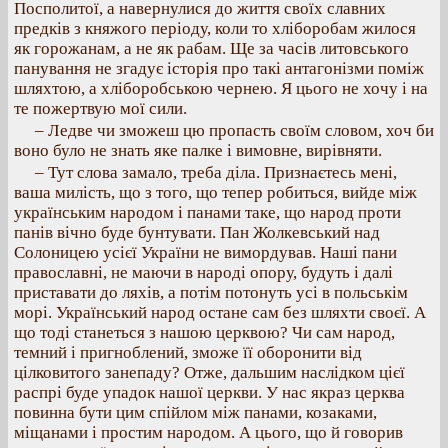
Посполитої, а навернулися до життя своїх славних
предків з княжого періоду, коли то хліборобам жилося
як горожанам, а не як рабам. Ще за часів литовського
панування не згадує історія про такі антагонізми поміж
шляхтою, а хліборобською чернею. Я цього не хочу і на
те пожертвую мої сили.
– Ледве чи зможеш цю пропасть своїм словом, хоч би
воно було не знать яке палке і вимовне, вирівняти.
– Тут слова замало, треба діла. Признаєтесь мені,
ваша милість, що з того, що тепер робиться, вийде між
українським народом і панами таке, що народ проти
панів вічно буде бунтувати. Пан Жолкевський над
Солоницею усієї України не вимордував. Наші пани
православні, не маючи в народі опору, будуть і далі
приставати до ляхів, а потім потонуть усі в польськім
морі. Український народ остане сам без шляхти своєї. А
що тоді станеться з нашою церквою? Чи сам народ,
темний і пригноблений, зможе її оборонити від
цілковитого занепаду? Отже, дальшим наслідком цієї
распрі буде упадок нашої церкви. У нас якраз церква
повинна бути цим спійлом між панами, козаками,
міщанами і простим народом. А цього, що й говорив