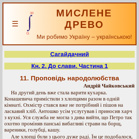
МИСЛЕНЕ
ДРЕВО
☰
Ми робимо Україну – українською!
Сагайдачний
Кн. 2. До слави. Частина 1
11. Проповідь народолюбства
Андрій Чайковський
На другий день вже стала варити кухарка.
Конашевича примістили з хлопцями разом в одній
кімнаті. Охмістр стався вже не потрібний і пішов на
ласкавий хліб. Антошко усім услугував і приносив харч
з кухні. Уся служба не могла з дива вийти, що Петро так
охотно проміняв панські вибагливі страви на борщ,
вареники, голубці, кашу.
Але хлопці були з цього дуже раді. Їм це подобалося,