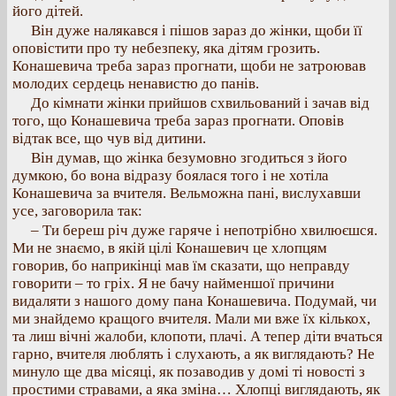
його дітей.
Він дуже налякався і пішов зараз до жінки, щоби її
оповістити про ту небезпеку, яка дітям грозить.
Конашевича треба зараз прогнати, щоби не затроював
молодих сердець ненавистю до панів.
До кімнати жінки прийшов схвильований і зачав від
того, що Конашевича треба зараз прогнати. Оповів
відтак все, що чув від дитини.
Він думав, що жінка безумовно згодиться з його
думкою, бо вона відразу боялася того і не хотіла
Конашевича за вчителя. Вельможна пані, вислухавши
усе, заговорила так:
– Ти береш річ дуже гаряче і непотрібно хвилюєшся.
Ми не знаємо, в якій цілі Конашевич це хлопцям
говорив, бо наприкінці мав їм сказати, що неправду
говорити – то гріх. Я не бачу найменшої причини
видаляти з нашого дому пана Конашевича. Подумай, чи
ми знайдемо кращого вчителя. Мали ми вже їх кількох,
та лиш вічні жалоби, клопоти, плачі. А тепер діти вчаться
гарно, вчителя люблять і слухають, а як виглядають? Не
минуло ще два місяці, як позаводив у домі ті новості з
простими стравами, а яка зміна… Хлопці виглядають, як