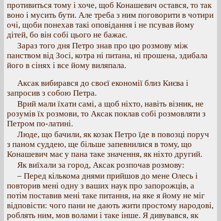
противиться тому і хоче, щоб Конашевич остався, то так
воно і мусить бути. Але треба з ним поговорити в чотири
очі, щоби понехав такі оповідання і не псував йому
дітей, бо він собі цього не бажає.
Зараз того дня Петро знав про цю розмову між
панством від Зосі, котра ні питана, ні прошена, здибала
його в сінях і все йому виляпала.
Аксак вибирався до своєї економії близ Києва і
запросив з собою Петра.
Врий мали їхати самі, а щоб ніхто, навіть візник, не
розумів їх розмови, то Аксак поклав собі розмовляти з
Петром по-латині.
Люде, що бачили, як козак Петро їде в повозці поруч
з паном суддею, ще більше запевнилися в тому, що
Конашевич має у пана таке значення, як ніхто другий.
Як виїхали за город, Аксак розпочав розмову:
– Перед кількома днями прийшов до мене Олесь і
повторив мені одну з ваших наук про запорожців, а
потім поставив мені таке питання, на яке я йому не міг
відповісти: чого пани не дають жити простому народові,
роблять ним, мов волами і таке інше. Я дивувався, як