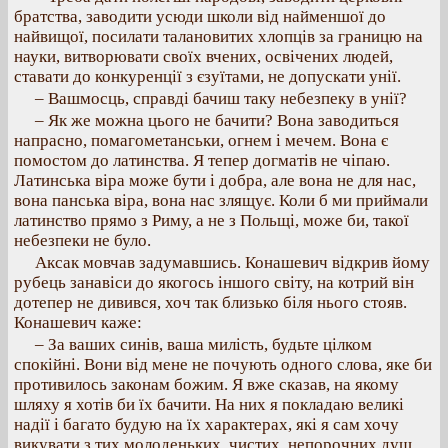
братства, заводити усюди школи від найменшої до
найвищої, посилати талановитих хлопців за границю на
науки, витворювати своїх вчених, освічених людей,
ставати до конкуренції з єзуїтами, не допускати унії.
– Вашмосць, справді бачиш таку небезпеку в унії?
– Як же можна цього не бачити? Вона заводиться
напрасно, помагометанськи, огнем і мечем. Вона є
помостом до латинства. Я тепер догматів не чіпаю.
Латинська віра може бути і добра, але вона не для нас,
вона панська віра, вона нас злящує. Коли б ми приймали
латинство прямо з Риму, а не з Польщі, може би, такої
небезпеки не було.
Аксак мовчав задумавшись. Конашевич відкрив йому
рубець занавіси до якогось іншого світу, на котрий він
дотепер не дивився, хоч так близько біля нього стояв.
Конашевич каже:
– За ваших синів, ваша милість, будьте цілком
спокійні. Вони від мене не почують одного слова, яке би
противилось законам божим. Я вже сказав, на якому
шляху я хотів би їх бачити. На них я покладаю великі
надії і багато будую на їх характерах, які я сам хочу
викувати з тих молоденьких, чистих, непорочних душ.