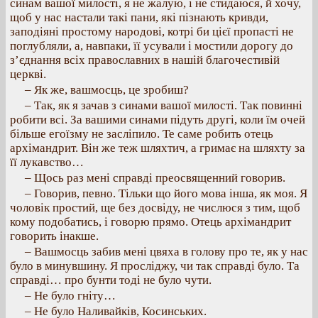
синам вашої милості, я не жалую, і не стидаюся, й хочу,
щоб у нас настали такі пани, які пізнають кривди,
заподіяні простому народові, котрі би цієї пропасті не
поглубляли, а, навпаки, її усували і мостили дорогу до
з’єднання всіх православних в нашій благочестивій
церкві.
– Як же, вашмосць, це зробиш?
– Так, як я зачав з синами вашої милості. Так повинні
робити всі. За вашими синами підуть другі, коли їм очей
більше егоїзму не засліпило. Те саме робить отець
архімандрит. Він же теж шляхтич, а гримає на шляхту за
її лукавство…
– Щось раз мені справді преосвященний говорив.
– Говорив, певно. Тільки що його мова інша, як моя. Я
чоловік простий, ще без досвіду, не числюся з тим, щоб
кому подобатись, і говорю прямо. Отець архімандрит
говорить інакше.
– Вашмосць забив мені цвяха в голову про те, як у нас
було в минувшину. Я просліджу, чи так справді було. Та
справді… про бунти тоді не було чути.
– Не було гніту…
– Не було Наливайків, Косинських.