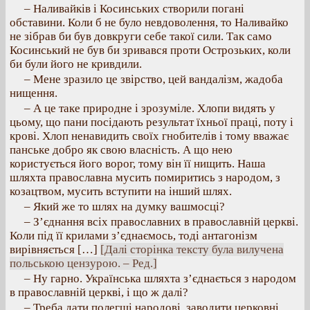
– Наливайків і Косинських створили погані
обставини. Коли б не було невдоволення, то Наливайко
не зібрав би був довкруги себе такої сили. Так само
Косинський не був би зривався проти Острозьких, коли
би були його не кривдили.
– Мене зразило це звірство, цей вандалізм, жадоба
нищення.
– А це таке природне і зрозуміле. Хлопи видять у
цьому, що пани посідають результат їхньої праці, поту і
крові. Хлоп ненавидить своїх гнобителів і тому вважає
панське добро як свою власність. А що нею
користується його ворог, тому він її нищить. Наша
шляхта православна мусить помиритись з народом, з
козацтвом, мусить вступити на інший шлях.
– Який же то шлях на думку вашмосці?
– З’єднання всіх православних в православній церкві.
Коли під її крилами з’єднаємось, тоді антагонізм
вирівняється […]
[Далі сторінка тексту була вилучена
польською цензурою. – Ред.]
– Ну гарно. Українська шляхта з’єднається з народом
в православній церкві, і що ж далі?
– Треба дати полегші народові, заводити церковні