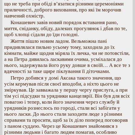
що не треба при обіді в’язатися різними церемоніями
приличності, доброго виховання, про які їм морочив
навчений охмістр.
Конашевич завів новий порядок вставання рано,
миття, сніданку, обіду, далеких прогулянок і дбав по те,
щоб хлопці сідали до їди голодні.
Життя пішло новим ладом. Вельможна пані
придивлялася пильно усьому тому, заходила до їх
кімнати, майже щодня міряла їх личка, чи не потовстіли,
а на Петра дивилась ласкавими очима, усміхалася до
нього, задержувала його руку довше в своїй… А все те з
вдячності за таке щире піклування її діточками.
Петро добився у домі Аксака такого значення, що
усім кермував після своєї вподоби, а ніхто цього не
зміркував. Це завважала у першу чергу прислуга, а при
тім усі підсудки та урядники канцелярії. Він був для всіх
повагою і тепер, коли його значення через службу й
урядників рознеслось по городі, стали всі забігати у
нього ласки. До нього стали заходити люде з різними
справами та просити, щоб за їх діло поперед поговорив
з паном суддею. Через це Конашевич знайомився з
різними людьми і багато людям помагав, особливо