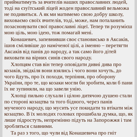
прийматимуть за вчителів наших православних людей,
тоді на єзуїтський ліцей жоден православний вельможа
не подивиться. А як ми матимемо свою добру школу,
виховаємо своїх вчителів, тоді, може, нам поталанить
позасновувати свої православні ліцеї. Тепер ти розумієш
мою ціль, мою ідею, тож помагай мені.
Конашевич, запевнивши своє становисько в Аксаків,
ішов сміливіше до наміченої цілі, а іменно – перетягти
Аксаків від панів до народу, а так само його дітей
виховати на вірних синів свого народу.
Хлопцям став він тепер оповідати дивні дива про
козаків, звідкіля вони взялись і чого вони хочуть, до
чого йдуть, про їх походи, терпіння, про оборону
України, про те, що козаки могли би зробити, коли б пани
їх не зупиняли, на що завели унію.
Хлопці пильно слухали і цілою дитячою душею стали
по стороні козацтва та того бідного, через панів
мученого народу, що мусить усе покидати та втікати між
козацтво. В їх молодих головах прошибала думка, що, як
лише підростуть, непремінно підуть на Запорожжя і там
зробляться славними.
Та раз з того, що чули від Конашевича про гніт