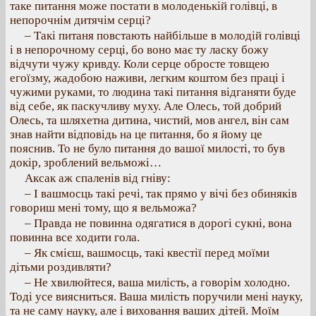
таке питання може постати в молоденькій голівці, в
непорочнім дитячім серці?
– Такі питаня повстають найбільше в молодій голівці
і в непорочному серці, бо воно має ту ласку божу
відчути чужу кривду. Коли серце обросте товщею
егоїзму, жадобою наживи, легким коштом без праці і
чужими руками, то людина такі питання відганяти буде
від себе, як паскучливу муху. Але Олесь, той добрий
Олесь, та шляхетна дитина, чистий, мов ангел, він сам
знав найти відповідь на це питання, бо я йому це
пояснив. То не було питання до вашої милості, то був
докір, зроблений вельможі…
Аксак аж спаленів від гніву:
– І вашмосць такі речі, так прямо у вічі без обиняків
говориш мені тому, що я вельможа?
– Правда не повинна одягатися в дорогі сукні, вона
повинна все ходити гола.
– Як смієш, вашмосць, такі квестії перед моїми
дітьми роздивляти?
– Не хвилюйтеся, ваша милість, а говорім холодно.
Тоді усе виясниться. Ваша милість поручили мені науку,
та не саму науку, але і виховання ваших дітей. Моїм