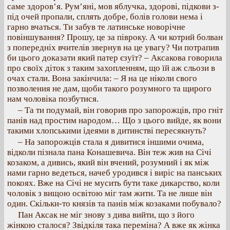
саме здоров’я. Рум’яні, мов яблучка, здорові, підкови з-
під очей пропали, сплять добре, болів голови нема і
гарно вчаться. Ти забув те латинське новорічне
повіншування? Прошу, це за півроку. А чи котрий болван
з попередніх вчителів звернув на це увагу? Чи потрапив
би цього доказати який патер єзуїт? – Аксакова говорила
про своїх діток з таким захопленням, що їй аж сльози в
очах стали. Вона закінчила: – Я на це ніколи свого
позволения не дам, щоби такого розумного та щирого
нам чоловіка позбутися.
– Та ти подумай, він говорив про запорожців, про гніт
панів над простим народом… Що з цього вийде, як вони
такими хлопськими ідеями в дитинстві пересякнуть?
– На запорожців стала я дивитися іншими очима,
відколи пізнала пана Конашевича. Він теж жив на Січі
козаком, а дивись, який він вчений, розумний і як між
нами гарно ведеться, начеб уродився і виріс на панських
покоях. Вже на Січі не мусить бути таке дикарство, коли
чоловік з вищою освітою міг там жити. Та не лише він
один. Скільки-то князів та панів між козаками побувало?
Пан Аксак не міг знову з дива вийти, що з його
жінкою сталося? Звідкіля така переміна? А вже як жінка