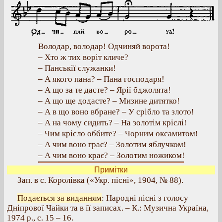
Володар, володар! Одчиняй ворота!
– Хто ж тих воріт кличе?
– Панськії служанки!
– А якого пана? – Пана господаря!
– А що за те дасте? – Ярії бджолята!
– А що ще додасте? – Мизине дитятко!
– А в що воно вбране? – У срібло та злото!
– А на чому сидить? – На золотім кріслі!
– Чим крісло оббите? – Чорним оксамитом!
– А чим воно грає? – Золотим яблучком!
– А чим воно крає? – Золотим ножиком!
Примітки
Зап. в с. Королівка («Укр. пісні», 1904, № 88).
Подається за виданням
: Народні пісні з голосу
Дніпрової Чайки та в її записах. – К.: Музична Україна,
1974 р., с. 15 – 16.