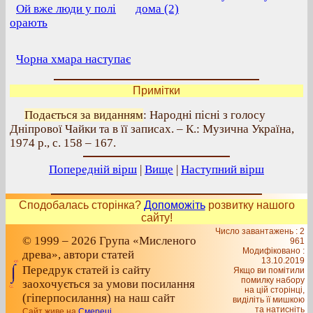
Ой вже люди у полі
дома (2)
орають
Чорна хмара наступає
Примітки
Подається за виданням
: Народні пісні з голосу
Дніпрової Чайки та в її записах. – К.: Музична Україна,
1974 р., с. 158 – 167.
Попередній вірш
|
Вище
|
Наступний вірш
Сподобалась сторінка?
Допоможіть
розвитку нашого
сайту!
Число завантажень : 2
© 1999 – 2026 Група «Мисленого
961
Модифіковано :
древа», автори статей
13.10.2019
Передрук статей із сайту
Якщо ви помітили
помилку набору
заохочується за умови посилання
на цiй сторiнцi,
(гіперпосилання) на наш сайт
видiлiть її мишкою
та натисніть
Сайт живе на
Смереці