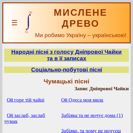
МИСЛЕНЕ
ДРЕВО
☰
Ми робимо Україну – українською!
Народні пісні з голосу Дніпрової Чайки
та в її записах
Соціально-побутові пісні
Чумацькі пісні
Запис Дніпрової Чайки
Ой горе тій чайці
Ой Одеса моя мила
Ой заслаб, заслаб
Забіяка та не ночує дома (1)
чумак
Забіяко, та чому не ночуєш