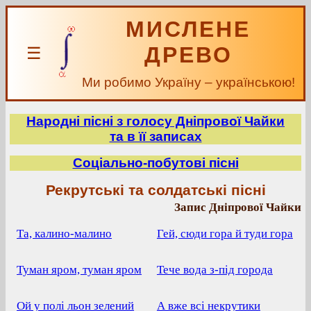
МИСЛЕНЕ
ДРЕВО
☰
Ми робимо Україну – українською!
Народні пісні з голосу Дніпрової Чайки
та в її записах
Соціально-побутові пісні
Рекрутські та солдатські пісні
Запис Дніпрової Чайки
Та, калино-малино
Гей, сюди гора й туди гора
Туман яром, туман яром
Тече вода з-під города
Ой у полі льон зелений
А вже всі некрутики