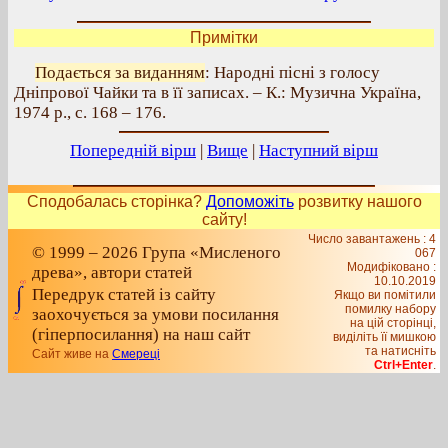
Примітки
Подається за виданням
: Народні пісні з голосу
Дніпрової Чайки та в її записах. – К.: Музична Україна,
1974 р., с. 168 – 176.
Попередній вірш
|
Вище
|
Наступний вірш
Сподобалась сторінка?
Допоможіть
розвитку нашого
сайту!
Число завантажень : 4
© 1999 – 2026 Група «Мисленого
067
Модифіковано :
древа», автори статей
10.10.2019
Передрук статей із сайту
Якщо ви помітили
помилку набору
заохочується за умови посилання
на цiй сторiнцi,
(гіперпосилання) на наш сайт
видiлiть її мишкою
та натисніть
Сайт живе на
Смереці
Ctrl+Enter
.