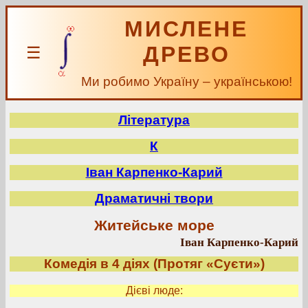
МИСЛЕНЕ
ДРЕВО
☰
Ми робимо Україну – українською!
Література
К
Іван Карпенко-Карий
Драматичні твори
Житейське море
Іван Карпенко-Карий
Комедія в 4 діях (Протяг «Суєти»)
Дієві люде: