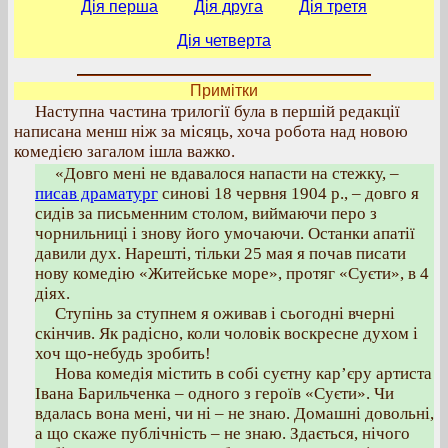
Дія перша
Дія друга
Дія третя
Дія четверта
Примітки
Наступна частина трилогії була в першій редакції
написана менш ніж за місяць, хоча робота над новою
комедією загалом ішла важко.
«Довго мені не вдавалося напасти на стежку, –
писав драматург
синові 18 червня 1904 р., – довго я
сидів за письменним столом, виймаючи перо з
чорнильниці і знову його умочаючи. Останки апатії
давили дух. Нарешті, тільки 25 мая я почав писати
нову комедію «Житейське море», протяг «Суєти», в 4
діях.
Ступінь за ступнем я оживав і сьогодні вчерні
скінчив. Як радісно, коли чоловік воскресне духом і
хоч що-небудь зробить!
Нова комедія містить в собі суєтну кар’єру артиста
Івана Барильченка – одного з героїв «Суєти». Чи
вдалась вона мені, чи ні – не знаю. Домашні довольні,
а що скаже публічність – не знаю. Здається, нічого