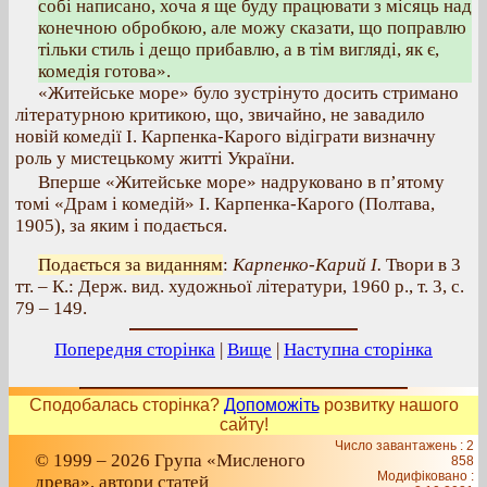
собі написано, хоча я ще буду працювати з місяць над
конечною обробкою, але можу сказати, що поправлю
тільки стиль і дещо прибавлю, а в тім вигляді, як є,
комедія готова».
«Житейське море» було зустрінуто досить стримано
літературною критикою, що, звичайно, не завадило
новій комедії І. Карпенка-Карого відіграти визначну
роль у мистецькому житті України.
Вперше «Житейське море» надруковано в п’ятому
томі «Драм і комедій» І. Карпенка-Карого (Полтава,
1905), за яким і подається.
Подається за виданням
:
Карпенко-Карий І.
Твори в 3
тт. – К.: Держ. вид. художньої літератури, 1960 р., т. 3, с.
79 – 149.
Попередня сторінка
|
Вище
|
Наступна сторінка
Сподобалась сторінка?
Допоможіть
розвитку нашого
сайту!
Число завантажень : 2
© 1999 – 2026 Група «Мисленого
858
Модифіковано :
древа», автори статей