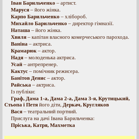
Іван Барильченко
– артист.
Маруся
– його жінка.
Карпо Барильченко
– хлібороб.
Михайло Барильченко
– директор гімназії.
Наташа
– його жінка.
Хвиля
– капітан власного комерчеського парохода.
Ваніна
– актриса.
Крамарюк
– актор.
Надя
– молоденька актриса.
Усай
– антрепренер.
Кактус
– помічник режисера.
Банітов Денис
– актор.
Райська
– актриса.
Із публіки:
Граф, Дама 1-а, Дама 2-а, Дама 3-я, Крутицький,
Стьопа і Петя
його діти,
Деркач, Кругляков
Вася
– театральний портний.
Прислуга на дачі Івана Барильченка:
Пріська, Катря, Махметка