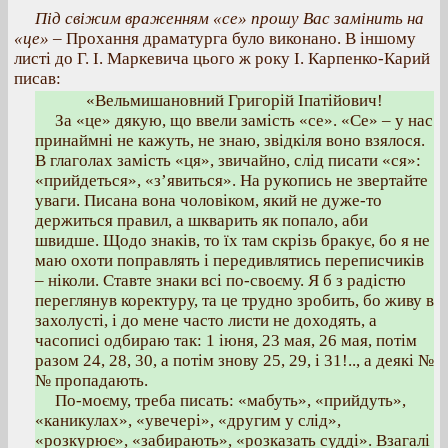
Під свіжим враженням «се» прошу Вас замінить на
«це»
– Прохання драматурга було виконано. В іншому
листі до Г. І. Маркевича цього ж року І. Карпенко-Карий
писав:
«Вельмишановний Григорій Іпатійович!
За «це» дякую, що ввели замість «се». «Се» – у нас
принаймні не кажуть, не знаю, звідкіля воно взялося.
В глаголах замість «ця», звичайно, слід писати «ся»:
«прийдеться», «з’явиться». На рукопись не звертайте
уваги. Писана вона чоловіком, який не дуже-то
держиться правил, а шкварить як попало, аби
швидше. Щодо знаків, то їх там скрізь бракує, бо я не
маю охоти поправлять і передивлятись переписчиків
– ніколи. Ставте знаки всі по-своєму. Я б з радістю
переглянув коректуру, та це трудно зробить, бо живу в
захолусті, і до мене часто листи не доходять, а
часописі одбираю так: 1 іюня, 23 мая, 26 мая, потім
разом 24, 28, 30, а потім знову 25, 29, і 31!.., а деякі №
№ пропадають.
По-моєму, треба писать: «мабуть», «прийдуть»,
«каникулах», «увечері», «другим у слід»,
«розкурює», «забирають», «розказать судді». Взагалі