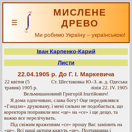
МИСЛЕНЕ
ДРЕВО
☰
Ми робимо Україну – українською!
Іван Карпенко-Карий
Листи
22.04.1905 р.
До Г. І. Маркевича
22 квітня (5
Ст. Шестаковка Ю.-З. ж. д. Одеська
травня) 1905 р.
лінія 22. IV. 1905
Вельмишановний Григорій Іпатійович!
Я дома одпочиваю, слава богу! Оце передивлявся
«Гандзю» друковану, і мені сильно не подобається, що
коректори поправили моє «це» на «се» і ще дещо, та
важко все перелічувать.
Під свіжим враженням «се» прошу Вас замінить на
«це». Всі наші актори кажуть «це». Полтавщина і