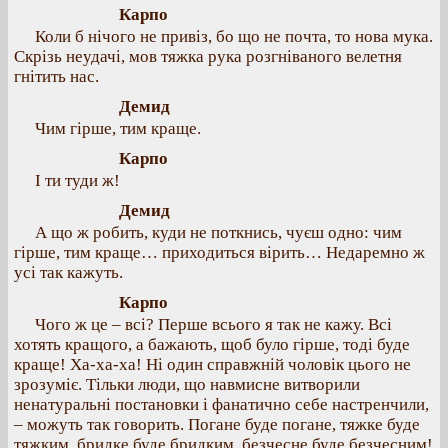
Карпо
Коли б нічого не привіз, бо що не почта, то нова мука.
Скрізь неудачі, мов тяжка рука розгніваного велетня
гнітить нас.
Демид
Чим гірше, тим краще.
Карпо
І ти туди ж!
Демид
А що ж робить, куди не поткнись, чуєш одно: чим
гірше, тим краще… приходиться вірить… Недаремно ж
усі так кажуть.
Карпо
Чого ж це – всі? Перше всього я так не кажу. Всі
хотять кращого, а бажають, щоб було гірше, тоді буде
краще! Ха-ха-ха! Ні один справжній чоловік цього не
зрозуміє. Тільки люди, що навмисне витворили
ненатуральні постановки і фанатично себе настренчили,
– можуть так говорить. Погане буде погане, тяжке буде
тяжким, бридке буде бридким, безчесне буде безчесним!