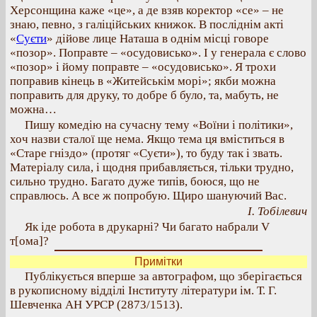
Херсонщина каже «це», а де взяв коректор «се» – не
знаю, певно, з галіційських книжок. В посліднім акті
«
Суєти
» дійове лице Наташа в однім місці говоре
«позор». Поправте – «осудовисько». І у генерала є слово
«позор» і йому поправте – «осудовисько». Я трохи
поправив кінець в «Житейськім морі»; якби можна
поправить для друку, то добре б було, та, мабуть, не
можна…
Пишу комедію на сучасну тему «Воїни і політики»,
хоч назви сталої ще нема. Якщо тема ця вміститься в
«Старе гніздо» (протяг «Суєти»), то буду так і звать.
Матеріалу сила, і щодня прибавляється, тільки трудно,
сильно трудно. Багато дуже типів, боюся, що не
справлюсь. А все ж попробую. Щиро шануючий Вас.
І. Тобілевич
Як іде робота в друкарні? Чи багато набрали V
т[ома]?
Примітки
Публікується вперше за автографом, що зберігається
в рукописному відділі Інституту літератури ім. Т. Г.
Шевченка АН УРСР (2873/1513).