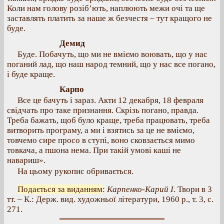
Коли нам голову розіб’ють, наплюють межи очі та ще
заставлять платить за наше ж безчестя – тут кращого не
буде.
Демид
Буде. Побачуть, що ми не вміємо воювать, що у нас
поганий лад, що наш народ темний, що у нас все погано,
і буде краще.
Карпо
Все це бачуть і зараз. Акти 12 декабря, 18 февраля
свідчать про таке признання. Скрізь погано, правда.
Треба бажать, щоб було краще, треба працювать, треба
витворить програму, а ми і взятись за це не вміємо,
товчемо сире просо в ступі, воно сковзається мимо
товкача, а пшона нема. При такій умові каші не
навариш».
На цьому рукопис обривається.
Подається за виданням
:
Карпенко-Карий І.
Твори в 3
тт. – К.: Держ. вид. художньої літератури, 1960 р., т. 3, с.
271.