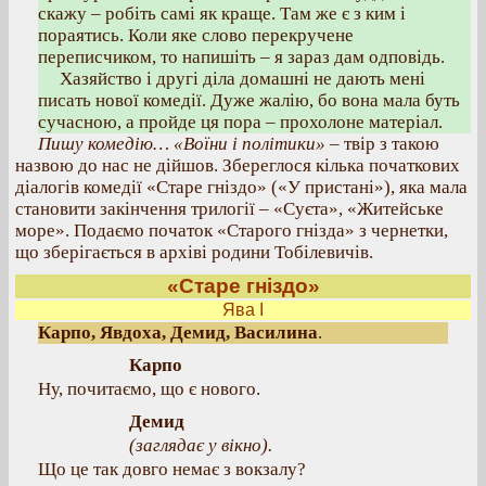
скажу – робіть самі як краще. Там же є з ким і
пораятись. Коли яке слово перекручене
переписчиком, то напишіть – я зараз дам одповідь.
Хазяйство і другі діла домашні не дають мені
писать нової комедії. Дуже жалію, бо вона мала буть
сучасною, а пройде ця пора – прохолоне матеріал.
Пишу комедію… «Воїни і політики»
– твір з такою
назвою до нас не дійшов. Збереглося кілька початкових
діалогів комедії «Старе гніздо» («У пристані»), яка мала
становити закінчення трилогії – «Суєта», «Житейське
море». Подаємо початок «Старого гнізда» з чернетки,
що зберігається в архіві родини Тобілевичів.
«Старе гніздо»
Ява І
Карпо, Явдоха, Демид, Василина
.
Карпо
Ну, почитаємо, що є нового.
Демид
(
заглядає у вікно
).
Що це так довго немає з вокзалу?