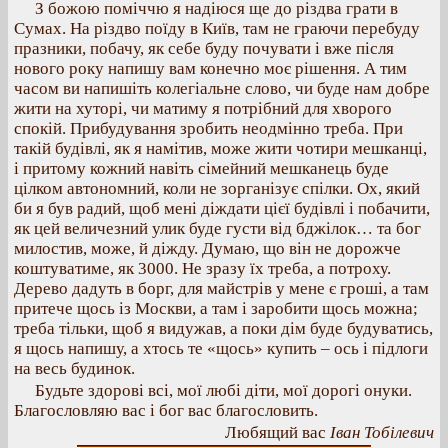
З божою поміччю я надіюся ще до різдва грати в
Сумах. На різдво поїду в Київ, там не граючи перебуду
празники, побачу, як себе буду почувати і вже після
нового року напишу вам конечно моє рішення. А тим
часом ви напишіть колегіальне слово, чи буде нам добре
жити на хуторі, чи матиму я потрібний для хворого
спокій. Прибудування зробить неодмінно треба. При
такій будівлі, як я намітив, може жити чотири мешканці,
і притому кожний навіть сімейний мешканець буде
цілком автономний, коли не зорганізує спілки. Ох, який
би я був радий, щоб мені діждати цієї будівлі і побачити,
як цей величезний улик буде густи від бджілок… та бог
милостив, може, й діжду. Думаю, що він не дорожче
коштуватиме, як 3000. Не зразу їх треба, а потроху.
Дерево дадуть в борг, для майстрів у мене є гроші, а там
притече щось із Москви, а там і заробити щось можна;
треба тільки, щоб я видужав, а поки дім буде будуватись,
я щось напишу, а хтось те «щось» купить – ось і підлоги
на весь будинок.
Будьте здорові всі, мої любі діти, мої дорогі онуки.
Благословляю вас і бог вас благословить.
Любящий вас
Іван Тобілевич