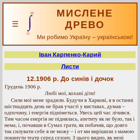
МИСЛЕНЕ
ДРЕВО
☰
Ми робимо Україну – українською!
Іван Карпенко-Карий
Листи
12.1906 р.
До синів і дочок
Грудень 1906 р.
Любі мої, кохані діти!
Сили мої мене зрадили. Будучи в Харкові, я в останні
шістнадцять день не брав участі у виставах, думав –
одпочину, і енергія підніметься. Увесь цей час лічився.
Тим часом енергія не піднялась, апетиту як не було, так і
нема, і, почавши в Сумах грати, як побачив, що довго
так силувати себе я не можу – і от ми вирішили з мамою
покинути театр серед сезону. З цього видно, як мені