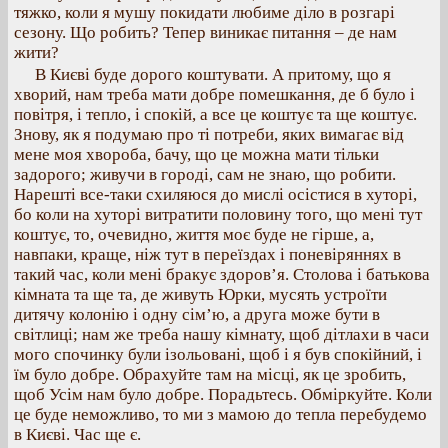
тяжко, коли я мушу покидати любиме діло в розгарі
сезону. Що робить? Тепер виникає питання – де нам
жити?
В Києві буде дорого коштувати. А притому, що я
хворий, нам треба мати добре помешкання, де б було і
повітря, і тепло, і спокій, а все це коштує та ще коштує.
Знову, як я подумаю про ті потреби, яких вимагає від
мене моя хвороба, бачу, що це можна мати тільки
задорого; живучи в городі, сам не знаю, що робити.
Нарешті все-таки схиляюся до мислі осістися в хуторі,
бо коли на хуторі витратити половину того, що мені тут
коштує, то, очевидно, життя моє буде не гірше, а,
навпаки, краще, ніж тут в переїздах і поневіряннях в
такий час, коли мені бракує здоров’я. Столова і батькова
кімната та ще та, де живуть Юрки, мусять устроїти
дитячу колонію і одну сім’ю, а друга може бути в
світлиці; нам же треба нашу кімнату, щоб дітлахи в часи
мого спочинку були ізольовані, щоб і я був спокійний, і
їм було добре. Обрахуйте там на місці, як це зробить,
щоб Усім нам було добре. Порадьтесь. Обміркуйте. Коли
це буде неможливо, то ми з мамою до тепла перебудемо
в Києві. Час ще є.