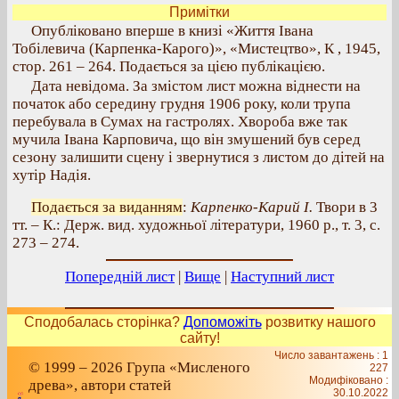
Примітки
Опубліковано вперше в книзі «Життя Івана
Тобілевича (Карпенка-Карого)», «Мистецтво», К , 1945,
стор. 261 – 264. Подається за цією публікацією.
Дата невідома. За змістом лист можна віднести на
початок або середину грудня 1906 року, коли трупа
перебувала в Сумах на гастролях. Хвороба вже так
мучила Івана Карповича, що він змушений був серед
сезону залишити сцену і звернутися з листом до дітей на
хутір Надія.
Подається за виданням
:
Карпенко-Карий І.
Твори в 3
тт. – К.: Держ. вид. художньої літератури, 1960 р., т. 3, с.
273 – 274.
Попередній лист
|
Вище
|
Наступний лист
Сподобалась сторінка?
Допоможіть
розвитку нашого
сайту!
Число завантажень : 1
© 1999 – 2026 Група «Мисленого
227
Модифіковано :
древа», автори статей
30.10.2022