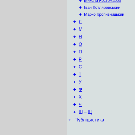
+
Микола Костомаров
+
Іван Котляревський
+
Марко Кропивницький
+
Л
+
М
+
Н
+
О
+
П
+
Р
+
С
+
Т
+
У
+
Ф
+
Х
+
Ч
+
Ш – Щ
+
Публіцистика