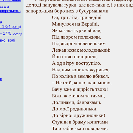
де тоді панували турки, але все-таки є, і з них ви
ава й
запорожцям боротися з бусурманами.
апорозького
Ой, три літа, три неділі
ка
Минулося на Вкраїні,
– 1734 роки)
Як козака турки вбили,
 – 1775 роки)
Під явором положили.
ної волі
Під явором зелененьким
Лежав козак молоденький;
Його тіло почорніло,
А од вітру пострупіло.
Над ним коник зажурився,
По коліна в землю вбився.
ко
– Не стій, коню, наді мною,
Бачу вже я щирість твою!
Біжи ж степом та гаями,
Долинами, байраками.
До моєї родиноньки,
До вірної дружиноньки!
Стукни в браму копитами
Та й забрязкай поводами,