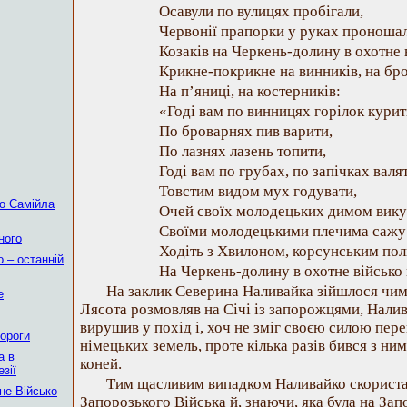
Осавули по вулицях пробігали,
Червонії прапорки у руках проношал
Козаків на Черкень-долину в охотне 
Крикне-покрикне на винників, на бро
На п’яниці, на костерників:
«Годі вам по винницях горілок курит
По броварнях пив варити,
По лазнях лазень топити,
Годі вам по грубах, по запічках валя
Товстим видом мух годувати,
го Самійла
Очей своїх молодецьких димом вику
Своїми молодецькими плечима сажу 
ного
Ходіть з Хвилоном, корсунським пол
о – останній
На Черкень-долину в охотне військо 
На заклик Северина Наливайка зійшлося чим
е
Лясота розмовляв на Січі із запорожцями, Налив
вирушив у похід і, хоч не зміг своєю силою пер
пороги
німецьких земель, проте кілька разів бився з ни
а в
коней.
зії
Тим щасливим випадком Наливайко скориста
не Військо
Запорозького Війська й, знаючи, яка була на Зап