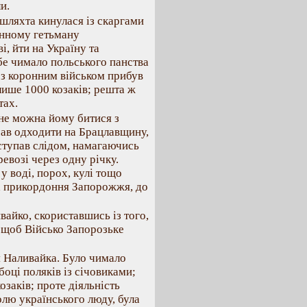
и.
шляхта кинулася із скаргами
онному гетьману
і, йти на Україну та
бе чимало польського панства
 з коронним військом прибув
лише 1000 козаків; решта ж
тах.
 не можна йому битися з
чав одходити на Брацлавщину,
аступав слідом, намагаючись
ревозі через одну річку.
у воді, порох, кулі тощо
а прикордоння Запорожжя, до
вайко, скориставшись із того,
, щоб Військо Запорозьке
я Наливайка. Було чимало
боці поляків із січовиками;
озаків; проте діяльність
олю українського люду, була