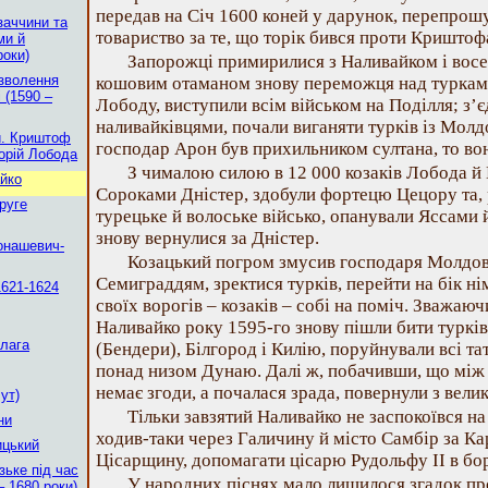
передав на Січ 1600 коней у дарунок, перепрош
заччини та
товариство за те, що торік бився проти Криштоф
ми й
роки)
Запорожці примирилися з Наливайком і восе
изволення
кошовим отаманом знову переможця над турками
 (1590 –
Лободу, виступили всім військом на Поділля; з’
наливайківцями, почали виганяти турків із Молд
и. Криштоф
господар Арон був прихильником султана, то вою
орій Лобода
З чималою силою в 12 000 козаків Лобода й
йко
Сороками Дністер, здобули фортецю Цецору та
руге
турецьке й волоське військо, опанували Яссами
знову вернулися за Дністер.
онашевич-
Козацький погром змусив господаря Молдов
Семиграддям, зректися турків, перейти на бік ні
1621-1624
своїх ворогів – козаків – собі на поміч. Зважаю
Наливайко року 1595-го знову пішли бити турків
лага
(Бендери), Білгород і Килію, поруйнували всі та
понад низом Дунаю. Далі ж, побачивши, що мі
немає згоди, а почалася зрада, повернули з вел
ут)
Тільки завзятий Наливайко не заспокоївся на 
ни
ходив-таки через Галичину й місто Самбір за Ка
ицький
Цісарщину, допомагати цісарю Рудольфу II в боро
зьке під час
У народних піснях мало лишилося згадок про
– 1680 роки)