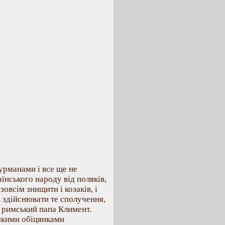
урманами і все ще не
їнського народу від поляків,
зовсім знищити і козаків, і
в здійснювати те сполучення,
в римський папа Климент.
лякими обіцянками