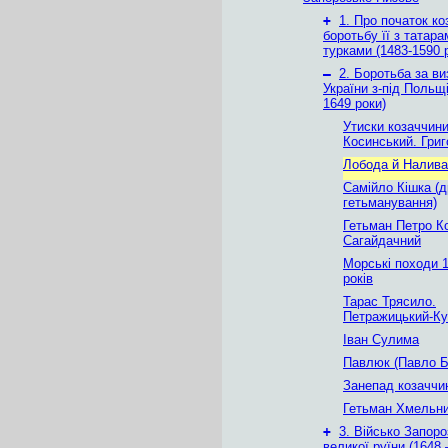
+
1. Про початок ко
боротьбу її з татара
турками (1483-1590 
–
2. Боротьба за в
України з-під Польщі
1649 роки)
Утиски козаччин
Косинський. Григ
Лобода й Налива
Самійло Кішка (д
гетьманування)
Гетьман Петро К
Сагайдачний
Морські походи 
років
Тарас Трясило.
Петражицький-Ку
Іван Сулима
Павлюк (Павло Б
Занепад козаччи
Гетьман Хмельн
+
3. Військо Запоро
великої руїни (1648 