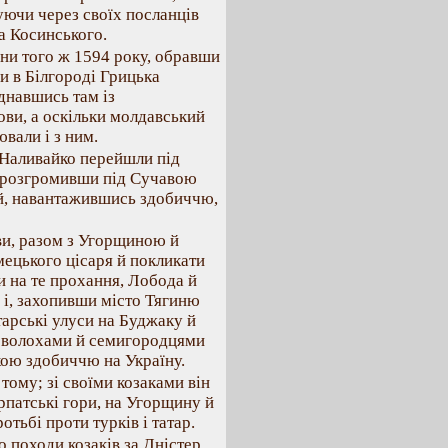
уючи через своїх посланців
а Косинського.
ни того ж 1594 року, обравши
 в Білгороді Грицька
єднавшись там із
ови, а оскільки молдавський
вали і з ним.
 Наливайко перейшли під
, розгромивши під Сучавою
 й, навантажившись здобиччю,
и, разом з Угорщиною й
мецького цісаря й покликати
чи на те прохання, Лобода й
 і, захопивши місто Тягиню
тарські улуси на Буджаку й
ж волохами й семигородцями
икою здобиччю на Україну.
тому; зі своїми козаками він
рпатські гори, на Угорщину й
тьбі проти турків і татар.
 походи козаків за Дністер,