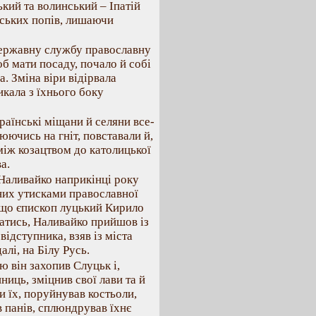
кий та волинський – Іпатій
тських попів, лишаючи
державну службу православну
б мати посаду, почало й собі
. Зміна віри відірвала
икала з їхнього боку
аїнські міщани й селяни все-
юючись на гніт, повставали й,
між козацтвом до католицької
а.
Наливайко наприкінці року
них утисками православної
, що єпископ луцький Кирило
атись, Наливайко прийшов із
відступника, взяв із міста
алі, на Білу Русь.
ю він захопив Слуцьк і,
ниць, зміцнив свої лави та й
и їх, поруйнував костьоли,
в панів, сплюндрував їхнє