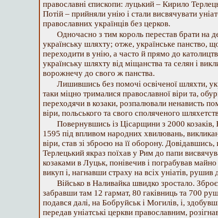
православні єпископи: луцький – Кирило Терлець
Потій – прийняли унію і стали висвячувати уніа
православних українців без церков.
Одночасно з тим король перестав брати на 
українську шляхту; отже, українське панство, що
переходити в унію, а часто й прямо до католицтва
українську шляхту від міщанства та селян і викл
ворожнечу до свого ж панства.
Лишившись без помочі освіченої шляхти, укр
таки міцно трималися православної віри та, обур
переходячи в козаки, розпалювали ненависть по
віри, польського та свого споляченого шляхетств
Повернувшись із Цісарщини з 2000 козаків, 
1595 під впливом народних хвилювань, виклика
віри, став зі зброєю на її оборону. Довідавшись
Терлецький якраз поїхав у Рим до папи висвячув
козаками в Луцьк, понівечив і пограбував майно 
викуп і, нагнавши страху на всіх уніатів, рушив д
Військо в Наливайка швидко зростало. Зброє
забравши там 12 гармат, 80 гаківниць та 700 руш
подався далі, на Бобруйськ і Могилів, і, здобувш
передав уніатські церкви православним, розігна