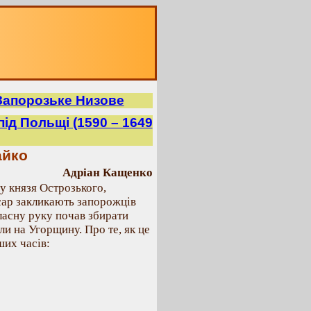
Запорозьке Низове
під Польщі (1590 – 1649
айко
Адріан Кащенко
у князя Острозького,
сар закликають запорожців
власну руку почав збирати
шли на Угорщину. Про те, як це
ших часів: