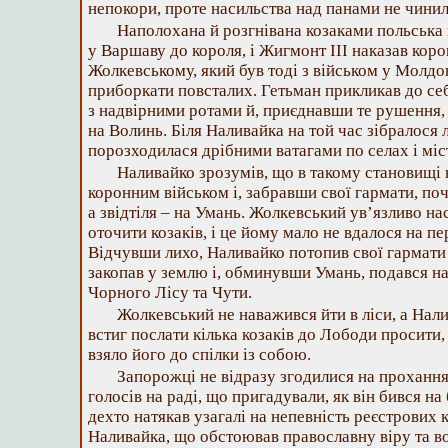
непокори, проте насильства над панами не чинил
Наполохана й розгнівана козаками польська 
у Варшаву до короля, і Жигмонт III наказав кор
Жолкевському, який був тоді з військом у Молдов
приборкати повсталих. Гетьман прикликав до се
з надвірними ротами й, приєднавши те рушення,
на Волинь. Біля Наливайка на той час зібралося 
порозходилася дрібними ватагами по селах і міс
Наливайко зрозумів, що в такому становищі
коронним військом і, забравши свої гармати, по
а звідтіля – на Умань. Жолкевський ув’язливо н
оточити козаків, і це йому мало не вдалося на пе
Відчувши лихо, Наливайко потопив свої гармати 
закопав у землю і, обминувши Умань, подався н
Чорного Лісу та Чути.
Жолкевський не наважився йти в ліси, а Нали
встиг послати кілька козаків до Лободи просити
взяло його до спілки із собою.
Запорожці не відразу згодилися на проханн
голосів на раді, що пригадували, як він бився на 
дехто натякав узагалі на непевність реєстрових к
Наливайка, що обстоював православну віру та в