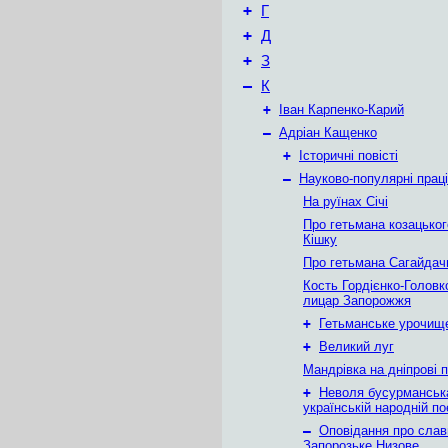
+
Г
+
Д
+
З
–
К
+
Іван Карпенко-Карий
–
Адріан Кащенко
+
Історичні повісті
–
Науково-популярні праці
На руїнах Січі
Про гетьмана козацько
Кішку
Про гетьмана Сагайдач
Кость Гордієнко-Головк
лицар Запорожжя
+
Гетьманське урочищ
+
Великий луг
Мандрівка на дніпрові 
+
Неволя бусурманськ
українській народній пое
–
Оповідання про слав
Запорозьке Низове