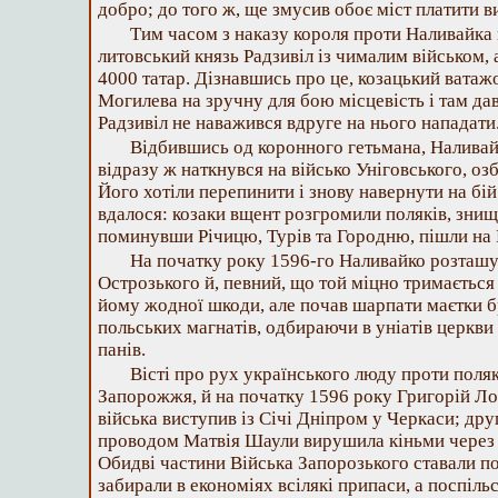
добро; до того ж, ще змусив обоє міст платити в
Тим часом з наказу короля проти Наливайка
литовський князь Радзивіл із чималим військом, а
4000 татар. Дізнавшись про це, козацький ватажо
Могилева на зручну для бою місцевість і там дав
Радзивіл не наважився вдруге на нього нападати
Відбившись од коронного гетьмана, Наливай
відразу ж наткнувся на військо Уніговського, о
Його хотіли перепинити і знову навернути на бій 
вдалося: козаки вщент розгромили поляків, знищ
поминувши Річицю, Турів та Городню, пішли на 
На початку року 1596-го Наливайко розташу
Острозького й, певний, що той міцно тримається
йому жодної шкоди, але почав шарпати маєтки б
польських магнатів, одбираючи в уніатів церкви
панів.
Вісті про рух українського люду проти поляк
Запорожжя, й на початку 1596 року Григорій Л
війська виступив із Січі Дніпром у Черкаси; др
проводом Матвія Шаули вирушила кіньми через у
Обидві частини Війська Запорозького ставали по
забирали в економіях всілякі припаси, а поспіл