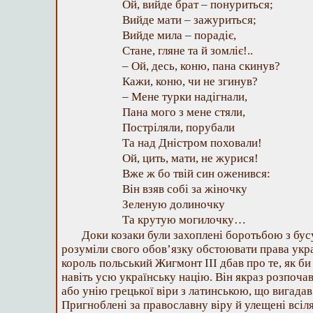
Ой, вийде брат – понуриться;
Вийде мати – зажуриться;
Вийде мила – порадіє,
Стане, гляне та й зомліє!..
– Ой, десь, коню, пана скинув?
Кажи, коню, чи не згинув?
– Мене турки надігнали,
Пана мого з мене стяли,
Постріляли, порубали
Та над Дністром поховали!
Ой, цить, мати, не журися!
Вже ж бо твій син оженився:
Він взяв собі за жіночку
Зеленую долиночку
Та крутую могилочку…
Доки козаки були захоплені боротьбою з бус
розуміли свого обов’язку обстоювати права укра
король польський Жигмонт III дбав про те, як би 
навіть усю українську націю. Він якраз розпоча
або унію грецької віри з латинською, що вигада
Пригноблені за православну віру й улещені всі