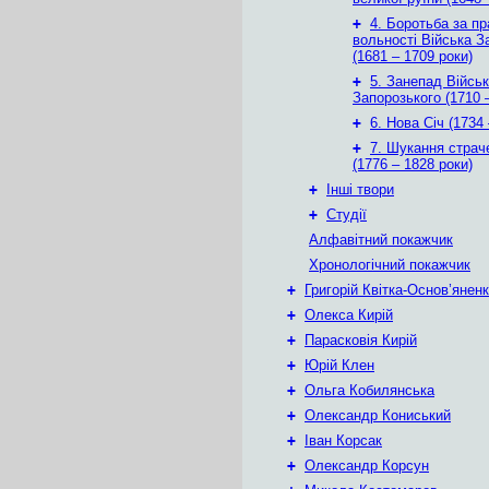
+
4. Боротьба за пр
вольності Війська З
(1681 – 1709 роки)
+
5. Занепад Війсь
Запорозького (1710 
+
6. Нова Січ (1734
+
7. Шукання страче
(1776 – 1828 роки)
+
Інші твори
+
Студії
Алфавітний покажчик
Хронологічний покажчик
+
Григорій Квітка-Основ’янен
+
Олекса Кирій
+
Парасковія Кирій
+
Юрій Клен
+
Ольга Кобилянська
+
Олександр Кониський
+
Іван Корсак
+
Олександр Корсун