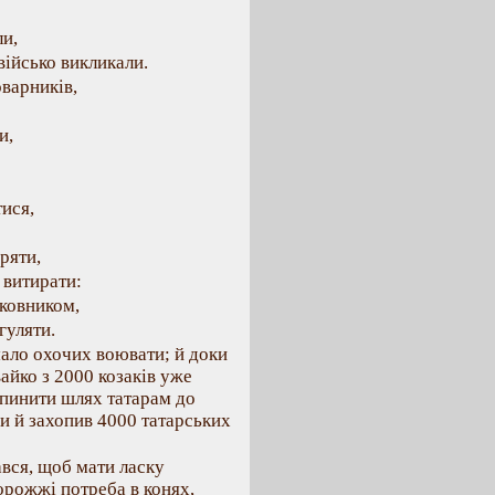
и,
військо викликали.
варників,
и,
тися,
ряти,
витирати:
ковником,
гуляти.
ало охочих воювати; й доки
айко з 2000 козаків уже
епинити шлях татарам до
ми й захопив 4000 татарських
вся, щоб мати ласку
орожжі потреба в конях,