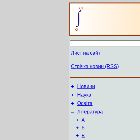
Лист на сайт
Стрічка новин (RSS)
+
Новини
+
Наука
+
Освіта
–
Література
+
А
+
Б
+
В