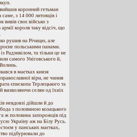
икуп.
 вийшов коронний гетьман
 саме, з 14 000 литовців і
к вивів своє військо з
 армії короля таку відсіч, що
.
ко рушив на Річицю, але
зброєне польськими панами.
із Радзивілом, та тільки це не
или самого Уніговського й,
Волинь.
вався в маєтках князя
 православної віри, не чинив
рата єпископа Терлецького та
 й визволяючи селян од їхніх
ів невдовзі дійшли й до
обода з половиною козацького
уга ж половина запорожців під
сю Україну аж на Білу Русь.
стоєм у панських маєтках,
ьство підбурювали до