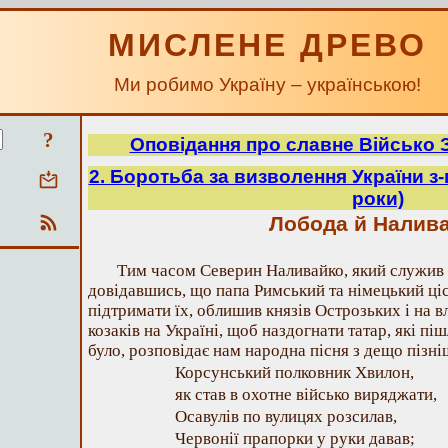
МИСЛЕНЕ ДРЕВО
Ми робимо Україну – українською!
?
Оповідання про славне Військо 
2. Боротьба за визволення України з-
роки)
Лобода й Налив
Тим часом Северин Наливайко, який служив 
довідавшись, що папа Римський та німецький ці
підтримати їх, облишив князів Острозьких і на 
козаків на Україні, щоб наздогнати татар, які пі
було, розповідає нам народна пісня з дещо пізні
Корсунський полковник Хвилон,
як став в охотне військо виряджати,
Осавулів по вулицях розсилав,
Червонії прапорки у руки давав;