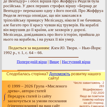
де Вентадур» і обох віршів про Жоффруа Рюделя була
російська. У двох перших строфах віршу «Бернар де
Вентадур» переказано одну з його поезій. Про Жоффруа
Рюделя легенда оповідає, що він закохався в
тріполійську принцесу Мелісанду, ніколи її не бачивши,
але багато про її красу чувши від труверів. На кораблі
він вирушив до її країни, але захворів у дорозі.
Мелісанда, довідавшись про його історію, прийшла до
нього на корабель, і на руках її він умер.
Подається за виданням
:
Клен Ю.
Твори. – Нью-Йорк:
1992 р., т. 1, с. 64 – 66.
Попередній вірш
|
Вище
|
Наступний вірш
Сподобалась сторінка?
Допоможіть
розвитку нашого
сайту!
Число завантажень : 2
© 1999 – 2026 Група «Мисленого
283
Модифіковано :
древа», автори статей
7.02.2020
Передрук статей із сайту
Якщо ви помітили
помилку набору
заохочується за умови посилання
на цiй сторiнцi,
(гіперпосилання) на наш сайт
видiлiть її мишкою