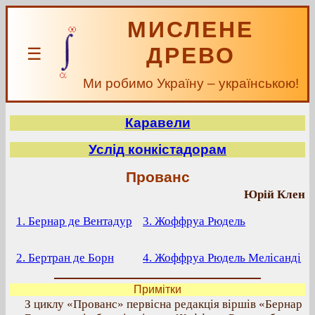
МИСЛЕНЕ
ДРЕВО
☰
Ми робимо Україну – українською!
Каравели
Услід конкістадорам
Прованс
Юрій Клен
1. Бернар де Вентадур
3. Жоффруа Рюдель
2. Бертран де Борн
4. Жоффруа Рюдель Мелісанді
Примітки
З циклу «Прованс» первісна редакція віршів «Бернар