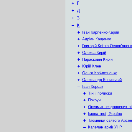
+
Г
+
Д
+
З
–
К
+
Іван Карпенко-Карий
+
Адріан Кащенко
+
Григорій Квітка-Основ’янен
+
Олекса Кирій
+
Парасковія Кирій
+
Юрій Клен
+
Ольга Кобилянська
+
Олександр Кониський
–
Іван Корсак
+
Тіні і полиски
+
Покруч
+
Оксамит нездавнених лі
+
Імена твої, Україно
+
Таємниця святого Арсен
–
Капелан армії УНР