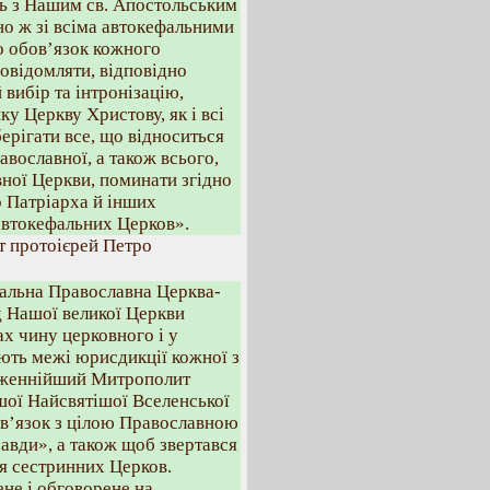
ть з Нашим св. Апостольським
о ж зі всіма автокефальними
о обов’язок кожного
овідомляти, відповідно
 вибір та інтронізацію,
у Церкву Христову, як і всі
ерігати все, що відноситься
вославної, а також всього,
ної Церкви, поминати згідно
 Патріарха й інших
 автокефальних Церков».
т протоієрей Петро
альна Православна Церква-
д Нашої великої Церкви
х чину церковного і у
ають межі юрисдикції кожної з
лаженнійший Митрополит
шої Найсвятішої Вселенської
зв’язок з цілою Православною
авди», а також щоб звертався
ня сестринних Церков.
ене і обговорене на