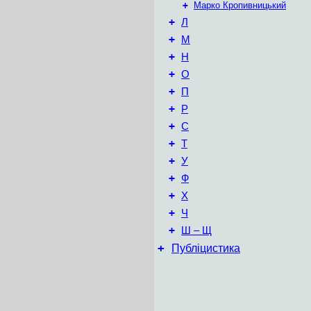
+
Марко Кропивницький
+
Л
+
М
+
Н
+
О
+
П
+
Р
+
С
+
Т
+
У
+
Ф
+
Х
+
Ч
+
Ш – Щ
+
Публіцистика