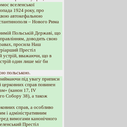
омос вселенської
топада 1924 року, про
рквою автокефальною
нстантинополя – Нового Рима
нимій Польській Державі, що
управлінням, доводить свою
правах, просила Наш
тріарший Престіл
й устрій, вважаючи, що в
стрій один лише міг би
ою польською.
риймаючи під увагу приписи
ій церковних справ повинен
ам» (канон 17, ІV
го Собору 38), а також
рковних справ, а особливо
ним і адміністративним
перед вимогами канонічного
селенський Престіл