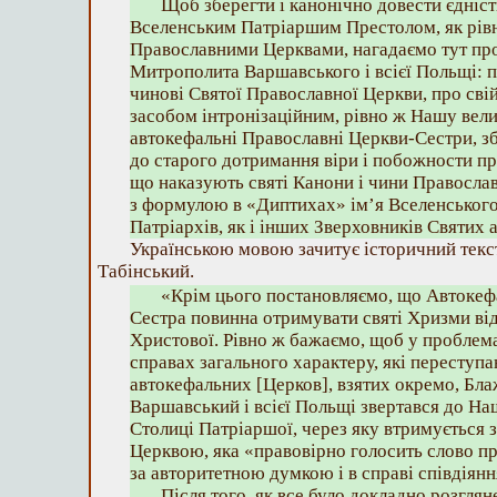
Щоб зберегти і канонічно довести єдніс
Вселенським Патріаршим Престолом, як рівн
Православними Церквами, нагадаємо тут пр
Митрополита Варшавського і всієї Польщі: п
чинові Святої Православної Церкви, про свій
засобом інтронізаційним, рівно ж Нашу велик
автокефальні Православні Церкви-Сестри, зб
до старого дотримання віри і побожности пра
що наказують святі Канони і чини Православ
з формулою в «Диптихах» ім’я Вселенського
Патріархів, як і інших Зверховників Святих
Українською мовою зачитує історичний текс
Табінський.
«Крім цього постановляємо, що Автокеф
Сестра повинна отримувати святі Хризми ві
Христової. Рівно ж бажаємо, щоб у проблема
справах загального характеру, які переступ
автокефальних [Церков], взятих окремо, Б
Варшавський і всієї Польщі звертався до На
Столиці Патріаршої, через яку втримується 
Церквою, яка «правовірно голосить слово пр
за авторитетною думкою і в справі співдіян
Після того, як все було докладно розглян