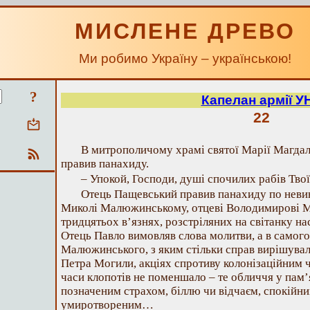
МИСЛЕНЕ ДРЕВО
Ми робимо Україну – українською!
?
Капелан армії У
22
В митрополичому храмі святої Марії Магда
правив панахиду.
– Упокой, Господи, душі спочилих рабів Тв
Отець Пащевський правив панахиду по неви
Миколі Малюжинському, отцеві Володимирові М
тридцятьох в’язнях, розстріляних на світанку н
Отець Павло вимовляв слова молитви, а в самог
Малюжинського, з яким стільки справ вирішувал
Петра Могили, акціях спротиву колонізаційним чи
часи клопотів не поменшало – те обличчя у пам’
позначеним страхом, біллю чи відчаєм, спокійни
умиротвореним…