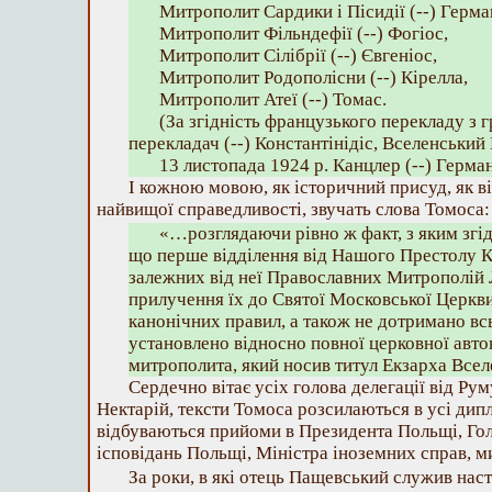
Митрополит Сардики і Пісидії (--) Герма
Митрополит Фільндефії (--) Фогіос,
Митрополит Сілібрії (--) Євгеніос,
Митрополит Родополісни (--) Кірелла,
Митрополит Атеї (--) Томас.
(За згідність французького перекладу з 
перекладач (--) Константінідіс, Вселенський
13 листопада 1924 р. Канцлер (--) Герма
І кожною мовою, як історичний присуд, як в
найвищої справедливості, звучать слова Томоса:
«…розглядаючи рівно ж факт, з яким згід
що перше відділення від Нашого Престолу К
залежних від неї Православних Митрополій Л
прилучення їх до Святої Московської Церкв
канонічних правил, а також не дотримано вс
установлено відносно повної церковної авто
митрополита, який носив титул Екзарха Вс
Сердечно вітає усіх голова делегації від Ру
Нектарій, тексти Томоса розсилаються в усі дип
відбуваються прийоми в Президента Польщі, Гол
ісповідань Польщі, Міністра іноземних справ, м
За роки, в які отець Пащевський служив на