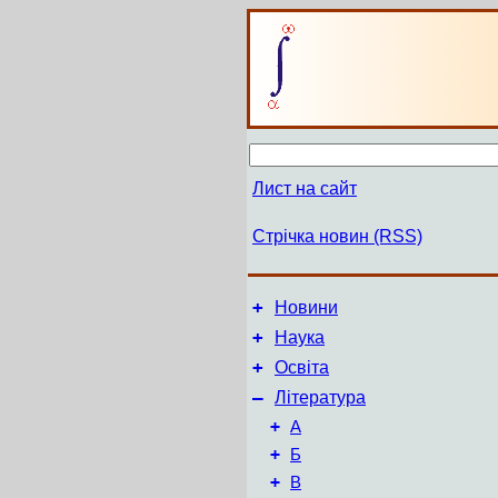
Лист на сайт
Стрічка новин (RSS)
+
Новини
+
Наука
+
Освіта
–
Література
+
А
+
Б
+
В