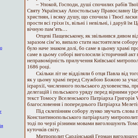
– Упокой, Господи, душі спочилих рабів Твої
Святу Українську Апостольську Православну Цер
християн, і всяку душу, що спочила і Твоєї ласки
прости всі гріхи їх, вільні і невільні, і даруй їм
вічную пам’ять…
Отцеві Пащевському, як звільнився дивом від
заразом сім’ю, випало стати настоятелем собору
було наче знаком долі, бо саме в цьому храмі п
ко
саме в цьому соборі виголосили історичний акт 
неправомірність прилучення Київської митропол
1686 році.
Скільки літ не відділяли б отця Павла від тог
як у цьому храмі перед Службою Божою за участ
ієрархії, численного польського духовенства, пр
делегацій і польського уряду перед вірними ур
текст Томосу Вселенського Патріарха Григорія V
благословення і попереднього Патріарха Мелетія
Під склепінням собору лунко звучать слова п
т
Константинопольського патріархату митрополит
тоді по черзі різними мовами виголошують Томос
ія
куточків світу.
Митрополит Сардінський Герман виголошує 