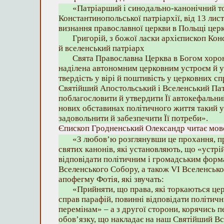
«Патріарший і синодально-канонічний т
Константинопольської патріархії, від 13 лис
визнання православної церкви в Польщі це
Григорій, з божої ласки архієпископ Ко
й вселенський патріарх
Свята Православна Церква в Богом хоро
наділена автономним церковним устроєм й 
твердість у вірі й поштивість у церковних с
Святійший Апостольський і Вселенський Па
поблагословити й утвердити Її автокефальни
нових обставинах політичного життя такий у
задовольнити й забезпечити Її потреби».
Єпископ Гродненський Олександр читає мов
«З любов’ю розглянувши це прохання, п
святих канонів, які установляють, що «устр
відповідати політичним і громадським форм
Вселенського Собору, а також VI Вселенсько
апофегму Фотія, які звучать:
«Прийняти, що права, які торкаються це
справ парафій, повинні відповідати політич
перемінам» – а з другої сторони, корячись 
обов’язку, що накладає на наш Святійший В