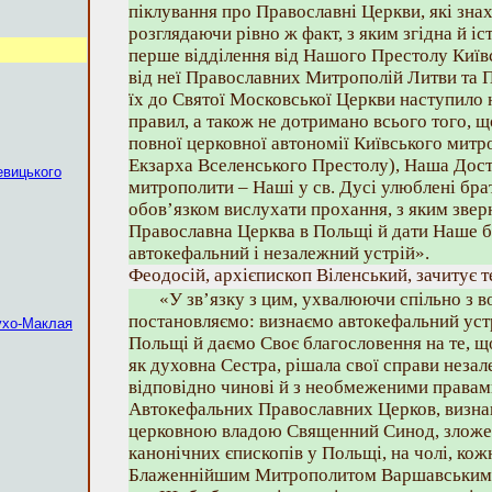
піклування про Православні Церкви, які знах
розглядаючи рівно ж факт, з яким згідна й іс
перше відділення від Нашого Престолу Київ
від неї Православних Митрополій Литви та 
їх до Святої Московської Церкви наступило
правил, а також не дотримано всього того, 
повної церковної автономії Київського митр
Екзарха Вселенського Престолу), Наша Дост
евицького
митрополити – Наші у св. Дусі улюблені брат
обов’язком вислухати прохання, з яким звер
Православна Церква в Польщі й дати Наше бл
автокефальний і незалежний устрій».
Феодосій, архієпископ Віленський, зачитує т
«У зв’язку з цим, ухвалюючи спільно з в
постановляємо: визнаємо автокефальний уст
ухо-Маклая
Польщі й даємо Своє благословення на те, щ
як духовна Сестра, рішала свої справи неза
відповідно чинові й з необмеженими правам
Автокефальних Православних Церков, визн
церковною владою Священний Синод, зложе
канонічних єпископів у Польщі, на чолі, кож
Блаженнійшим Митрополитом Варшавським і