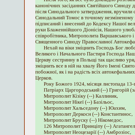
канонічних засіданнях Святійшого Синоду дн
після Синодального затвердження, вручили
Синодальний Томос в точному незміненому ві
підписаний і внесений до Кодексу Нашої вел
руки Блаженнійшого Діонісія, Нашого улюбл
співробітника, Митрополита Варшавського і 
Священного Синоду Православної Автокефал
Нехай на віки зміцнить Господь Бог лю
Великого і Начального Пастиря Господа На
Церкву сестринну в Польщі так щасливо уряд
зміцнить все в ній на хвалу Його Імені Свято
побожної, як і на радість всіх автокефальн
Церков.
Року Божого 1924, місяця листопада 13-г
Патріарх Царгородський (--) Григорій (з
Митрополит Кiзіку (--) Каллиник,
Митрополит Нікеї (--) Базільос,
Митрополит Хальседону (--) Юахим,
Митрополит Деркосн (--) Константинос,
Митрополит Бруску (--) Нікомедос,
126 Митрополит Принціпу (--) Агатангел
Митрополит Неоцезарії (--) Амброзіос,