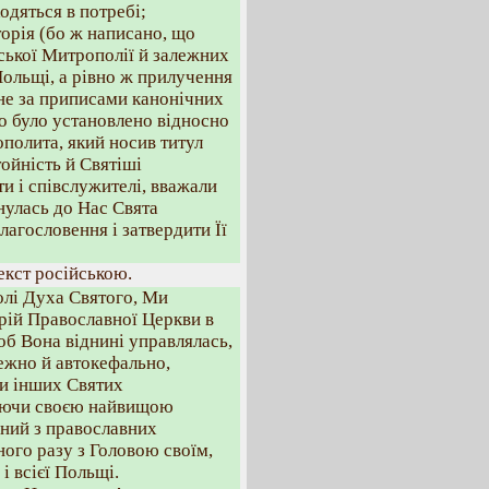
одяться в потребі;
торія (бо ж написано, що
ської Митрополії й залежних
Польщі, а рівно ж прилучення
 не за приписами канонічних
що було установлено відносно
ополита, який носив титул
ойність й Святіші
и і співслужителі, вважали
нулась до Нас Свята
агословення і затвердити Її
екст російською.
олі Духа Святого, Ми
рій Православної Церкви в
об Вона віднині управлялась,
лежно й автокефально,
и інших Святих
аючи своєю найвищою
ний з православних
ного разу з Головою своїм,
 всієї Польщі.