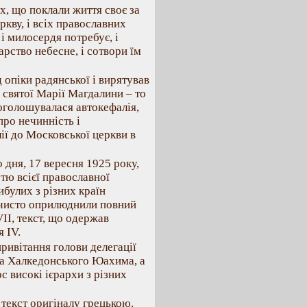
х, що поклали життя своє за
кву, і всіх православних
 і милосердя потребує, і
 Царство небесне, і сотвори їм
 опіки радянської і вирятував
 святої Марії Магдалини – то
роголошувалася автокефалія,
про нечинність і
ії до Московської церкви в
о дня, 17 вересня 1925 року,
ю всієї православної
ибулих з різних країн
очисто оприлюднили повний
II, текст, що одержав
 IV.
ривітання голови делегації
а Халкедонського Юахима, а
 високі ієрархи з різних
текст оригіналу грецькою.