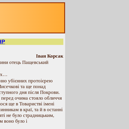
НР
Іван Корсак
лини отець Пащевський
оїх…
нно убієнних протоієрею
исечкові та ще понад
аступного дня після Покрови.
о перед очима стояло обличчя
ося ще в Товаристві імені
нникам в краї, та й в останні
яті не було страдницьким,
м воно було і