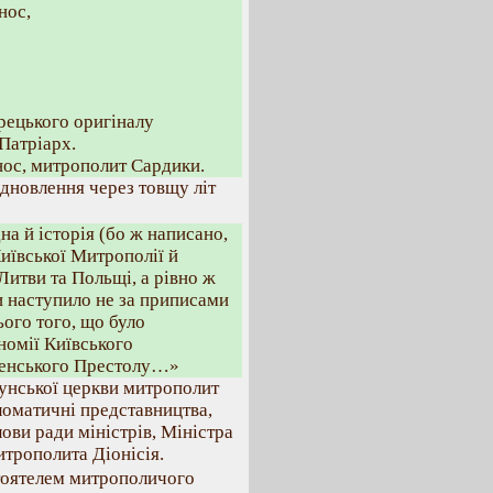
нос,
грецького оригіналу
 Патріарх.
нос, митрополит Сардики.
ідновлення через товщу літ
на й історія (бо ж написано,
иївської Митрополії й
итви та Польщі, а рівно ж
и наступило не за приписами
ього того, що було
номії Київського
еленського Престолу…»
мунської церкви митрополит
ломатичні представництва,
ови ради міністрів, Міністра
итрополита Діонісія.
стоятелем митрополичого