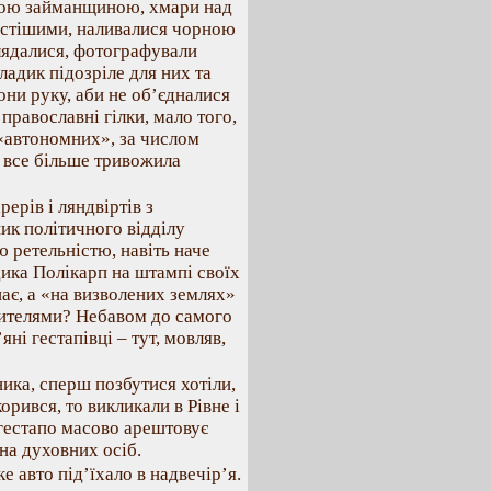
ькою займанщиною, хмари над
устішими, наливалися чорною
лядалися, фотографували
ладик підозріле для них та
они руку, аби не об’єдналися
православні гілки, мало того,
 «автономних», за числом
ь все більше тривожила
ерів і ляндвіртів з
ик політичного відділу
ю ретельністю, навіть наче
ика Полікарп на штампі своїх
ає, а «на визволених землях»
лителями? Небавом до самого
ні гестапівці – тут, мовляв,
ика, сперш позбутися хотіли,
орився, то викликали в Рівне і
 гестапо масово арештовує
ина духовних осіб.
 авто під’їхало в надвечір’я.