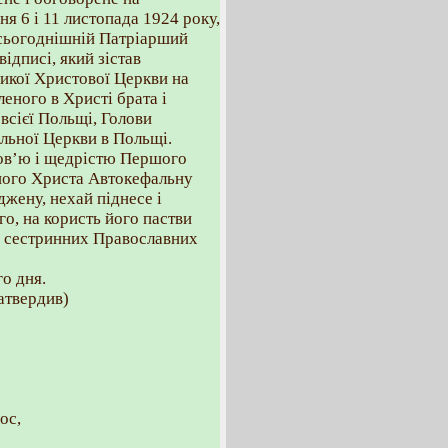
я 6 і 11 листопада 1924 року,
 сьогоднішній Патріарший
дписі, який зістав
икої Христової Церкви на
еного в Христі брата і
всієї Польщі, Голови
ьної Церкви в Польщі.
бов’ю і щедрістю Першого
шого Христа Автокефальну
жену, нехай піднесе і
го, на користь його пастви
их сестринних Православних
о дня.
атвердив)
ос,