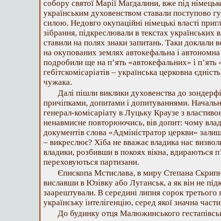
собору святої Марії Магдалини, вже під німец
українським духовенством ставали поступово г
силою. Недовго окупаційні німецькі власті приг
зібрання, підкреслювали в текстах українських в
ставили на полях знаки запитань. Таки доклали в
на окупованих землях автокефальна і автономна 
подробили ще на п’ять «автокефальних» і п’ять
гебітскомісаріатів – українська церковна єдніст
чужака.
Далі пішли виклики духовенства до зондерфір
причіпками, допитами і допитуваннями. Начальн
генерал-комісаріату в Луцьку Краузе з властиво
ненавмисне повторюючись, вів допит: чому влад
документів слова «Адміністратор церкви» залиш
– викреслює? Хіба не вважає владика нас визво
владики, розбивши в покоях вікна, вдираються п’я
переховуються партизани.
Єпископа Мстислава, в миру Степана Скрипн
виславши в Юзівку або Луганськ, а як він не підк
заарештували. В середині липня сорок третього
українську інтелігенцію, серед якої значна част
До будинку отця Малюжинського гестапівське