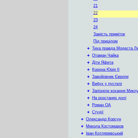
21
22
23
24
Замість приміток
Під прицілом
+
Тиха правда Модеста Л
+
Отаман Чайка
+
Діти Яфета
+
Корона Юрія II
+
Завойовник Європи
+
Вибух у пустелі
+
Запізніле кохання Микл
+
На розстанях долі
+
Роман ОА
+
Студії
+
Олександр Корсун
+
Микола Костомаров
+
Іван Котляревський