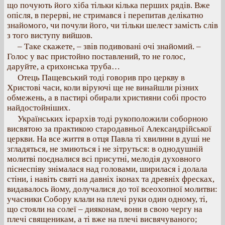
що почують його хіба тільки кілька перших рядів. Вже
опісля, в перерві, не стримався і перепитав делікатно
знайомого, чи почули його, чи тільки шелест замість слів
з того виступу вийшов.
– Таке скажете, – звів подивовані очі знайомий. –
Голос у вас пристойно поставлений, то не голос,
даруйте, а єрихонська труба…
Отець Пащевський тоді говорив про церкву в
Христові часи, коли віруючі ще не винайшли різних
обмежень, а в пастирі обирали християни собі просто
найдостойніших.
Українських ієрархів тоді рукоположили соборною
висвятою за практикою стародавньої Александрійської
церкви. На все життя в отця Павла ті хвилини в душі не
згладяться, не змиються і не зітруться: в однодушній
молитві поєдналися всі присутні, мелодія духовного
піснеспіву знімалася над головами, ширилася і долала
стіни, і навіть святі на давніх іконах та древніх фресках,
видавалось йому, долучалися до тої всеохопної молитви:
учасники Собору клали на плечі руки один одному, ті,
що стояли на солеї – дияконам, вони в свою чергу на
плечі священикам, а ті вже на плечі висвячуваного;