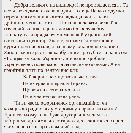
– Добра великого на виднокраї не проглядається… Та
все ж не сидимо склавши руки, – отець Павло подумки
перебирав останні клопоти, відкидаючи геть всі
дрібніші, менш істотні. – Почали видавати релігійно-
науковий вісник, перекладаємо богослужебну
літературу, впорядковуємо місцевий український
військовий цвинтар. Знаєте, майже п’ятиметровий
курган там насипали, а на ньому встановили чорний
Запорізький хрест з викарбуваним тризубом та написом
«Борцям за волю України», той напис зробили
українською, польською та латинською мовами. А на
гранітній плиті по центру висікли:
Хай ворог знає, що козацька слава
Не вмерла під ярмом Тирана,
Що кожна степова могила –
Це вічна непомщена рана.
– Чи ви якось оформилися організаційно, чи
козацькою радою, як у старовину, справи лагодите? –
Ярошевському те не було другорядним, там, за
табірними дротами, до чотирьох десятків тисяч, серед
яких переважає православний люд.