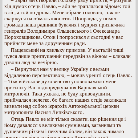
– Зараз ми створили Головну раду Братств, – розумів
хід думок отець Павло, – аби не траплялося відоме: той
в ліс, а той по дрова. Мене обрали головою, тож не
скаржуся на обмаль клопотів. Щоправда, у поміч
громада наша радників бувалих і мудрих призначила –
генералів Володимира Ольшевського і Олександра
Пороховщикова. Отож і попросився я сьогодні у вас
прийняти мене за дорученням ради.
Пащевський на хвильку примовк. У насталій тиші
чувся лише приглушений передзвін за вікном – кликали
дзвони люд на вечірню.
– Вернутися нам у велику Україну є вельми
віддаленою перспективою, – мовив урешті отець Павло.
– Тож військове духовенство уповноважило мене
просити у Вас підпорядкування Варшавській
митрополії. Така ухвала, не буду криводушити,
приймалася нелегко, бо багато наших отців закликали
визнати над собою ієрархів Автокефальної церкви
митрополита Василя Липківського.
Отець Павло не міг тільки сказати, що рішення це і
йому давалося з великими сумнівами, ваганнями та
душевним різким і пекучим болем, він також чимало
поклав трудів для відновлення Автокефальної