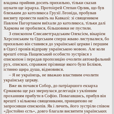
владика прийняв досить прихильно, тільки сказав
шукати ще ієрарха. Протоієрей Степан Орлик, що був
близьким до католикоса Грузії Леоніда, пробував
висвяту провести навіть на Кавказі: зі священиком
Павлом Пагортаком виїхали до католикоса, тільки далі
Харкова не пробилися, більшовики не пустили.
З єпископом Єлисаветградським Олексієм, вікарієм
Херсонським та Одеським сперш жваво листувалися, бо
прихильно він ставився до української церкви і першим
в Одесі провів відправу українською мовою. Але коли
врешті отець Пащевський особисто зустрівся з
єпископом і передав пропозицію очолити автокефальний
рух, єпископ, справжнє прізвище якого було Бєліков,
істинно щира душа, відмовився.
– Я не українець, не вважаю властивим очолити
українську церкву.
Вже як почався Собор, до патріаршого екзарха
Єрмакова ще раз звернулася делегація з уклінним
проханням прибути в Софію. Повагавшись, прибув він
врешті з кількома священиками, принципово не
запросивши єпископів. Як і личить, його зустріли співом
«Достойно єсть», довго благали висвятити українських