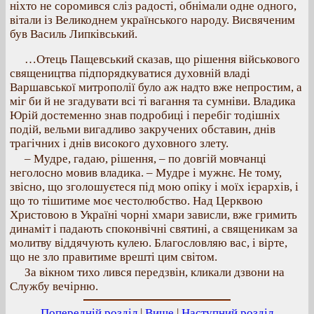
ніхто не соромився сліз радості, обнімали одне одного,
вітали із Великоднем українського народу. Висвяченим
був Василь Липківський.
…Отець Пащевський сказав, що рішення військового
священицтва підпорядкуватися духовній владі
Варшавської митрополії було аж надто вже непростим, а
міг би й не згадувати всі ті вагання та сумніви. Владика
Юрій достеменно знав подробиці і перебіг тодішніх
подій, вельми вигадливо закручених обставин, днів
трагічних і днів високого духовного злету.
– Мудре, гадаю, рішення, – по довгій мовчанці
неголосно мовив владика. – Мудре і мужнє. Не тому,
звісно, що зголошуєтеся під мою опіку і моїх ієрархів, і
що то тішитиме моє честолюбство. Над Церквою
Христовою в Україні чорні хмари зависли, вже гримить
динаміт і падають споконвічні святині, а священикам за
молитву віддячують кулею. Благословляю вас, і вірте,
що не зло правитиме врешті цим світом.
За вікном тихо лився передзвін, кликали дзвони на
Службу вечірню.
Попередній розділ
|
Вище
|
Наступний розділ