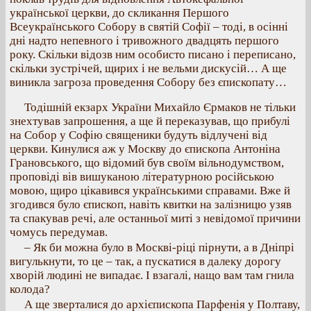
української церкви, до скликання Першого
Всеукраїнського Собору в святій Софії – тоді, в осінні
дні надто непевного і тривожного двадцять першого
року. Скільки відозв ним особисто писано і переписано,
скільки зустрічей, щирих і не вельми дискусій… А ще
виникла загроза проведення Собору без єпископату…
Тодішній екзарх України Михайло Єрмаков не тільки
знехтував запрошення, а ще й переказував, що прибулі
на Собор у Софію священики будуть відлучені від
церкви. Кинулися аж у Москву до єпископа Антоніна
Грановського, що відомий був своїм вільнодумством,
проповіді вів вишуканою літературною російською
мовою, щиро цікавився українськими справами. Вже й
згодився було єпископ, навіть квитки на залізницю узяв
та спакував речі, але останньої миті з невідомої причини
чомусь передумав.
– Як би можна було в Москві-ріці пірнути, а в Дніпрі
вигулькнути, то це – так, а пускатися в далеку дорогу
хворій людині не випадає. І взагалі, нащо вам там гнила
колода?
А ще зверталися до архієпископа Парфенія у Полтаву,