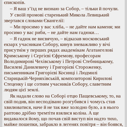
єпископів.
– Я ваш з’їзд не визнаю за Собор, – тільки й почули.
У своїй промові старенький Микола Левицький
звертався словами Євангелії:
– Ми просимо у вас хліба, – не дайте нам каменя; ми
просимо у вас риби, – не дайте нам гадюки…
– Я гадюк не висвячую, – відказав московський
екзарх учасникам Собору, кинув зневажливо у вічі
присутнім у перших рядах академікам Агатангелові
Кримському і Сергієві Єфремову, професорам
Володимирові Чехівському і Петрові Стебницькому,
Василеві Данилевичу і Григорієві Стороженку,
письменникам Григорієві Косинці і Людмилі
Старицькій-Черняхівській, композиторові Кирилові
Стеценку і ще сотням учасників Собору, славетним
людям цієї землі.
Як надали слово на Соборі отцю Пащевському, то, на
свій подив, він несподівано розгубився і чомусь став
хвилюватися, наче й не так вже холодно було, а в нього
раптово дрібно тремтіти взялися коліна. А ще
видавалося йому, що почав свій виступ він надто тихо,
майже пошепки, забракло в легенях повітря – він боявся,