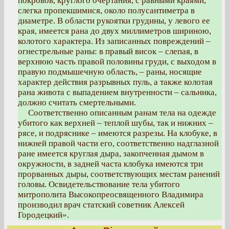
покровов, круглого очертания, с равными краями,
слегка пропекшимися, около полусантиметра в
диаметре. В области рукоятки грудины, у левого ее
края, имеется рана до двух миллиметров шириною,
колотого характера. Из записанных повреждений –
огнестрельные раны: в правый висок – слепая, в
верхнюю часть правой половины груди, с выходом в
правую подмышечную область, – раны, носящие
характер действия разрывных пуль, а также колотая
рана живота с выпадением внутренности – сальника,
должно считать смертельными.
Соответственно описанным ранам тела на одежде
убитого как верхней – теплой шубы, так и нижних –
рясе, и подряснике – имеются разрезы. На клобуке, в
нижней правой части его, соответственно надглазной
ране имеется круглая дыра, закопченная дымом в
окружности, в задней часта клобука имеются три
прорванных дыры, соответствующих местам ранений
головы. Освидетельствование тела убитого
митрополита Высокопреосвященного Владимира
производил врач статский советник Алексей
Городецкий».