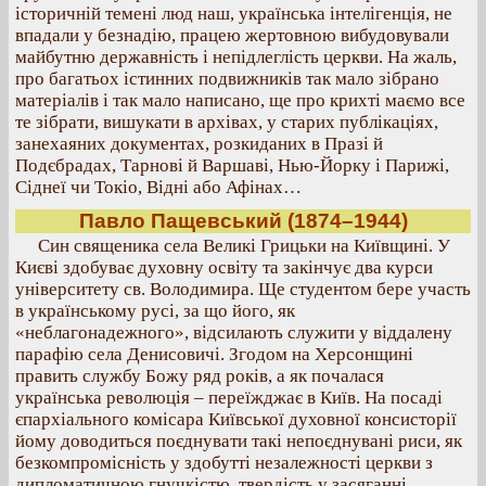
історичній темені люд наш, українська інтелігенція, не
впадали у безнадію, працею жертовною вибудовували
майбутню державність і непідлеглість церкви. На жаль,
про багатьох істинних подвижників так мало зібрано
матеріалів і так мало написано, ще про крихті маємо все
те зібрати, вишукати в архівах, у старих публікаціях,
занехаяних документах, розкиданих в Празі й
Подєбрадах, Тарнові й Варшаві, Нью-Йорку і Парижі,
Сіднеї чи Токіо, Відні або Афінах…
Павло Пащевський (1874–1944)
Син священика села Великі Грицьки на Київщині. У
Києві здобуває духовну освіту та закінчує два курси
університету св. Володимира. Ще студентом бере участь
в українському русі, за що його, як
«неблагонадежного», відсилають служити у віддалену
парафію села Денисовичі. Згодом на Херсонщині
править службу Божу ряд років, а як почалася
українська революція – переїжджає в Київ. На посаді
єпархіального комісара Київської духовної консисторії
йому доводиться поєднувати такі непоєднувані риси, як
безкомпромісність у здобутті незалежності церкви з
дипломатичною гнучкістю, твердість у засяганні