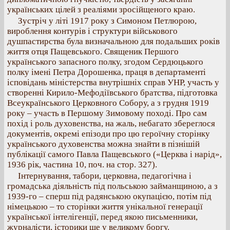
українських цілей з реаліями зросійщеного краю.
Зустріч у літі 1917 року з Симоном Петлюрою,
вироблення контурів і структури військового
душпастирства була визначальною для подальших років
життя отця Пащевського. Священик Першого
українського запасного полку, згодом Сердюцького
полку імені Петра Дорошенка, праця в департаменті
ісповідань міністерства внутрішніх справ УНР, участь у
створенні Кирило-Мефодіївського братства, підготовка
Всеукраїнського Церковного Собору, а з грудня 1919
року – участь в Першому Зимовому поході. Про сам
похід і роль духовенства, на жаль, небагато збереглося
документів, окремі епізоди про цю героїчну сторінку
українського духовенства можна знайти в пізнішій
публікації самого Павла Пащевського («Церква і нарід»,
1936 рік, частина 10, поч. на стор. 327).
Інтернування, табори, церковна, педагогічна і
громадська діяльність під польською займанщиною, а з
1939-го – сперш під радянською окупацією, потім під
німецькою – то сторінки життя унікальної генерації
української інтелігенції, перед якою письменники,
журналісти, історики ще у великому боргу.