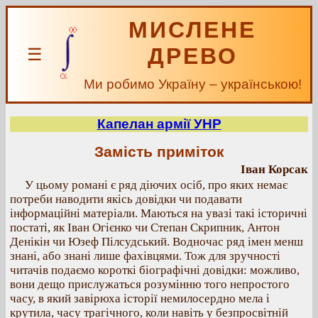
МИСЛЕНЕ
ДРЕВО
☰
Ми робимо Україну – українською!
Капелан армії УНР
Замість приміток
Іван Корсак
У цьому романі є ряд діючих осіб, про яких немає
потреби наводити якісь довідки чи подавати
інформаційні матеріали. Маються на увазі такі історичні
постаті, як Іван Огієнко чи Степан Скрипник, Антон
Денікін чи Юзеф Пілсудський. Водночас ряд імен менш
знані, або знані лише фахівцями. Тож для зручності
читачів подаємо короткі біографічні довідки: можливо,
вони дещо прислужаться розумінню того непростого
часу, в який завірюха історії немилосердно мела і
крутила, часу трагічного, коли навіть у безпросвітній