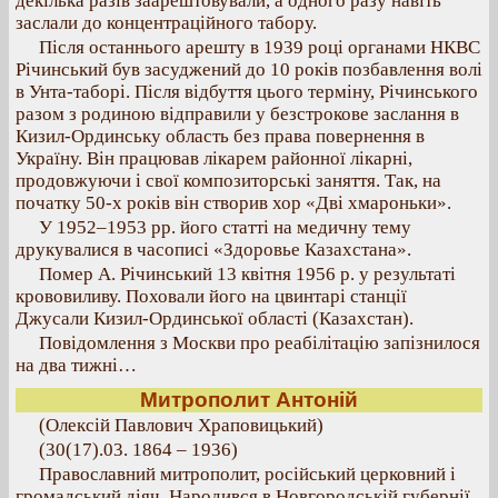
декілька разів заарештовували, а одного разу навіть
заслали до концентраційного табору.
Після останнього арешту в 1939 році органами НКВС
Річинський був засуджений до 10 років позбавлення волі
в Унта-таборі. Після відбуття цього терміну, Річинського
разом з родиною відправили у безстрокове заслання в
Кизил-Ординську область без права повернення в
Україну. Він працював лікарем районної лікарні,
продовжуючи і свої композиторські заняття. Так, на
початку 50-х років він створив хор «Дві хмароньки».
У 1952–1953 рр. його статті на медичну тему
друкувалися в часописі «Здоровье Казахстана».
Помер А. Річинський 13 квітня 1956 р. у результаті
крововиливу. Поховали його на цвинтарі станції
Джусали Кизил-Ординської області (Казахстан).
Повідомлення з Москви про реабілітацію запізнилося
на два тижні…
Митрополит Антоній
(Олексій Павлович Храповицький)
(30(17).03. 1864 – 1936)
Православний митрополит, російський церковний і
громадський діяч. Народився в Новгородській губернії.