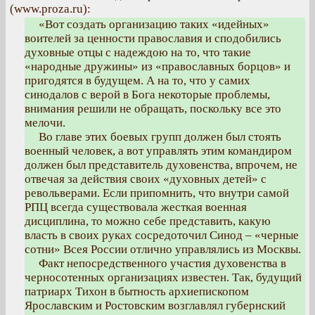
(www.proza.ru):
«Вот создать организацию таких «идейных»
воителей за ценности православия и сподобились
духовные отцы с надеждою на то, что такие
«народные дружины» из «православных борцов» и
пригодятся в будущем. А на то, что у самих
синодалов с верой в Бога некоторые проблемы,
внимания решили не обращать, поскольку все это
мелочи.
Во главе этих боевых групп должен был стоять
военный человек, а вот управлять этим командиром
должен был представитель духовенства, впрочем, не
отвечая за действия своих «духовных детей» с
револьверами. Если припомнить, что внутри самой
РПЦ всегда существовала жесткая военная
дисциплина, то можно себе представить, какую
власть в своих руках сосредоточил Синод – «черные
сотни» Всея России отлично управлялись из Москвы.
Факт непосредственного участия духовенства в
черносотенных организациях известен. Так, будущий
патриарх Тихон в бытность архиепископом
Ярославским и Ростовским возглавлял губернский