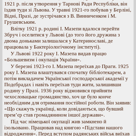
1921 р. після утворення у Тарнові Ради Республіки, він
їздив туди зі Львова. У травні 1921-го побував у Берліні,
Відні, Празі, де зустрічався з В. Винниченком і М.
Грушевським.
Влітку 1921 р. родині І. Мазепи вдалося перейти
Збруч і оселитися у Львові (до того його дружина з
двома доньками залишалася у Катеринославі, де
працювала у Бактеріологічному інституті).
У Львові 1922 року І. Мазепа видав працю
«Большевизм і окупація України».
У березні 1923-го І. Мазепа переїхав до Праги. 1925
року І. Мазепа влаштувався спочатку бібліотекарем, а
потім викладачем Української господарської академії у
Подєбрадах і навіть переїхав туди жити, залишивши
родину у Празі. 1936 року відмовився прийняти
чехословацьке громадянство, хоч це було конче
необхідним для отримання постійної роботи. Він заявив:
«Що скажуть українці, коли довідаються, що бувший
прем’єр став громадянином іншої держави».
Під час німецької окупації жив замкнено й
ізольовано. Працював над книгою «Підстави нашого
відродження». Перед вступом радянських військ виїхав