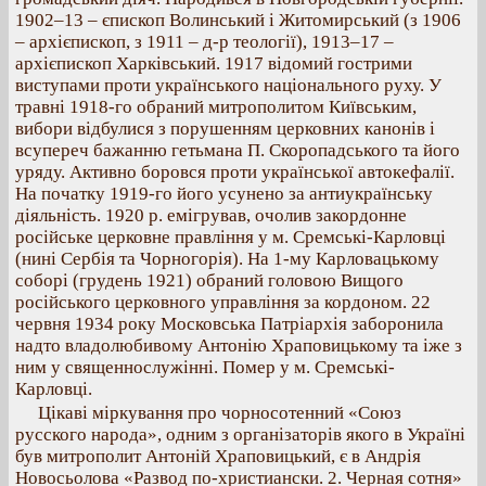
1902–13 – єпископ Волинський і Житомирський (з 1906
– архієпископ, з 1911 – д-р теології), 1913–17 –
архієпископ Харківський. 1917 відомий гострими
виступами проти українського національного руху. У
травні 1918-го обраний митрополитом Київським,
вибори відбулися з порушенням церковних канонів і
всупереч бажанню гетьмана П. Скоропадського та його
уряду. Активно боровся проти української автокефалії.
На початку 1919-го його усунено за антиукраїнську
діяльність. 1920 р. емігрував, очолив закордонне
російське церковне правління у м. Сремські-Карловці
(нині Сербія та Чорногорія). На 1-му Карловацькому
соборі (грудень 1921) обраний головою Вищого
російського церковного управління за кордоном. 22
червня 1934 року Московська Патріархія заборонила
надто владолюбивому Антонію Храповицькому та іже з
ним у священнослужінні. Помер у м. Сремські-
Карловці.
Цікаві міркування про чорносотенний «Союз
русского народа», одним з організаторів якого в Україні
був митрополит Антоній Храповицький, є в Андрія
Новосьолова «Развод по-христиански. 2. Черная сотня»