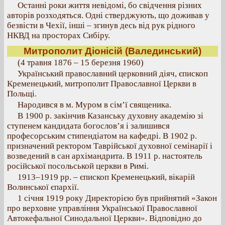
Останні роки життя невідомі, бо свідчення різних
авторів розходяться. Одні стверджують, що доживав у
безвісти в Чехії, інші – згинув десь від рук рідного
НКВД на просторах Сибіру.
Митрополит Діонісій (Валединський)
(4 травня 1876 – 15 березня 1960)
Український православний церковний діяч, єпископ
Кременецький, митрополит Православної Церкви в
Польщі.
Народився в м. Муром в сім’ї священика.
В 1900 р. закінчив Казанську духовну академію зі
ступенем кандидата богослов’я і залишився
професорським стипендіатом на кафедрі. В 1902 р.
призначений ректором Таврійської духовної семінарії і
возведений в сан архімандрита. В 1911 р. настоятель
російської посольськой церкви в Римі.
1913–1919 рр. – єпископ Кременецький, вікарій
Волинської єпархії.
1 січня 1919 року Директорією був прийнятий «Закон
про верховне управління Української Православної
Автокефальної Синодальної Церкви». Відповідно до