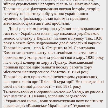
збірки українських народних пісень М. Максимовича,
Тележинський цілеспрямовано вивчав історію, теорію,
естетику та практику побутування українського
музичного фольклору і став одним із провідних
вітчизняних фахівців з цієї проблеми.
Довгі роки композитор, як публіцист, співпрацював з
газетою «Українська нива», що виходила українською
мовою спочатку у Варшаві, пізніше в Луцьку. Так, 1928
року в газеті було надруковано два біографічні нариси
Тележинського – про К. Стеценка та М. Леонтовича.
Композитор часто виступав з лекціями та вступними
промовами у концертах за участю свого хору. 1929 року
після серії концертів хору в Луцьку, Тележинський
прийняв пропозицію зайняти посаду регента хору
місцевого Чеснохресного братства. В 1930 році
Тележинського призначили інспектором українських
народних хорів при Шкільній кураторії. Не покидає він і
своєї політичної діяльності – так, 1931 року
Тележинський був обраний послом до Сейму, де разом з
журналістом П. Певним, головним редактором
«Української ниви», вони започаткували нову політичну
організацію «Волинське Українське об’єднання».