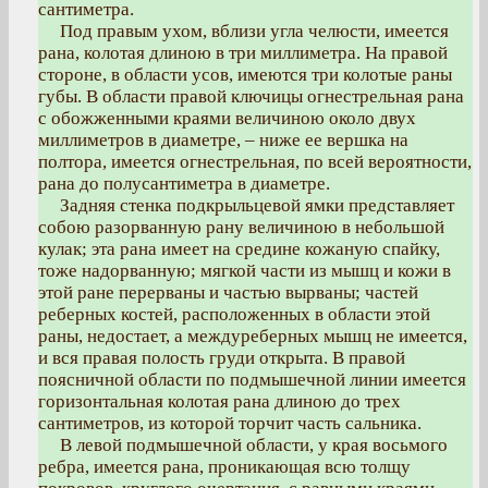
сантиметра.
Под правым ухом, вблизи угла челюсти, имеется
рана, колотая длиною в три миллиметра. На правой
стороне, в области усов, имеются три колотые раны
губы. В области правой ключицы огнестрельная рана
с обожженными краями величиною около двух
миллиметров в диаметре, – ниже ее вершка на
полтора, имеется огнестрельная, по всей вероятности,
рана до полусантиметра в диаметре.
Задняя стенка подкрыльцевой ямки представляет
собою разорванную рану величиною в небольшой
кулак; эта рана имеет на средине кожаную спайку,
тоже надорванную; мягкой части из мышц и кожи в
этой ране перерваны и частью вырваны; частей
реберных костей, расположенных в области этой
раны, недостает, а междуреберных мышц не имеется,
и вся правая полость груди открыта. В правой
поясничной области по подмышечной линии имеется
горизонтальная колотая рана длиною до трех
сантиметров, из которой торчит часть сальника.
В левой подмышечной области, у края восьмого
ребра, имеется рана, проникающая всю толщу