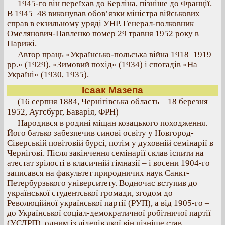
1945-го він переїхав до Берліна, пізніше до Франції.
В 1945–48 виконував обов’язки міністра військових
справ в екзильному уряді УНР. Генерал-полковник
Омелянович-Павленко помер 29 травня 1952 року в
Парижі.
Автор праць «Українсько-польська війна 1918–1919
рр.» (1929), «Зимовий похід» (1934) і спогадів «На
Україні» (1930, 1935).
Ісаак Мазепа
(16 серпня 1884, Чернігівська область – 18 березня
1952, Аугсбург, Баварія, ФРН)
Народився в родині міщан козацького походження.
Його батько забезпечив синові освіту у Новгород-
Сіверській повітовій бурсі, потім у духовній семінарії в
Чернігові. Після закінчення семінарії склав іспити на
атестат зрілості в класичній гімназії – і восени 1904-го
записався на факультет природничих наук Санкт-
Петербурзького університету. Водночас вступив до
української студентської громади, згодом до
Революційної української партії (РУП), а від 1905-го –
до Української соціал-демократичної робітничої партії
(УСДРП), одним із лідерів якої він пізніше став.