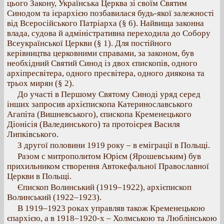
цього Закону, Українська Церква зі своїм Святим
Синодом та ієрархією позбавилася будь-якої залежності
від Всеросійського Патріарха (§ 6). Найвища законна
влада, судова й адміністративна переходила до Собору
Всеукраїнської Церкви (§ 1). Для постійного
керівництва церковними справами, за законом, був
необхідний Святий Синод із двох єпископів, одного
архіпресвітера, одного пресвітера, одного диякона та
трьох мирян (§ 2).
До участі в Першому Святому Синоді уряд серед
інших запросив архієпископа Катеринославського
Агапіта (Вишневського), єпископа Кременецького
Діонісія (Валединського) та протоієрея Василя
Липківського.
З другої половини 1919 року – в еміграції в Польщі.
Разом с митрополитом Юрієм (Ярошевським) був
прихильником створення Автокефальної Православної
Церкви в Польщі.
Єпископ Волинський (1919–1922), архієпископ
Волинський (1922–1923).
В 1919–1923 роках управляв також Кременецькою
єпархією, а в 1918–1920-х – Холмською та Люблінською