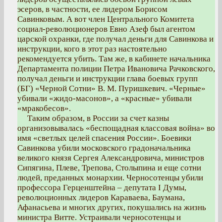
эсеров, в частности, ее лидером Борисом
Савинковым. А вот член Центрального Комитета
социал-революционеров Евно Азеф был агентом
царской охранки, где получал деньги для Савинкова и
инструкции, кого в этот раз настоятельно
рекомендуется убить. Там же, в кабинете начальника
Департамента полиции Петра Ивановича Рачковского,
получал деньги и инструкции глава боевых групп
(БГ) «Черной Сотни» В. М. Пуришкевич. «Черные»
убивали «жидо-масонов», а «красные» убивали
«мракобесов».
Таким образом, в России за счет казны
организовывалась «беспощадная классовая война» во
имя «светлых целей спасения России». Боевики
Савинкова убили московского градоначальника
великого князя Сергея Александровича, министров
Сипягина, Плеве, Трепова, Столыпина и еще сотни
людей, преданных монархии. Черносотенцы убили
профессора Герценштейна – депутата I Думы,
революционных лидеров Караваева, Баумана,
Афанасьева и многих других, покушались на жизнь
министра Витте. Устраивали черносотенцы и