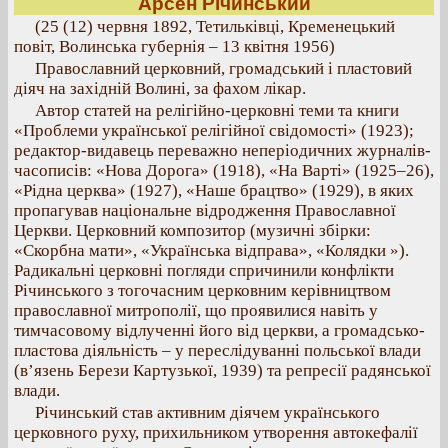
Арсен Річинський
(25 (12) червня 1892, Тетильківці, Кременецький
повіт, Волинська губернія – 13 квітня 1956)
Православний церковний, громадський і пластовий
діяч на західній Волині, за фахом лікар.
Автор статей на релігійно-церковні теми та книги
«Проблеми української релігійної свідомості» (1923);
редактор-видавець переважно неперіодичних журналів-
часописів: «Нова Дорога» (1918), «На Варті» (1925–26),
«Рідна церква» (1927), «Наше брацтво» (1929), в яких
пропагував національне відродження Православної
Церкви. Церковний композитор (музичні збірки:
«Скорбна мати», «Українська відправа», «Колядки »).
Радикальні церковні погляди спричинили конфлікти
Річинського з тогочасним церковним керівництвом
православної митрополії, що проявилися навіть у
тимчасовому відлученні його від церкви, а громадсько-
пластова діяльність – у переслідуванні польської влади
(в’язень Берези Картузької, 1939) та репресії радянської
влади.
Річинський став активним діячем українського
церковного руху, прихильником утворення автокефалії