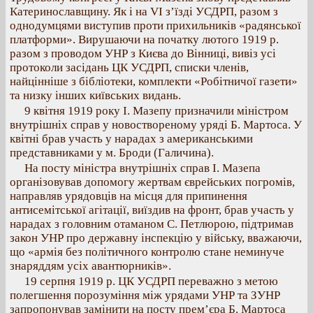
Катеринославщину. Як і на VI з’їзді УСДРП, разом з
однодумцями виступив проти прихильників «радянської
платформи». Вирушаючи на початку лютого 1919 р.
разом з проводом УНР з Києва до Вінниці, вивіз усі
протоколи засідань ЦК УСДРП, списки членів,
найцінніше з бібліотеки, комплекти «Робітничої газети»
та низку інших київських видань.
9 квітня 1919 року І. Мазепу призначили міністром
внутрішніх справ у новоствореному уряді Б. Мартоса. У
квітні брав участь у нарадах з американськими
представниками у м. Броди (Галичина).
На посту міністра внутрішніх справ І. Мазепа
організовував допомогу жертвам єврейських погромів,
направляв урядовців на місця для припинення
антисемітської агітації, виїздив на фронт, брав участь у
нарадах з головним отаманом С. Петлюрою, підтримав
закон УНР про державну інспекцію у війську, вважаючи,
що «армія без політичного контролю стане неминуче
знаряддям усіх авантюрників».
19 серпня 1919 р. ЦК УСДРП переважно з метою
полегшення порозуміння між урядами УНР та ЗУНР
запропонував замінити на посту прем’єра Б. Мартоса