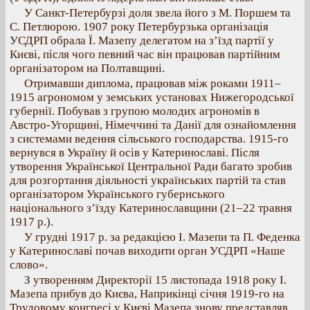
У Санкт-Петербурзі доля звела його з М. Поршем та
С. Петлюрою. 1907 року Петербурзька організація
УСДРП обрала Ї. Мазепу делегатом на з’їзд партії у
Києві, після чого певний час він працював партійним
організатором на Полтавщині.
Отримавши диплома, працював між роками 1911–
1915 агрономом у земських установах Нижегородської
губернії. Побував з групою молодих агрономів в
Австро-Угорщині, Німеччині та Данії для ознайомлення
з системами ведення сільського господарства. 1915-го
вернувся в Україну й осів у Катеринославі. Після
утворення Української Центральної Ради багато зробив
для розгортання діяльності українських партій та став
організатором Українського губернського
національного з’їзду Катеринославщини (21–22 травня
1917 р.).
У грудні 1917 р. за редакцією І. Мазепи та П. Феденка
у Катеринославі почав виходити орган УСДРП «Наше
слово».
З утворенням Директорії 15 листопада 1918 року І.
Мазепа прибув до Києва, Наприкінці січня 1919-го на
Трудовому конгресі у Києві Мазепа знову представляв