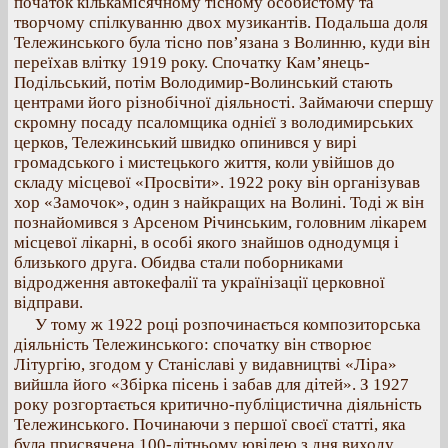
початок кількамісячному тісному особистому та
творчому спілкуванню двох музикантів. Подальша доля
Тележинського була тісно пов’язана з Волинню, куди він
переїхав влітку 1919 року. Спочатку Кам’янець-
Подільський, потім Володимир-Волинський стають
центрами його різнобічної діяльності. Займаючи спершу
скромну посаду псаломщика однієї з володимирських
церков, Тележинський швидко опинився у вирі
громадського і мистецького життя, коли увійшов до
складу місцевої «Просвіти». 1922 року він організував
хор «Замочок», один з найкращих на Волині. Тоді ж він
познайомився з Арсеном Річинським, головним лікарем
місцевої лікарні, в особі якого знайшов однодумця і
близького друга. Обидва стали поборниками
відродження автокефалії та українізації церковної
відправи.
У тому ж 1922 році розпочинається композиторська
діяльність Тележинського: спочатку він створює
Літургію, згодом у Станіславі у видавництві «Ліра»
вийшла його «Збірка пісень і забав для дітей». З 1927
року розгортається критично-публіцистична діяльність
Тележинського. Починаючи з першої своєї статті, яка
була присвячена 100-літньому ювілею з дня виходу