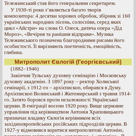
Тележинський став його генеральним секретарем.
У 1930-ті роки з’являється багато творів
композитора: 4 десятки хорових обробок, збірник зі 160
українських народних пісень, солоспіви, серед яких
цикл «Айстри» на слова О. Олеся, дитяча опера «Дід
Мороз», «Вечірня та ранішня відправи». Музика
Тележинського позначена благородними рисами його
особистості. Її вирізняють поетичність, емоційність,
глибина.
Митрополит Євлогій (Георгієвський)
(1882–1946)
Закінчив Тульську духовну семінарію і Московську
духовну академію. З 1897 року – ректор Холмської
семінарії, з 1912-го – архієпископ, обирався в Думу.
Архієпископ Волинський і Житомирський з травня 1914-
го. Затято боровся проти незалежності Української
церкви. В еміграції восени 1920 року. Вище церковне
управління під керівництвом Антонія Храповицького
призначає владику Євлогія керівником всіх
західноєвропейських російських підрозділів церкви. В
1927-у відмовився коритися митрополитові Антонію,