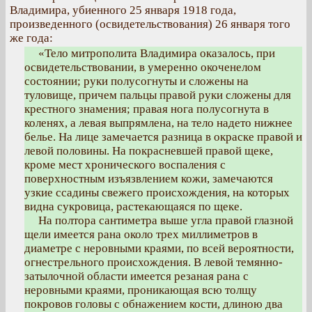
Владимира, убиенного 25 января 1918 года,
произведенного (освидетельствования) 26 января того
же года:
«Тело митрополита Владимира оказалось, при
освидетельствовании, в умеренно окоченелом
состоянии; руки полусогнуты и сложены на
туловище, причем пальцы правой руки сложены для
крестного знамения; правая нога полусогнута в
коленях, а левая выпрямлена, на тело надето нижнее
белье. На лице замечается разница в окраске правой и
левой половины. На покрасневшей правой щеке,
кроме мест хронического воспаления с
поверхностным изъязвлением кожи, замечаются
узкие ссадины свежего происхождения, на которых
видна сукровица, растекающаяся по щеке.
На полтора сантиметра выше угла правой глазной
щели имеется рана около трех миллиметров в
диаметре с неровными краями, по всей вероятности,
огнестрельного происхождения. В левой темянно-
затылочной области имеется резаная рана с
неровными краями, проникающая всю толщу
покровов головы с обнажением кости, длиною два