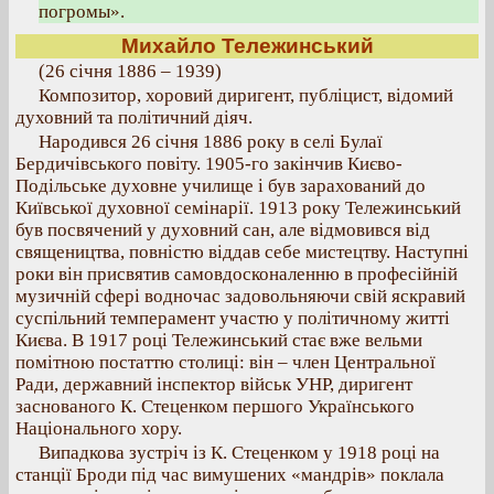
погромы».
Михайло Тележинський
(26 січня 1886 – 1939)
Композитор, хоровий диригент, публіцист, відомий
духовний та політичний діяч.
Народився 26 січня 1886 року в селі Булаї
Бердичівського повіту. 1905-го закінчив Києво-
Подільське духовне училище і був зарахований до
Київської духовної семінарії. 1913 року Тележинський
був посвячений у духовний сан, але відмовився від
священицтва, повністю віддав себе мистецтву. Наступні
роки він присвятив самовдосконаленню в професійній
музичній сфері водночас задовольняючи свій яскравий
суспільний темперамент участю у політичному житті
Києва. В 1917 році Тележинський стає вже вельми
помітною постаттю столиці: він – член Центральної
Ради, державний інспектор військ УНР, диригент
заснованого К. Стеценком першого Українського
Національного хору.
Випадкова зустріч із К. Стеценком у 1918 році на
станції Броди під час вимушених «мандрів» поклала