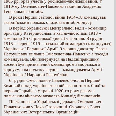
1905 рр. брав участь у російсько-японській війні. У
1910-му Омелянович-Павленко закінчив Академію
Генерального штабу.
В роки Першої світової війни 1914–18 командував
гвардійським полком, очолював штаб корпусу.
В період Української Центральної Ради – командир
бригади у Катеринославі, в квітні-листопаді 1918 –
командир 3-ї Стрілецької дивізії у Полтаві. В грудні
1918 – червні 1919 – начальний командант (командувач)
Української Галицької Армії. 9 червня диктатор Євген
Петрушевич звільнив Омеляновича-Павленка з посади
командувача. Він повернувся на Наддніпрянщину,
восени був призначений командиром Запорізького
корпусу, а на початку грудня – командувачем Армії
Української Народної Республіки.
6 грудня Омелянович-Павленко очолив Перший
Зимовий похід українського війська по тилах білої та
червоної армій, а у травні 1920-го року разом з
польським військом визволяв Київ від більшовиків.
Після поразки Української держави Омелянович-
Павленко жив у Чехо-Словаччині. Очолював Союз
Українських Ветеранських Організацій.