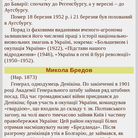
до Баварії: спочатку до Регенсбургу, а у вересні – до
Аугсбургу.
Помер 18 березня 1952 р. і 21 березня був похований
в Аугсбургу.
Поряд із фаховими виданнями вченого-агронома
залишилися його численні праці з історії національно-
визвольних змагань в Україні, зокрема: «Большевизм і
окупація України» (1922), «Підстави нашого
відродження» (1946), «Україна в огні й бурі революції»
(1950–1952).
Микола Бредов
(Нар. 1873)
Генерал, однодумець Денікіна. По закінченні в 1901
році Академії Генерального штабу займав ряд штабних
посад. Під час громадянської війни приєднався до
Денікіна; брав участь в окупації України, командував
«гвардією», що входила до складу т. зв. Полтавського
загону, на чолі якого тимчасово зайняв Київ і частину
правобережжя України: Цей район окупації білих
отримав насмішкувату назву «Бредланда». Після
разгрому денікінців утік в Болгарію, де займався, як