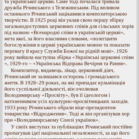
та української церкви. Саме тоді почалася тривала
дружба Річинського з Тележинським. Під впливом
останнього Річинський зацікавився композиторською
творчістю. В 1925 році він уклав свою першу збірку
загальнодоступних церковних співів для сільських хорів
під назвою «Всенародні співи в українській церкві»,
мета якої, за його власними словами, «полегшити
богослужіння в церкві українською мовою та показати
перевагу й красу Служби Божої на рідній мові». 1926
року вийшла наступна збірка «Українські церковні співи
», 1929-го – «Українська Відправа Вечірня та Рання».
Композитор, видавець, лікар, церковний діяч,
Річинський не залишався осторонь і громадського
життя. В 1928–29 роках, на які припадає кульмінація
його суспільної діяльності, він очолював
Володимирську «Просвіту», був її ідеологом і
натхненником усіх культурно-просвітницьких заходів.
1933 року Річинського обрали віце-президентом
товариства «Відродження». Тоді ж він організував хор
при «Володимирському Союзі українок».
У своїх виступах та публікаціях Річинський постійно
пропагував ідеї національної незалежності, за що його