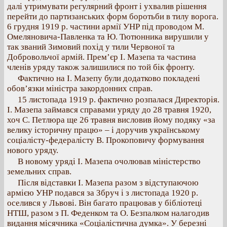
далі утримувати регулярний фронт і ухвалив рішення
перейти до партизанських форм боротьби в тилу ворога.
6 грудня 1919 р. частини армії УНР під проводом М.
Омеляновича-Павленка та Ю. Тютюнника вирушили у
так званий Зимовий похід у тили Червоної та
Добровольчої армій. Прем’єр І. Мазепа та частина
членів уряду також залишилися по той бік фронту.
Фактично на І. Мазепу були додатково покладені
обов’язки міністра закордонних справ.
15 листопада 1919 р. фактично розпалася Директорія.
І. Мазепа займався справами уряду до 28 травня 1920,
хоч С. Петлюра ще 26 травня висловив йому подяку «за
велику історичну працю» – і доручив українському
соціалісту-федералісту В. Прокоповичу формування
нового уряду.
В новому уряді І. Мазепа очолював міністерство
земельних справ.
Після відставки І. Мазепа разом з відступаючою
армією УНР подався за Збруч і з листопада 1920 р.
оселився у Львові. Він багато працював у бібліотеці
НТШ, разом з П. Феденком та О. Безпалком налагодив
видання місячника «Соціалістична думка». У березні