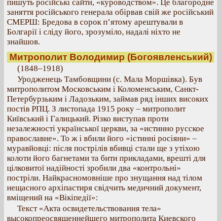
пишуть російські сайти, «куроводством». Це благородне
заняття російського генерала обірвав свій же російський
СМЕРШ: Бредова в сорок п’ятому арештували в
Болгарії і сліду його, зрозуміло, надалі ніхто не
знайшов.
Митрополит Володимир (Богоявленський)
(1848–1918)
Уродженець Тамбовщини (с. Мала Моршівка). Був
митрополитом Московським і Коломенським, Санкт-
Петербурзьким і Ладозьким, займав ряд інших високих
постів РПЦ. З листопада 1915 року – митрополит
Київський і Галицький. Різко виступав проти
незалежності української церкви, за «истинно русское
православне». То ж і вбили його «істинні росіяни» –
муравйовці: після пострілів вбивці стали ще з утіхою
колоти його багнетами та бити прикладами, врешті для
цілковитої надійності зробили два «контрольні»
постріли. Найкрасномовніше про знущання над тілом
нещасного архіпастиря свідчить медичний документ,
вміщений на «Вікіпедії»:
Текст «Акта освидетельствования тела»
высокопреосвященнейшего митрополита Киевского