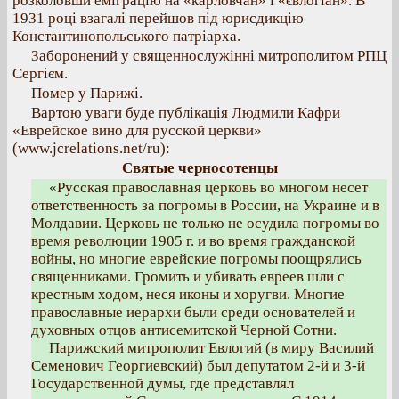
розколовши еміграцію на «карловчан» і «євлогіан». В
1931 році взагалі перейшов під юрисдикцію
Константинопольського патріарха.
Заборонений у священнослужінні митрополитом РПЦ
Сергієм.
Помер у Парижі.
Вартою уваги буде публікація Людмили Кафри
«Еврейское вино для русской церкви»
(www.jcrelations.net/ru):
Святые черносотенцы
«Русская православная церковь во многом несет
ответственность за погромы в России, на Украине и в
Молдавии. Церковь не только не осудила погромы во
время революции 1905 г. и во время гражданской
войны, но многие еврейские погромы поощрялись
священниками. Громить и убивать евреев шли с
крестным ходом, неся иконы и хоругви. Многие
православные иерархи были среди основателей и
духовных отцов антисемитской Черной Сотни.
Парижский митрополит Евлогий (в миру Василий
Семенович Георгиевский) был депутатом 2-й и 3-й
Государственной думы, где представлял