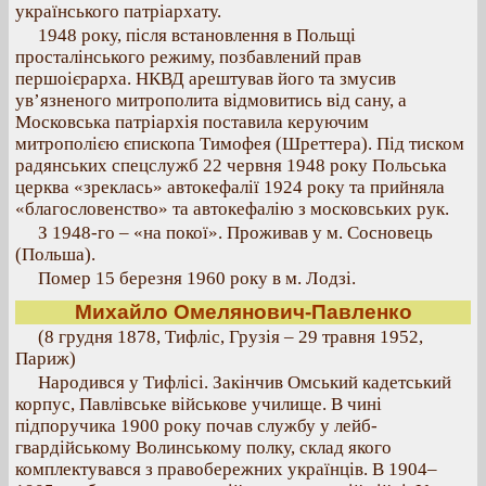
українського патріархату.
1948 року, після встановлення в Польщі
просталінського режиму, позбавлений прав
першоієрарха. НКВД арештував його та змусив
ув’язненого митрополита відмовитись від сану, а
Московська патріархія поставила керуючим
митрополією єпископа Тимофея (Шреттера). Під тиском
радянських спецслужб 22 червня 1948 року Польська
церква «зреклась» автокефалії 1924 року та прийняла
«благословенство» та автокефалію з московських рук.
З 1948-го – «на покої». Проживав у м. Сосновець
(Польша).
Помер 15 березня 1960 року в м. Лодзі.
Михайло Омелянович-Павленко
(8 грудня 1878, Тифліс, Грузія – 29 травня 1952,
Париж)
Народився у Тифлісі. Закінчив Омський кадетський
корпус, Павлівське військове училище. В чині
підпоручика 1900 року почав службу у лейб-
гвардійському Волинському полку, склад якого
комплектувався з правобережних українців. В 1904–