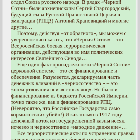
отдел Союза русского народа. В рядах «Черной
Сотни» были архиепископы Сергий Старгородский,
будущий глава Русской Православной Церкви в
эмиграции (РПЦЗ) Антоний Храповицкий и многие
другие…
Поэтому, действуя «от обратного», мы можем с
уверенностью сказать, что «Черная Сотня» – это
Всероссийская боевая террористическая
организация, действующая во имя политических
интересов Святейшего Синода…
Еще один факт принадлежности «Черной Сотни»
церковной системе – это ее финансирование и
обеспечение. Разумеется, декларируемая часть
денежных вливаний в «черносотенство » – это
«пожертвования неизвестных лиц». Но было и
финансирование из бюджета Российской Империи,
точно такое же, как и финансирование РПЦ.
(Невероятно, что Российское Государство само
кормило своих убийц!) И как только в 1917 году
денежный поток из государственной казны иссяк,
исчезло и черносотенное «народное движение»…
Все террористические акты по устранению правых
лидеров осуществлялись боевой группой левых