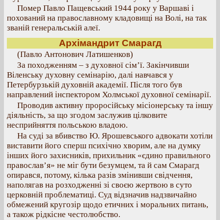
Помер Павло Пащевський 1944 року у Варшаві і
похований на православному кладовищі на Волі, на так
званій генеральській алеї.
Архімандрит Смарагд
(Павло Антонович Латишенков)
За походженням – з духовної сім’ї. Закінчивши
Віленську духовну семінарію, далі навчався у
Петербурзькій духовній академії. Після того був
направлений інспектором Холмської духовної семінарії.
Проводив активну проросійську місіонерську та іншу
діяльність, за що згодом заслужив цілковите
несприйняття польською владою.
На суді за вбивство Ю. Ярошевського адвокати хотіли
виставити його сперш психічно хворим, але на думку
інших його захисників, прихильник «єдино правильного
православ’я» не міг бути безумцем, та й сам Смарагд
опирався, потому, кілька разів змінивши свідчення,
наполягав на розходженні зі своєю жертвою в суто
церковній проблематиці. Суд відзначив надзвичайно
обмежений кругозір щодо етичних і моральних питань,
а також рідкісне честолюбство.