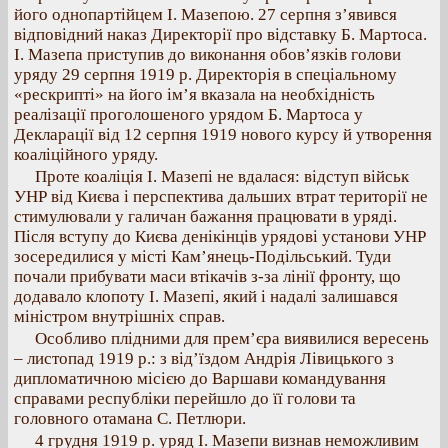
його однопартійцем І. Мазепою. 27 серпня з’явився
відповідний наказ Директорії про відставку Б. Мартоса.
І. Мазепа приступив до виконання обов’язків голови
уряду 29 серпня 1919 р. Директорія в спеціальному
«рескрипті» на його ім’я вказала на необхідність
реалізації проголошеного урядом Б. Мартоса у
Декларації від 12 серпня 1919 нового курсу й утворення
коаліційного уряду.
Проте коаліція І. Мазепі не вдалася: відступ військ
УНР від Києва і перспектива дальших втрат території не
стимулювали у галичан бажання працювати в уряді.
Після вступу до Києва денікінців урядові установи УНР
зосередилися у місті Кам’янець-Подільський. Туди
почали прибувати маси втікачів з-за лінії фронту, що
додавало клопоту І. Мазепі, який і надалі залишався
міністром внутрішніх справ.
Особливо плідними для прем’єра виявилися вересень
– листопад 1919 р.: з від’їздом Андрія Лівицького з
дипломатичною місією до Варшави командування
справами республіки перейшло до її голови та
головного отамана С. Петлюри.
4 грудня 1919 р. уряд І. Мазепи визнав неможливим