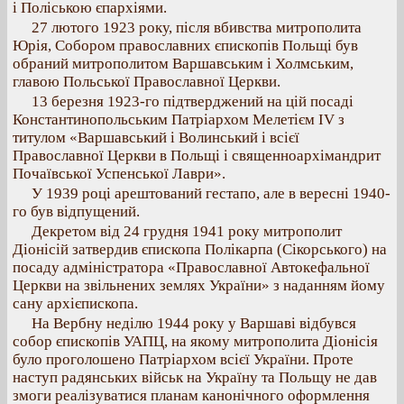
і Поліською єпархіями.
27 лютого 1923 року, після вбивства митрополита
Юрія, Собором православних єпископів Польщі був
обраний митрополитом Варшавським і Холмським,
главою Польської Православної Церкви.
13 березня 1923-го підтверджений на цій посаді
Константинопольським Патріархом Мелетієм IV з
титулом «Варшавський і Волинський і всієї
Православної Церкви в Польщі і священноархімандрит
Почаївської Успенської Лаври».
У 1939 році арештований гестапо, але в вересні 1940-
го був відпущений.
Декретом від 24 грудня 1941 року митрополит
Діонісій затвердив єпископа Полікарпа (Сікорського) на
посаду адміністратора «Православної Автокефальної
Церкви на звільнених землях України» з наданням йому
сану архієпископа.
На Вербну неділю 1944 року у Варшаві відбувся
собор єпископів УАПЦ, на якому митрополита Діонісія
було проголошено Патріархом всієї України. Проте
наступ радянських військ на Україну та Польщу не дав
змоги реалізуватися планам канонічного оформлення