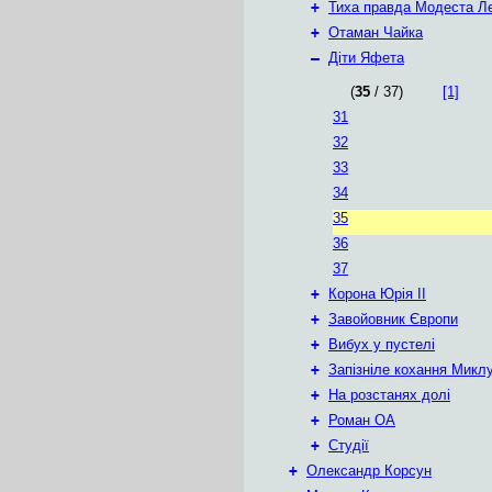
+
Тиха правда Модеста Л
+
Отаман Чайка
–
Діти Яфета
(
35
/ 37)
[1]
31
32
33
34
35
36
37
+
Корона Юрія II
+
Завойовник Європи
+
Вибух у пустелі
+
Запізніле кохання Микл
+
На розстанях долі
+
Роман ОА
+
Студії
+
Олександр Корсун