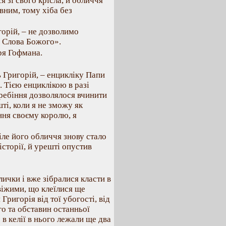
 зі свого крісла, й обличчя
вним, тому хіба без
горій, – не дозволимо
з Слова Божого».
ря Гофмана.
ь Григорій, – енцикліку Папи
. Тією енциклікою в разі
ребіння дозволялося вчинити
ті, коли я не зможу як
ння своєму королю, я
ле його обличчя знову стало
сторії, й урешті опустив
ички і вже зібралися класти в
віжими, що клеїлися ще
Григорія від тої убогості, від
го та обставин останньої
 в келії в нього лежали ще два