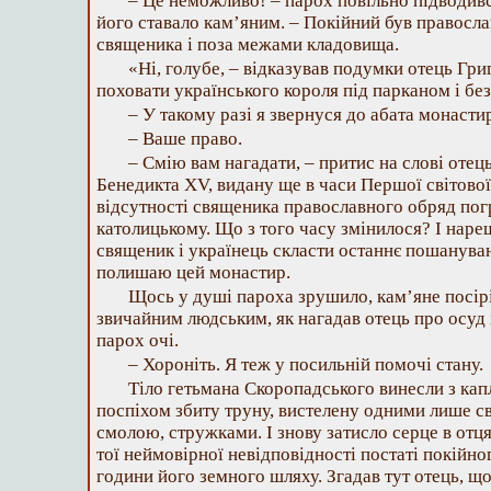
– Це неможливо! – парох повільно підводився
його ставало кам’яним. – Покійний був правосла
священика і поза межами кладовища.
«Ні, голубе, – відказував подумки отець Гри
поховати українського короля під парканом і бе
– У такому разі я звернуся до абата монасти
– Ваше право.
– Смію вам нагадати, – притис на слові отец
Бенедикта XV, видану ще в часи Першої світової
відсутності священика православного обряд пог
католицькому. Що з того часу змінилося? І нареш
священик і українець скласти останнє пошанува
полишаю цей монастир.
Щось у душі пароха зрушило, кам’яне посірі
звичайним людським, як нагадав отець про осуд і
парох очі.
– Хороніть. Я теж у посильній помочі стану.
Тіло гетьмана Скоропадського винесли з капл
поспіхом збиту труну, вистелену одними лише с
смолою, стружками. І знову затисло серце в отця 
тої неймовірної невідповідності постаті покійно
години його земного шляху. Згадав тут отець, що