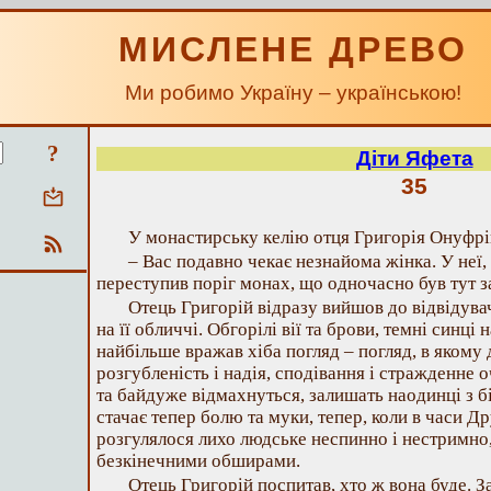
МИСЛЕНЕ ДРЕВО
Ми робимо Україну – українською!
?
Діти Яфета
35
У монастирську келію отця Григорія Онуфрів
– Вас подавно чекає незнайома жінка. У неї, 
переступив поріг монах, що одночасно був тут з
Отець Григорій відразу вийшов до відвідувач
на її обличчі. Обгорілі вії та брови, темні синці
найбільше вражав хіба погляд – погляд, в яком
розгубленість і надія, сподівання і стражденне 
та байдуже відмахнуться, залишать наодинці з бі
стачає тепер болю та муки, тепер, коли в часи Др
розгулялося лихо людське неспинно і нестримно
безкінечними обширами.
Отець Григорій поспитав, хто ж вона буде. 