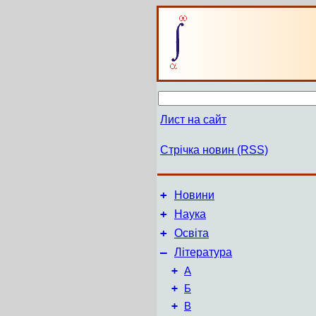
Лист на сайт
Стрічка новин (RSS)
+
Новини
+
Наука
+
Освіта
–
Література
+
А
+
Б
+
В