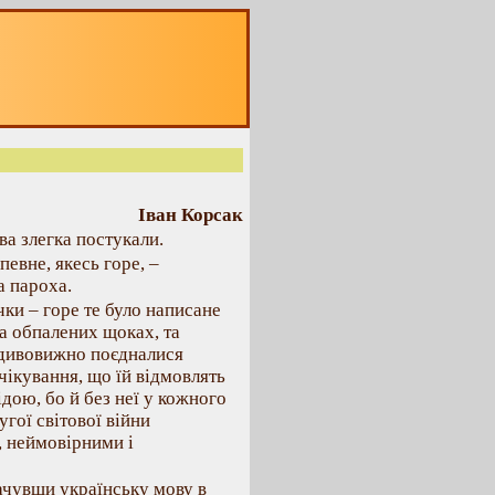
Іван Корсак
а злегка постукали.
певне, якесь горе, –
а пароха.
ки – горе те було написане
 на обпалених щоках, та
у дивовижно поєдналися
очікування, що їй відмовлять
дою, бо й без неї у кожного
угої світової війни
, неймовірними і
Зачувши українську мову в