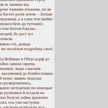
я та закипає від
 реве хижими літаками, після
 багато разів земля. – Батько
 кладовищі, а я сама теж щойно
кнулася було до тутешніх
Христом-Богом благаю…
горій, бо досі тут
ховали.
нкою очі, донька
 же поспіхом подробиці своєї
-під Веймара в Оберсдорф до
кійно завила сирена,
ників; люди з вагонів
 вказівників до бомбосховищ
 б вони; лавина людська
раз розвертаючись,
ецькою методичністю німецьке
 що рушилися й осідали на
пно болісні зойки зранених
кзал, ось уже наступна
а, але вони встигають все-