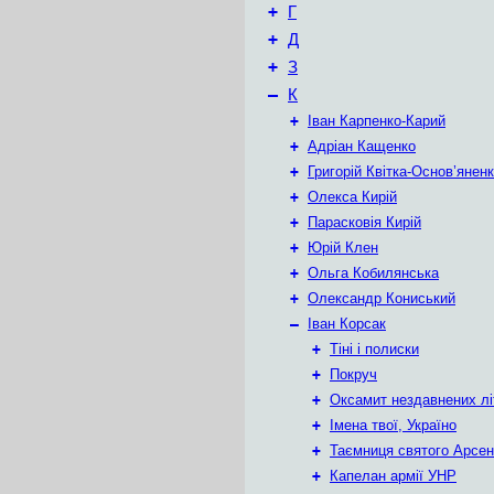
+
Г
+
Д
+
З
–
К
+
Іван Карпенко-Карий
+
Адріан Кащенко
+
Григорій Квітка-Основ’янен
+
Олекса Кирій
+
Парасковія Кирій
+
Юрій Клен
+
Ольга Кобилянська
+
Олександр Кониський
–
Іван Корсак
+
Тіні і полиски
+
Покруч
+
Оксамит нездавнених лі
+
Імена твої, Україно
+
Таємниця святого Арсен
+
Капелан армії УНР