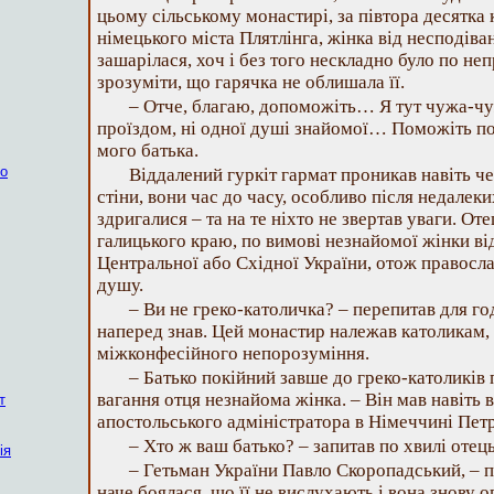
цьому сільському монастирі, за півтора десятка 
німецького міста Плятлінга, жінка від несподіва
зашарілася, хоч і без того нескладно було по н
зрозуміти, що гарячка не облишала її.
– Отче, благаю, допоможіть… Я тут чужа-ч
проїздом, ні одної душі знайомої… Поможіть п
мого батька.
ко
Віддалений гуркіт гармат проникав навіть че
стіни, вони час до часу, особливо після недалек
здригалися – та на те ніхто не звертав уваги. От
галицького краю, по вимові незнайомої жінки від
Центральної або Східної України, отож православ
душу.
– Ви не греко-католичка? – перепитав для го
наперед знав. Цей монастир належав католикам,
міжконфесійного непорозуміння.
– Батько покійний завше до греко-католиків 
вагання отця незнайома жінка. – Він мав навіть 
т
апостольського адміністратора в Німеччині Пе
– Хто ж ваш батько? – запитав по хвилі отец
ія
– Гетьман України Павло Скоропадський, – п
наче боялася, що її не вислухають і вона знову