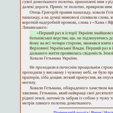
сувої домотканого полотна, прихоплені ним з рі
далекі дороги. Приніс те полотно, прикрили ним
Отець Григорій правив панахиду, ховали Гет
панахиду, а на думці мимоволі спливали слова, як
короткій надгробній промові, слова з «Хама і Я
Липинського:
«Перший раз в історії України знайшовс
батьківської верстви, що, не підлизуючись д
йому на всі чотири сторони, зважився взяти 
Верховної Української Влади. Перший раз в іс
дальшого життя проявилась свідомість Земл
Ховали Гетьмана України.
Не проходили в почеснім прощальнім строю 
проходили у високому і чужому небі, не було п
прапорів, хіба дощик легкий припустив, як опус
могилу.
Ховали Гетьмана, обікраденого хамством нав
хвилини, Гетьмана, який найкращі свої десятиліт
рідної землі, натомість забрав із собою у чужу 
метрів лляного полотна домотканого.
Попередній розділ
|
Вище
|
Наст