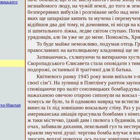
евицького
незнайомого люду, на чужій землі, до того ж земл
безперервних вибухів і розгніване небо над нею
яких ще шпаркіше кипить та мучена і перемучена
відійшов два дні тому, ні домовини, ні місця на
зі шпитального ліжка, ледве світом ступаю. Пот
урядовців, але їм уже не до мене. Поможіть, 
То буде майже неможливо, подумав отець Гри
православних на католицькому кладовищі ще не 
Затинаючись, схлипуючи та витираючи хусти
Скоропадського Єлисавета стала оповідати з тим
подорожі, останньої й трагічної для її батька.
Квітневого ранку 1945 року вони виїхали з
своєї сім’ї. На зупинці в Плятлінгу раптом заупо
сповіщаючи про наліт союзницьких бомбардуваль
нажаханою овечою отарою сипонули на вокзал –
чомусь не було, та й однаково навряд чи встигли
ухо-Маклая
винесла їх під зовнішню вокзальну стіну. Раз у 
американська авіація прасувала бомбами з нім
ж таки містечко, їдкий дим і пилюга з будинків,
очах, забивали дихання, пекельний гул та нестер
краяли змучені душі: чергова бомба влучає в во
зносить верхні поверхи, ось падає зовнішня стін