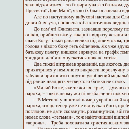
таки відхопитися – то їх вирятувала з батьком, д
Пресвятої Діви Марії, якою їх благословляли в д
Але по наступному вибухові настала для Єли
довга й тягуча, сповнена хіба хаотичних видінь і
До пам’яті Єлисавета, зазнавши перелому пе
опіків, прийшла вже у лікарні і відразу ж запита
слава Богу, тільки рана велика під лівим оком, т
голова з лівого боку геть обпечена. Як уже здуж
батькову палату, нишком зиркнула на графік тем
тридцяти дев’яти опускатися ніяк не хотіла.
Два тижні витримав зранений, ще якогось д
прихитрився у немічного викрасти нерозлучну в
забувши прихопити попутно улюблений медальй
під ранок двадцять четвертого батька не стало.
«Милий Боже, яке те життя гірке, – думав от
пароха, – і які в цьому житті незбагненні шлях
– В Меттені у шпиталі помер український ко
пароха, отець тепер уже не відпускав його, що б
поглядові не дати сковзнути, розминутися, збігти
немає слова «гетьман», тож найточніший відпов
«король». – Треба поховати за християнським зв