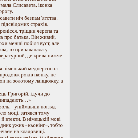
умала Єлисавета, іконка
орогу.
савети ніч безпам’ятства,
 підсвідомих страхів.
ренісся, тріщин черепа та
ла про батька. Він живий,
рохи менші побіля вуст, але
ала, то причалапала у
пературний, де крива нижче
ня німецький медперсонал
продовж років іконку, не
он на золотому ланцюжку, а
ець Григорій, ідучи до
и випадають…»
роль,– упіймавши погляд
уло моці, затявся тому
 й втекти. В німецькій мові
ідник ужив «кьонінг», тобто
ичаєм на кладовищі.