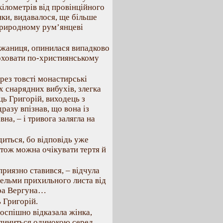
кілометрів від провінційного
нки, видавалося, ще більше
еприродному рум’янцеві
ужаниця, опинилася випадково
оховати по-християнському
рез товсті монастирські
их снарядних вибухів, злегка
ець Григорій, виходець з
разу впізнав, що вона із
на, – і тривога залягла на
диться, бо відповідь уже
 тож можна очікувати тертя й
приязно ставився, – відчула
вельми прихильного листа від
тра Вергуна…
ь Григорій.
оспішно відказала жінка,
 опиниться одинокою серед