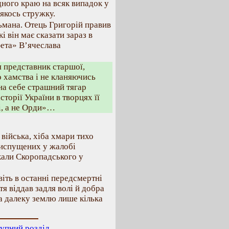
дного краю на всяк випадок у
 якось стружку.
ьмана. Отець Григорій правив
і він має сказати зараз в
фета» В’ячеслава
я представник старшої,
о хамства і не кланяючись
на себе страшний тягар
торії України в творцях її
і, а не Орди»…
війська, хіба хмари тихо
риспущених у жалобі
кали Скоропадського у
іть в останні передсмертні
тя віддав задля волі й добра
та далеку землю лише кілька
упний розділ