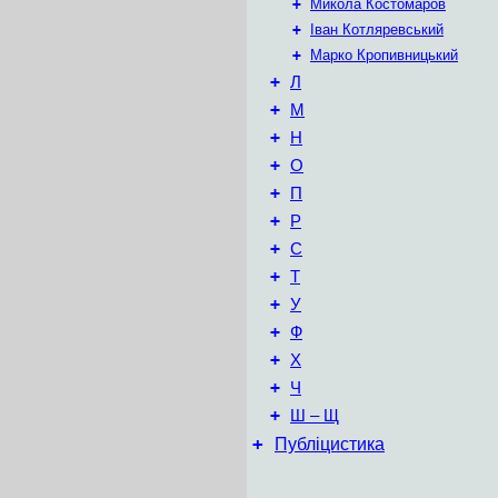
+
Микола Костомаров
+
Іван Котляревський
+
Марко Кропивницький
+
Л
+
М
+
Н
+
О
+
П
+
Р
+
С
+
Т
+
У
+
Ф
+
Х
+
Ч
+
Ш – Щ
+
Публіцистика