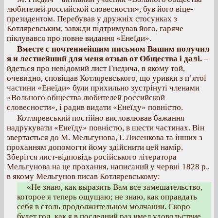
любителей российской словесности», був його віце-
президентом. Перебував у дружніх стосунках з
Котляревським, завжди підтримував його, гаряче
піклувався про повне видання «Енеїди».
Вместе с почтеннейшим письмом Вашим получил
я и лестнейший для меня отзыв от Общества і далі.
–
йдеться про невідомий лист Гнєдича, в якому той,
очевидно, сповіщав Котляревського, що уривки з п’ятої
частини «Енеїди» були прихильно зустрінуті членами
«Вольного общества любителей российской
словесности», і радив видати «Енеїду» повністю.
Котляревський постійно висловлював бажання
надрукувати «Енеїду» повністю, в шести частинах. Він
звертається до М. Мельгунова, І. Лисенкова та інших з
проханням допомогти йому здійснити цей намір.
Зберігся лист-відповідь російського літератора
Мельгунова на це прохання, написаний у червні 1828 р.,
в якому Мельгунов писав Котляревському:
«Не знаю, как выразить Вам все замешательство,
которое я теперь ощущаю; не знаю, как оправдать
себя в столь продолжительном молчании. Скоро
будет год, как я в последний раз имел удовольствие