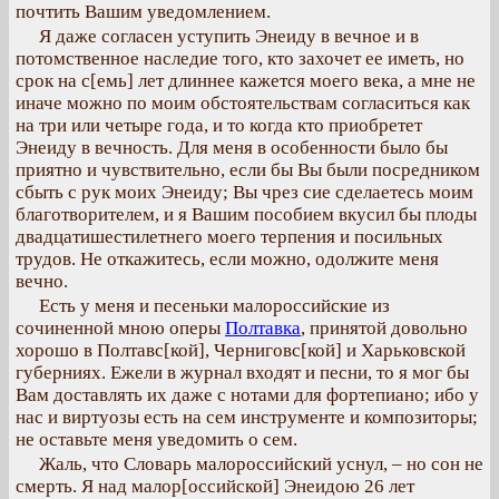
почтить Вашим уведомлением.
Я даже согласен уступить Энеиду в вечное и в
потомственное наследие того, кто захочет ее иметь, но
срок на с[емь] лет длиннее кажется моего века, а мне не
иначе можно по моим обстоятельствам согласиться как
на три или четыре года, и то когда кто приобретет
Энеиду в вечность. Для меня в особенности было бы
приятно и чувствительно, если бы Вы были посредником
сбыть с рук моих Энеиду; Вы чрез сие сделаетесь моим
благотворителем, и я Вашим пособием вкусил бы плоды
двадцатишестилетнего моего терпения и посильных
трудов. Не откажитесь, если можно, одолжите меня
вечно.
Есть у меня и песеньки малороссийские из
сочиненной мною оперы
Полтавка
, принятой довольно
хорошо в Полтавс[кой], Черниговс[кой] и Харьковской
губерниях. Ежели в журнал входят и песни, то я мог бы
Вам доставлять их даже с нотами для фортепиано; ибо у
нас и виртуозы есть на сем инструменте и композиторы;
не оставьте меня уведомить о сем.
Жаль, что Словарь малороссийский уснул, – но сон не
смерть. Я над малор[оссийской] Энеидою 26 лет