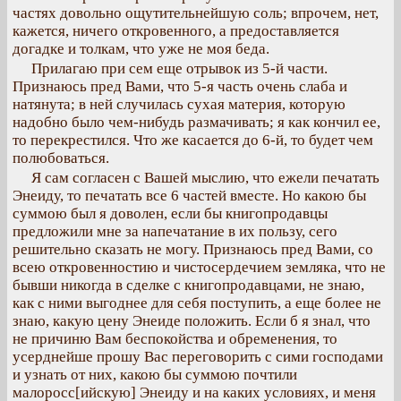
частях довольно ощутительнейшую соль; впрочем, нет,
кажется, ничего откровенного, а предоставляется
догадке и толкам, что уже не моя беда.
Прилагаю при сем еще отрывок из 5-й части.
Признаюсь пред Вами, что 5-я часть очень слаба и
натянута; в ней случилась сухая материя, которую
надобно было чем-нибудь размачивать; я как кончил ее,
то перекрестился. Что же касается до 6-й, то будет чем
полюбоваться.
Я сам согласен с Вашей мыслию, что ежели печатать
Энеиду, то печатать все 6 частей вместе. Но какою бы
суммою был я доволен, если бы книгопродавцы
предложили мне за напечатание в их пользу, сего
решительно сказать не могу. Признаюсь пред Вами, со
всею откровенностию и чистосердечием земляка, что не
бывши никогда в сделке с книгопродавцами, не знаю,
как с ними выгоднее для себя поступить, а еще более не
знаю, какую цену Энеиде положить. Если б я знал, что
не причиню Вам беспокойства и обременения, то
усерднейше прошу Вас переговорить с сими господами
и узнать от них, какою бы суммою почтили
малоросс[ийскую] Энеиду и на каких условиях, и меня