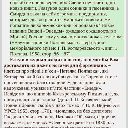
способ не очень верен, ибо Сленин печатает одни
новые книги, Глазунов одни сонники и песенники, а
Смирдин взял на себя огромные предприятия,
которые едва ли решится умножать новыми. Не
попытать ли харьковских книгопродавцев? Новое
издание Вашей «Энеиды» ожидают с жадностью в
М[алой] России, тому я имею многие доказательства»
(«Наукові записки Полтавського літературно-
меморіального музею I. П. Котляревського», вип. 1.
Полтава, 1958. стор. 86 – 87).
Ежели в журнал входят и песни, то я мог бы Вам
доставлять их даже с нотами для фортепиано
. –
йдеться про пісні з п’єси «Наталка Полтавка», які
Котляревський бажав опублікувати в «Соревнователе
просвещения и благотворения», де пізніше були
надруковані уривки з п’ятої частини «Енеїди».
Невідомо, що відповів Котляревському Гнєдич, але, як
припускають дослідники (див.: І. П. Котляревський,
Повне зібрання творів у двох томах, т. II, К, Вид-во АН
УРСР, 1953. стор. 170), «можливо, не без допомоги
Гнєдича з’явилася пісня Наталки «Ой, мати, серце не
вважає» в альманаху «Северные цветы» на 1830 р.»,