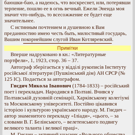
баюшки-баю, а надеюсь, что воскреснет, или, потерявши
терпение, пошлю ее в огнь вечный. Ежели Энеида моя
значит что-нибудь, то всесожжение ее будет еще
значительнее.
С истинным почтением и душевною к Вам
преданностию имею честь быть, милостивый государь,
Вашим покорнейшим слугой Иван Котляревский.
Примітки
Вперше надруковано в кн.: «Литературные
портфели», 1, 1923, стор. 36 – 37.
Автограф зберігається у відділі рукописів Інституту
російської літератури (Пушкінський дім) АН СРСР (№
125 ІС). Подається за автографом.
Гнєдич Микола Іванович
(1784-1833) – російський
поет і перекладач. Народився в Полтаві. Вчився у
Полтавській духовній семінарії, Харківському колегіумі
та Московському університеті. Постійно цікавився
історією і культурою українського народу. М. Гнєдич –
автор знаменитого перекладу «Іліади», «цього, – за
словами В. Г. Белінського, – велетенського подвигу
великого таланта і великої праці».
М. Гнєдич – активний учасник «Вольного общества