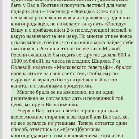
быть у Вас в Полтаве и получить лестный для меня
подарок Ваш – экземпляр «Энеиды». С тех пор я
несколько раз осведомлялся и справлялся у здешних
книгопродавцев, не пожелают ли купить «Энеиду»
Вашу и с прибавлением 2-х последующих] песней, и
какую назначают за нее цену. Но многие от нее вовсе
отказывались, говоря, что сия книга мало найдет себе
охотников в России и что не иначе как в М[алой]
России следовало бы издать ее; другие давали 800 и
1000 рубл[ей], из числа последних Ширяев. Г-н
Полевой, издатель «Московского телеграфа», брался
напечатать ее на свой счет с тем, чтобы ему по
выручке возвращен был употребленный на это
капитал и с законными процентами.
Многие брали ее на комиссию, но ни один
решительно не согласился дать и половинной той
цены, которую Вы назначили.
Уверяю Вас, что я с своей стороны прилагал
всевозможное старание к выгодной для Вас сделке,
но все осталось не утешным. Теперь остается один
способ, отнестись к с.-п[етер]бургским
книгопродавцам с сим предложением; хотя и сей