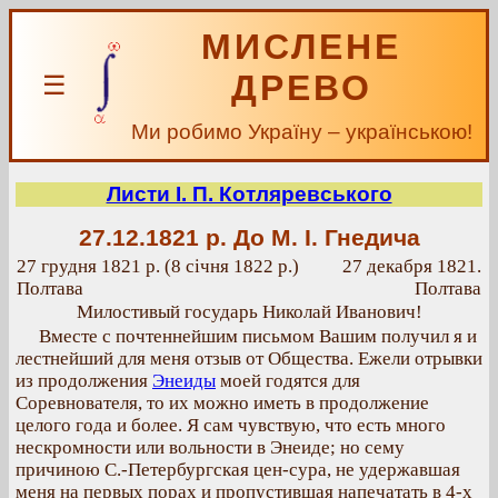
МИСЛЕНЕ
ДРЕВО
☰
Ми робимо Україну – українською!
Листи І. П. Котляревського
27.12.1821 р.
До М. I. Гнедича
27 грудня 1821 р. (8 січня 1822 р.)
27 декабря 1821.
Полтава
Полтава
Милостивый государь Николай Иванович!
Вместе с почтеннейшим письмом Вашим получил я и
лестнейший для меня отзыв от Общества. Ежели отрывки
из продолжения
Энеиды
моей годятся для
Соревнователя, то их можно иметь в продолжение
целого года и более. Я сам чувствую, что есть много
нескромности или вольности в Энеиде; но сему
причиною С.-Петербургская цен-сура, не удержавшая
меня на первых порах и пропустившая напечатать в 4-х