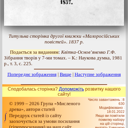
Титульна сторінка другої книжки «Малоросійських
повістей». 1837 р.
Подається за виданням
:
Квітка-Основ’яненко Г.Ф.
Зібрання творів у 7-ми томах. – К.: Наукова думка, 1981
р., т. 3, с. 225.
Попереднє зображення
|
Вище
|
Наступне зображення
Сподобалась сторінка?
Допоможіть
розвитку нашого
сайту!
Число завантажень : 8
© 1999 – 2026 Група «Мисленого
630
Модифіковано :
древа», автори статей
18.01.2022
Передрук статей із сайту
Якщо ви помітили
помилку набору
заохочується за умови посилання
на цiй сторiнцi,
(гіперпосилання) на наш сайт
видiлiть її мишкою