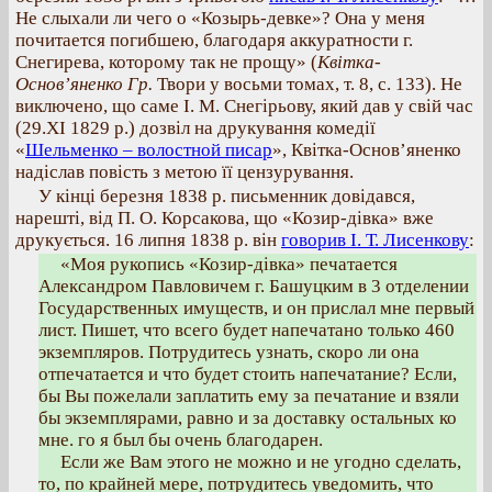
Не слыхали ли чего о «Козырь-девке»? Она у меня
почитается погибшею, благодаря аккуратности г.
Снегирева, которому так не прощу» (
Квітка-
Основ’яненко Гр.
Твори у восьми томах, т. 8, с. 133). Не
виключено, що саме I. M. Снегірьову, який дав у свій час
(29.XI 1829 р.) дозвіл на друкування комедії
«
Шельменко – волостной писар
», Квітка-Основ’яненко
надіслав повість з метою її цензурування.
У кінці березня 1838 р. письменник довідався,
нарешті, від П. О. Корсакова, що «Козир-дівка» вже
друкується. 16 липня 1838 р. він
говорив І. Т. Лисенкову
:
«Моя рукопись «Козир-дівка» печатается
Александром Павловичем г. Башуцким в 3 отделении
Государственных имуществ, и он прислал мне первый
лист. Пишет, что всего будет напечатано только 460
экземпляров. Потрудитесь узнать, скоро ли она
отпечатается и что будет стоить напечатание? Если,
бы Вы пожелали заплатить ему за печатание и взяли
бы экземплярами, равно и за доставку остальных ко
мне. го я был бы очень благодарен.
Если же Вам этого не можно и не угодно сделать,
то, по крайней мере, потрудитесь уведомить, что