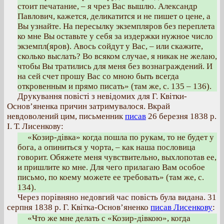
стоит печатание, – я чрез Вас вышлю. Александр
Павлович, кажется, деликатится и не пишет о цене, а
Вы узнайте. На пересылку экземпляров без переплета
ко мне Вы оставьте у себя за издержки нужное число
экземпл(яров). Авось сойдут у Вас, – или скажите,
сколько выслать? Во всяком случае, я никак не желаю,
чтобы Вы тратились для меня без вознаграждений. И
на сей счет прошу Вас со мною быть всегда
откровенным и прямо писать» (там же, с. 135 – 136).
Друкування повісті з невідомих для Г. Квітки-
Основ’яненка причин затримувалося. Вкрай
невдоволений цим, письменник
писав
26 березня 1838 р.
І. Т. Лисенкову:
«Козир-дівка» когда пошла по рукам, то не будет у
бога, а опиниться у чорта, – как наша пословица
говорит. Обяжете меня чувствительно, выхлопотав ее,
и пришлите ко мне. Для чего прилагаю Вам особое
письмо, по коему можете ее требовать» (там же, с.
134).
Через порівняно недовгий час повість була видана. 31
серпня 1838 р. Г. Квітка-Основ’яненко
писав Лисенкову
:
«Что же мне делать с «Козир-дівкою», когда