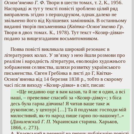
Основ’яненко Г. Ф.
Твори в шести томах, т. 2, К., 1956.
Насправді ж тут у тексті повісті зроблено цілий ряд
виправлень згідно з першодруком, однак далеко не
звільнено його від Кулішевих замінників. В останньому
виданні творів письменника (
Квітка-Основ’яненко Гр.
Твори в двох томах. К., 1978). Тут текст «Козир-дівки»
подано за вищезгаданим восьмитомником.
Поява повісті викликала широкий резонанс в
літературних колах. У зв’язку з нею йшли розмови про
реалізм і народність літератури, еволюцію художнього
зображення селянства, шляхи розвитку українського
письменства. Євген Гребінка в листі до Г, Квітки-
Основ’яненка від 14 березня 1838 р., тобто в скорому
часі після виходу «Козир-дівки» в світ, писав:
«Ще недавно оце я вам казав, та й не я один, а всі
наші, – превелике спасибі за «Козир-дівку»; з біса
десь була гарна дівчина! Я читав ваше таке ж
рукописне, у цензурі […] Та й подумав: господи мій
милостивий, як-то народ пише гарно по-нашому!..»
(
Данилевский Г. П.
Украинская старина. Харьков,
1866, с. 273).
А. Краєвський в рецензії на першу публікацію повісті