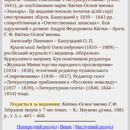
1841), де опубліковано нарис Квітки-Основ’яненка
«Знахарь». Це видання поклало початок цілій серії
ілюстрованих збірок. Башуцький у 1839 – 1843 рр.
співробітничав в «Отечественных записках». Був
одружений з дочкою Андрія Федоровича Квітки – брата
Г. Ф. Квітки-Основ’яненка.
Александр Павлович
– Башуцький О. П.
Краєвський Андрій Олександрович
(1810 – 1889) –
російський журналіст і видавець ліберально-
буржуазного напряму. Був помічником редактора
«Журнала Министерства народного просвещения»
(1834 – 1838), технічний редактор пушкінського
«Современника» (1836 – 1837). Редактор газет
«Литературные прибавления к «Русскому инвалиду»
(1837 – 1839), «Литературная газета» (1840, 1844 –
1854) тощо.
Подається за виданням
:
Квітка-Основ’яненко Г.Ф.
Зібрання творів у 7-ми томах. – К.: Наукова думка, 1981
р., т. 3, с. 465 – 468.
Попередній розділ
|
Вище
|
Наступний розділ