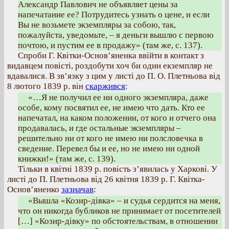
Александр Павлович не объявляет цены за
напечатание ее? Потрудитесь узнать о цене, и если
Вы не возьмете экземпляры за собою, так,
пожалуйста, уведомьте, – я деньги вышлю с первою
почтою, и пустим ее в продажу» (там же, с. 137).
Спроби Г. Квітки-Основ’яненка ввійти в контакт з
видавцем повісті, роздобути хоч би один екземпляр не
вдавалися. В зв’язку з цим у листі до П. О. Плетньова від
8 лютого 1839 р. він
скаржився
:
«…Я не получил ее ни одного экземпляра, даже
особе, кому посвятил ее, не имею что дать. Кто ее
напечатал, на каком положении, от кого и отчего она
продавалась, и где остальные экземпляры –
решительно ни от кого не имею ни полсловечка в
сведение. Перевел бы и ее, но не имею ни одной
книжки!» (там же, с. 139).
Тільки в квітні 1839 р. повість з’явилась у Харкові. У
листі до П. Плетньова від 26 квітня 1839 р. Г. Квітка-
Основ’яненко
зазначав
:
«Вышла «Козир-дівка» – и судья сердится на меня,
что он никогда бубликов не принимает от посетителей
[…] «Козир-дівку» по обстоятельствам, в отношении