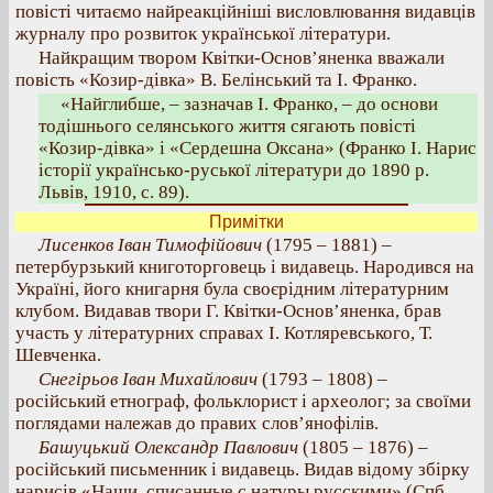
повісті читаємо найреакційніші висловлювання видавців
журналу про розвиток української літератури.
Найкращим твором Квітки-Основ’яненка вважали
повість «Козир-дівка» В. Белінський та І. Франко.
«Найглибше, – зазначав І. Франко, – до основи
тодішнього селянського життя сягають повісті
«Козир-дівка» і «Сердешна Оксана» (Франко І. Нарис
історії українсько-руської літератури до 1890 р.
Львів, 1910, с. 89).
Примітки
Лисенков Іван Тимофійович
(1795 – 1881) –
петербурзький книготорговець і видавець. Народився на
Україні, його книгарня була своєрідним літературним
клубом. Видавав твори Г. Квітки-Основ’яненка, брав
участь у літературних справах І. Котляревського, Т.
Шевченка.
Снегірьов Іван Михайлович
(1793 – 1808) –
російський етнограф, фольклорист і археолог; за своїми
поглядами належав до правих слов’янофілів.
Башуцький Олександр Павлович
(1805 – 1876) –
російський письменник і видавець. Видав відому збірку
нарисів «Наши, списанные с натуры русскими» (Спб.,