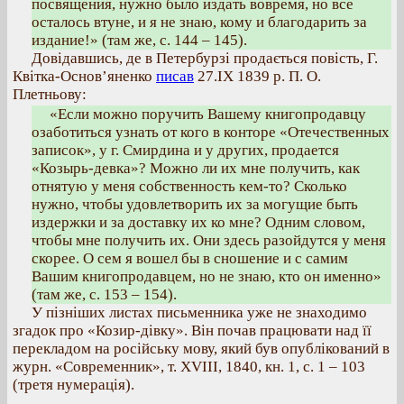
посвящения, нужно было издать вовремя, но все
осталось втуне, и я не знаю, кому и благодарить за
издание!» (там же, с. 144 – 145).
Довідавшись, де в Петербурзі продається повість, Г.
Квітка-Основ’яненко
писав
27.IX 1839 р. П. О.
Плетньову:
«Если можно поручить Вашему книгопродавцу
озаботиться узнать от кого в конторе «Отечественных
записок», у г. Смирдина и у других, продается
«Козырь-девка»? Можно ли их мне получить, как
отнятую у меня собственность кем-то? Сколько
нужно, чтобы удовлетворить их за могущие быть
издержки и за доставку их ко мне? Одним словом,
чтобы мне получить их. Они здесь разойдутся у меня
скорее. О сем я вошел бы в сношение и с самим
Вашим книгопродавцем, но не знаю, кто он именно»
(там же, с. 153 – 154).
У пізніших листах письменника уже не знаходимо
згадок про «Козир-дівку». Він почав працювати над її
перекладом на російську мову, який був опублікований в
журн. «Современник», т. XVIII, 1840, кн. 1, с. 1 – 103
(третя нумерація).