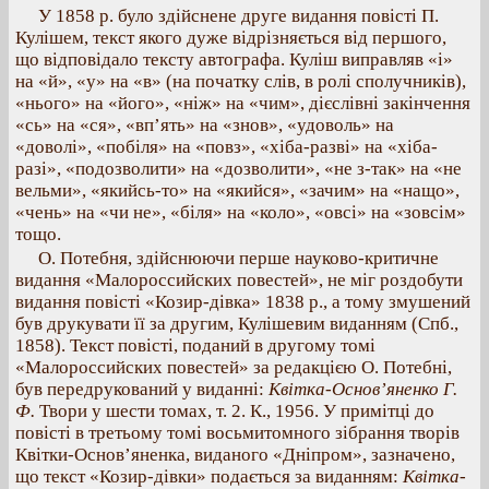
У 1858 р. було здійснене друге видання повісті П.
Кулішем, текст якого дуже відрізняється від першого,
що відповідало тексту автографа. Куліш виправляв «і»
на «й», «у» на «в» (на початку слів, в ролі сполучників),
«нього» на «його», «ніж» на «чим», дієслівні закінчення
«сь» на «ся», «вп’ять» на «знов», «удоволь» на
«доволі», «побіля» на «повз», «хіба-разві» на «хіба-
разі», «подозволити» на «дозволити», «не з-так» на «не
вельми», «якийсь-то» на «якийся», «зачим» на «нащо»,
«чень» на «чи не», «біля» на «коло», «овсі» на «зовсім»
тощо.
О. Потебня, здійснюючи перше науково-критичне
видання «Малороссийских повестей», не міг роздобути
видання повісті «Козир-дівка» 1838 р., а тому змушений
був друкувати її за другим, Кулішевим виданням (Спб.,
1858). Текст повісті, поданий в другому томі
«Малороссийских повестей» за редакцією О. Потебні,
був передрукований у виданні:
Квітка-Основ’яненко Г.
Ф.
Твори у шести томах, т. 2. К., 1956. У примітці до
повісті в третьому томі восьмитомного зібрання творів
Квітки-Основ’яненка, виданого «Дніпром», зазначено,
що текст «Козир-дівки» подається за виданням:
Квітка-