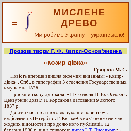
МИСЛЕНЕ
ДРЕВО
☰
Ми робимо Україну – українською!
Прозові твори Г. Ф. Квітки-Основ’яненка
«Козир-дівка»
Грицюта М. С.
Повість вперше вийшла окремим виданням: «Козир-
дівка», Спб., в типографии 3 отделения Государственных
имуществ, 1838.
Присвята твору датована: «11-го июля 1836. Основа».
Цензурний дозвіл П. Корсакова датований 9 лютого
1837 р.
Довгий час, після того як рукопис повісті був
надісланий в Петербург, Г. Квітка-Основ’яненко не мав
жодних відомостей про долю його публікації. 12
березня 1838 р. він з тривогою
писав І. Т. Лисенкову
: «…