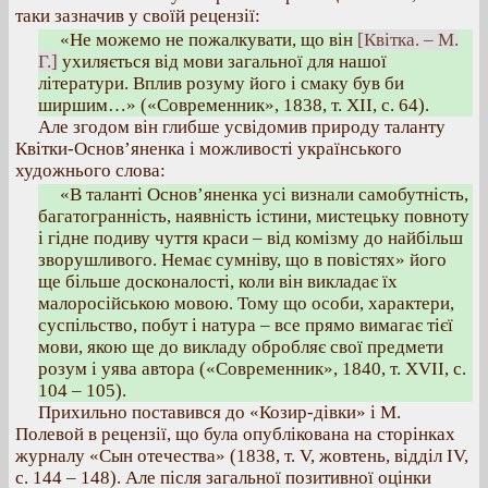
таки зазначив у своїй рецензії:
«Не можемо не пожалкувати, що він
[Квітка. – М.
Г.]
ухиляється від мови загальної для нашої
літератури. Вплив розуму його і смаку був би
ширшим…» («Современник», 1838, т. XII, с. 64).
Але згодом він глибше усвідомив природу таланту
Квітки-Основ’яненка і можливості українського
художнього слова:
«В таланті Основ’яненка усі визнали самобутність,
багатогранність, наявність істини, мистецьку повноту
і гідне подиву чуття краси – від комізму до найбільш
зворушливого. Немає сумніву, що в повістях» його
ще більше досконалості, коли він викладає їх
малоросійською мовою. Тому що особи, характери,
суспільство, побут і натура – все прямо вимагає тієї
мови, якою ще до викладу обробляє свої предмети
розум і уява автора («Современник», 1840, т. XVII, с.
104 – 105).
Прихильно поставився до «Козир-дівки» і М.
Полевой в рецензії, що була опублікована на сторінках
журналу «Сын отечества» (1838, т. V, жовтень, відділ IV,
с. 144 – 148). Але після загальної позитивної оцінки