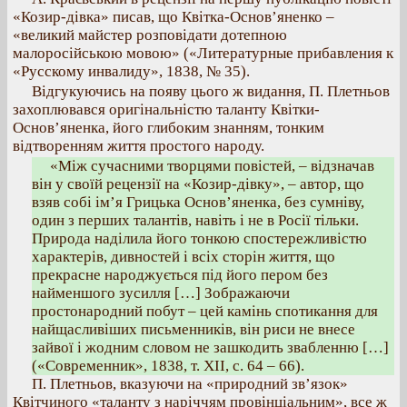
«Козир-дівка» писав, що Квітка-Основ’яненко –
«великий майстер розповідати дотепною
малоросійською мовою» («Литературные прибавления к
«Русскому инвалиду», 1838, № 35).
Відгукуючись на появу цього ж видання, П. Плетньов
захоплювався оригінальністю таланту Квітки-
Основ’яненка, його глибоким знанням, тонким
відтворенням життя простого народу.
«Між сучасними творцями повістей, – відзначав
він у своїй рецензії на «Козир-дівку», – автор, що
взяв собі ім’я Грицька Основ’яненка, без сумніву,
один з перших талантів, навіть і не в Росії тільки.
Природа наділила його тонкою спостережливістю
характерів, дивностей і всіх сторін життя, що
прекрасне народжується під його пером без
найменшого зусилля […] Зображаючи
простонародний побут – цей камінь спотикання для
найщасливіших письменників, він риси не внесе
зайвої і жодним словом не зашкодить звабленню […]
(«Современник», 1838, т. XII, с. 64 – 66).
П. Плетньов, вказуючи на «природний зв’язок»
Квітчиного «таланту з наріччям провінціальним», все ж