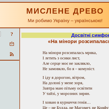
МИСЛЕНЕ ДРЕВО
Ми робимо Україну – українською!
?
Досвітні симфон
«На мінори розсипала
На мінори розсипалась мряка,
І летить з осики лист,
Але серце моє не заклякло,
Не замовкло, бо я – комуніст.
І іду я дорогою, вітром,
На долоні у мене зоря,
Завтра маю пітьму освітити
У тайзі, у морозних зирян.
І ховаю в курначчя генія…
Це – не Будда, не Магомет, не Конфу