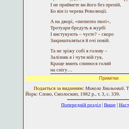
І не приймете ви його без преній,
Бо він із черева Революції.
А на дворі, «memento mori»,
Тротуари бредуть в журбі
І вистукують – чуєте? – скоро
Закришталяться й очі повій.
Та не зріжу собі я голову –
Залізняк я і чути мій гук,
Краще вмить спинюся голий
на снігу…
Примітки
Подається за виданням
:
Микола Хвильовий.
Т
Йорк: Слово, Смолоскип, 1982 р., т. 3, с. 339.
Попередній розділ
|
Вище
|
Наст