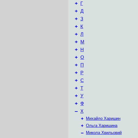
+
Г
+
Д
+
З
+
К
+
Л
+
М
+
Н
+
О
+
П
+
Р
+
С
+
Т
+
У
+
Ф
–
Х
+
Михайло Харишин
+
Ольга Харишина
–
Микола Хвильовий