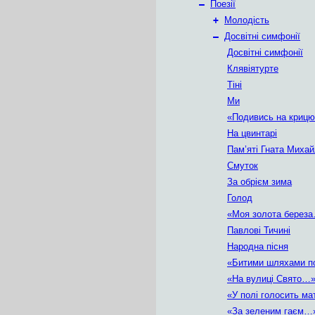
–
Поезії
+
Молодість
–
Досвітні симфонії
Досвітні симфонії
Клявіятурте
Тіні
Ми
«Подивись на криц
На цвинтарі
Пам’яті Гната Миха
Смуток
За обрієм зима
Голод
«Моя золота берез
Павлові Тичині
Народна пісня
«Битими шляхами 
«На вулиці Свято…
«У полі голосить м
«За зеленим гаєм…