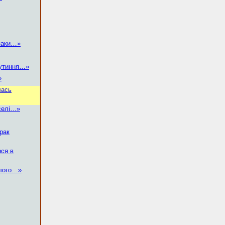
іпаки…»
вутиння…»
»
лась
селі…»
йрак
рся в
улого…»