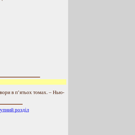
вори в п’ятьох томах. – Нью-
упний розділ