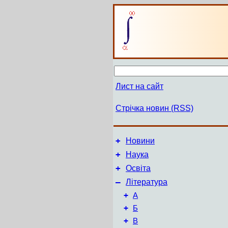
Лист на сайт
Стрічка новин (RSS)
+
Новини
+
Наука
+
Освіта
–
Література
+
А
+
Б
+
В