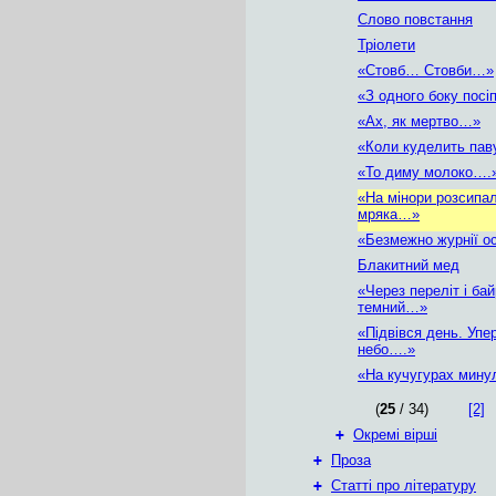
Слово повстання
Тріолети
«Стовб… Стовби…»
«З одного боку пос
«Ах, як мертво…»
«Коли куделить па
«То диму молоко….
«На мінори розсипа
мряка…»
«Безмежно журнії о
Блакитний мед
«Через переліт і ба
темний…»
«Підвівся день. Упе
небо….»
«На кучугурах мин
(
25
/ 34)
[2]
+
Окремі вірші
+
Проза
+
Статті про літературу