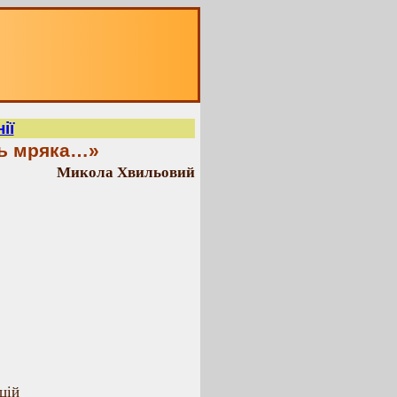
ії
сь мряка…»
Микола Хвильовий
цій