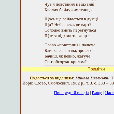
Чув я повстання в зідханні
Кволих байдужих телиць.
Щось ще гойдається в думці –
Що? Небезпека, не варт?
Солодко вмить перегнуться
Щастя підхопити вжарт.
Слово «повстання» палюче.
Блискавка грізна, зросло –
Бачиш, як певно, жагуче
Світ обгортає крилом?
Примітки
Подається за виданням
:
Микола Хвильовий.
Т
Йорк: Слово, Смолоскип, 1982 р., т. 3, с. 333 – 33
Попередній розділ
|
Вище
|
Наст