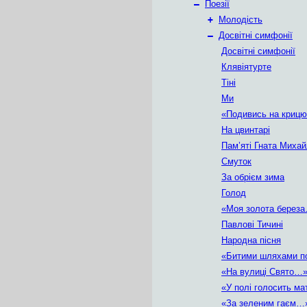
–
Поезії
+
Молодість
–
Досвітні симфонії
Досвітні симфонії
Клявіятурте
Тіні
Ми
«Подивись на криц
На цвинтарі
Пам’яті Гната Миха
Смуток
За обрієм зима
Голод
«Моя золота берез
Павлові Тичині
Народна пісня
«Битими шляхами 
«На вулиці Свято…
«У полі голосить м
«За зеленим гаєм…