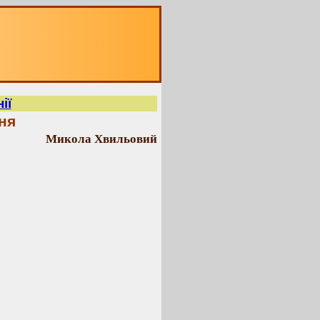
ії
ня
Микола Хвильовий