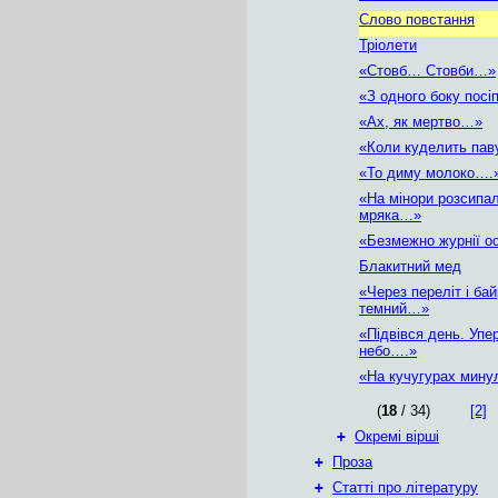
Слово повстання
Тріолети
«Стовб… Стовби…»
«З одного боку пос
«Ах, як мертво…»
«Коли куделить па
«То диму молоко….
«На мінори розсипа
мряка…»
«Безмежно журнії о
Блакитний мед
«Через переліт і ба
темний…»
«Підвівся день. Упе
небо….»
«На кучугурах мин
(
18
/ 34)
[2]
+
Окремі вірші
+
Проза
+
Статті про літературу