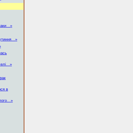
іпаки…»
вутиння…»
»
лась
селі…»
йрак
рся в
улого…»