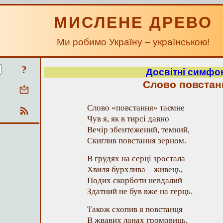
МИСЛЕНЕ ДРЕВО
Ми робимо Україну – українською!
?
Досвітні симфон
Слово повстан
Слово «повстання» таємне
Чув я, як в тирсі давно
Вечір збентежений, темний,
Скиглив повстання зерном.
В грудях на серці зростала
Хвиля бурхлива – живець,
Подих скорботи невдалий
Здатний не був вже на герць.
Також схопив я повстанця
В жвавих ланах громовиць,