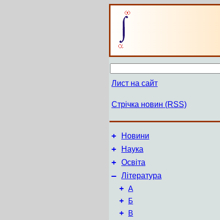
Лист на сайт
Стрічка новин (RSS)
+
Новини
+
Наука
+
Освіта
–
Література
+
А
+
Б
+
В