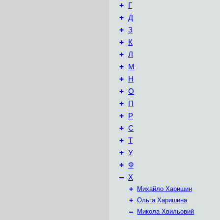
+
Г
+
Д
+
З
+
К
+
Л
+
М
+
Н
+
О
+
П
+
Р
+
С
+
Т
+
У
+
Ф
–
Х
+
Михайло Харишин
+
Ольга Харишина
–
Микола Хвильовий