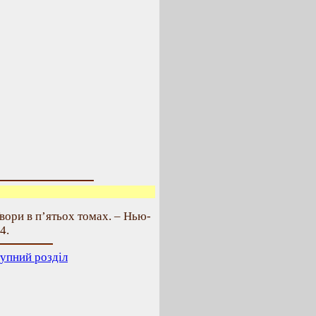
вори в п’ятьох томах. – Нью-
4.
упний розділ