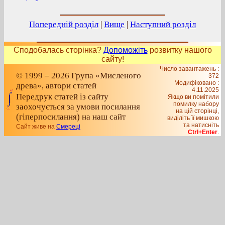
Попередній розділ
|
Вище
|
Наступний розділ
Сподобалась сторінка?
Допоможіть
розвитку нашого
сайту!
Число завантажень :
© 1999 – 2026 Група «Мисленого
372
Модифіковано :
древа», автори статей
4.11.2025
Передрук статей із сайту
Якщо ви помітили
помилку набору
заохочується за умови посилання
на цiй сторiнцi,
(гіперпосилання) на наш сайт
видiлiть її мишкою
та натисніть
Сайт живе на
Смереці
Ctrl+Enter
.