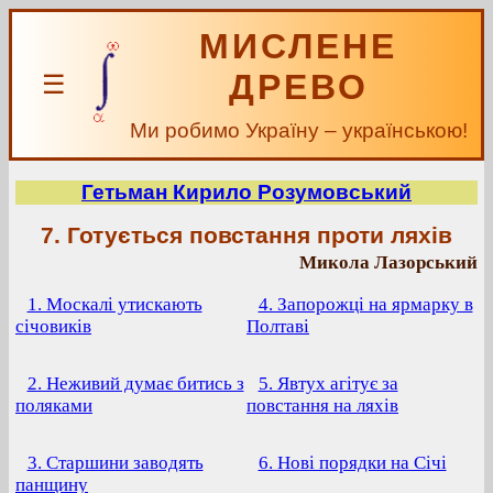
МИСЛЕНЕ
ДРЕВО
☰
Ми робимо Україну – українською!
Гетьман Кирило Розумовський
7. Готується повстання проти ляхів
Микола Лазорський
1. Москалі утискають
4. Запорожці на ярмарку в
січовиків
Полтаві
2. Неживий думає битись з
5. Явтух агітує за
поляками
повстання на ляхів
3. Старшини заводять
6. Нові порядки на Січі
панщину