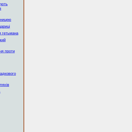
мують
в
рницею
цариці
и гетьмана
кий
ня проти
падкового
ляхів
а