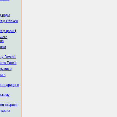
д ради
ія у Олекси
я у цариці
ького
ана
уном
 у Глухові
ита Паїсія
Розумихи
ли в
іти царицю в
ському
для старшин
єнкових