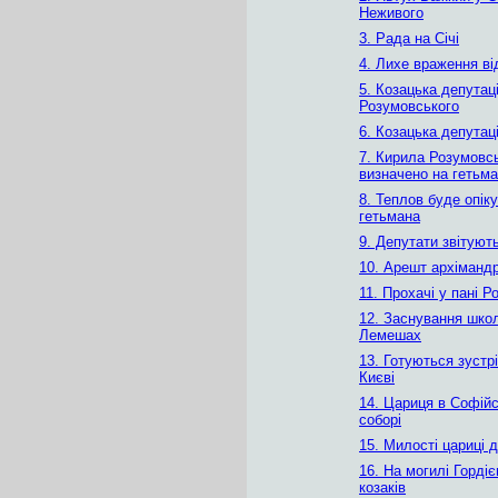
Неживого
3. Рада на Січі
4. Лихе враження ві
5. Козацька депутац
Розумовського
6. Козацька депутаці
7. Кирила Розумовс
визначено на гетьм
8. Теплов буде опік
гетьмана
9. Депутати звітують
10. Арешт архімандр
11. Прохачі у пані 
12. Заснування шко
Лемешах
13. Готуються зустр
Києві
14. Цариця в Софій
соборі
15. Милості цариці 
16. На могилі Горді
козаків