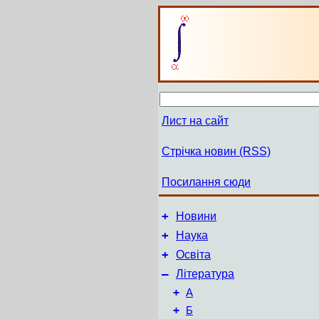
Лист на сайт
Стрічка новин (RSS)
Посилання сюди
+
Новини
+
Наука
+
Освіта
–
Література
+
А
+
Б