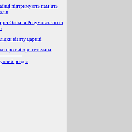
раїнці підтримують пам’ять
алів
тріч Олексія Розумовського з
ю
лідки візиту цариці
тки про вибори гетьмана
упний розділ