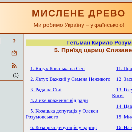
МИСЛЕНЕ ДРЕВО
Ми робимо Україну – українською!
?
Гетьман Кирило Розу
5. Приїзд цариці Єлизав
1. Явтух Ковінька на Січі
11. Пр
(1)
2. Явтух Важкий у Семена Неживого
12. За
3. Рада на Січі
13. Го
Києві
4. Лихе враження від ради
14. Ца
5. Козацька депутація у Олекси
Розумовського
15. Ми
6. Козацька депутація у цариці
16. На 