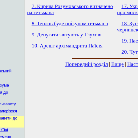
7. Кирила Розумовського визначено
17. Ук
на гетьмана
про моск
8. Теплов буде опікуном гетьмана
18. Зус
чернице
9. Депутати звітують у Глухові
19. Нас
10. Арешт архімандрита Паїсія
20. Чу
Попередній розділ
|
Вище
|
Наст
вський
озума
ся до
Єлизавету
Запоріжжя
завети до
 Січі
Семена