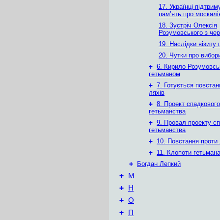
17. Українці підтри
пам’ять про москалі
18. Зустріч Олексія
Розумовського з че
19. Наслідки візиту 
20. Чутки про вибор
+
6. Кирило Розумовсь
гетьманом
+
7. Готується повстан
ляхів
+
8. Проект спадкового
гетьманства
+
9. Провал проекту с
гетьманства
+
10. Повстання проти 
+
11. Клопоти гетьман
+
Богдан Лепкий
+
М
+
Н
+
О
+
П