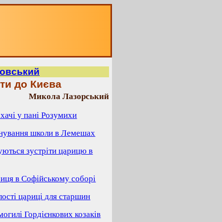
мовський
ети до Києва
Микола Лазорський
охачі у пані Розумихи
снування школи в Лемешах
туються зустріти царицю в
риця в Софійському соборі
лості цариці для старшин
могилі Гордієнкових козаків