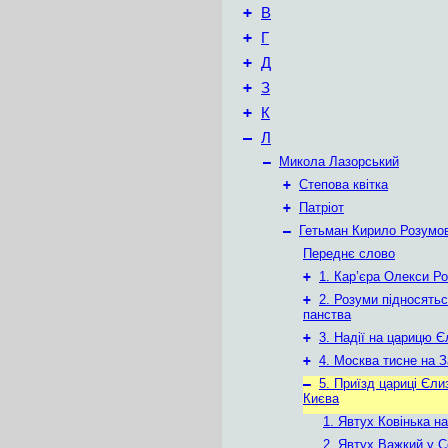
+
В
+
Г
+
Д
+
З
+
К
–
Л
–
Микола Лазорський
+
Степова квітка
+
Патріот
–
Гетьман Кирило Розумо
Переднє слово
+
1. Кар’єра Олекси Р
+
2. Розуми підносять
панства
+
3. Надії на царицю 
+
4. Москва тисне на 
–
5. Приїзд цариці Єли
Києва
1. Явтух Ковінька на
2. Явтух Важкий у 