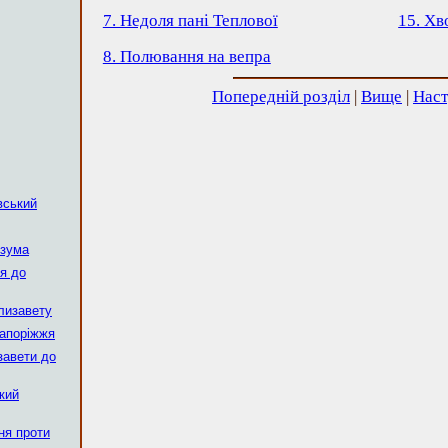
7. Недоля пані Теплової
15. Хв
8. Полювання на вепра
Попередній розділ
|
Вище
|
Наст
вський
озума
ся до
Єлизавету
Запоріжжя
завети до
кий
ня проти