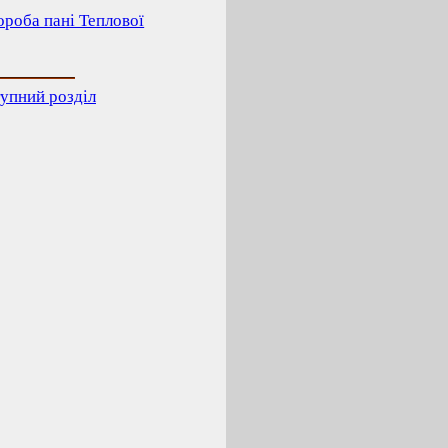
ороба пані Теплової
упний розділ