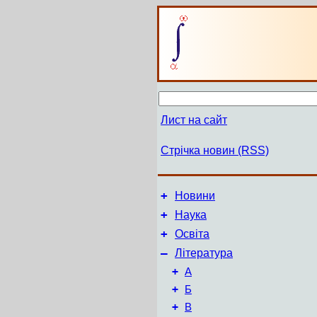
Лист на сайт
Стрічка новин (RSS)
+
Новини
+
Наука
+
Освіта
–
Література
+
А
+
Б
+
В