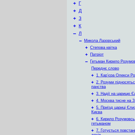
+
Г
+
Д
+
З
+
К
–
Л
–
Микола Лазорський
+
Степова квітка
+
Патріот
–
Гетьман Кирило Розумо
Переднє слово
+
1. Кар’єра Олекси Р
+
2. Розуми підносять
панства
+
3. Надії на царицю 
+
4. Москва тисне на 
+
5. Приїзд цариці Єли
Києва
+
6. Кирило Розумовсь
гетьманом
+
7. Готується повстан
ляхів