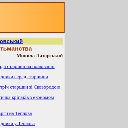
мовський
етьманства
Микола Лазорський
ада старшин на полюванні
адники серед старшини
стріч старшин зі Сковородою
тичка кріпаків з економом
арги на Теплова
адники у Теплова