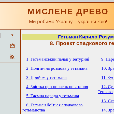
МИСЛЕНЕ ДРЕВО
Ми робимо Україну – українською!
?
Гетьман Кирило Розу
8. Проект спадкового г
1. Гетьманський палац у Батурині
9. Нар
2. Політична розмова у гетьмана
10. Зр
3. Прийом у гетьмана
11. Зу
4. Звістка про початок повстання
12. Су
Теплова
5. Таємна нарада у гетьмана
13. Ск
6. Гетьман боїться спадкового
гетьманства
14. Зр