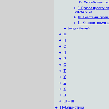
15. Хвороба пані Те
+
9. Провал проекту с
гетьманства
+
10. Повстання проти 
+
11. Клопоти гетьман
+
Богдан Лепкий
+
М
+
Н
+
О
+
П
+
Р
+
С
+
Т
+
У
+
Ф
+
Х
+
Ч
+
Ш – Щ
+
Публіцистика