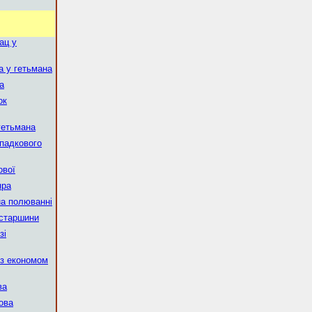
ац у
а у гетьмана
а
ок
гетьмана
спадкового
ової
пра
на полюванні
 старшини
зі
в з економом
ва
ова