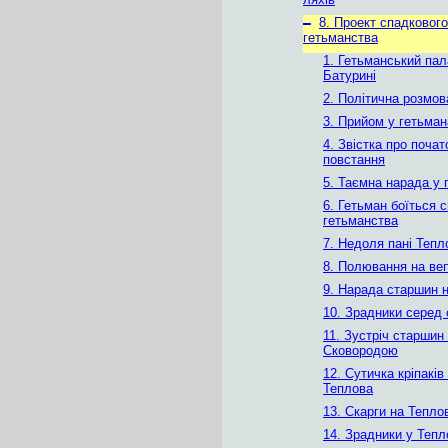
–
8. Проект спадкового
гетьманства
1. Гетьманський пал
Батурині
2. Політична розмов
3. Прийом у гетьман
4. Звістка про почат
повстання
5. Таємна нарада у 
6. Гетьман боїться 
гетьманства
7. Недоля пані Тепл
8. Полювання на ве
9. Нарада старшин 
10. Зрадники серед
11. Зустріч старшин 
Сковородою
12. Сутичка кріпакі
Теплова
13. Скарги на Тепло
14. Зрадники у Тепл