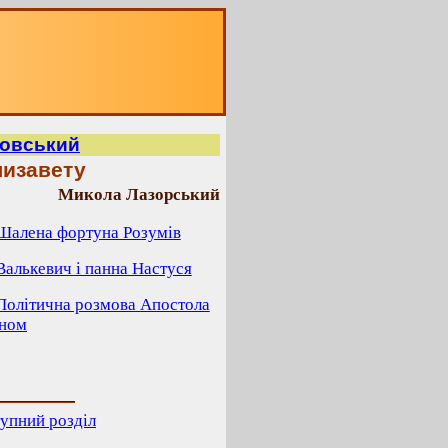
мовський
лизавету
Микола Лазорський
 Шалена фортуна Розумів
 Валькевич і панна Настуся
 Політична розмова Апостола
ином
упний розділ