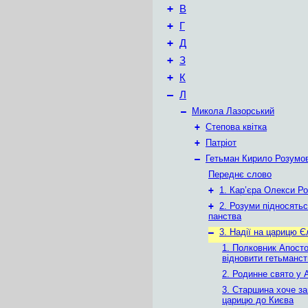
+
В
+
Г
+
Д
+
З
+
К
–
Л
–
Микола Лазорський
+
Степова квітка
+
Патріот
–
Гетьман Кирило Розумо
Переднє слово
+
1. Кар’єра Олекси Р
+
2. Розуми підносять
панства
–
3. Надії на царицю 
1. Полковник Апост
відновити гетьманст
2. Родинне свято у 
3. Старшина хоче з
царицю до Києва