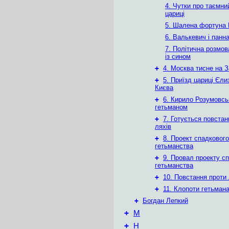
4. Чутки про таємн
цариці
5. Шалена фортуна 
6. Валькевич і панн
7. Політична розмо
із сином
+
4. Москва тисне на 
+
5. Приїзд цариці Єли
Києва
+
6. Кирило Розумовсь
гетьманом
+
7. Готується повстан
ляхів
+
8. Проект спадкового
гетьманства
+
9. Провал проекту с
гетьманства
+
10. Повстання проти 
+
11. Клопоти гетьман
+
Богдан Лепкий
+
М
+
Н