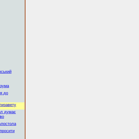
вський
озума
ся до
Єлизавету
ол думає
во
Апостола
апросити