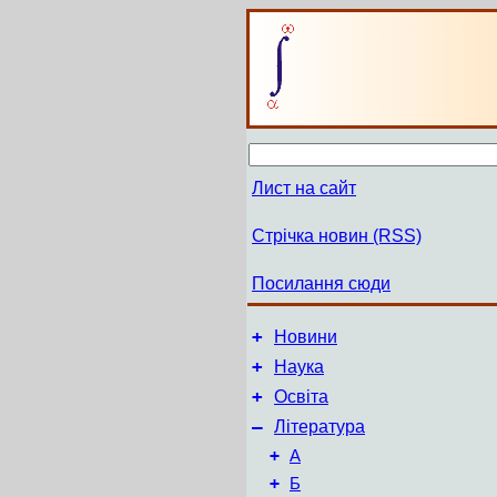
Лист на сайт
Стрічка новин (RSS)
Посилання сюди
+
Новини
+
Наука
+
Освіта
–
Література
+
А
+
Б