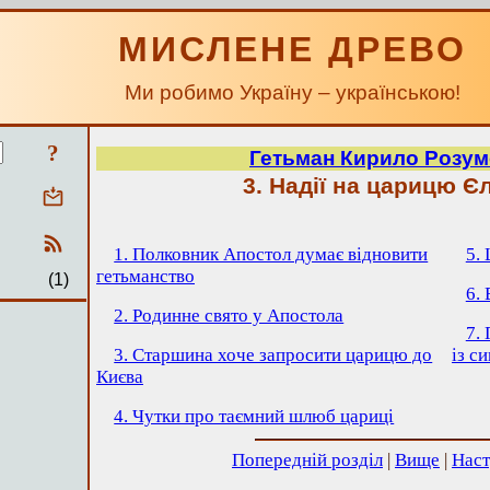
МИСЛЕНЕ ДРЕВО
Ми робимо Україну – українською!
?
Гетьман Кирило Розу
3. Надії на царицю Є
1. Полковник Апостол думає відновити
5.
гетьманство
(1)
6.
2. Родинне свято у Апостола
7.
3. Старшина хоче запросити царицю до
із с
Києва
4. Чутки про таємний шлюб цариці
Попередній розділ
|
Вище
|
Наст