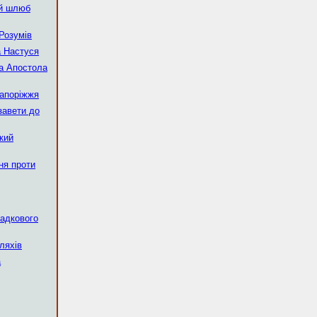
ий шлюб
Розумів
а Настуся
ва Апостола
Запоріжжя
завети до
кий
ня проти
падкового
ляхів
а