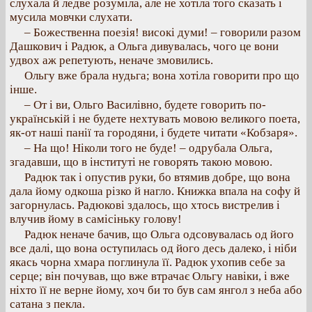
слухала й ледве розуміла, але не хотіла того сказать і
мусила мовчки слухати.
– Божественна поезія! високі думи! – говорили разом
Дашкович і Радюк, а Ольга дивувалась, чого це вони
удвох аж репетують, неначе змовились.
Ольгу вже брала нудьга; вона хотіла говорити про що
інше.
– От і ви, Ольго Василівно, будете говорить по-
українській і не будете нехтувать мовою великого поета,
як-от наші панії та городяни, і будете читати «Кобзаря».
– На що! Ніколи того не буде! – одрубала Ольга,
згадавши, що в інституті не говорять такою мовою.
Радюк так і опустив руки, бо втямив добре, що вона
дала йому одкоша різко й нагло. Книжка впала на софу й
загорнулась. Радюкові здалось, що хтось вистрелив і
влучив йому в самісіньку голову!
Радюк неначе бачив, що Ольга одсовувалась од його
все далі, що вона оступилась од його десь далеко, і ніби
якась чорна хмара поглинула її. Радюк ухопив себе за
серце; він почував, що вже втрачає Ольгу навіки, і вже
ніхто її не верне йому, хоч би то був сам янгол з неба або
сатана з пекла.