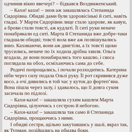
одчинив вікно ввечері? – бідкався Воздвиженський.
– Кахи! кахи! – знов аж закашлялась Степанида
Сидорівна. Обидві дами були здоровісінькі й ситі, навіть
гладкі. У Марти Сидорівни лице стало здорове, як кавун,
а брови стали товсті, аж кудлаті. Її ситі руки неначе
понабрякали од ситі. Марта й Степанида вже добре-таки
гладшали обидві; товсті вола вже аж позвішувались
вниз. Кахикаючи, вони аж двигтіли, а їх товсті щоки
трусились, неначе по їх ходила дрібна хвиля. Ольга
вгадала, де вони понабирались того кашлю, і скоса
поглядала на обох, осміхаючись сама до себе.
Родичі попрощались, і почали розходитись. Катерина
ніби через силу подала Ользі руку. Її рот скривився дуже
косо, а очі дивились в той час у куток до фортеп’яна.
Вона пішла через залу, і здавалось, що її довга сукня
засичала по підлозі.
– Кахи-кахи! – закашляла сухим кашлем Марта
Сидорівна, цілуючись з сестрою й небогою.
– Кахи-кахи! – закашляла так само й Степанида
Сидорівна, прощаючись з ними.
І обидві сестри, щільно закутавшись у шалі, якраз так,
як Турман, розійшлись на обидва боки.