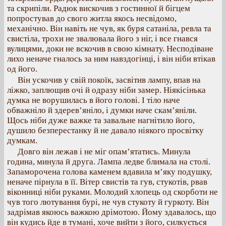
та скрипіли. Радюк вискочив з гостинної й бігцем
попростував до свого житла якось несвідомо,
механічно. Він навіть не чув, як буря сатаніла, ревла та
свистіла, трохи не звалювала його з ніг, і все гнався
вулицями, доки не вскочив в свою кімнату. Несподіване
лихо неначе гналось за ним навздогінці, і він ніби втікав
од його.
Він ускочив у свій покоїк, засвітив лампу, впав на
ліжко, заплющив очі й одразу ніби замер. Ніякісінька
думка не ворушилась в його голові. І тіло наче
обважніло й здерев’яніло, і думки наче скам’яніли.
Щось ніби дуже важке та завальне нагнітило його,
душило безперестанку й не давало ніякого просвітку
думкам.
Довго він лежав і не міг опам’ятатись. Минула
година, минула й друга. Лампа ледве блимала на столі.
Запаморочена голова каменем вдавила м’яку подушку,
неначе пірнула в її. Вітер свистів та гув, стукотів, рвав
віконниці ніби руками. Молодий хлопець од скорботи не
чув того лютування бурі, не чув стукоту й гуркоту. Він
задрімав якоюсь важкою дрімотою. Йому здавалось, що
він кудись йде в тумані, хоче вийти з його, силкується