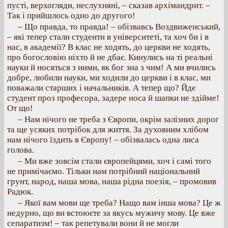
пусті, верхогляди, неслухняні, – сказав архімандрит. –
Так і прийшлось одно до другого!
– Що правда, то правда! – обізвавсь Воздвиженський,
– які тепер стали студенти в університеті, та хоч би і в
нас, в академії? В клас не ходять, до церкви не ходять,
про богословію ніхто й не дбає. Кинулись на ті реальні
науки й носяться з ними, як бог зна з чим! А ми вчились
добре, любили науки, ми ходили до церкви і в клас, ми
поважали старших і начальників. А тепер що? Йде
студент проз професора, задере носа й шапки не здійме!
От що!
– Нам нічого не треба з Європи, окрім залізних дорог
та ще усяких потрібок для життя. За духовним хлібом
нам нічого їздить в Європу! – обізвалась одна лиса
голова.
– Ми вже зовсім стали європейцями, хоч і самі того
не примічаємо. Тільки нам потрібний національний
грунт, народ, наша мова, наша рідна поезія, – промовив
Радюк.
– Якої вам мови ще треба? Нащо вам інша мова? Це ж
недурно, що ви встоюєте за якусь мужичу мову. Це вже
сепаратизм! – так репетували вони й не могли