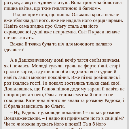
розуму, а якусь чудову статую. Вона тропічна болотяна
пишна квітка, що тхне гнилятиною й багном».
І Радюк примітив, що пишна Ольжина краса неначе
вже зблякла для його, вже не надила його серця чарами.
Навіть сама згадка про Ольгу стала для його
скривдженої душі вже неприємна. Світ її краси неначе
почав згасать.
Важка й тяжка була та ніч для молодого палкого
ідеаліста!
А в Дашковичевому домі вечір тягся своїм звичаєм,
як і почавсь. Молоді гуляли, грали на фортеп’яні, старі
грали в карти, а духовні особи сиділи та все судили й
навіть лаяли молоде покоління. Вже пізно розійшлись і
роз’їхались гості, і в покоях зостались тільки самі свої.
Довідавшись, що Радюк пішов додому зарані й навіть не
попрощався з нею, Ольга сиділа смутна й нічого не
говорила. Катерина нічого не знала за розмову Радюка, і
її брала зависність до Ольги.
– Ну, Радюк! ну, молоде покоління! – почав розмову
Воздвиженський. – І нащо ви приймаєте його в свій дім?
Чи то ж можна пускать його в покої! Та я б його