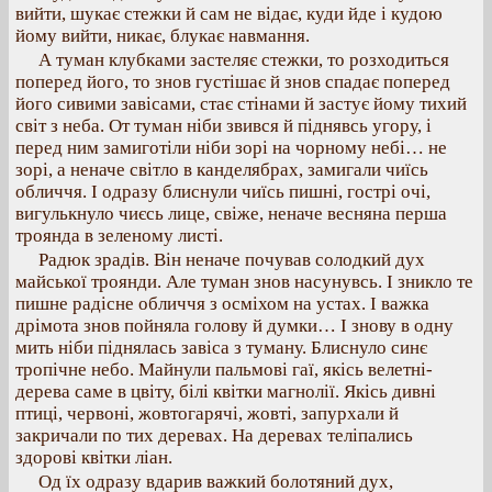
вийти, шукає стежки й сам не відає, куди йде і кудою
йому вийти, никає, блукає навмання.
А туман клубками застеляє стежки, то розходиться
поперед його, то знов густішає й знов спадає поперед
його сивими завісами, стає стінами й застує йому тихий
світ з неба. От туман ніби звився й піднявсь угору, і
перед ним замиготіли ніби зорі на чорному небі… не
зорі, а неначе світло в канделябрах, замигали чиїсь
обличчя. І одразу блиснули чиїсь пишні, гострі очі,
вигулькнуло чиєсь лице, свіже, неначе весняна перша
троянда в зеленому листі.
Радюк зрадів. Він неначе почував солодкий дух
майської троянди. Але туман знов насунувсь. І зникло те
пишне радісне обличчя з осміхом на устах. І важка
дрімота знов пойняла голову й думки… І знову в одну
мить ніби піднялась завіса з туману. Блиснуло синє
тропічне небо. Майнули пальмові гаї, якісь велетні-
дерева саме в цвіту, білі квітки магнолії. Якісь дивні
птиці, червоні, жовтогарячі, жовті, запурхали й
закричали по тих деревах. На деревах теліпались
здорові квітки ліан.
Од їх одразу вдарив важкий болотяний дух,