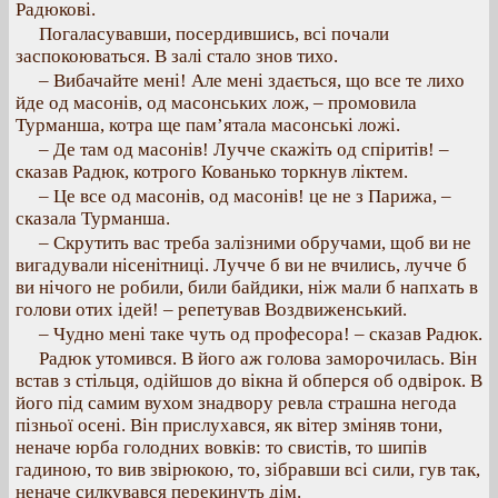
Радюкові.
Погаласувавши, посердившись, всі почали
заспокоюваться. В залі стало знов тихо.
– Вибачайте мені! Але мені здається, що все те лихо
йде од масонів, од масонських лож, – промовила
Турманша, котра ще пам’ятала масонські ложі.
– Де там од масонів! Лучче скажіть од спіритів! –
сказав Радюк, котрого Кованько торкнув ліктем.
– Це все од масонів, од масонів! це не з Парижа, –
сказала Турманша.
– Скрутить вас треба залізними обручами, щоб ви не
вигадували нісенітниці. Лучче б ви не вчились, лучче б
ви нічого не робили, били байдики, ніж мали б напхать в
голови отих ідей! – репетував Воздвиженський.
– Чудно мені таке чуть од професора! – сказав Радюк.
Радюк утомився. В його аж голова заморочилась. Він
встав з стільця, одійшов до вікна й обперся об одвірок. В
його під самим вухом знадвору ревла страшна негода
пізньої осені. Він прислухався, як вітер зміняв тони,
неначе юрба голодних вовків: то свистів, то шипів
гадиною, то вив звірюкою, то, зібравши всі сили, гув так,
неначе силкувався перекинуть дім.