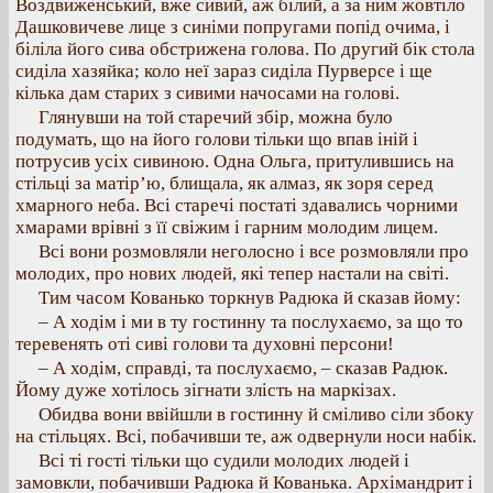
Воздвиженський, вже сивий, аж білий, а за ним жовтіло
Дашковичеве лице з синіми попругами попід очима, і
біліла його сива обстрижена голова. По другий бік стола
сиділа хазяйка; коло неї зараз сиділа Пурверсе і ще
кілька дам старих з сивими начосами на голові.
Глянувши на той старечий збір, можна було
подумать, що на його голови тільки що впав іній і
потрусив усіх сивиною. Одна Ольга, притулившись на
стільці за матір’ю, блищала, як алмаз, як зоря серед
хмарного неба. Всі старечі постаті здавались чорними
хмарами врівні з її свіжим і гарним молодим лицем.
Всі вони розмовляли неголосно і все розмовляли про
молодих, про нових людей, які тепер настали на світі.
Тим часом Кованько торкнув Радюка й сказав йому:
– А ходім і ми в ту гостинну та послухаємо, за що то
теревенять оті сиві голови та духовні персони!
– А ходім, справді, та послухаємо, – сказав Радюк.
Йому дуже хотілось зігнати злість на маркізах.
Обидва вони ввійшли в гостинну й сміливо сіли збоку
на стільцях. Всі, побачивши те, аж одвернули носи набік.
Всі ті гості тільки що судили молодих людей і
замовкли, побачивши Радюка й Кованька. Архімандрит і