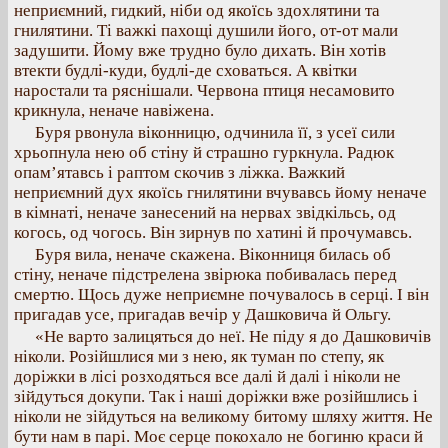
неприємний, гидкий, ніби од якоїсь здохлятини та
гнилятини. Ті важкі пахощі душили його, от-от мали
задушити. Йому вже трудно було дихать. Він хотів
втекти будлі-куди, будлі-де сховаться. А квітки
наростали та ряснішали. Червона птиця несамовито
крикнула, неначе навіжена.
Буря рвонула віконницю, одчинила її, з усеї сили
хрьопнула нею об стіну й страшно гуркнула. Радюк
опам’ятавсь і раптом скочив з ліжка. Важкий
неприємний дух якоїсь гнилятини вчувавсь йому неначе
в кімнаті, неначе занесений на нервах звідкільсь, од
когось, од чогось. Він зирнув по хатині й прочумавсь.
Буря вила, неначе скажена. Віконниця билась об
стіну, неначе підстрелена звірюка побивалась перед
смертю. Щось дуже неприємне почувалось в серці. І він
пригадав усе, пригадав вечір у Дашковича й Ольгу.
«Не варто залицяться до неї. Не піду я до Дашковичів
ніколи. Розійшлися ми з нею, як туман по степу, як
доріжки в лісі розходяться все далі й далі і ніколи не
зійдуться докупи. Так і наші доріжки вже розійшлись і
ніколи не зійдуться на великому битому шляху життя. Не
бути нам в парі. Моє серце покохало не богиню краси й