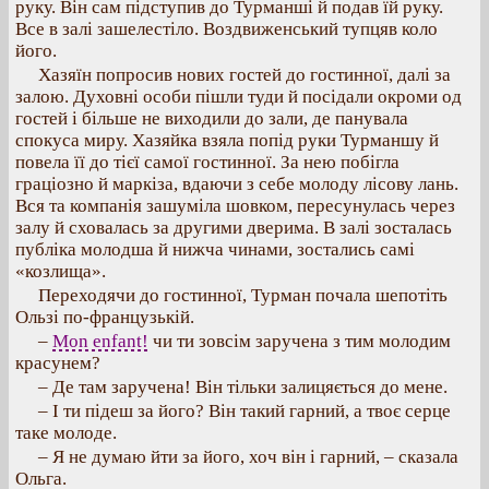
руку. Він сам підступив до Турманші й подав їй руку.
Все в залі зашелестіло. Воздвиженський тупцяв коло
його.
Хазяїн попросив нових гостей до гостинної, далі за
залою. Духовні особи пішли туди й посідали окроми од
гостей і більше не виходили до зали, де панувала
спокуса миру. Хазяйка взяла попід руки Турманшу й
повела її до тієї самої гостинної. За нею побігла
граціозно й маркіза, вдаючи з себе молоду лісову лань.
Вся та компанія зашуміла шовком, пересунулась через
залу й сховалась за другими дверима. В залі зосталась
публіка молодша й нижча чинами, зостались самі
«козлища».
Переходячи до гостинної, Турман почала шепотіть
Ользі по-французькій.
–
Mon enfant!
чи ти зовсім заручена з тим молодим
красунем?
– Де там заручена! Він тільки залицяється до мене.
– І ти підеш за його? Він такий гарний, а твоє серце
таке молоде.
– Я не думаю йти за його, хоч він і гарний, – сказала
Ольга.