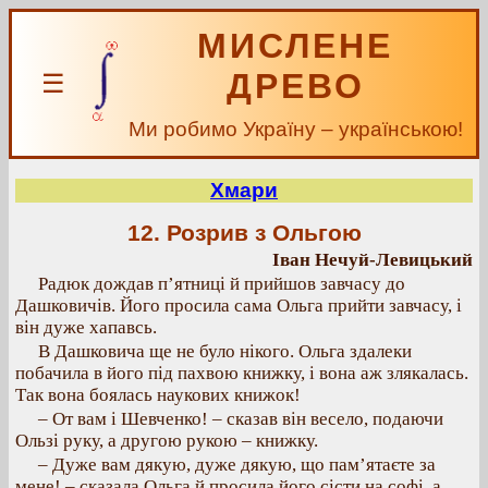
МИСЛЕНЕ
ДРЕВО
☰
Ми робимо Україну – українською!
Хмари
12. Розрив з Ольгою
Іван Нечуй-Левицький
Радюк дождав п’ятниці й прийшов завчасу до
Дашковичів. Його просила сама Ольга прийти завчасу, і
він дуже хапавсь.
В Дашковича ще не було нікого. Ольга здалеки
побачила в його під пахвою книжку, і вона аж злякалась.
Так вона боялась наукових книжок!
– От вам і Шевченко! – сказав він весело, подаючи
Ользі руку, а другою рукою – книжку.
– Дуже вам дякую, дуже дякую, що пам’ятаєте за
мене! – сказала Ольга й просила його сісти на софі, а