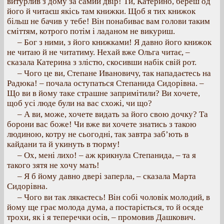
витурлив з дому за самий двір! Ти, Катерино, береш од
його й читаєш якісь там книжки. Щоб я тих книжок
більш не бачив у тебе! Він понабиває вам голови таким
сміттям, котрого потім і ладаном не викуриш.
– Бог з ними, з його книжками! Я давно його книжок
не читаю й не читатиму. Нехай вже Ольга читає, –
сказала Катерина з злістю, скосивши набік свій рот.
– Чого це ви, Степане Ивановичу, так нападаєтесь на
Радюка! – почала оступаться Степанида Сидорівна. –
Що ви в йому таке страшне запримітили? Ви хочете,
щоб усі люде були на вас схожі, чи що?
– А ви, може, хочете видать за його свою дочку? Та
борони вас боже! Чи вже ви хочете знатись з такою
людиною, котру не сьогодні, так завтра заб’ють в
кайдани та й укинуть в тюрму!
– Ох, мені лихо! – аж крикнула Степанида, – та я
такого зятя не хочу мать!
– Я б йому давно двері заперла, – сказала Марта
Сидорівна.
– Чого ви так лякаєтесь! Він собі чоловік молодий, в
йому ще грає молода дума, а постаріється, то й осяде
трохи, як і я теперечки осів, – промовив Дашкович.