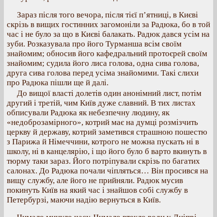
Зараз після того вечора, після тієї п’ятниці, в Києві
скрізь в вищих гостинних загомоніли за Радюка, бо в той
час і не було за що в Києві балакать. Радюк дався усім на
зуби. Розказувала про його Турманша всім своїм
знайомим; обносив його кафедральний протоєрей своїм
знайомим; судила його лиса голова, одна сива голова,
друга сива голова перед усіма знайомими. Такі слихи
про Радюка пішли ще й далі.
До вищої власті долетів один анонімний лист, потім
другий і третій, чим Київ дуже славний. В тих листах
обписували Радюка як небезпечну людину, як
«недоброзамірного», котрий має на думці розмізчить
церкву й державу, котрий заметився страшною пошестю
з Парижа й Німеччини, котрого не можна пускать ні в
школу, ні в канцелярію, і що його було б варто вкинуть в
тюрму таки зараз. Його потріпували скрізь по багатих
салонах. До Радюка почали чіпляться… Він просився на
вищу службу, але його не прийняли. Радюк мусив
покинуть Київ на який час і знайшов собі службу в
Петербурзі, маючи надію вернуться в Київ.