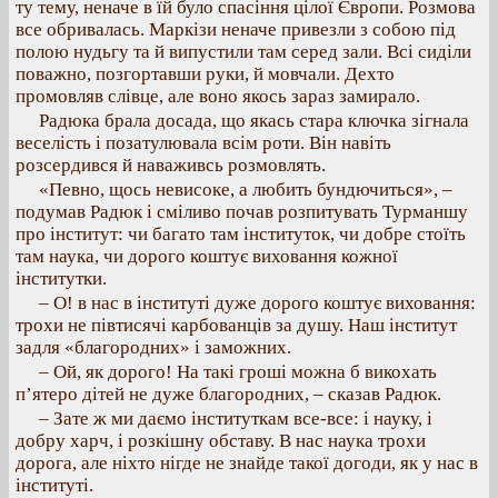
ту тему, неначе в їй було спасіння цілої Європи. Розмова
все обривалась. Маркізи неначе привезли з собою під
полою нудьгу та й випустили там серед зали. Всі сиділи
поважно, позгортавши руки, й мовчали. Дехто
промовляв слівце, але воно якось зараз замирало.
Радюка брала досада, що якась стара ключка зігнала
веселість і позатулювала всім роти. Він навіть
розсердився й наваживсь розмовлять.
«Певно, щось невисоке, а любить бундючиться», –
подумав Радюк і сміливо почав розпитувать Турманшу
про інститут: чи багато там інституток, чи добре стоїть
там наука, чи дорого коштує виховання кожної
інститутки.
– О! в нас в інституті дуже дорого коштує виховання:
трохи не півтисячі карбованців за душу. Наш інститут
задля «благородних» і заможних.
– Ой, як дорого! На такі гроші можна б викохать
п’ятеро дітей не дуже благородних, – сказав Радюк.
– Зате ж ми даємо інституткам все-все: і науку, і
добру харч, і розкішну обставу. В нас наука трохи
дорога, але ніхто нігде не знайде такої догоди, як у нас в
інституті.