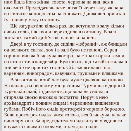
ним йшла його жінка, товста, червона на вид, вся в
оксамиті. Предсідатель наче потяг її через залу, як пара
волів тягне копицю сіна на сіножаті. Дашкович привітав
їх і повів у малу гостинну.
Ще загуркотіло кілька раз, ще вступило в залу кільки
сивих голів, і всі вони переходили в гостинну. В залі
зостався самий дріб’язок, панни та паничі.
Двері в ту гостинну, де сиділи «ізбранні», аж блищали
од великого світла, хоч і в залі було не поночі. Серед
горниці висіла блискуча люстра, на стінах горіли лампи,
на столі стояв канделябр. Було знать, що хазяйка ждала в
той вечір не простих гостей. Стіл аж вгинався під
варенням, виноградом, кавунами, грушами й пляшками.
Вся гостинна в той час була дуже цікавою картиною.
На канапі, на першому місці сиділа Турманша в дорогій
турецькій шалі, і здавалось, що вона не сиділа, а
стирчала своєю високою постаттю. Поруч з нею
архімандрит з повним лицем і червоними вишневими
губами. Побіч його сидів протоєрей з чорною бородою.
Коло протоєрея сиділа лиса голова, вся блискуча, неначе
виполірувана. За предсідателем сиділи тузи урядового
кружка з сивими головами, а там далі сидів