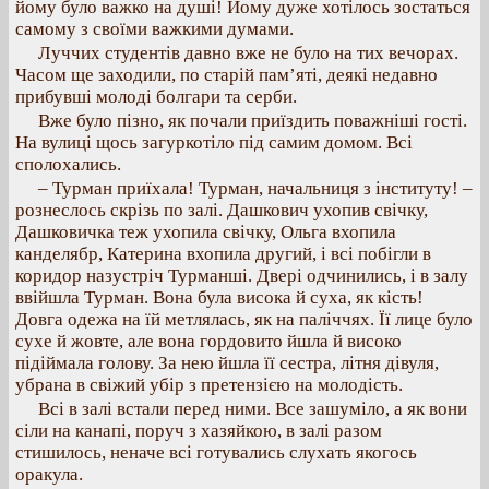
йому було важко на душі! Йому дуже хотілось зостаться
самому з своїми важкими думами.
Луччих студентів давно вже не було на тих вечорах.
Часом ще заходили, по старій пам’яті, деякі недавно
прибувші молоді болгари та серби.
Вже було пізно, як почали приїздить поважніші гості.
На вулиці щось загуркотіло під самим домом. Всі
сполохались.
– Турман приїхала! Турман, начальниця з інституту! –
рознеслось скрізь по залі. Дашкович ухопив свічку,
Дашковичка теж ухопила свічку, Ольга вхопила
канделябр, Катерина вхопила другий, і всі побігли в
коридор назустріч Турманші. Двері одчинились, і в залу
ввійшла Турман. Вона була висока й суха, як кість!
Довга одежа на їй метлялась, як на паліччях. Її лице було
сухе й жовте, але вона гордовито йшла й високо
підіймала голову. За нею йшла її сестра, літня дівуля,
убрана в свіжий убір з претензією на молодість.
Всі в залі встали перед ними. Все зашуміло, а як вони
сіли на канапі, поруч з хазяйкою, в залі разом
стишилось, неначе всі готувались слухать якогось
оракула.