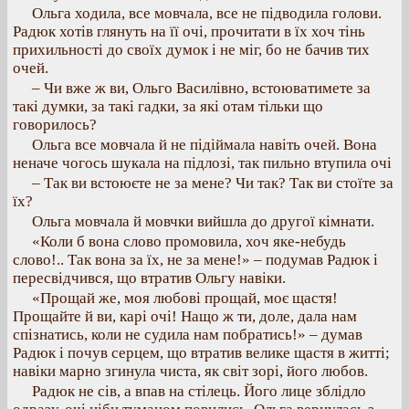
Ольга ходила, все мовчала, все не підводила голови.
Радюк хотів глянуть на її очі, прочитати в їх хоч тінь
прихильності до своїх думок і не міг, бо не бачив тих
очей.
– Чи вже ж ви, Ольго Василівно, встоюватимете за
такі думки, за такі гадки, за які отам тільки що
говорилось?
Ольга все мовчала й не підіймала навіть очей. Вона
неначе чогось шукала на підлозі, так пильно втупила очі
– Так ви встоюєте не за мене? Чи так? Так ви стоїте за
їх?
Ольга мовчала й мовчки вийшла до другої кімнати.
«Коли б вона слово промовила, хоч яке-небудь
слово!.. Так вона за їх, не за мене!» – подумав Радюк і
пересвідчився, що втратив Ольгу навіки.
«Прощай же, моя любові прощай, моє щастя!
Прощайте й ви, карі очі! Нащо ж ти, доле, дала нам
спізнатись, коли не судила нам побратись!» – думав
Радюк і почув серцем, що втратив велике щастя в житті;
навіки марно згинула чиста, як світ зорі, його любов.
Радюк не сів, а впав на стілець. Його лице зблідло