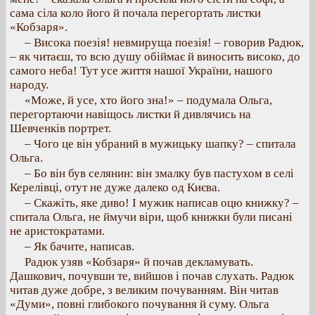
сама сіла коло його й почала перегортать листки
«Кобзаря».
– Висока поезія! невмируща поезія! – говорив Радюк,
– як читаєш, то всю душу обіймає й виносить високо, до
самого неба! Тут усе життя нашої України, нашого
народу.
«Може, й усе, хто його зна!» – подумала Ольга,
перегортаючи навіщось листки й дивлячись на
Шевченків портрет.
– Чого це він убраний в мужицьку шапку? – спитала
Ольга.
– Бо він був селянин: він змалку був пастухом в селі
Керелівці, отут не дуже далеко од Києва.
– Скажіть, яке диво! І мужик написав оцю книжку? –
спитала Ольга, не ймучи віри, щоб книжки були писані
не аристократами.
– Як бачите, написав.
Радюк узяв «Кобзаря» й почав декламувать.
Дашкович, почувши те, вийшов і почав слухать. Радюк
читав дуже добре, з великим почуванням. Він читав
«Думи», повні глибокого почування й суму. Ольга