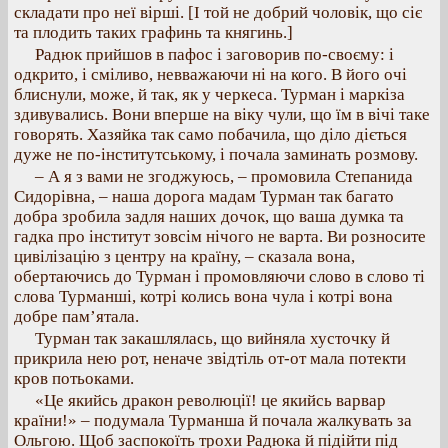
складати про неї вірші. [І той не добрий чоловік, що сіє
та плодить таких графинь та княгинь.]
Радюк прийшов в пафос і заговорив по-своєму: і
одкрито, і сміливо, невважаючи ні на кого. В його очі
блиснули, може, й так, як у черкеса. Турман і маркіза
здивувались. Вони вперше на віку чули, що їм в вічі таке
говорять. Хазяйка так само побачила, що діло діється
дуже не по-інститутському, і почала заминать розмову.
– А я з вами не згоджуюсь, – промовила Степанида
Сидорівна, – наша дорога мадам Турман так багато
добра зробила задля наших дочок, що ваша думка та
гадка про інститут зовсім нічого не варта. Ви розносите
цивілізацію з центру на країну, – сказала вона,
обертаючись до Турман і промовляючи слово в слово ті
слова Турманші, котрі колись вона чула і котрі вона
добре пам’ятала.
Турман так закашлялась, що вийняла хусточку й
прикрила нею рот, неначе звідтіль от-от мала потекти
кров потьоками.
«Це якийсь дракон революції! це якийсь варвар
країни!» – подумала Турманша й почала жалкувать за
Ольгою. Щоб заспокоїть трохи Радюка й підійти під