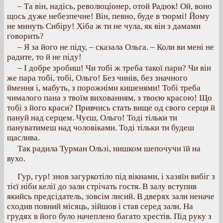
– Та він, надісь, революціонер, отой Радюк! Ой, воно
щось дуже небезпечне! Він, певно, буде в тюрмі! Йому
не минуть Сибіру! Хіба ж ти не чула, як він з дамами
говорить?
– Я за його не піду, – сказала Ольга. – Коли ви мені не
радите, то й не піду!
– I добре зробиш! Чи тобі ж треба такої пари? Чи він
же пара тобі, тобі, Ольго! Без чинів, без значного
ймення і, мабуть, з порожніми кишенями! Тобі треба
чималого пана з твоїм вихованням, з твоєю красою! Що
тобі з його краси? Привчись стать вище од свого серця й
пануй над серцем. Чуєш, Ольго! Тоді тільки ти
пануватимеш над чоловіками. Тоді тільки ти будеш
щаслива.
Так радила Турман Ользі, нишком шепочучи їй на
вухо.
Гур, гур! знов загуркотіло під вікнами, і хазяїн вибіг з
тієї ніби келії до зали стрічать гостя. В залу вступив
якийсь предсідатель, зовсім лисий. В дверях зали неначе
сходив повний місяць, зійшов і став серед зали. На
грудях в його було начеплено багато хрестів. Під руку з