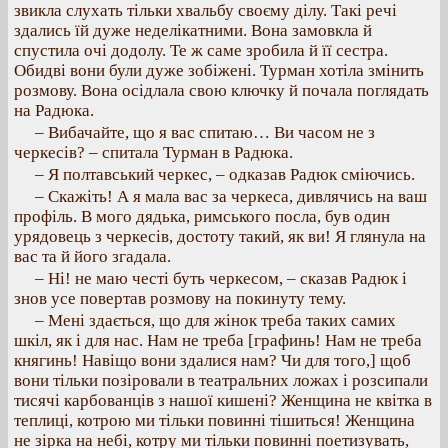
звикла слухать тільки хвальбу своєму ділу. Такі речі
здались їй дуже неделікатними. Вона замовкла й
спустила очі додолу. Те ж саме зробила й її сестра.
Обидві вони були дуже зобіжені. Турман хотіла змінить
розмову. Вона осідлала свою ключку й почала поглядать
на Радюка.
– Вибачайте, що я вас спитаю… Ви часом не з
черкесів? – спитала Турман в Радюка.
– Я полтавський черкес, – одказав Радюк сміючись.
– Скажіть! А я мала вас за черкеса, дивлячись на ваш
профіль. В мого дядька, римського посла, був один
урядовець з черкесів, достоту такий, як ви! Я глянула на
вас та й його згадала.
– Ні! не маю честі буть черкесом, – сказав Радюк і
знов усе повертав розмову на покинуту тему.
– Мені здається, що для жінок треба таких самих
шкіл, як і для нас. Нам не треба [графинь! Нам не треба
княгинь! Навіщо вони здалися нам? Чи для того,] щоб
вони тільки позіровали в театральних ложах і розсипали
тисячі карбованців з нашої кишені? Женщина не квітка в
теплиці, котрою ми тільки повинні тішиться! Женщина
не зірка на небі, котру ми тільки повинні поетизувать,