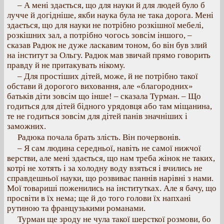
– А мені здається, що для науки й для людей було б
лучче й догідніше, якби наука була не така дорога. Мені
здається, що для науки не потрібно розкішної мебелі,
розкішних зал, а потрібно чогось зовсім іншого, –
сказав Радюк не дуже ласкавим тоном, бо він був злий
на інститут за Ольгу. Радюк мав звичай прямо говорить
правду й не притакувать нікому.
– Для простіших дітей, може, й не потрібно такої
обстави й дорогого виховання, але «благородних»
батьків діти зовсім що інше! – сказала Турман. – Що
годиться для дітей бідного урядовця або там міщанина,
те не годиться зовсім для дітей панів значніших і
заможних.
Радюка почала брать злість. Він почервонів.
– Я сам людина середньої, навіть не самої нижчої
верстви, але мені здається, що нам треба жінок не таких,
котрі не хотять і за холодну воду взяться і вчились не
справдешньої науки, що розвиває паннів нарівні з нами.
Мої товариші поженились на інститутках. Але я бачу, що
просвіти в їх нема; ще й до того голови їх напхані
рутиною та французькими романами.
Турман ще зроду не чула такої шерсткої розмови, бо