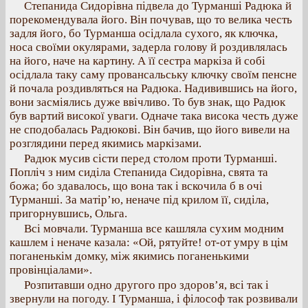
Степанида Сидорівна підвела до Турманші Радюка й
порекомендувала його. Він почував, що то велика честь
задля його, бо Турманша осідлала сухого, як ключка,
носа своїми окулярами, задерла голову й роздивлялась
на його, наче на картину. А її сестра маркіза й собі
осідлала таку саму провансальську ключку своїм пенсне
й почала роздивляться на Радюка. Надивившись на його,
вони засміялись дуже ввічливо. То був знак, що Радюк
був вартий високої уваги. Одначе така висока честь дуже
не сподобалась Радюкові. Він бачив, що його вивели на
розглядини перед якимись маркізами.
Радюк мусив сісти перед столом проти Турманші.
Попліч з ним сиділа Степанида Сидорівна, свята та
божа; бо здавалось, що вона так і вскочила б в очі
Турманші. За матір’ю, неначе під крилом її, сиділа,
пригорнувшись, Ольга.
Всі мовчали. Турманша все кашляла сухим модним
кашлем і неначе казала: «Ой, рятуйте! от-от умру в цім
поганенькім домку, між якимись поганенькими
провінціалами».
Розпитавши одно другого про здоров’я, всі так і
звернули на погоду. І Турманша, і філософ так розвивали