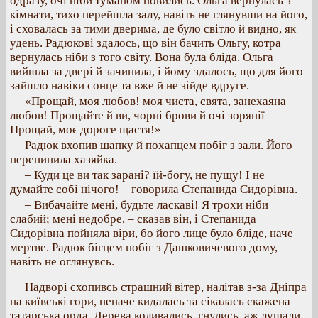
одразу, очі ніби туманом повились. Ольга вернулась з
кімнати, тихо перейшла залу, навіть не глянувши на його,
і сховалась за тими дверима, де було світло й видно, як
удень. Радюкові здалось, що він бачить Ольгу, котра
вернулась ніби з того світу. Вона була бліда. Ольга
вийшла за двері й зачинила, і йому здалось, що для його
зайшло навіки сонце та вже й не зійде вдруге.
«Прощай, моя любов! моя чиста, свята, занехаяна
любов! Прощайте й ви, чорні брови й очі зорянії
Прощай, моє дороге щастя!»
Радюк вхопив шапку й похапцем побіг з зали. Його
перепинила хазяйка.
– Куди це ви так зарані? їй-богу, не пущу! І не
думайте собі нічого! – говорила Степанида Сидорівна.
– Вибачайте мені, будьте ласкаві! Я трохи ніби
слабий; мені недобре, – сказав він, і Степанида
Сидорівна пойняла віри, бо його лице було бліде, наче
мертве. Радюк бігцем побіг з Дашковичевого дому,
навіть не оглянувсь.
Надворі схопивсь страшний вітер, налітав з-за Дніпра
на київські гори, неначе кидалась та сікалась скажена
татарська орда. Дерева коливались, гнулись, аж лущали