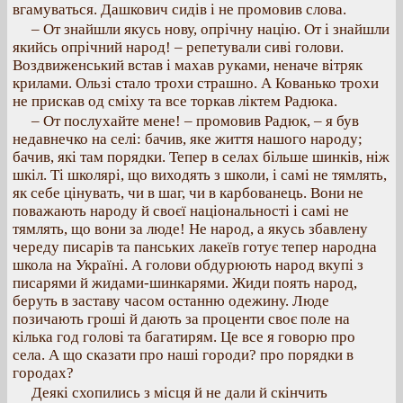
вгамуваться. Дашкович сидів і не промовив слова.
– От знайшли якусь нову, опрічну націю. От і знайшли
якийсь опрічний народ! – репетували сиві голови.
Воздвиженський встав і махав руками, неначе вітряк
крилами. Ользі стало трохи страшно. А Кованько трохи
не прискав од сміху та все торкав ліктем Радюка.
– От послухайте мене! – промовив Радюк, – я був
недавнечко на селі: бачив, яке життя нашого народу;
бачив, які там порядки. Тепер в селах більше шинків, ніж
шкіл. Ті школярі, що виходять з школи, і самі не тямлять,
як себе цінувать, чи в шаг, чи в карбованець. Вони не
поважають народу й своєї національності і самі не
тямлять, що вони за люде! Не народ, а якусь збавлену
череду писарів та панських лакеїв готує тепер народна
школа на Україні. А голови обдурюють народ вкупі з
писарями й жидами-шинкарями. Жиди поять народ,
беруть в заставу часом останню одежину. Люде
позичають гроші й дають за проценти своє поле на
кілька год голові та багатирям. Це все я говорю про
села. А що сказати про наші городи? про порядки в
городах?
Деякі схопились з місця й не дали й скінчить