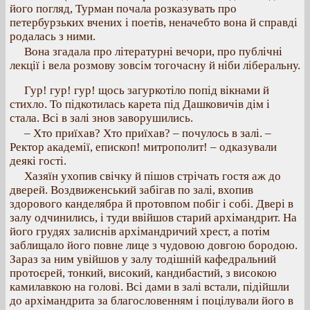
його погляд, Турман почала розказувать про
петербурзьких вчених і поетів, неначебто вона й справді
родалась з ними.
Вона згадала про літературні вечори, про публічні
лекції і вела розмову зовсім тогочасну й ніби ліберальну.
Гур! гур! гур! щось загуркотіло попід вікнами й
стихло. То підкотилась карета під Дашковичів дім і
стала. Всі в залі знов заворушились.
– Хто приїхав? Хто приїхав? – почулось в залі. –
Ректор академії, епископ! митрополит! – одказували
деякі гості.
Хазяїн ухопив свічку й пішов стрічать гостя аж до
дверей. Воздвиженський забігав по залі, вхопив
здорового канделябра й протовпом побіг і собі. Двері в
залу одчинились, і туди ввійшов старий архімандрит. На
його грудях залиснів архімандричий хрест, а потім
заблищало його повне лице з чудовою довгою бородою.
Зараз за ним увійшов у залу тодішній кафедральний
протоєрей, тонкий, високий, кандибастий, з високою
камилавкою на голові. Всі дами в залі встали, підійшли
до архімандрита за благословенням і поцілували його в