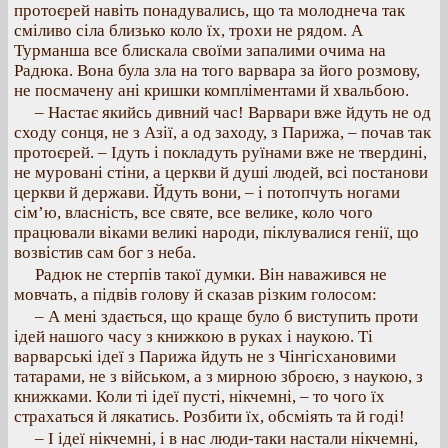
протоєрей навіть понадувались, що та молоднеча так
сміливо сіла близько коло їх, трохи не рядом. А
Турманша все блискала своїми запалими очима на
Радюка. Вона була зла на того варвара за його розмову,
не посмачену ані кришки компліментами й хвальбою.
– Настає якийсь дивний час! Варвари вже йдуть не од
сходу сонця, не з Азії, а од заходу, з Парижа, – почав так
протоєрей. – Ідуть і покладуть руїнами вже не твердині,
не муровані стіни, а церкви й душі людей, всі постанови
церкви й держави. Йдуть вони, – і потопчуть ногами
сім’ю, власність, все святе, все велике, коло чого
працювали віками великі народи, піклувалися генії, що
возвістив сам бог з неба.
Радюк не стерпів такої думки. Він наважився не
мовчать, а підвів голову й сказав різким голосом:
– А мені здається, що краще було б виступить проти
ідей нашого часу з книжкою в руках і наукою. Ті
варварські ідеї з Парижа йдуть не з Чінгісхановими
татарами, не з військом, а з мирною зброєю, з наукою, з
книжками. Коли ті ідеї пусті, нікчемні, – то чого їх
страхаться й лякатись. Розбити їх, обсміять та й годі!
– І ідеї нікчемні, і в нас люди-таки настали нікчемні,