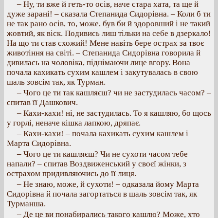
– Ну, ти вже й геть-то осів, наче стара хата, та ще й
дуже зарані! – сказала Степанида Сидорівна. – Коли б ти
не так рано осів, то, може, був би й здоровший і не такий
жовтий, як віск. Подивись лиш тільки на себе в дзеркало!
На що ти став схожий! Мене навіть бере острах за твоє
животіння на світі. – Степанида Сидорівна говорила й
дивилась на чоловіка, піднімаючи лице вгору. Вона
почала кахикать сухим кашлем і закутувалась в свою
шаль зовсім так, як Турман.
– Чого це ти так кашляєш? чи не застудилась часом? –
спитав її Дашкович.
– Кахи-кахи! ні, не застудилась. То я кашляю, бо щось
у горлі, неначе кішка лапкою, дряпає.
– Кахи-кахи! – почала кахикать сухим кашлем і
Марта Сидорівна.
– Чого це ти кашляєш? Чи не сухоти часом тебе
напали? – спитав Воздвиженський у своєї жінки, з
острахом придивляючись до її лиця.
– Не знаю, може, й сухоти! – одказала йому Марта
Сидорівна й почала загортаться в шаль зовсім так, як
Турманша.
– Де це ви понабирались такого кашлю? Може, хто