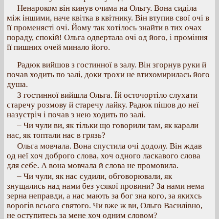
Ненароком він кинув очима на Ольгу. Вона сиділа
між іншими, наче квітка в квітнику. Він втупив свої очі в
її променясті очі. Йому так хотілось знайти в тих очах
пораду, спокій! Ольга одвертала очі од його, і проміння
її пишних очей минало його.
Радюк вийшов з гостинної в залу. Він згорнув руки й
почав ходить по залі, доки трохи не втихомирилась його
душа.
З гостинної вийшла Ольга. Їй осточортіло слухати
старечу розмову й старечу лайку. Радюк пішов до неї
назустріч і почав з нею ходить по залі.
– Чи чули ви, як тільки що говорили там, як карали
нас, як топтали нас в грязь?
Ольга мовчала. Вона спустила очі додолу. Він ждав
од неї хоч доброго слова, хоч одного ласкавого слова
для себе. А вона мовчала й слова не промовила.
– Чи чули, як нас судили, обговорювали, як
знущались над нами без усякої провини? За нами нема
зерна неправди, а нас мають за бог зна кого, за якихсь
ворогів всього святого. Чи вже ж ви, Ольго Василівно,
не оступитесь за мене хоч одним словом?