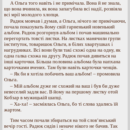
А Ольга того навіть і не примічала. Вона й не знала,
що вона вчинила, як вона запагубила всі надії, розвіяла
всі мрії молодого хлопця.
Радюк мовчав і думав, а Ольга, нічого не примічаючи,
почала показувать йому свій гарненький новенький
альбом. Радюк розгорнув альбом і почав машинально
перегортать товсті листки. На листках манячили групи
інституток, товаришок Ольги, в білих хвартушках і
нагрудниках. Всі вони були такі схожі одна на одну, як
одна галка схожа на другу. Радюк почав дивиться на
інші карточки. Більша половина альбома була напхана
карточками вчених. Там були навіть карточки ченців.
– Як би я хотіла побачить ваш альбом! – промовила
Ольга.
– Мій альбом дуже не схожий на ваш і був би дуже
невеселий задля вас. В йому на першому листку отой
Кобзар в мужицькій шапці.
– Ха-ха! – засміялась Ольга, бо ті слова здались їй
жартом.
Тим часом почали збираться на той слов’янський
вечір гості. Радюк сидів і неначе нікого не бачив. Так