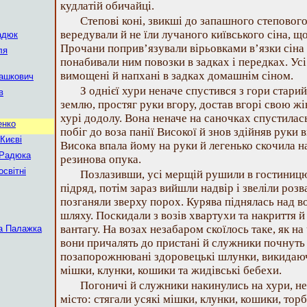
кудлатій обичайці.
Степові коні, звикші до запашного степового
вередували й не їли лучаного київського сіна, щ
адюк
Прочани поприв’язували вірьовками в’язки сіна 
ля
понабивали ним повозки в задках і передках. Усі
вимощені й напхані в задках домашнім сіном.
Дашкович
З однієї хури неначе спустився з гори стар
в
землю, простяг руки вгору, достав вгорі свою жін
хурі додолу. Вона неначе на саночках спустилась
енко
побіг до воза панії Високої й знов здійняв руки 
 Києві
Висока впала йому на руки й легенько скочила н
у Радюка
резинова опука.
освітні
Позлазивши, усі мерщій рушили в гостиницю
підряд, потім зараз вийшли надвір і звеліли роз
позганяли зверху порох. Курява піднялась над в
шляху. Поскидали з возів хвартухи та накриття й
вантагу. На возах незабаром скоїлось таке, як н
а Палажка
вони причалять до пристані й служники почнуть
позапорожнювані здоровецькі шлунки, викидаючи
мішки, клунки, кошики та жидівські бебехи.
Погоничі й служники накинулись на хури, не
місто: стягали усякі мішки, клунки, кошики, тор