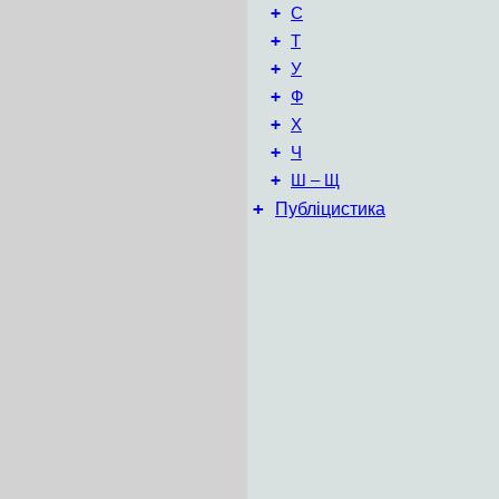
+
С
+
Т
+
У
+
Ф
+
Х
+
Ч
+
Ш – Щ
+
Публіцистика