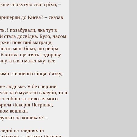
накше спокутую свої гріхи, –
приперли до Києва? – сказав
ь, і позабували, яка тут в
й стала досвідна. Було, часом
оржні повстяні матраци,
ушать мені боки, що ребра
 Я хотіла ще взять і здорову
кинула в віз маленьку: все
имо степового сінця в’язку,
 не людське. Я без перини
ляє та й муляє то в клуби, то в
ну з собою за живоття мого
ворила Лекерія Петрівна,
тном кошики.
клунках та кошиках? –
злидні на злиднях та
з батька, – сказала Лекерія