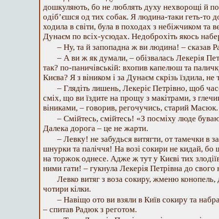
дошкуляють, бо не люблять духу нехворощі й по
одіб’єшся од тих собак. Я людина-таки геть-то д
ходила в світи, була в походах з небіжчиком та 
Дунаєм по всіх-усюдах. Недоброхіть якось набе
– Ну, та й запопадна ж ви людина! – сказав 
– А ви ж як думали, – обізвалась Лекерія Пет
так? по-паничівській: вхопив капелюш та паличку
Києва? Я з віником і за Дунаєм скрізь їздила, не 
– Глядіть лишень, Лекеріє Петрівно, щоб час
сміх, що ви їздите на прощу з макітрами, з глечи
віниками, – говорив, регочучись, старий Масюк.
– Смійтесь, смійтесь! «З посміху люде буваю
Далека дорога – це не жарти.
– Левку! не забудься витягти, от тамечки в за
шнурки та паліччя! На возі сокири не кидай, бо 
на торжок однесе. Адже ж тут у Києві тих злодії
ними гати! – гукнула Лекерія Петрівна до свого 
Левко витяг з воза сокиру, жменю конопель,
чотири кілки.
– Навіщо ото ви взяли в Київ сокиру та набра
– спитав Радюк з реготом.