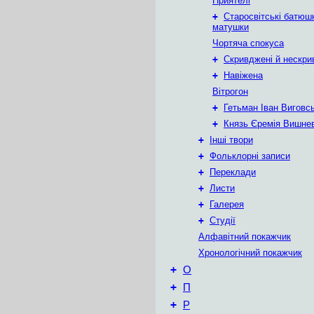
Приятелі
+
Старосвітські батюш
матушки
Чортяча спокуса
+
Скривджені й нескри
+
Навіжена
Вітрогон
+
Гетьман Іван Виговс
+
Князь Єремія Вишне
+
Інші твори
+
Фольклорні записи
+
Переклади
+
Листи
+
Галерея
+
Студії
Алфавітний покажчик
Хронологічний покажчик
+
О
+
П
+
Р