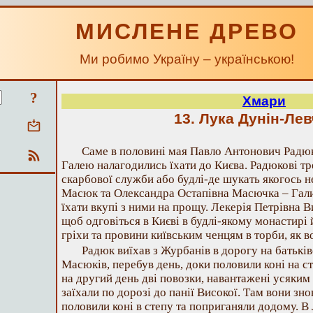
МИСЛЕНЕ ДРЕВО
Ми робимо Україну – українською!
?
Хмари
13. Лука Дунін-Ле
Саме в половині мая Павло Антонович Радю
Галею налагодились їхати до Києва. Радюкові тр
скарбової служби або будлі-де шукать якогось н
Масюк та Олександра Остапівна Масючка – Галин
їхати вкупі з ними на прощу. Лекерія Петрівна Ви
щоб одговіться в Києві в будлі-якому монастирі 
гріхи та провини київським ченцям в торби, як в
Радюк виїхав з Журбанів в дорогу на батьків
Масюків, перебув день, доки половили коні на с
на другий день дві повозки, навантажені усяким
заїхали по дорозі до панії Високої. Там вони зно
половили коні в степу та поприганяли додому. В 