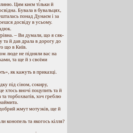
линю. Цим києм тільки й
освідна. Бувала в бувальцях,
вешталась понад Дунаєм і за
решся досвіду в усьому.
Радюк.
рівна. – Ви думали, що я сяк-
 та й дав драла в дорогу до
то що в Київ.
ом люде не підняли вас на
ками, та ще й з своїми
ть», як кажуть в приказці.
дку під сіном, сокиру,
ще хтось вночі поцупить та й
в та торбохватів, хоч греблю
наймита.
 добрий жмут мотузків, ще й
ли конопель та якогось кілля?