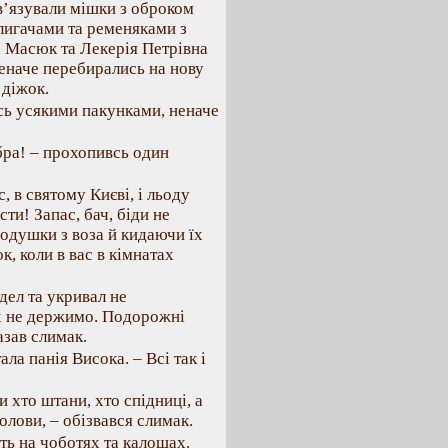
в’язували мішки з оброком
лигачами та ременяками з
а Масюк та Лекерія Петрівна
неначе перебирались на нову
 діжок.
сь усякими пакунками, неначе
бра! – прохопивсь один
, в святому Києві, і льоду
ти! Запас, бач, біди не
подушки з воза й кидаючи їх
к, коли в вас в кімнатах
дел та укривал не
 їх не держимо. Подорожні
азав слимак.
ла панія Висока. – Всі так і
и хто штани, хто спідниці, а
олови, – обізвався слимак.
ть на чоботях та калошах.