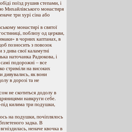
обіді поїзд рушив степами, і
цею Михайлівського монастиря
еначе три хурі сіна або
ському монастирі в святої
гостиниці, поблизу од церкви,
имаки» в чорних каптанах, в
щоб позносить з повозок
и з дива свої каламутні
нька наточанка Радюкова, і
й самі подорожні – все
ко стриміли на високих
и дивувались, як вони
олу в дорозі та не
сом не скотиться додолу в
 дряницями навкруги себе.
з-під килима три подушки,
лось на подушки, почіплялось
бплетеного задка. В
 вгніздилась, неначе квочка в