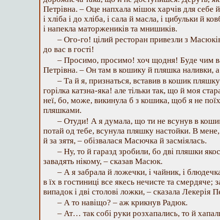
Петрівна. – Оце напхала мішок харчів для себе й
і хліба і до хліба, і сала й масла, і цибульки й ко
і напекла маторжеників та мнишиків.
– Ого-го! цілий ресторан привезли з Масюків
до вас в гості!
– Просимо, просимо! хоч щодня! Буде чим ва
Петрівна. – Он там в кошику й пляшка наливки, а
– Та й я, признаться, вставив в кошик пляшку
горілка катзна-яка! але тільки так, що й моя стар
неї, бо, може, викинула б з кошика, щоб я не поїх
пляшками.
– Отуди! А я думала, що ти не всунув в кошик
потай од тебе, всунула пляшку настойки. В мене, 
й за зятя, – обізвалася Масючка й засміялась.
– Ну, то й гаразд зробили, бо дві пляшки яко
завадять нікому, – сказав Масюк.
– А я забрала й ложечки, і чайник, і блюдечка
в їх в гостиниці все якесь нечисте та смердяче; 
випадок і дві столові ложки, – сказала Лекерія П
– А то навіщо? – аж крикнув Радюк.
– Ат… так собі руки розхапались, то й хапал