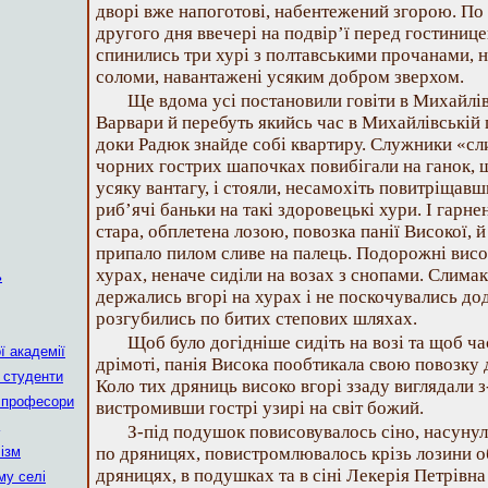
дворі вже напоготові, набентежений згорою. По 
другого дня ввечері на подвір’ї перед гостини
спинились три хурі з полтавськими прочанами, н
соломи, навантажені усяким добром зверхом.
Ще вдома усі постановили говіти в Михайлів
Варвари й перебуть якийсь час в Михайлівській 
доки Радюк знайде собі квартиру. Служники «сл
чорних гострих шапочках повибігали на ганок, 
усяку вантагу, і стояли, несамохіть повитріщавш
риб’ячі баньки на такі здоровецькі хури. І гарне
стара, обплетена лозою, повозка панії Високої, 
припало пилом сливе на палець. Подорожні висо
хурах, неначе сиділи на возах з снопами. Слимак
ь
держались вгорі на хурах і не поскочувались дод
розгубились по битих степових шляхах.
Щоб було догідніше сидіть на возі та щоб ча
ї академії
дрімоті, панія Висока пообтикала свою повозку
 студенти
Коло тих дряниць високо вгорі ззаду виглядали 
а професори
вистромивши гострі узирі на світ божий.
З-під подушок повисовувалось сіно, насуну
ізм
по дряницях, повистромлювалось крізь лозини о
дряницях, в подушках та в сіні Лекерія Петрівна
му селі