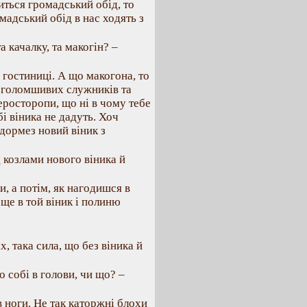
иться громадський обід, то
мадський обід в нас ходять з
а качалку, та макогін? –
 гостиниці. А що макогона, то
их голомшивих служників та
неросторопи, що ні в чому тебе
бі віника не дадуть. Хоч
 дормез новий віник з
д козлами нового віника й
и, а потім, як нагодишся в
 ще в той віник і полиню
х, така сила, що без віника й
о собі в голови, чи що? –
в ноги. Не так каторжні блохи