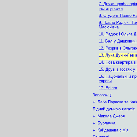
7. Дочки професорів
інститутками
8. Студент Павло Р
9. Павло Радюк і Га
Масюківна
10. Радюк і Ольга 
11. Бал у Дашковичі
12. Розрив з Ольгою
13. Лука Дунін-Левч
14. Нова квартира в
15. Друзі в гостях 
16. Національні й пр
справи
17. Епілог
Запорожці
+
Баба Параска та баб
Бідний думкою багатіє
+
Микола Джеря
+
Бурлачка
+
Кайдашева сім’я