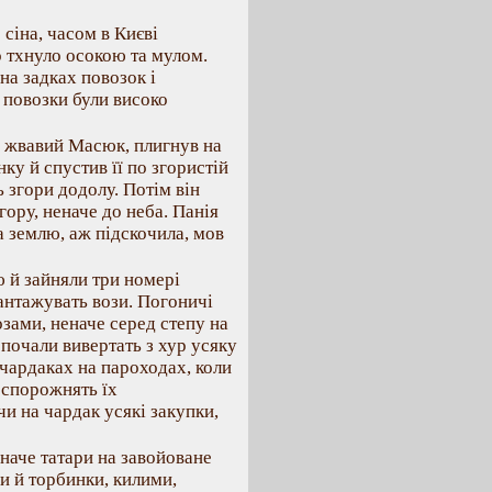
 сіна, часом в Києві
о тхнуло осокою та мулом.
на задках повозок і
 повозки були високо
ий жвавий Масюк, плигнув на
ку й спустив її по згористій
 згори додолу. Потім він
вгору, неначе до неба. Панія
а землю, аж підскочила, мов
 й зайняли три номері
вантажувать вози. Погоничі
озами, неначе серед степу на
 почали вивертать з хур усяку
а чардаках на пароходах, коли
 спорожнять їх
 на чардак усякі закупки,
наче татари на завойоване
би й торбинки, килими,