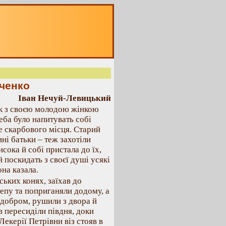
вченко
Іван Нечуй-Левицький
к з своєю молодою жінкою
еба було напитувать собі
е скарбового місця. Старий
і батьки – теж захотіли
сока й собі пристала до їх,
й поскидать з своєї душі усякі
она казала.
ських конях, заїхав до
тепу та поприганяли додому, а
 добром, рушили з двора й
в пересиділи півдня, доки
Лекерії Петрівни віз стояв в