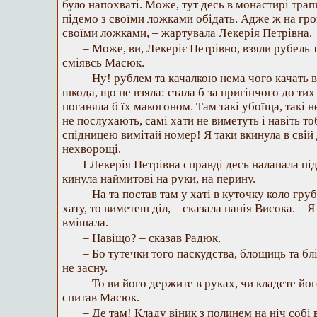
було напохваті. Може, тут десь в монастирі трап
підемо з своїми ложками обідать. Адже ж на гро
своїми ложками, – жартувала Лекерія Петрівна.
– Може, ви, Лекеріє Петрівно, взяли рубель т
сміявсь Масюк.
– Ну! рублем та качалкою нема чого качать в
шкода, що не взяла: стала б за пригінчого до т
поганяла б їх макогоном. Там такі убоїща, такі 
не послухають, самі хати не виметуть і навіть то
спідницею вимітай номер! Я таки вкинула в свій
нехворощі.
І Лекерія Петрівна справді десь налапала пі
кинула наймитові на руки, на перину.
– На та постав там у хаті в куточку коло груб
хату, то виметеш діл, – сказала панія Висока. – Я
вмішала.
– Навіщо? – сказав Радюк.
– Бо тутечки того паскудства, блощиць та блі
не засну.
– То ви його держите в руках, чи кладете йог
спитав Масюк.
– Де там! Кладу віник з полинем на ніч собі 