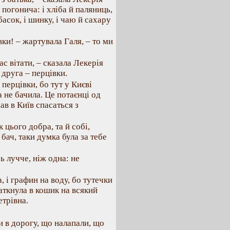
 погонича: і хліба й паляниць,
вбасок, і шинку, і чаю й сахару
ки! – жартувала Галя, – то ми
с вітати, – сказала Лекерія
 друга – перцівки.
 перцівки, бо тут у Києві
а не бачила. Це потаєнці од
ав в Київ спасаться з
 цього добра, та й собі,
бач, таки думка була за тебе
сь лучче, ніж одна: не
, і графин на воду, бо тутечки
заткнула в кошик на всякий
етрівна.
и в дорогу, що налапали, що