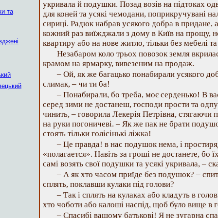
укривала й подушки. Позад возів на підтоках од
ки та
для коней та усякі чемодани, поприкручувані на
сириці. Радюк набрав усякого добра в придане, 
кожний раз виїжджали з дому в Київ на прощу, 
вджені
квартиру або на нове житло, тільки без мебелі та
Незабаром коло трьох повозок земля вкрила
крамом на ярмарку, вивезеним на продаж.
– Ой, як же багацько понабирали усякого до
ький
слимак, – чи ти ба!
вецький
– Понабирали, бо треба, моє серденько! В вас
серед зими не достанеш, господи прости та одпус
чинить, – говорила Лекерія Петрівна, стягаючи 
на руки погоничеві. – Як же пак не брати подушо
стоять тільки голісінькі ліжка!
– Це правда! в нас подушок нема, і простиря
«полагается». Навіть за гроші не достанете, бо
самі возять свої подушки та усякі укривала, – ск
– А як хто часом приїде без подушок? – спита
сплять, поклавши кулаки під голови?
– Так і сплять на кулаках або кладуть в голов
хто чоботи або калоші наспід, щоб було вище в г
– Спасибі вашому батькові! Я не зугарна спа