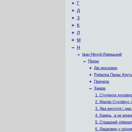
+
Г
+
Д
+
З
+
К
+
Л
+
М
–
Н
–
Іван Нечуй-Левицький
–
Проза
+
Дві московки
+
Рибалка Панас Крут
+
Причепа
–
Хмари
1. Студенти духовно
2. Маляр Сухобрус і
3. Два весілля і дв
4. Камінь, а не жінка
5. Страшний ліберал
6. Дашкович у рідно