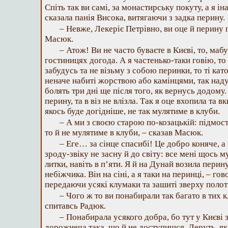
Спіть так ви самі, за монастирську покуту, а я і
сказала панія Висока, витягаючи з задка перину.
– Невже, Лекеріє Петрівно, ви оце й перину 
Масюк.
– Атож! Ви не часто буваєте в Києві, то, мабут
гостиницях догода. А я частенько-таки говію, то 
забудусь та не візьму з собою перинки, то ті кат
неначе набиті жорствою або камінцями, так над
болять три дні ще після того, як вернусь додому.
перину, та в віз не влізла. Так я оце вхопила та в
якось буде догідніше, не так мулятиме в клуби.
– А ми з своєю старою по-козацькій: підмост
то й не мулятиме в клуби, – сказав Масюк.
– Еге… за сінце спасибі! Це добро коняче, а
зроду-звіку не засну й до світу: все мені щось му
литки, навіть в п’яти. Я й на Дунай возила пери
небіжчика. Він на сіні, а я таки на перинці, – го
передаючи усякі клумаки та зашиті зверху поло
– Чого ж то ви понабирали так багато в тих 
спитавсь Радюк.
– Понабирала усякого добра, бо тут у Києві 
дорожнеча така, що й не доступишся. Деруть, як 