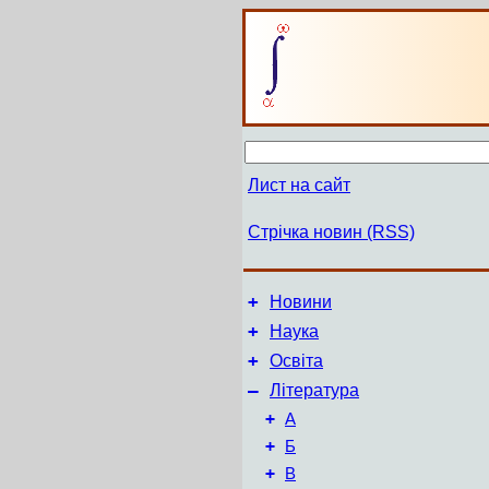
Лист на сайт
Стрічка новин (RSS)
+
Новини
+
Наука
+
Освіта
–
Література
+
А
+
Б
+
В