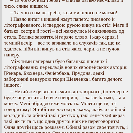
– Та чого ж нам треба? – спитав батько несміливо й
тихо, сливе нишком.
– Та чого нам не треба, коли ми нічого не маємо!
І Павло витяг з кишені жмут паперу, писаного й
літографованого, й твердою рукою кинув на стіл. Мати й
батько, сестри й гості – всі жахнулись й одхилились од
стола. Велике завзяття, й гаряче слово, і жар серця, і
темний вечір – все те впливало на слухачів так, що їм
здалось, ніби він кинув на стіл якісь чари, а не пучок
паперу.
Між тими паперами було багацько писаних і
літографованих перекладів нових європейських авторів:
[Ренара, Бюхнера, Фейербаха, Прудона, деякі
заборонені цензурою твори Шевченка і багато дечого
іншого.]
– Нехай же це все полежить до завтрього, бо тепер не
буде часу читать. Ти все говориш, – сказав батько, – а я
мовчу. Мені обридло вже мовчать. Мовчи ще ти, а я
говоритиму! Я тобі тим часом розкажу, як були собі дві
молодиці, та обидві такі цокотухи, такі лепетухи! якраз
такі, як ти та я, що одна другої ніяк не переговорить!
Одна другій щось розказує. Обидві разом своє товчуть, і