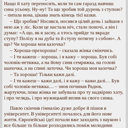
Нащо й хату переносить, коли ти сам гаразд навчиш
сина усьому. Ну-ну! Та що зробив той дурень з ступою?
– питала вона, цікава знать кінець тієї казки.
– Що зробив? Носився, носився цілий день і зайшов з
нею аж у ліс. Коли це настала ніч, стало поночі, а він і
думає: «А що, як я засну, а хтось прийде та вкраде
ступу? Полізу я на дуба та й ступу потягну з собою». А
що? Чи хороша моя казочка?
– Хороша-прехороша! – сказала жінка сміючись.
– І ти кажеш – хороша, і я кажу – хороша. Був собі
чоловік-нетяжка, а на йому синя семряжка, на голові
шапочка, а на спині латочка. Чи хороша моя казочка?
– Та хороша! Тільки кажи далі.
– І ти кажеш – кажи далі, і я кажу – кажи далі… Був
собі чоловік-нетяжка… – знов починав Радюк,
жартуючи, поки жінка не забувала про ту надвірню хату,
і про челядь, і про мужицький вплив на свого синка.
Павло скінчив гімназію дуже добре й пішов в
університет. В університеті почалось для його нове
життя. Європейські ідеї почали вже заходить з наукою і
все більше та більше розходились поміж молодими