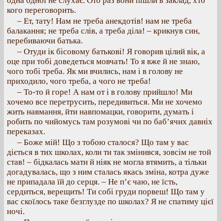
одна одної не слухає. Ото раз вони пішли в заклад, хто
кого переговорить.
– Ет, тату! Нам не треба анекдотів! нам не треба
балакання; не треба слів, а треба діла! – крикнув син,
перебиваючи батька.
– Отуди ік бісовому батькові! Я говорив цілий вік, а
оце при тобі доведеться мовчать! То я вже й не знаю,
чого тобі треба. Як ми вчились, нам і в голову не
приходило, чого треба, а чого не треба!
– То-то й горе! А нам от і в голову прийшло! Ми
хочемо все перетрусить, передивиться. Ми не хочемо
жить навмання, йти навпомацки, говорити, думать і
робить по чийомусь там розумові чи по баб’ячих давніх
переказах.
– Боже мій! Що з тобою сталося? Що там у вас
діється в тих школах, коли ти так змінився, зовсім не той
став! – бідкалась мати й ніяк не могла втямить, а тільки
догадувалась, що з ним сталась якась зміна, котра дуже
не припадала їй до серця. – Не п’є чаю, не їсть,
сердиться, верещить! Ти собі груди порвеш! Що там у
вас скоїлось таке безглузде по школах? Я не спатиму цієї
ночі.