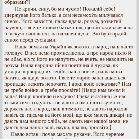
образами?]
– Не кричи, сину, бо ми чуємо! Пожалій себе! –
здержував його батько, а сам несамохіть милувався
сином. Його завзяття, палка вдача, розум, розвитий
наукою, – все те тішило батька так, що він задивлявся на
блискучі синові очі, на палаючі щоки. Він був гордий
сином перед сусідами.
– Наша земля на Україні як золото, а народ наш часто
голодує. В нас нема промислівства, а про народ ніхто й
не дбає, ніхто його не напутить, не вчить, не наводить на
розум. Наша народна пісня поетична й чудова, як
утвори перворядних геніїв; наша поезія, наша мова
багата, як щире золото. І все те марно занапащається,
пропадає, лежить непочате. І доки воно лежатиме? Нам
це треба войни, а треба просвіти! [Нащо нам земля й
вода? Нащо кропило й кадило? Грека й латина? А нас
тільки тим і годують і не дають нам нічого луччого,
держать нас і народ наш в темноті, не дають народові
навіть св. письма на його мові, що вже мають дикарі, не
дають нам нашого хліба, не дають нам нашої мови, не
дають нам нашої волі, науки, школи, просвіти.]
Павло встав і почав махать руками. Його червоне