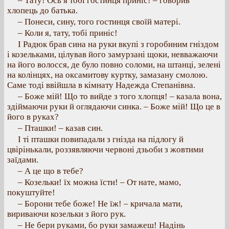
– Тату! Ось я тобі гостинця приніс! – говорив
хлопець до батька.
– Понеси, сину, того гостинця своїй матері.
– Коли я, тату, тобі приніс!
І Радюк брав сина на руки вкупі з горобиним гніздом
і козельками, цілував його замурзані щоки, невважаючи
на його волосся, де було повно соломи, на штанці, зелені
на колінцях, на оксамитову куртку, замазану смолою.
Саме тоді ввійшла в кімнату Надежда Степанівна.
– Боже мій! Що то вийде з того хлопця! – казала вона,
здіймаючи руки й оглядаючи синка. – Боже мій! Що це в
його в руках?
– Пташки! – казав син.
І ті пташки повипадали з гнізда на підлогу й
цвірінькали, роззявляючи червоні дзьоби з жовтими
заїдами.
– А це що в тебе?
– Козельки! їх можна їсти! – От нате, мамо,
покуштуйте!
– Борони тебе боже! Не їж! – кричала мати,
вириваючи козельки з його рук.
– Не бери руками, бо руки замажеш! Надінь