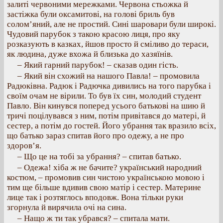
залиті червоними мережками. Червона стьожка й
застіжка були оксамитові, на голові бриль був
солом’яний, але не простий. Сині шаровари були широкі.
Чудовий парубок з такою красою лиця, про яку
розказують в казках, йшов просто й сміливо до тераси,
як людина, дуже вхожа й близька до хазяїнів.
– Який гарний парубок! – сказав один гість.
– Який він схожий на нашого Павла! – промовила
Радюківна. Радюк і Радючка дивились на того парубка і
своїм очам не вірили. То був їх син, молодий студент
Павло. Він кинувся поперед усього батькові на шию й
тричі поцілувався з ним, потім привітався до матері, й
сестер, а потім до гостей. Його убрання так вразило всіх,
що батько зараз спитав його про одежу, а не про
здоров’я.
– Що це на тобі за убрання? – спитав батько.
– Одежа! хіба ж не бачите? український народний
костюм, – промовив син чистою українською мовою і
тим ще більше вдивив свою матір і сестер. Материне
лице так і розтяглось вподовж. Вона тільки руки
згорнула й вирячила очі на сина.
– Нащо ж ти так убрався? – спитала мати.