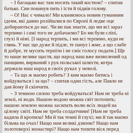
– І багацько вас там носить такий костюм? – спитав
батько. Син покинув пить і їсти й підвів голову.
– О! Нас є чимало! Ми кланяємось новим гуманним
ідеям, які давно розійшлися по Європі й ледве оце
добираються до нас. Чи ви пак знаєте, що ми всі зараз
терпимо і самі того не добачаємо? Бо ми були сліпі,
глухі й німі. [І народ терпить, і ми всі терпимо, куди не
глянь. У нас що дуже й підле, те панує і жме, а що слабе
й добре, те мусить терпіти і не сміє голосу подати.] Ще
то наше велике щастя, що народ наш вже визволений од
панщини, вирваний з рук польської шляхти, котра
держала наш народ в своїх руках у неволі.
– Та що ж маємо робить? З ким маємо битись і
войдуваться і за що? – спитав один гість, але Павло не
дав йому й скінчити.
– З темною силою треба войдуваться! Нам не треба ні
землі, ні води. Нашою водою можна світ потопить;
нашою землею можна засипать волю всіх людей на
цілому світі. Нам не треба солдатчини! [Нам не треба
кадила й кропила! Ми й так темні й глухі; ми й так маємо
більма на очах! Нащо нам великі дзвони? Нащо нам
золотоверхі монастирі? Нащо нам топити віск перед