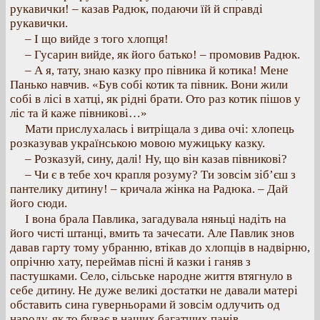
рукавички! – казав Радюк, подаючи їй й справді
рукавички.
– І що вийде з того хлопця!
– Гусарин вийде, як його батько! – промовив Радюк.
– А я, тату, знаю казку про півника й котика! Мене
Панько навчив. «Був собі котик та півник. Вони жили
собі в лісі в хатці, як рідні брати. Ото раз котик пішов у
ліс та й каже півникові…»
Мати прислухалась і витріщала з дива очі: хлопець
розказував українською мовою мужицьку казку.
– Розказуй, сину, далі! Ну, що він казав півникові?
– Чи є в тебе хоч крапля розуму? Ти зовсім зіб’єш з
пантелику дитину! – кричала жінка на Радюка. – Дай
його сюди.
І вона брала Павлика, загадувала няньці надіть на
його чисті штанці, вмить та зачесати. Але Павлик знов
давав гарту тому убранню, втікав до хлопців в надвірню,
опрічню хату, переймав пісні й казки і ганяв з
пастушками. Село, сільське народне життя втягнуло в
себе дитину. Не дуже великі достатки не давали матері
обставить сина гуверньорами й зовсім одлучить од
народу, як то буває в наших багатших панів.