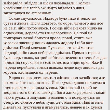
змізерніла, зблідла; її щоки позападали, і колись
класичний ніс тепер аж надто видався з лиця,
загострився по-старечому.
Сонце спускалось. Надворі було тихо й тепло, як
буває в жнива. Після довгого, як море, літнього дня все
на світі ніби потомилось. І сонце ніби знехотя йшло на
одпочинок, дерева стояли неворушно. На полі на
пригорках важкі болотки проса, повні, стиглі вже
колоски пшениці понахилялись додолу і ніби вже
дрімали. Птиці мовчали. Було якось тихо й мертво
надворі, ніби само небо вже дрімало. Прямо з тераси
було видко шлях, котрий вибігав з зеленого степу й ледве
примітно спускався в село возвозом з пригорка. Вже й
череда перейшла; тільки шляхом ледве плуганились дві
корови, одбившись од череди.
Радюк почав розмовлять з жінкою про хазяйство; але
розмова його все рвалася. Його думка давно полинула в
степ шляхом – виглядать сина. Він пив чай і очей не
зводив з того битого шляху. І його жінка держала стакан
чаю в руках, а задумані, втомлені очі повернулись до
степу, до синього неба, туди, де стояв Київ. Навіть малі
дівчата не пустували й вгамувались, неначе й їх думки