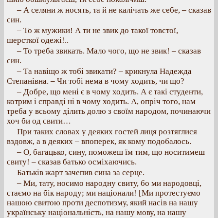
– А селяни ж носять, та й не калічать же себе, – сказав
син.
– То ж мужики! А ти не звик до такої товстої,
шерсткої одежі!..
– То треба звикать. Мало чого, що не звик! – сказав
син.
– Та навіщо ж тобі звикати? – крикнула Надежда
Степанівна. – Чи тобі нема в чому ходить, чи що?
– Добре, що мені є в чому ходить. А є такі студенти,
котрим і справді ні в чому ходить. А, опріч того, нам
треба у всьому ділить долю з своїм народом, починаючи
хоч би од свити…
При таких словах у деяких гостей лиця розтяглися
вздовж, а в деяких – впоперек, як кому подобалось.
– О, багацько, сину, поможеш їм тим, що носитимеш
свиту! – сказав батько осміхаючись.
Батьків жарт зачепив сина за серце.
– Ми, тату, носимо народну свиту, бо ми народовці,
стаємо на бік народу; ми націонали! [Ми протестуємо
нашою свитою проти деспотизму, який насів на нашу
українську національність, на нашу мову, на нашу