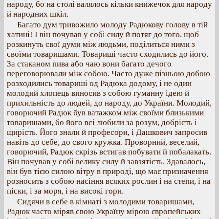
народу, бо на столі валялось кільки книжечок для народу
й народних шкіл.
Багато дум тривожило молоду Радюкову голову в тій
хатині! І він почував у собі силу й потяг до того, щоб
розкинуть свої думи між людьми, поділиться ними з
своїми товаришами. Товариші часто сходились до його.
За стаканом пива або чаю вони багато дечого
переговорювали між собою. Часто дуже пізньою добою
розходились товариші од Радюка додому, і не один
молодий хлопець виносив з собою гуманну ідею й
прихильність до людей, до народу, до України. Молодий,
говорючий Радюк був ватажком між своїми близькими
товаришами, бо його всі любили за розум, добрість і
щирість. Його знали й професори, і Дашкович запросив
навіть до себе, до свого кружка. Проворний, веселий,
говорючий, Радюк скрізь встигав побувати й побалакать.
Він почував у собі велику силу й завзятість. Здавалось,
він був тією силою вітру в природі, що має призначення
розносить з собою насіння всяких рослин і на степи, і на
піски, і за моря, і на високі гори.
Сидячи в себе в кімнаті з молодими товаришами,
Радюк часто міряв свою Україну мірою європейських