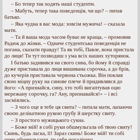
– Бо тепер так ходять наші студенти.
– Мабуть, тепер така поведенція, чи що? – питав
батько.
– Яка чудна в вас мода: зовсім мужича! – сказала
мати.
– Та й ваша мода часом буває не краща, – промовив
Радюк до жінки. – Одначе студентська поведенція не
погана, сказати правду! Та як тобі, Павле, вона пристала
до лиця! Ти тут позводиш з ума всіх наших хуторянок.
І батько задивився на свого сина, бо йому й справді
дуже приставала до лиця вишивана сорочка, а до брів,
до кучерів приставала червона стьожка. Він поклав
свою міцну руку на синове плече й придивлявся до
його: «А признайся, сину, хто тобі вигаптував оцю
мережану сорочку, га? Ану, признавайся!» – і всі
засміялись.
– З чого оце в тебе ця свита? – питала мати, лапаючи
своєю делікатною рукою грубу й шерстку свиту.
– З простого мужицького сукна.
– Боже мій! я собі руки обшмульгала об твою свиту!
Скинь, будь ласка, її! Зараз скинь! Боже мій! ти собі
шию обшмульгаєш, ти себе покалічиш.