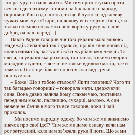
літературу, на наше життя. Ми тим протестуємо проти
всякого деспотизму і стаємо на бік нашого народу,
боронячи його од панства, та ще й чужого, од впливу
чужих мов, чужої віри, од впливу всіх чортів і бісів, які
тільки посміли покласти свою ворожу руку на наше
добро, на наш народ!..]
Павло Радюк говорив чистою українською мовою.
Надежді Степанівні так і здалось, що він знов попав під
вплив наймитів, пастухів і всієї журбанської челяді. Та
свита, та українська розмова, той запал, з яким говорив
молодий студент, – все те не тільки вдивило матір, але й
злякало. Гості ще більше порозтягали вид і руки
поопускали.
– Боже! Що з тобою сталося? Як ти говориш? Чого ти
так багацько говориш? – говорила мати, здержуючи
сина. Вона давно налила йому стакан чаю, поставила
перед ним масло, паляницю, сухарці, молоко. А син
неначе не бачив нічого та все говорив, доки й чай
прохолов.
– Ми носимо народну одежу, бо чим же ми викинемо
значок про свої ідеї? Чим же ми дамо ознаку, коли нам
рот затулений, коли нам зв’язали руки й ноги. Що ж ми