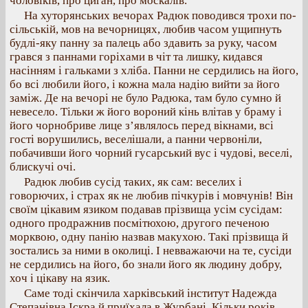
чоловіків, про циган, про москалів.
На хуторянських вечорах Радюк поводився трохи по-
сільській, мов на вечорницях, любив часом ущипнуть
будлі-яку панну за палець або здавить за руку, часом
грався з паннами горіхами в чіт та лишку, кидався
насінням і гальками з хліба. Панни не сердились на його,
бо всі любили його, і кожна мала надію вийти за його
заміж. Де на вечорі не було Радюка, там було сумно й
невесело. Тільки ж його вороний кінь влітав у браму і
його чорнобриве лице з’являлось перед вікнами, всі
гості ворушились, веселішали, а панни червоніли,
побачивши його чорний гусарський вус і чудові, веселі,
блискучі очі.
Радюк любив сусід таких, як сам: веселих і
говорючих, і страх як не любив пічкурів і мовчунів! Він
своїм цікавим язиком подавав прізвища усім сусідам:
одного продражнив посмітюхою, другого печеною
морквою, одну панію назвав макухою. Такі прізвища й
зостались за ними в околиці. І невважаючи на те, сусіди
не сердились на його, бо знали його як людину добру,
хоч і цікаву на язик.
Саме тоді скінчила харківський інститут Надежда
Степанівна Іскра й приїхала в Журбані. Кільки років