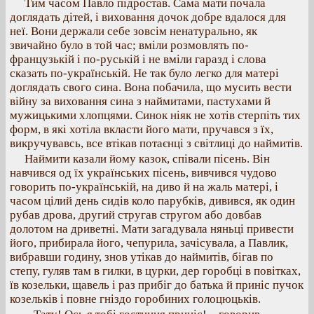
Тим часом Павло підростав. Сама мати почала
доглядать дітей, і виховання дочок добре вдалося для
неї. Вони держали себе зовсім ненатурально, як
звичайно було в той час; вміли розмовлять по-
французькій і по-руській і не вміли гаразд і слова
сказать по-українській. Не так було легко для матері
доглядать свого сина. Вона побачила, що мусить вести
війну за виховання сина з наймитами, пастухами й
мужицькими хлопцями. Синок ніяк не хотів стерпіть тих
форм, в які хотіла вкласти його мати, пручався з їх,
викручувавсь, все втікав потаєнці з світлиці до наймитів.
Наймити казали йому казок, співали пісень. Він
навчився од їх українських пісень, вивчився чудово
говорить по-українській, на диво й на жаль матері, і
часом цілий день сидів коло парубків, дивився, як один
рубав дрова, другий стругав стругом або довбав
долотом на дриветні. Мати загадувала няньці привести
його, прибирала його, чепурила, зачісувала, а Павлик,
вибравши годину, знов утікав до наймитів, бігав по
степу, гуляв там в гилки, в цурки, дер горобці в повітках,
їв козельки, щавель і раз прибіг до батька й приніс пучок
козельків і повне гніздо горобиних голоцюцьків.