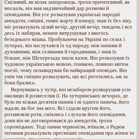
Сміливий, як козак запорожець, трохи причепливий, як
москаль, він мав надзвичайний дар розмови й
оповідання. Він усе розказував українські народні
анекдоти, смішні, повні жарту й юмору, знав їх без ліку,
міг розказувать цілий вечір, другий вечір, тиждень і все
десь їх набирав, неначе витрушував з якогось
безоднього мішка. Пробуваючи на Україні по селах і
хуторах, він наслухався їх од народу, між панами й
духовними, між селянами й городянами, і знав їх
більше, ніж Шехерезада знала казок. Він розказував їх
чудовою українською мовою, плавкою, повною квіток
поезії, чому позавидував би найкращий оповідач. Він
умів так смішно розказувать, що всі реготались, аж за
боки брались.
Вернувшись у хутір, він незабаром розворушив усю
околицю й розвеселив її. На хуторянських вечорах, де
було по кільки десятків паннів і ні одного панича, його
ждали, як бог зна кого. Всі сідали кругом його,
роззявляли роти, сміялись і слухали його оповідання,
доки він не договорювався до анекдотів, трохи
сороміцьких. Тоді панни червоніли, втікали, а Радюк
починав розказувать пресмішні оповідання про жінок та