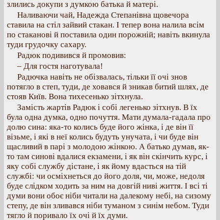
злились докупи з думкою батька й матері.
Наливаючи чай, Надежда Степанівна щовечора
ставила на стіл зайвий стакан. І тепер вона налила всім
по стаканові й поставила один порожній; навіть вкинула
туди грудочку сахару.
Радюк подивився й промовив:
– Для гостя наготувала!
Радючка навіть не обізвалась, тільки її очі знов
потягло в степ, туди, де ховався й зникав битий шлях, де
стояв Київ. Вона тихесенько зітхнула.
Замість жартів Радюк і собі легенько зітхнув. В їх
була одна думка, одно почуття. Мати думала-гадала про
долю сина: яка-то колись буде його жінка, і де він її
візьме, і які в неї колись будуть унучата, і чи буде він
щасливий в парі з молодою жінкою. А батько думав, як-
то там синові вдалися екзамени, і як він скінчить курс, і
яку собі службу дістане, і як йому вдасться на тій
службі: чи осміхнеться до його доля, чи, може, недоля
буде слідком ходить за ним на довгій ниві життя. І всі ті
думи вони обоє ніби читали на далекому небі, на сизому
степу, де він зливався ніби туманом з синім небом. Туди
тягло й поривало їх очі й їх думи.