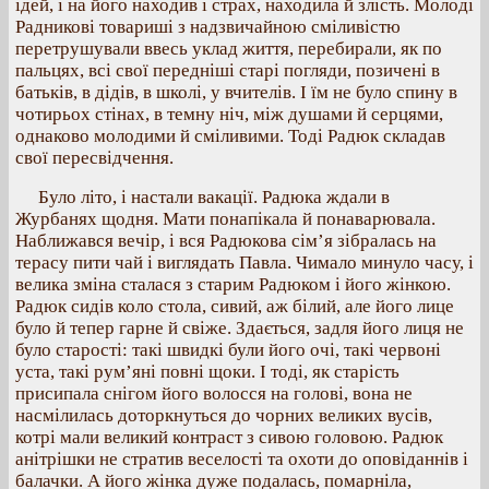
ідей, і на його находив і страх, находила й злість. Молоді
Радникові товариші з надзвичайною сміливістю
перетрушували ввесь уклад життя, перебирали, як по
пальцях, всі свої передніші старі погляди, позичені в
батьків, в дідів, в школі, у вчителів. І їм не було спину в
чотирьох стінах, в темну ніч, між душами й серцями,
однаково молодими й сміливими. Тоді Радюк складав
свої пересвідчення.
Було літо, і настали вакації. Радюка ждали в
Журбанях щодня. Мати понапікала й понаварювала.
Наближався вечір, і вся Радюкова сім’я зібралась на
терасу пити чай і виглядать Павла. Чимало минуло часу, і
велика зміна сталася з старим Радюком і його жінкою.
Радюк сидів коло стола, сивий, аж білий, але його лице
було й тепер гарне й свіже. Здається, задля його лиця не
було старості: такі швидкі були його очі, такі червоні
уста, такі рум’яні повні щоки. І тоді, як старість
присипала снігом його волосся на голові, вона не
насмілилась доторкнуться до чорних великих вусів,
котрі мали великий контраст з сивою головою. Радюк
анітрішки не стратив веселості та охоти до оповіданнів і
балачки. А його жінка дуже подалась, помарніла,