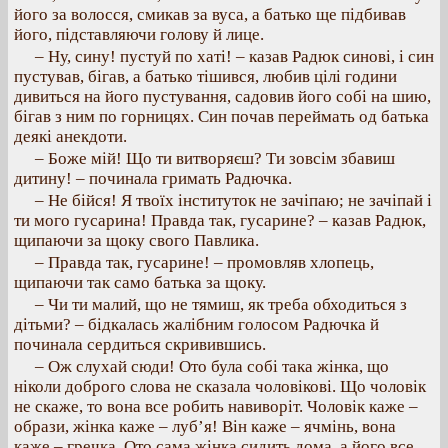
його за волосся, смикав за вуса, а батько ще підбивав
його, підставляючи голову й лице.
– Ну, сину! пустуй по хаті! – казав Радюк синові, і син
пустував, бігав, а батько тішився, любив цілі години
дивиться на його пустування, садовив його собі на шию,
бігав з ним по горницях. Син почав переймать од батька
деякі анекдоти.
– Боже мій! Що ти витворяєш? Ти зовсім збавиш
дитину! – починала гримать Радючка.
– Не бійся! Я твоїх інституток не зачіпаю; не зачіпай і
ти мого гусарина! Правда так, гусарине? – казав Радюк,
щипаючи за щоку свого Павлика.
– Правда так, гусарине! – промовляв хлопець,
щипаючи так само батька за щоку.
– Чи ти малий, що не тямиш, як треба обходиться з
дітьми? – бідкалась жалібним голосом Радючка й
починала сердиться скривившись.
– Ож слухай сюди! Ото була собі така жінка, що
ніколи доброго слова не сказала чоловікові. Що чоловік
не скаже, то вона все робить навиворіт. Чоловік каже –
образи, жінка каже – луб’я! Він каже – ячмінь, вона
каже – гречка. Ото сама жінка сидить дома, а його все