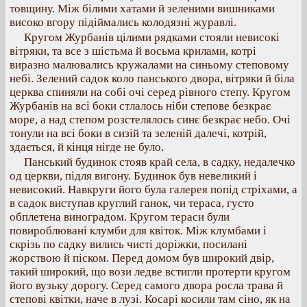
товщину. Між білими хатами й зеленими вишниками
високо вгору підіймались колодязні журавлі.
Кругом Журбанів цілими рядками стояли невисокі
вітряки, та все з шістьма й восьма крилами, котрі
виразно малювались кружалами на синьому степовому
небі. Зелений садок коло панського двора, вітряки й біла
церква спиняли на собі очі серед рівного степу. Кругом
Журбанів на всі боки стлалось ніби степове безкрає
море, а над степом розстелялось синє безкрає небо. Очі
тонули на всі боки в сизій та зеленій далечі, котрій,
здається, й кінця нігде не було.
Панський будинок стояв край села, в садку, недалечко
од церкви, підля вигону. Будинок був невеликий і
невисокий. Навкруги його була галерея попід стріхами, а
в садок виступав круглий ганок, чи тераса, густо
обплетена виноградом. Кругом тераси були
повироблювані клумби для квіток. Між клумбами і
скрізь по садку вились чисті доріжки, посилані
жорствою й піском. Перед домом був широкий двір,
такий широкий, що вози ледве встигли протерти кругом
його вузьку дорогу. Серед самого двора росла трава й
степові квітки, наче в лузі. Косарі косили там сіно, як на