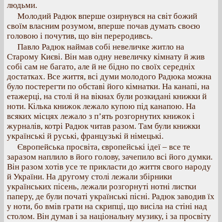
людьми.
Молодий Радюк вперше озирнувся на світ божий
своїм власним розумом, вперше почав думать своєю
головою і почутив, що він переродивсь.
Павло Радюк наймав собі невеличке житло на
Старому Києві. Він мав одну невеличку кімнату й жив
собі сам не багато, але й не бідно по своїх середніх
достатках. Все життя, всі думи молодого Радюка можна
було постерегти по обставі його кімнатки. На канапі, на
етажерці, на столі й на вікнах були розкидані книжки й
ноти. Кілька книжок лежало купою під канапою. На
всяких місцях лежало з п’ять розгорнутих книжок і
журналів, котрі Радюк читав разом. Там були книжки
українські й руські, французькі й німецькі.
Європейська просвіта, європейські ідеї – все те
заразом наплило в його голову, зачепило всі його думки.
Він разом хотів усе те прикласти до життя свого народу
й України. На другому столі лежали збірники
українських пісень, лежали розгорнуті нотні листки
паперу, де були початі українські пісні. Радюк заводив їх
у ноти, бо вмів грати на скрипці, що висіла на стіні над
столом. Він думав і за національну музику, і за просвіту