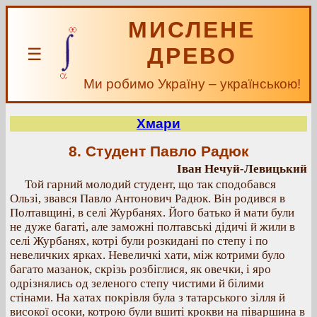
МИСЛЕНЕ
ДРЕВО
☰
Ми робимо Україну – українською!
Хмари
8. Студент Павло Радюк
Іван Нечуй-Левицький
Той гарний молодий студент, що так сподобався
Ользі, звався Павло Антонович Радюк. Він родився в
Полтавщині, в селі Журбанях. Його батько й мати були
не дуже багаті, але заможні полтавські дідичі й жили в
селі Журбанях, котрі були розкидані по степу і по
невеличких ярках. Невеличкі хати, між котрими було
багато мазанок, скрізь розбіглися, як овечки, і яро
одрізнялись од зеленого степу чистими й білими
стінами. На хатах покрівля була з татарського зілля й
високої осоки, котрою були вшиті крокви на піваршина в