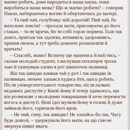
маємо робить, доки народиться наша наука, поки
виробиться наша мова? Що ж маємо робити? – говорив
Павло, набираючись вогню й обертаючись до матері.
– Та пий чай, голубчику мій дорогий! Пий чай, бо
вихолоне зовсім! – прохала мати, присовуючи до його
стакан, – та не кричи, бо ти собі горло порвеш. Їхав так
довго, приїхав так здалека, втомився, здороживсь,
припав пилом, а тут треба доконче розмовляти й
кричать!
– Спасибі, мамо! Встигну ще напитись й наїстись, –
сказав молодий студент, хлиснувши похапцем трохи
чаю й укинувши хапки в рот шматочок паляниці.
Він так швидко вливав чай у рот і так швидко їв
паляницю, неначе хапався кудись йти, щось робить.
Після університетського товариства, після палких
недавніх диспутів у Києві йому й тепер здавалось, що
він розмовляє з молодими товаришами й хоче перемогти
когось в диспуті. Нові ідеї муляли йому в голові й дуже
займали його, гарячили його кров.
– Не пий, сину, так швидко! Не хапайсь-бо так. Часу
буде доволі, – здержувала його мати, на що син не
звернув ніякої вваги.