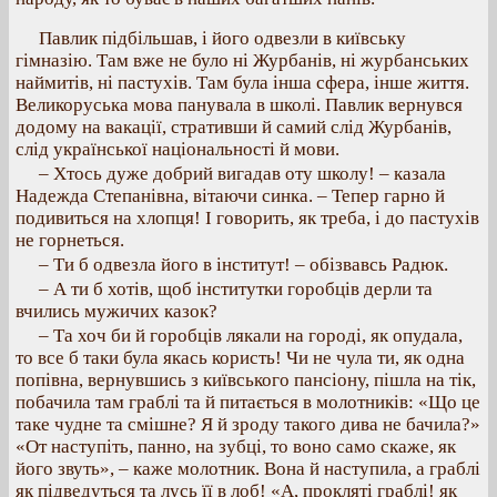
Павлик підбільшав, і його одвезли в київську
гімназію. Там вже не було ні Журбанів, ні журбанських
наймитів, ні пастухів. Там була інша сфера, інше життя.
Великоруська мова панувала в школі. Павлик вернувся
додому на вакації, стративши й самий слід Журбанів,
слід української національності й мови.
– Хтось дуже добрий вигадав оту школу! – казала
Надежда Степанівна, вітаючи синка. – Тепер гарно й
подивиться на хлопця! І говорить, як треба, і до пастухів
не горнеться.
– Ти б одвезла його в інститут! – обізвавсь Радюк.
– А ти б хотів, щоб інститутки горобців дерли та
вчились мужичих казок?
– Та хоч би й горобців лякали на городі, як опудала,
то все б таки була якась користь! Чи не чула ти, як одна
попівна, вернувшись з київського пансіону, пішла на тік,
побачила там граблі та й питається в молотників: «Що це
таке чудне та смішне? Я й зроду такого дива не бачила?»
«От наступіть, панно, на зубці, то воно само скаже, як
його звуть», – каже молотник. Вона й наступила, а граблі
як підведуться та лусь її в лоб! «А, прокляті граблі! як