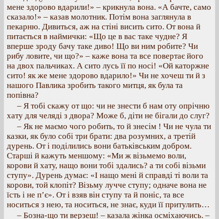
мене здорово вдарили!» – крикнула вона. «А бачте, само
сказало!» – казав молотник. Потім вона заглянула в
пекарню. Дивиться, аж на стіні висить сито. От вона й
питається в наймички: «Що це в вас таке чудне? Я
вперше зроду бачу таке диво! Що ви ним робите? Чи
рибу ловите, чи що?» – каже вона та все повертає його
на двох пальчиках. А сито лусь її по носі! «Ой каторжне
сито! як же мене здорово вдарило!» Чи не хочеш ти й з
нашого Павлика зробить такого митця, як була та
попівна?
– Я тобі скажу от що: чи не знести б нам оту опрічню
хату для челяді з двора? Може б, діти не бігали до слуг?
– Як не маємо чого робить, то й знесім ! Чи не чула ти
казки, як було собі три брати: два розумних, а третій
дурень. От і поділились вони батьківським добром.
Старші й кажуть меншому: «Ми ж візьмемо воли,
корови й хату, нащо вони тобі здались? а ти собі візьми
ступу». Дурень думає: «І нащо мені й справді ті воли та
корови, той клопіт? Візьму лучче ступу; одначе вона не
їсть і не п’є». От і взяв він ступу та й поніс, та все
носиться з нею, та носиться, не знає, куди її притулить…
– Бозна-що ти верзеш! – казала жінка осміхаючись. –