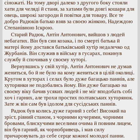
сіножаті. На тому дворі далеко з другого боку стояли
хати для челяді й станя, за хатами були довгі кошари для
овець, широкі загороди й повітки для товару. Все те
добро Радюків батько взяв за своєю жінкою, Надеждою
Степанівною Іскрою.
Старий Радюк, Антін Антонович, вийшов з людей
небагатих. Він був син козака, і по смерті батька й
матері йому достався батьківський хутір недалечко од
Журбанів. Він служив в війську в гусарах, покинув
службу й спочивав у своєму хуторі.
Вернувшись у свій хутір, Антін Антонович не думав
жениться, бо й не було на кому жениться в цілій околиці.
Кругом в хуторах і селах було дуже багацько паннів, але
хуторянки не подобались йому. Він дуже багацько на
своєму віку бачив усяких людей і не міг вподобать собі
хоч і гарних, але трохи простих полтавських хуторянок.
Зате ж він сам був ідолом для сусідських паннів.
Радюк був колись дуже гарний з себе! Високий на
зріст, рівний станом, з чорними кучерями, чорними
бровами, блискучими веселими очима й повним лицем,
він був гарний, як чорнобривець, і мав силу
причаровувать до себе серце кожної молодої панни.