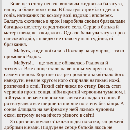
Коли це з степу неначе випливла жидівська балагула,
напнута білим полотном. В балагулі стриміло з десять
голів, натиканих по всьому возі вздовж і впоперек.
Балагула скотилась в ярок і наробила своїми брязкалами
багацько шелесту серед тихого села. Серце в батька й
матері швидше закидалось. Одначе балагула загула проз
панський двір, і швидко не стало чуть ні гудіння, ні
брязкання.
– Мабуть, жиди поїхали в Полтаву на ярмарок, – тихо
промовив Радюк.
– Мабуть!.. – ще тихіше обізвалась Радючка й
зітхнула. Вже сонце стало на вечірньому прузі над
самим степом. Коротке гостре проміння заквітчало його
навкруги, неначе кругом його стирчали натикані ножі,
розпечені в огні. Тихий світ лився по степу. Ввесь степ
червонів проти сонця, ніби вкритий червоним туманом, і
той туман неначе широкими завісами спадав з сонця й
розтягувався все ширше та ширше по степу без кінця. А
сонце блищало на вечірньому небі якимсь чудовим
оком, котрому нема нічого рівного в світі!
З гори знов почало з’їжджать дві повозки, запряжені
добрими кіньми. Піддурене серце батьків якось не