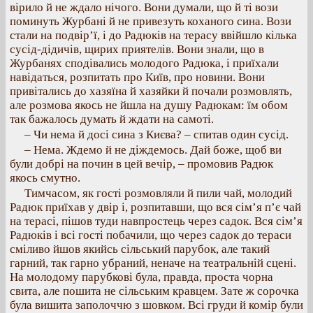
вірило й не ждало нічого. Вони думали, що й ті вози
поминуть Журбані й не привезуть коханого сина. Вози
стали на подвір’ї, і до Радюків на терасу ввійшло кілька
сусід-дідичів, щирих приятелів. Вони знали, що в
Журбанях сподівались молодого Радюка, і приїхали
навідаться, розпитать про Київ, про новини. Вони
привітались до хазяїна й хазяйки й почали розмовлять,
але розмова якось не йшла на душу Радюкам: їм обом
так бажалось думать й ждати на самоті.
– Чи нема й досі сина з Києва? – спитав один сусід.
– Нема. Ждемо й не діждемось. Дай боже, щоб ви
були добрі на почин в цей вечір, – промовив Радюк
якось смутно.
Тимчасом, як гості розмовляли й пили чай, молодий
Радюк приїхав у двір і, розпитавши, що вся сім’я п’є чай
на терасі, пішов туди навпростець через садок. Вся сім’я
Радюків і всі гості побачили, що через садок до тераси
сміливо йшов якийсь сільський парубок, але такий
гарний, так гарно убраний, неначе на театральній сцені.
На молодому парубкові була, правда, проста чорна
свита, але пошита не сільським кравцем. Зате ж сорочка
була вишита заполоччю з шовком. Всі груди й комір були