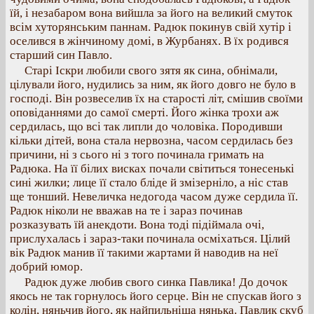
їй, і незабаром вона вийшла за його на великий смуток
всім хуторянським паннам. Радюк покинув свій хутір і
оселився в жінчиному домі, в Журбанях. В їх родився
старший син Павло.
Старі Іскри любили свого зятя як сина, обнімали,
цілували його, нудились за ним, як його довго не було в
господі. Він розвеселив їх на старості літ, смішив своїми
оповіданнями до самої смерті. Його жінка трохи аж
сердилась, що всі так липли до чоловіка. Породивши
кільки дітей, вона стала нервозна, часом сердилась без
причини, ні з сього ні з того починала гримать на
Радюка. На її білих висках почали світиться тонесенькі
сині жилки; лице її стало бліде й змізерніло, а ніс став
ще тонший. Невеличка недогода часом дуже сердила її.
Радюк ніколи не вважав на те і зараз починав
розказувать їй анекдоти. Вона тоді підіймала очі,
прислухалась і зараз-таки починала осміхаться. Цілий
вік Радюк манив її такими жартами й наводив на неї
добрий юмор.
Радюк дуже любив свого синка Павлика! До дочок
якось не так горнулось його серце. Він не спускав його з
колін, няньчив його, як найпильніша нянька. Павлик скуб