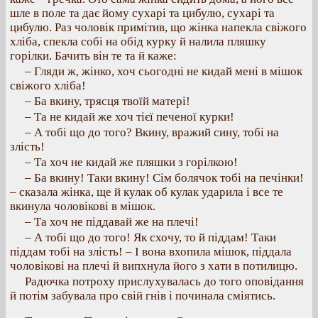
шле в поле та дає йому сухарі та цибулю, сухарі та
цибулю. Раз чоловік примітив, що жінка напекла свіжого
хліба, спекла собі на обід курку й налила пляшку
горілки. Бачить він те та й каже:
– Гляди ж, жінко, хоч сьогодні не кидай мені в мішок
свіжого хліба!
– Ба вкину, трясця твоїй матері!
– Та не кидай же хоч тієї печеної курки!
– А тобі що до того? Вкину, вражий сину, тобі на
злість!
– Та хоч не кидай же пляшки з горілкою!
– Ба вкину! Таки вкину! Сім болячок тобі на печінки!
– сказала жінка, ще й кулак об кулак ударила і все те
вкинула чоловікові в мішок.
– Та хоч не піддавай же на плечі!
– А тобі що до того! Як схочу, то й піддам! Таки
піддам тобі на злість! – І вона вхопила мішок, піддала
чоловікові на плечі й випхнула його з хати в потилицю.
Радючка потроху прислухувалась до того оповідання
й потім забувала про свій гнів і починала сміятись.