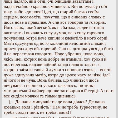
лице палало, як в огні, очі блищали завзяттям і
надзвичайною красою сміливості. Він почував у собі
таку любов до нової ідеї, що старий батько своїм
серцем, несамохіть, почутив, що в синових словах є
щось нове й правдиве. А син все говорив та говорив.
Його язик, такий легкий, як і в батька, ледве встигав
вигортать і виявлять силу думок, всю силу гарячого
почування, котре наче кипіло й клекотіло в його серці.
Мати одсунула од його холодний недопитий стакан і
присунула другий, гарячий. Син не доторкнувся до його
й не переставав говорить. Нове убрання, нова мова,
якісь ідеї, котрих вона добре не втямила, хоч трохи й
постерегала, надзвичайний запал і навіть злість, з
котрою злітали слова й думки з синового язика, – все те
дуже здивувало матір, котра до цього часу за ніякі ідеї
нічого й не чула. Вона бачила, що чиниться щось
нечуване, і перш од усього злякалась. Інстинкт
материнський найпередніше заговорив в її серці. А гості
все сиділи мовчки та тільки дивились.
[ – Де наша минувшість, де вона ділась? Де наша
козацька воля і рівність? Нам не треба Туркестану, не
треба солдатчини, не треба панів!]