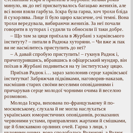
минуло, як до неї присватувалось багацько женихів, але
всі вони взяли гарбуза. Іскра була гарна, хоч трохи бліда
й сухорлява. Лице її було щиро класичне, очі темні. Вона
трохи вередувала, вибираючи женихів. За неї почали
говорити в хуторах і судили та обносили її таки добре.
– Що там за цяця приїхала в Журбані з харківського
інституту? – питали в Радюка хуторяни. – Чи вже ж пак
ви не насмілитесь приступить до неї?
– А давай спробую приступить! – гукнув Радюк і,
причепурившись, вбравшись в офіцерський мундир, він
поїхав в Журбані подивиться на ту інститутську цяцю.
Приїхав Радюк і… зараз заполонив серце харківської
інститутки! Забряжчав підківками, наговорив-наказав,
насмішив старих своїми веселими оповіданнями і
причарував серце молодої чорними очима й веселою
розмовою.
Молода Іскра, вихована по-французькому й по-
московському, слухала й не могла наслухаться
українських юмористичних оповіданнів, розказаних
червоними устами, приправлених жартами й смішками,
ще й блискавкою орлиних очей. Гарна з лиця, з
чудовими очима, вона сподобалась Радюкові, а Радюк