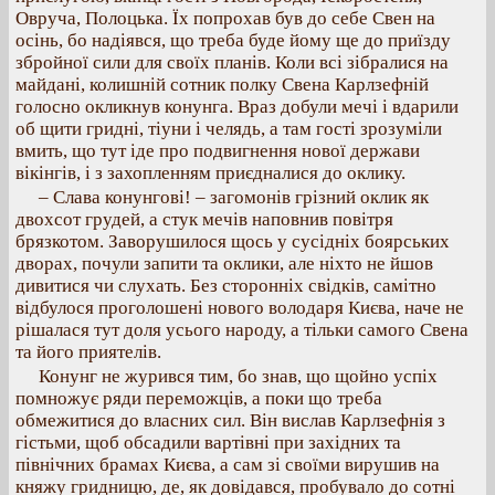
Овруча, Полоцька. Їх попрохав був до себе Свен на
осінь, бо надіявся, що треба буде йому ще до приїзду
збройної сили для своїх планів. Коли всі зібралися на
майдані, колишній сотник полку Свена Карлзефній
голосно окликнув конунга. Враз добули мечі і вдарили
об щити гридні, тіуни і челядь, а там гості зрозуміли
вмить, що тут іде про подвигнення нової держави
вікінгів, і з захопленням приєдналися до оклику.
– Слава конунгові! – загомонів грізний оклик як
двохсот грудей, а стук мечів наповнив повітря
брязкотом. Заворушилося щось у сусідніх боярських
дворах, почули запити та оклики, але ніхто не йшов
дивитися чи слухать. Без сторонніх свідків, самітно
відбулося проголошені нового володаря Києва, наче не
рішалася тут доля усього народу, а тільки самого Свена
та його приятелів.
Конунг не журився тим, бо знав, що щойно успіх
помножує ряди переможців, а поки що треба
обмежитися до власних сил. Він вислав Карлзефнія з
гістьми, щоб обсадили вартівні при західних та
північних брамах Києва, а сам зі своїми вирушив на
княжу гридницю, де, як довідався, пробувало до сотні