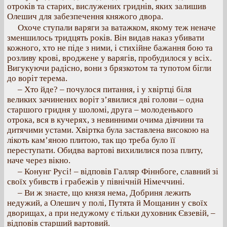
отроків та старих, вислужених гриднів, яких залишив
Олешич для забезпечення княжого двора.
Охоче ступали варяги за ватажком, якому теж неначе
зменшилось тридцять років. Він видав наказ убивати
кожного, хто не піде з ними, і стихійне бажання бою та
розливу крові, вроджене у варягів, пробудилося у всіх.
Вигукуючи радісно, вони з брязкотом та тупотом бігли
до воріт терема.
– Хто йде? – почулося питання, і у хвіртці біля
великих зачинених воріт з’явилися дві голови – одна
старшого гридня у шоломі, друга – молоденького
отрока, вся в кучерях, з невинними очима дівчини та
дитячими устами. Хвіртка була заставлена високою на
лікоть кам’яною плитою, так що треба було її
переступати. Обидва вартові вихилилися поза плиту,
наче через вікно.
– Конунг Русі! – відповів Галляр Фіннбоге, славний зі
своїх убивств і грабежів у північній Німеччині.
– Ви ж знаєте, що князя нема, Добриня лежить
недужий, а Олешич у полі, Путята й Мощанин у своїх
дворищах, а при недужому є тільки духовник Євзевій, –
відповів старший вартовий.