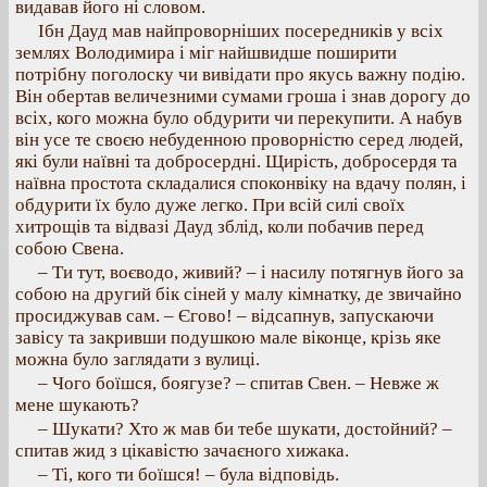
видавав його ні словом.
Ібн Дауд мав найпроворніших посередників у всіх
землях Володимира і міг найшвидше поширити
потрібну поголоску чи вивідати про якусь важну подію.
Він обертав величезними сумами гроша і знав дорогу до
всіх, кого можна було обдурити чи перекупити. А набув
він усе те своєю небуденною проворністю серед людей,
які були наївні та добросердні. Щирість, добросердя та
наївна простота складалися споконвіку на вдачу полян, і
обдурити їх було дуже легко. При всій силі своїх
хитрощів та відвазі Дауд зблід, коли побачив перед
собою Свена.
– Ти тут, воєводо, живий? – і насилу потягнув його за
собою на другий бік сіней у малу кімнатку, де звичайно
просиджував сам. – Єгово! – відсапнув, запускаючи
завісу та закривши подушкою мале віконце, крізь яке
можна було заглядати з вулиці.
– Чого боїшся, боягузе? – спитав Свен. – Невже ж
мене шукають?
– Шукати? Хто ж мав би тебе шукати, достойний? –
спитав жид з цікавістю зачаєного хижака.
– Ті, кого ти боїшся! – була відповідь.