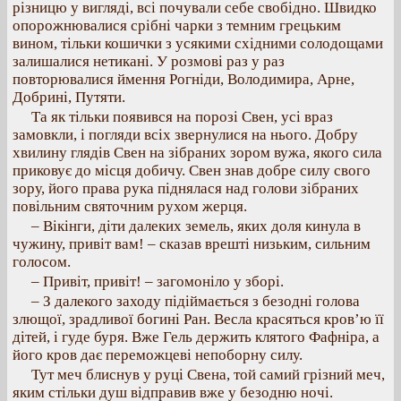
різницю у вигляді, всі почували себе свобідно. Швидко
опорожнювалися срібні чарки з темним грецьким
вином, тільки кошички з усякими східними солодощами
залишалися нетикані. У розмові раз у раз
повторювалися ймення Рогніди, Володимира, Арне,
Добрині, Путяти.
Та як тільки появився на порозі Свен, усі враз
замовкли, і погляди всіх звернулися на нього. Добру
хвилину глядів Свен на зібраних зором вужа, якого сила
приковує до місця добичу. Свен знав добре силу свого
зору, його права рука піднялася над голови зібраних
повільним святочним рухом жерця.
– Вікінги, діти далеких земель, яких доля кинула в
чужину, привіт вам! – сказав врешті низьким, сильним
голосом.
– Привіт, привіт! – загомоніло у зборі.
– З далекого заходу підіймається з безодні голова
злющої, зрадливої богині Ран. Весла красяться кров’ю її
дітей, і гуде буря. Вже Гель держить клятого Фафніра, а
його кров дає переможцеві непоборну силу.
Тут меч блиснув у руці Свена, той самий грізний меч,
яким стільки душ відправив вже у безодню ночі.