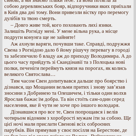
синові, а ми знаємо тільки тебе. Та вона потягла за
собою деревлянських бояр, відпоручники яких приїхали
в Київ два дні тому. Вони привезли вістку про перемогу
дулібів та твою смерть.
– Довго живе той, кого поховають лихі язики.
Залишіть Рогніду мені. У мене вільна рука, а місце
подруги конунга ще не зайняте!
Аж ахнули варяги, почувши таке. Справді, подружжя
Свена з Рогнідою дало б йому рішучу перевагу в городі
та забезпечило б владу аж до приходу Володимира. А до
цього часу прийдуть зі Скандінавії та з Полоцька нові
полки, печеніги переймуть князя на порогах, як колись
великого Святослава…
Тим часом Свен допитувався дальше про боярство і
дізнався, що Мощанин вельми притих і знову зав’язав
зносини з Добринею та Олешичем, і тільки один волхв
Ярослав бажає їм добра. Та він стоїть сам-один серед
населення, яке й чути не хоче про іншого володаря.
Дізнавшися про все те, Свен попрощався і велів
чотирьом відомим з хоробрості мужам іти за собою. Ще
цієї ночі мали прислати Свенові всіх озброєних
парубків. Він прямував у своє посілля на Берестове, де