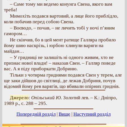
– Саме тому ми ведемо конунга Свена, якого вам
треба!
Мимохіть подався вартовий, а лице його приблідло,
коли побачив перед собою Свена.
– Воєводо, – почав, – не личить тобі у ночі п’яним
гамором…
Не скінчив, бо в цей мент ратище Галляра пробило
йому шию наскрізь, і юрбою хлинули варяги на
майдан…
– У гридниці не залишіть ні одного живим, хто не
признає нової влади! – наказав Свен. – Галляр поведе
вас. А я піду приборкати Добриню.
Тільки з чотирма гриднями подався Свен у терем, але
ще заки дійшов до світлиці, де лежав Добриня, почув
відомий йому рев варягів, що вбивали опірних гриднів.
Джерело
:
Опільський Ю.
Золотий лев. – К.: Дніпро,
1989 р., с. 288 – 295.
Попередній розділ
|
Вище
|
Наступний розділ