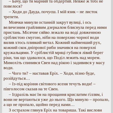
– Бачу, що ти марний та обдертий. Невже ж тобі не
повелося?
– Ходи до Дауда, почуєш. І мій язик – не листок
трепети.
Мовчки минули останній закрут вулиці, і ось
величезним грайливим дзеркалом блиснула перед ними
пристань. Місячне сяйво лежало на воді довженною
сріблистою смугою, ніби на поверхню чорної води
вилив хтось пливкий метал. Кожний найменший рух,
кожний скок дніпрової риби значився на поверхні
кружальцями. У сріблистій мряці губився лівий берег
ріки, так що здавалося, що Поділ лежить над морем.
Мимохіть спинився Свен над рікою і задивився у масу
води.
– Чого ти? – наставав Еріх. – Ходи, пізно буде,
розійдуться…
– Із-під коріння світового ясеня течуть води! –
півголосом сказав на те Свен.
– Ігдразіль має їм на прощання крислатим гіллям, і
вони не вертаються уже до нього. Що минуло – пропало,
а що не пропало, щойно перед нами…
З острахом глянув Еріх на товариша. Такі вислови