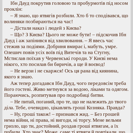
Ібн Дауд покрутив головою та пробурмотів під носом
проклін:
– Я знаю, що ятвягів розбили. Хто б то сподівався, що
волиняки позбираються на час!
– Дістали наказ і людей з Києва?
– Що? З Києва? Цього не може бути! – підскочив Ібн
Дауд і аж запінився від хвилювання. – Я ввесь час
стежив за подіями. Добриня вмирає і, мабуть, умре.
Олешич повів усіх воїв під Витечів та на Стугну,
Мстислав поїхав у Червенські городи. У Києві нема
нікого, хто посилав би биричів, а ще й воєвод!
– Не верзи і не скаржся! Ось ця рана від киянина,
якого я знаю.
Аж тепер догадався Ібн Дауд, чого передовсім треба
його гостеві. Живо метнувся за водою, ліками та одягом.
Пораючись, розпитував про подробиці битви.
– Не питай, поганий, про те, що не належить до твого
діла. Тебе, очевидно, цікавлять гроші Козняка. Правда?
– Ну, гроші також! – признався жид. – Без грошей
нема війни, ні права, ні вигоди, ні торгу. Мене вельми
гризло, що ти, достойний, роздав гроші ятвягам, а їх
побили. Хто знає? Може, саме ті ятвяги й повтікали, що