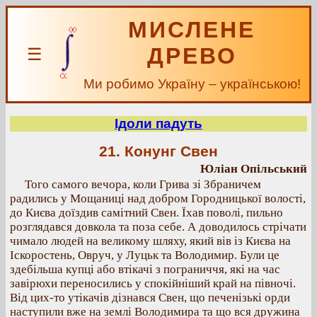
МИСЛЕНЕ
ДРЕВО
☰
Ми робимо Україну – українською!
Ідоли падуть
21. Конунг Свен
Юліан Опільський
Того самого вечора, коли Грива зі Збраничем
радились у Мощаниці над добром Городницької волості,
до Києва доїздив самітний Свен. Їхав поволі, пильно
розглядався довкола та поза себе. А доводилось стрічати
чимало людей на великому шляху, який вів із Києва на
Іскоростень, Овруч, у Луцьк та Володимир. Були це
здебільша купці або втікачі з пограниччя, які на час
завірюхи переносились у спокійніший край на півночі.
Від цих-то утікачів дізнався Свен, що печенізькі орди
наступили вже на землі Володимира та що вся дружина