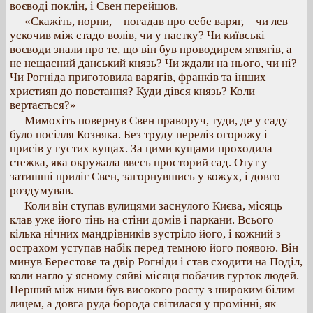
воєводі поклін, і Свен перейшов.
«Скажіть, норни, – погадав про себе варяг, – чи лев
ускочив між стадо волів, чи у пастку? Чи київські
воєводи знали про те, що він був проводирем ятвягів, а
не нещасний данський князь? Чи ждали на нього, чи ні?
Чи Рогніда приготовила варягів, франків та інших
християн до повстання? Куди дівся князь? Коли
вертається?»
Мимохіть повернув Свен праворуч, туди, де у саду
було посілля Козняка. Без труду переліз огорожу і
присів у густих кущах. За цими кущами проходила
стежка, яка окружала ввесь просторий сад. Отут у
затишші приліг Свен, загорнувшись у кожух, і довго
роздумував.
Коли він ступав вулицями заснулого Києва, місяць
клав уже його тінь на стіни домів і паркани. Всього
кілька нічних мандрівників зустріло його, і кожний з
острахом уступав набік перед темною його появою. Він
минув Берестове та двір Рогніди і став сходити на Поділ,
коли нагло у ясному сяйві місяця побачив гурток людей.
Перший між ними був високого росту з широким білим
лицем, а довга руда борода світилася у промінні, як