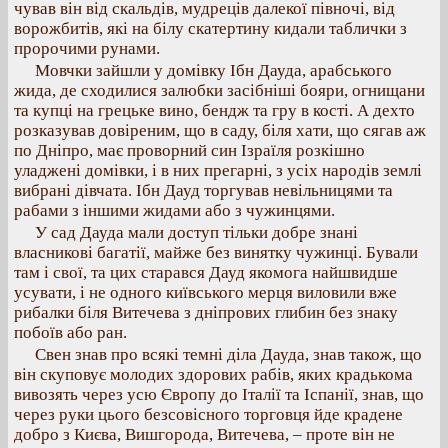
чував він від скальдів, мудреців далекої півночі, від
ворожбитів, які на білу скатертину кидали таблички з
пророчими рунами.
Мовчки зайшли у домівку Ібн Дауда, арабського
жида, де сходилися залюбки засібніші бояри, огнищани
та купці на грецьке вино, бендж та гру в кості. А дехто
розказував довіреним, що в саду, біля хати, що сягав аж
по Дніпро, має проворний син Ізраїля розкішно
уладжені домівки, і в них прегарні, з усіх народів землі
вибрані дівчата. Ібн Дауд торгував невільницями та
рабами з іншими жидами або з чужинцями.
У сад Дауда мали доступ тільки добре знані
власникові багатії, майже без винятку чужинці. Бували
там і свої, та цих старався Дауд якомога найшвидше
усувати, і не одного київського мерця виловили вже
рибалки біля Витечева з дніпрових глибин без знаку
побоїв або ран.
Свен знав про всякі темні діла Дауда, знав також, що
він скуповує молодих здорових рабів, яких крадькома
вивозять через усю Європу до Італії та Іспанії, знав, що
через руки цього безсовісного торговця йде крадене
добро з Києва, Вишгорода, Витечева, – проте він не