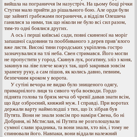
вийшла на пограниччя їм назустріч. На цьому боці річки
Стугни мало прийти до рішального бою. Але орди були
ще зайняті грабежами пограниччя, а відділи Олешича
ганялися за ними, так що ніколи не було всі сил разом,
тим-то одні боялися других.
А ось і перші київські сади, повні скиненої на моріг
запашної садовини та пооббиваного з дерев прив’ялого
вже листя. Високі тини городських укріплень гостро
зазначувалися на тлі неба. Свен стримався. Його могли
не пропустити у город. Скинув лук, рогатину, зліз з коня,
закинув на ліве плече кожух так, щоб закривав зовсім
зранену руку, а сам пішов, як колись давно, певним,
безпечним кроком у ворота.
У сутіні вечора не видко було знищеного одягу,
примарнілого лиця та сивого чуба воєводи. Гордо
піднята голова та брязк меча об чревії давав знати всім,
що йде озброєний, княжий муж. І справді. При воротах
держали варту наймолодші з тих, що їх зібрав був
Путята. Вони не знали зовсім про наміри Свена, бо ні
Добриня, ні Мстислав, ні Путята не розголошували
сумної слави зрадника, та вони знали, хто він, і тому не
спинювали його. Навпаки, вони віддали належний