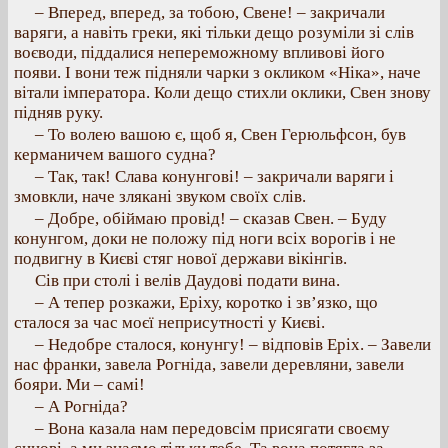
– Вперед, вперед, за тобою, Свене! – закричали
варяги, а навіть греки, які тільки дещо розуміли зі слів
воєводи, піддалися непереможному впливові його
появи. І вони теж підняли чарки з окликом «Ніка», наче
вітали імператора. Коли дещо стихли оклики, Свен знову
підняв руку.
– То волею вашою є, щоб я, Свен Герюльфсон, був
керманичем вашого судна?
– Так, так! Слава конунгові! – закричали варяги і
змовкли, наче злякані звуком своїх слів.
– Добре, обіймаю провід! – сказав Свен. – Буду
конунгом, доки не положу під ноги всіх ворогів і не
подвигну в Києві стяг нової держави вікінгів.
Сів при столі і велів Даудові подати вина.
– А тепер розкажи, Еріху, коротко і зв’язко, що
сталося за час моєї неприсутності у Києві.
– Недобре сталося, конунгу! – відповів Еріх. – Завели
нас франки, завела Рогніда, завели деревляни, завели
бояри. Ми – самі!
– А Рогніда?
– Вона казала нам передовсім присягати своєму