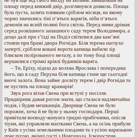
не був іще від свого виїзду на Волинь. Вийшовши на
площу перед княжий двір, розглянувся довкола. Площа
була пуста, залита пливким сріблом місяця, на якому
чорно значились тіні п’ятьох варягів, ніби п’ятьох
демонів на ясній поляні бога світла. Перед ними дрімав
серед розкішного запашного саду терем Володимира, а
дещо далі при з’їзді на Поділ світилися два кам’яні
стовпи при брамі двора Рогніди. Біля терема наглухо
заперті, сріблом ковані ворота капища вабили зір
блиском полірованого металу, а по тому боці площі
вершилися стрімкі крівлі будинків варяга.
– Ти, Еріху, підеш до волхва Ярослава і попередиш
його, що в саду Перуна біля капища стане ще сьогодні
вночі залога. Вона займе досвіту терем і двір Рогніди та
не пустить на площу крамарів!
Звук рога вітав Свена при вступі у посілля.
Придвірник давав рогом знати, що сталася надзвичайна
подія, і будив мешканців. Дворище Свена не було
порожнє, хоча й не було у ньому господаря. Перші
привітали воєводу-конунга гридні-прибічники, опісля
тіуни, які управляли маєтками Свена, а на осінь прибули
у Київ з усіма земельними плодами та з усією варязькою
прислугою, вкінці гості з Новгорода, Іскоростеня,