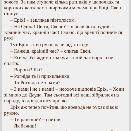
золото. За ним ступало кілька ратників у шапочках та
коротких каптанах з широкими мечами при боці. Свен
станув.
– Еріх! – закликав півголосом.
– На Одіна! Це ти, Свене? – пізнав його рудий. –
Крайній час, крайній час! Гадаю, що врешті почнеться
рух!
Тут Еріх затер руки, наче від холоду.
– Кажеш, крайній час? – спитав Свен.
– Еге ж! Усі ждемо знаку, а за той час вороги не
сплять.
– Вороги? Які?
– Рогніда та її прихильники.
– То Рогніда не з нами?
– З нами і не з нами! – неохоче відповів Еріх. – Ходи
зі мною до Дауда. Там сьогодні всі наші зібралися на
нараду, то довідаєшся про все.
Еріх аж тепер помітив, що воєвода не рухає лівою
рукою.
– Ти ранений? – спитав.
– Як бачиш!