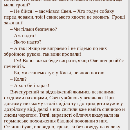
мали гроші?
– Не бійся! – засміявся Свен. – Хто годує собаку
перед ловами, той і свинського хвоста не зловить! Гроші
закопані!
– Чи тільки безпечно?
– Аж надто!
– Як-то надто?
– А так! Якщо не виграємо і не підемо по них
збройною рукою, так вони пропали!
– Гм! Воно тяжко буде виграти, якщо Олешич розіб’є
печенігів.
– Ба, ми станемо тут, у Києві, певною ногою.
– Коли?
– А хоч би і зараз!
Вичепурений та відсвіжений якимись незнаними
східними пахощами, Свен увійшов у вітальню. При
довгому низькому столі сиділо тут до тридцяти мужів у
дозрілому віці, деякі з них світили вже навіть сивиною й
лисим черепом. Тяглі, виразисті обличчя вказували на
германське походження більшої половини з них.
Останні були, очевидно, греки, та без огляду на велику