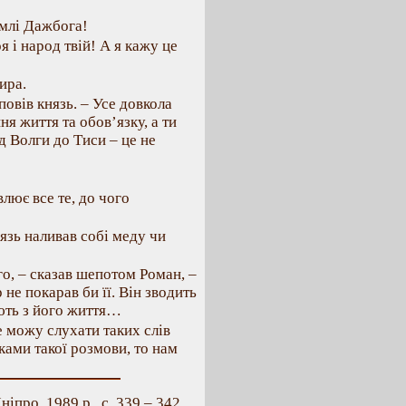
емлі Дажбога!
оя і народ твій! А я кажу це
ира.
повів князь. – Усе довкола
я життя та обов’язку, а ти
 Волги до Тиси – це не
влює все те, до чого
язь наливав собі меду чи
го, – сказав шепотом Роман, –
 не покарав би її. Він зводить
ають з його життя…
не можу слухати таких слів
ками такої розмови, то нам
ніпро, 1989 р., с. 339 – 342.