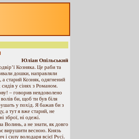
я
Юліан Опільський
одвір’ї Козняка. Це раби та
бивали дошки, направляли
, а старий Козняк, одягнений
 сидів у сінях з Романом.
ову! – говорив невдоволено
 волів би, щоб ти був біля
ушать у похід. Я бажав би з
, а тут я вже старий, не
і зброї, ні одежі.
а Волинь, а не знати, як довго
ає вирушити весною. Князь
 і силу володаря всієї Русі.