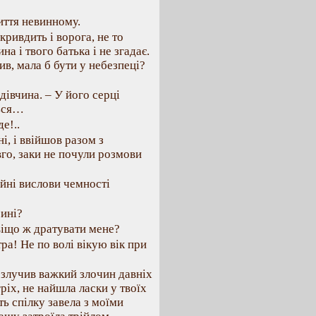
иття невинному.
кривдить і ворога, не то
а і твого батька і не згадає.
в, мала б бути у небезпеці?
дівчина. – У його серці
ться…
е!..
і, і ввійшов разом з
го, заки не почули розмови
айні вислови чемності
бині?
авіщо ж дратувати мене?
тра! Не по волі вікую вік при
 злучив важкий злочин давніх
гріх, не найшла ласки у твоїх
ть спілку завела з моїми