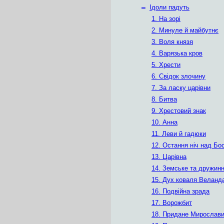
–
Ідоли падуть
1. На зорі
2. Минуле й майбутнє
3. Воля князя
4. Варязька кров
5. Хрести
6. Свідок злочину
7. За ласку царівни
8. Битва
9. Хрестовий знак
10. Анна
11. Леви й гадюки
12. Остання ніч над Бо
13. Царівна
14. Земське та дружин
15. Дух коваля Веланд
16. Подвійна зрада
17. Ворожбит
18. Придане Мирослав