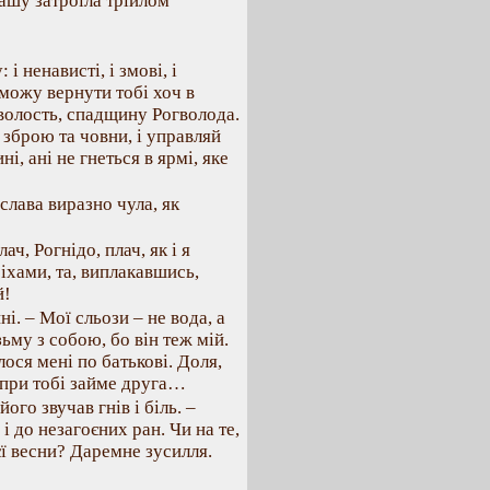
ашу затроїла трійлом
і ненависті, і змові, і
 можу вернути тобі хоч в
 волость, спадщину Рогволода.
 зброю та човни, і управляй
і, ані не гнеться в ярмі, яке
слава виразно чула, як
ч, Рогнідо, плач, як і я
іхами, та, виплакавшись,
й!
ні. – Мої сльози – не вода, а
ьму з собою, бо він теж мій.
лося мені по батькові. Доля,
е при тобі займе друга…
ого звучав гнів і біль. –
 до незагоєних ран. Чи на те,
єї весни? Даремне зусилля.