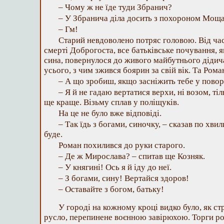
– Чому ж не їде туди Збранич?
– У Збранича діла досить з похороном Моща
– Гм!
Старий невдоволено потряс головою. Від час
смерті Доброгоста, все батьківське почування, 
сина, повернулося до живого майбутнього дідича
усього, з чим зжився боярин за свій вік. Та Рома
– А що зробиш, якщо засніжить тебе у повор
– Я й не гадаю вертатися верхи, ні возом, ті
ще краще. Візьму сплав у поліщуків.
На це не було вже відповіді.
– Так їдь з богами, синочку, – сказав по хви
буде.
Роман похилився до руки старого.
– Де ж Мирослава? – спитав ще Козняк.
– У княгині! Ось я й іду до неї.
– З богами, сину! Вертайся здоров!
– Оставайте з богом, батьку!
У городі на кожному кроці видко було, як ст
русло, перепинене воєнною завірюхою. Торги рої