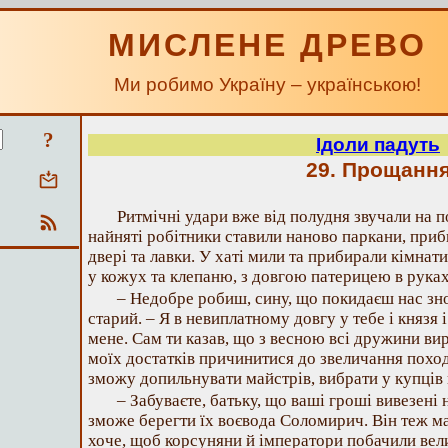
МИСЛЕНЕ ДРЕВО
Ми робимо Україну – українською!
?
Ідоли падуть
29. Прощанн
Ритмічні удари вже від полудня звучали на п
найняті робітники ставили наново паркани, при
двері та лавки. У хаті мили та прибирали кімнати
у кожух та клепаню, з довгою патерицею в руках
– Недобре робиш, сину, що покидаєш нас зн
старий. – Я в невиплатному довгу у тебе і князя і
мене. Сам ти казав, що з весною всі дружини вир
моїх достатків причинитися до звеличання походу
зможу допильнувати майстрів, вибрати у купців н
– Забуваєте, батьку, що ваші гроші вивезені н
зможе берегти їх воєвода Соломирич. Він теж м
хоче, щоб корсуняни й імператори побачили велич