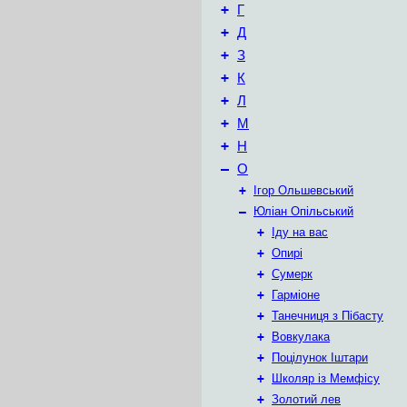
+
Г
+
Д
+
З
+
К
+
Л
+
М
+
Н
–
О
+
Ігор Ольшевський
–
Юліан Опільський
+
Іду на вас
+
Опирі
+
Сумерк
+
Гарміоне
+
Танечниця з Пібасту
+
Вовкулака
+
Поцілунок Іштари
+
Школяр із Мемфісу
+
Золотий лев