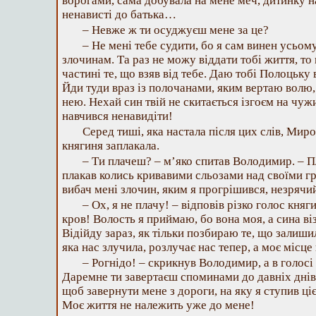
ворогами, сама добувала на мене меч, дитинку н
ненависті до батька…
– Невже ж ти осуджуєш мене за це?
– Не мені тебе судити, бо я сам винен усьому: 
злочинам. Та раз не можу віддати тобі життя, то
частині те, що взяв від тебе. Даю тобі Полоцьку
Йди туди враз із полочанами, яким вертаю волю,
нею. Нехай син твій не скитається ізгоєм на чужин
навчився ненавидіти!
Серед тиші, яка настала після цих слів, Миро
княгиня заплакала.
– Ти плачеш? – м’яко спитав Володимир. – Пла
плакав колись кривавими сльозами над своїми гр
вибач мені злочин, яким я прогрішився, незрячи
– Ох, я не плачу! – відповів різко голос княги
кров! Волость я приймаю, бо вона моя, а сина віз
Відійду зараз, як тільки позбираю те, що залиши
яка нас злучила, розлучає нас тепер, а моє місц
– Рогнідо! – скрикнув Володимир, а в голосі й
Даремне ти завертаєш споминами до давніх днів і
щоб завернути мене з дороги, на яку я ступив ці
Моє життя не належить уже до мене!