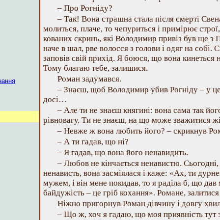
– Про Рогніду?
– Так! Вона страшна стала після смерті Свена
молиться, плаче, то чепуриться і примірює строї,
кованих скринь, які Володимир привіз був ще з 
наче в шал, рве волосся з голови і одяг на собі. 
заповів свій прихід. Я боюся, що вона кинеться на
Тому благаю тебе, залишися.
Роман задумався.
нання
– Знаєш, щоб Володимир убив Рогніду – у це я
досі…
– Але ти не знаєш княгині: вона сама так йог
рівновагу. Ти не знаєш, на що може зважитися 
– Невже ж вона любить його? – скрикнув Ро
– А ти гадав, що ні?
– Я гадав, що вона його ненавидить.
– Любов не кінчається ненавистю. Сьогодні, 
ненависть, вона засміялася і каже: «Ах, ти дурн
мужем, і він мене покидав, то я раділа б, що дав
байдужість – це гріб кохання». Романе, залитися
Ніжно пригорнув Роман дівчину і довгу хви
– Що ж, хоч я гадаю, що моя приявність тут 