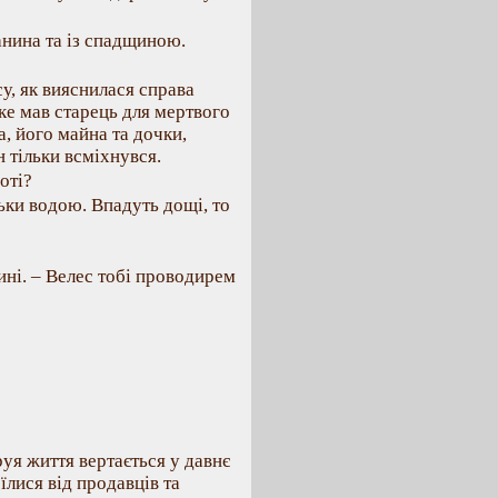
нина та із спадщиною.
у, як вияснилася справа
яке мав старець для мертвого
, його майна та дочки,
н тільки всміхнувся.
оті?
льки водою. Впадуть дощі, то
лині. – Велес тобі проводирем
руя життя вертається у давнє
лися від продавців та