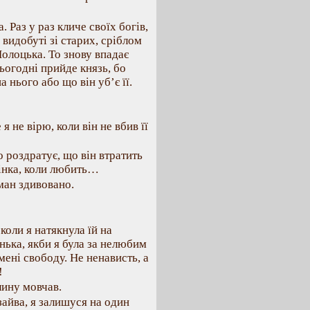
. Раз у раз кличе своїх богів,
 видобуті зі старих, сріблом
Полоцька. То знову впадає
Сьогодні прийде князь, бо
 нього або що він уб’є її.
 не вірю, коли він не вбив її
о роздратує, що він втратить
жінка, коли любить…
ман здивовано.
коли я натякнула їй на
енька, якби я була за нелюбим
 мені свободу. Не ненависть, а
!
лину мовчав.
зайва, я залишуся на один