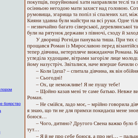
покупців, поруйновані хати направляли теслі т
осінньою негодою мати захист над головою. Со
румовища, згарища та попіл зі спалених хат, між
Кияни здавна були майстри на всі руки. Одне ті
– незвичайно багато сіверської, деревлянської та 
були на рятунок держави з півночі, сходу й заход
У дворищі Рогніди панувала тиша. При тих с
прощався Роман із Мирославою перед візантійс
тепер дівчина, нетерпляче вижидаючи Романа. Ко
угледіла худощаве, вітрами загоріле лице молодц
йому назустріч. Звіталися, наче вперше бачили с
– Коли їдеш? – спитала дівчина, як він обійняв
– Сьогодні!
– Ох, це неможливе! Я не пущу тебе!
спором
– Щойно казав мені те саме батько. Невже в
Роман.
не боярство
– Не смійся, ладо моє, – мрійно говорила ді
я знаю, що ти не для примхи покидаєш мене знову
а
боюся…
– Чого, дитино? Другого Свена важко було б н
тут…
и
– Я й не про себе боюся, а про неї… – пальц