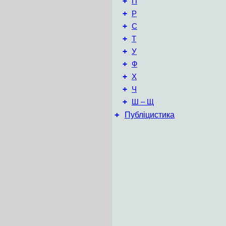
+
П
+
Р
+
С
+
Т
+
У
+
Ф
+
Х
+
Ч
+
Ш – Щ
+
Публіцистика