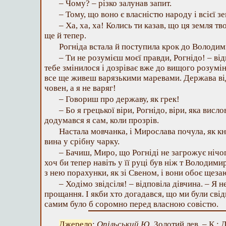
– Чому? – різко залунав запит.
– Тому, що воно є власністю народу і всієї з
– Ха, ха, ха! Колись ти казав, що ця земля тв
ще й тепер.
Рогніда встала й поступила крок до Володим
– Ти не розумієш моєї правди, Рогнідо! – від
тебе змінилося і дозріває вже до вищого розумінн
все ще живеш варязькими маревами. Держава від
човен, а я не варяг!
– Говориш про державу, як грек!
– Бо я грецької віри, Рогнідо, віри, яка висло
додумався я сам, коли прозрів.
Настала мовчанка, і Мирослава почула, як кн
вина у срібну чарку.
– Бачиш, Миро, що Рогніді не загрожує нічо
хоч би тепер навіть у її руці був ніж т Володимир
з нею порахунки, як зі Свеном, і вони обоє щез
– Ходімо звідсіля! – відповіла дівчина. – Я 
прощання. І якби хто догадався, що ми були свід
самим було б соромно перед власною совістю.
Джерело
:
Опільський Ю.
Золотий лев. – К.: Д