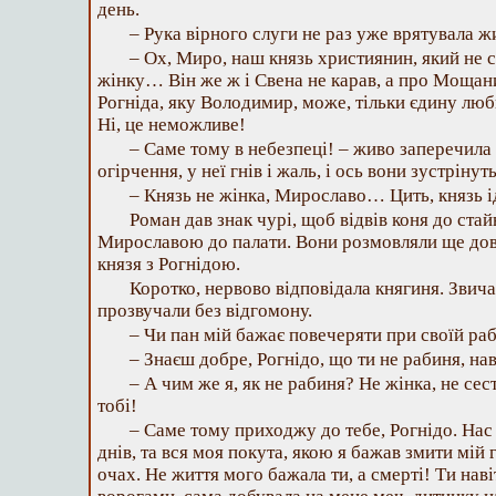
день.
– Рука вірного слуги не раз уже врятувала ж
– Ох, Миро, наш князь християнин, який не с
жінку… Він же ж і Свена не карав, а про Мощанин
Рогніда, яку Володимир, може, тільки єдину люби
Ні, це неможливе!
– Саме тому в небезпеці! – живо заперечила 
огірчення, у неї гнів і жаль, і ось вони зустріну
– Князь не жінка, Мирославо… Цить, князь ід
Роман дав знак чурі, щоб відвів коня до стайн
Мирославою до палати. Вони розмовляли ще дов
князя з Рогнідою.
Коротко, нервово відповідала княгиня. Звич
прозвучали без відгомону.
– Чи пан мій бажає повечеряти при своїй ра
– Знаєш добре, Рогнідо, що ти не рабиня, н
– А чим же я, як не рабиня? Не жінка, не сес
тобі!
– Саме тому приходжу до тебе, Рогнідо. Нас
днів, та вся моя покута, якою я бажав змити мій 
очах. Не життя мого бажала ти, а смерті! Ти наві