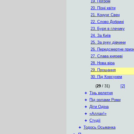
19. Погром
20. Пізні квіти
21. Конунг Свен
22. Слово Добрині
23. Буря в глечику
24. За Київ
25. За руку дівчини
26. Передсмертне приз
27. Слава князеві
28. Нова віра
29. Прощання
30. Під Корсунем
(
29
/ 31)
[2]
+
Тінь велетня
+
Під орлами Роми
+
Діти Одіна
+
«Аллах!»
+
Студії
+
Тодось Осьмачка