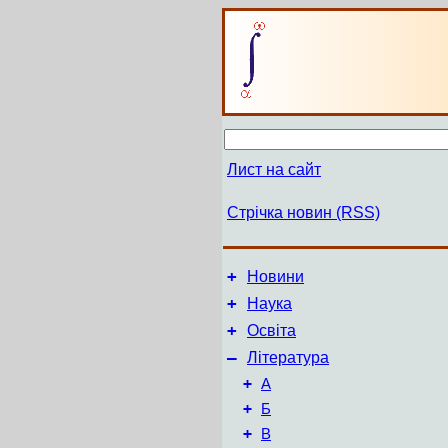
Лист на сайт
Стрічка новин (RSS)
+
Новини
+
Наука
+
Освіта
–
Література
+
А
+
Б
+
В