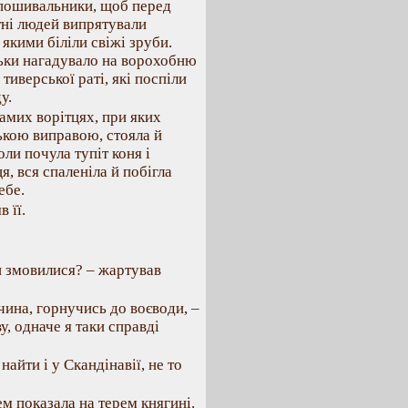
а пошивальники, щоб перед
тні людей випрятували
 якими біліли свіжі зруби.
льки нагадувало на ворохобню
тиверської раті, які поспіли
у.
амих ворітцях, при яких
ькою виправою, стояла й
ли почула тупіт коня і
я, вся спаленіла й побігла
ебе.
 її.
и змовилися? – жартував
вчина, горнучись до воєводи, –
, одначе я таки справді
айти і у Скандінавії, не то
ем показала на терем княгині.