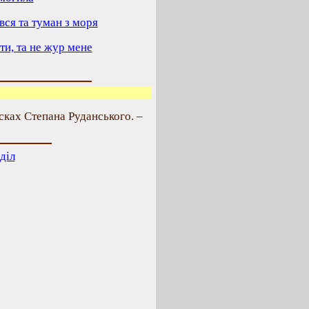
вся та туман з моря
ти, та не жур мене
исках Степана Руданського. –
діл