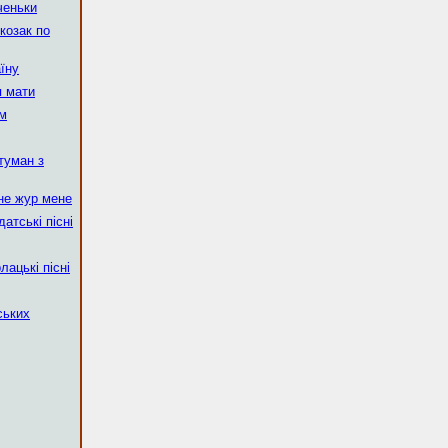
ченьки
козак по
аїну
я мати
ом
туман з
не жур мене
датські пісні
лацькі пісні
ських