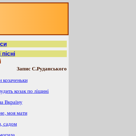
иси
пісні
і
Запис С.Руданського
и козаченьки
лудить козак по ліщині
на Вкраїну
не, моя мати
м, садом
 могила