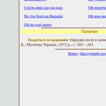
Стоїть явір над водою
Ой покоти
По тім боці на Вкраїні
Ой моя ма
Ой на горі жито
Примітки
Подається за виданням
: Народні пісні в зап
К.: Музична Україна, 1972 р., с. 185 – 201.
Вище
|
Наступний роз