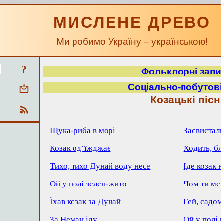
МИСЛЕНЕ ДРЕВО
Ми робимо Україну – українською!
?
Фольклорні зап
Соціально-побутові 
Козацькі пісн
Щука-риба в морі
Засвистал
Козак од’їжджає
Ходить, б
Тихо, тихо Дунай воду несе
Іде козак 
Ой у полі зелен-жито
Чом ти ме
Їхав козак за Дунай
Гей, садо
За Неман іду
Ой у полі