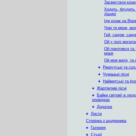
Засвистали коза
Ходить, блудить 
ліщині
Іде козак на Вкр
Чом ти мене, мо
Гей, садом, сад
Ой у полі могила
Ой покотився та 
моря
Ой моя мати, та 
+
Рекрутські та сол
+
Чумацькі пісні
+
Наймитські та бур
+
Жартівливі пісні
+
Байки світовії в люд
оповідках
+
Додатки
+
Листи
Сторінка з щоденника
+
Галерея
+
Студії