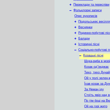
+
Переклади та переспіви
–
Фольклорні записи
Опис рукописів
+
Подольськеє весілл
+
Веснянки
+
Родинно-побутові піс
+
Балади
+
Історичні пісні
–
Соціально-побутові п
–
Козацькі пісні
Щука-риба в морі
Козак од’їжджає
Тихо, тихо Дунай
Ой у полі зелен-
Їхав козак за Ду
За Неман іду
Стоїть явір над 
По тім боці на Вк
Ой на горі жито