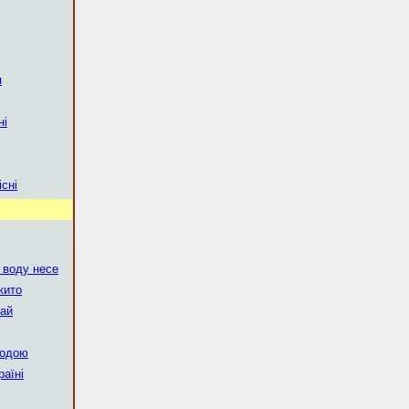
я
ні
існі
 воду несе
жито
най
водою
раїні