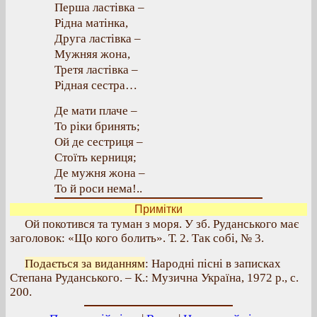
Перша ластівка –
Рідна матінка,
Друга ластівка –
Мужняя жона,
Третя ластівка –
Рідная сестра…
Де мати плаче –
То ріки бринять;
Ой де сестриця –
Стоїть керниця;
Де мужня жона –
То й роси нема!..
Примітки
Ой покотився та туман з моря. У зб. Руданського має
заголовок: «Що кого болить». Т. 2. Так собі, № 3.
Подається за виданням
: Народні пісні в записках
Степана Руданського. – К.: Музична Україна, 1972 р., с.
200.