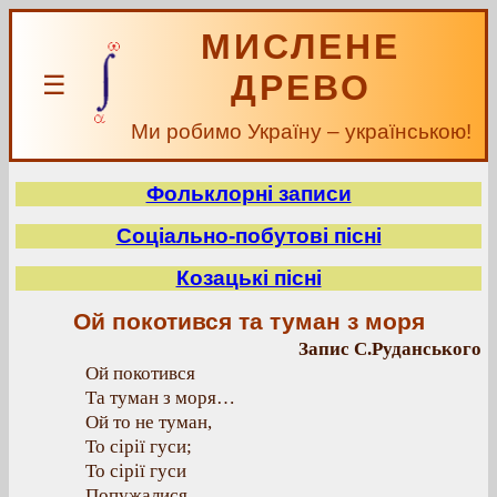
МИСЛЕНЕ
ДРЕВО
☰
Ми робимо Україну – українською!
Фольклорні записи
Соціально-побутові пісні
Козацькі пісні
Ой покотився та туман з моря
Запис С.Руданського
Ой покотився
Та туман з моря…
Ой то не туман,
То сірії гуси;
То сірії гуси
Попужалися,