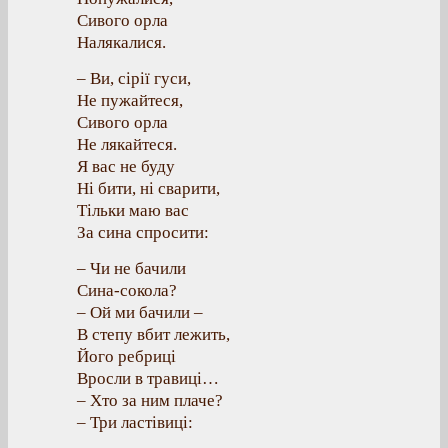
Сивого орла
Налякалися.
– Ви, сірії гуси,
Не пужайтеся,
Сивого орла
Не лякайтеся.
Я вас не буду
Ні бити, ні сварити,
Тільки маю вас
За сина спросити:
– Чи не бачили
Сина-сокола?
– Ой ми бачили –
В степу вбит лежить,
Його ребриці
Вросли в травиці…
– Хто за ним плаче?
– Три ластівиці: