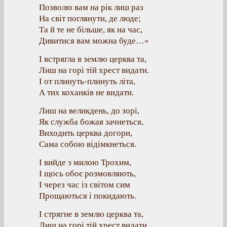
Позволю вам на рік лиш раз
На світ поглянути, де люде;
Та й те не більше, як на час,
Дивитися вам можна буде…»
І встрягла в землю церква та,
Лиш на горі тій хрест видати.
І от плинуть-плинуть літа,
А тих коханків не видати.
Лиш на великдень, до зорі,
Як служба божая зачнеться,
Виходить церква догори,
Сама собою відімкнеться.
І вийде з милою Трохим,
І щось обоє розмовляють,
І через час із світом сим
Прощаються і покидають.
І стрягне в землю церква та,
Лиш на горі тій хрест видати.