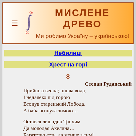
МИСЛЕНЕ
ДРЕВО
☰
Ми робимо Україну – українською!
Небилиці
Хрест на горі
8
Степан Руданський
Прийшла весна; пішла вода,
І недалеко під горою
Втонув старенький Лобода.
А баба згинула зимою…
Остався лиш їден Трохим
Да молодая Акелина…
Багатство єсть, да менше з тим!