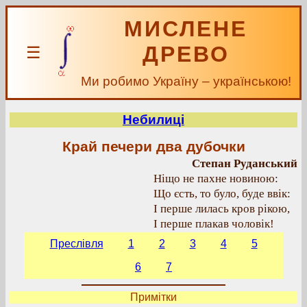
МИСЛЕНЕ
ДРЕВО
☰
Ми робимо Україну – українською!
Небилиці
Край печери два дубочки
Степан Руданський
Ніщо не пахне новиною:
Що єсть, то було, буде ввік:
І перше лилась кров рікою,
І перше плакав чоловік!
Преслівля
1
2
3
4
5
6
7
Примітки