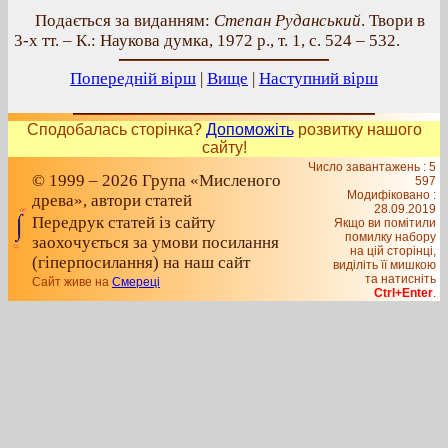
Подається за виданням:
Степан Руданський
. Твори в
3-х тт. – К.: Наукова думка, 1972 р., т. 1, с. 524 – 532.
Попередній вірш
|
Вище
|
Наступний вірш
Сподобалась сторінка?
Допоможіть
розвитку нашого
сайту!
Число завантажень : 5
© 1999 – 2026 Група «Мисленого
597
Модифіковано :
древа», автори статей
28.09.2019
Передрук статей із сайту
Якщо ви помітили
помилку набору
заохочується за умови посилання
на цiй сторiнцi,
(гіперпосилання) на наш сайт
видiлiть її мишкою
та натисніть
Сайт живе на
Смереці
Ctrl+Enter
.