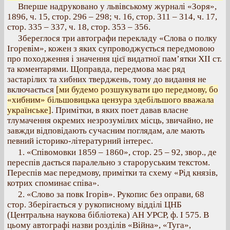
Вперше надруковано у львівському журналі «Зоря»,
1896, ч. 15, стор. 296 – 298; ч. 16, стор. 311 – 314, ч. 17,
стор. 335 – 337, ч. 18, стор. 353 – 356.
Збереглося три автографи перекладу «Слова о полку
Ігоревім», кожен з яких супроводжується передмовою
про походження і значення цієї видатної пам’ятки XII ст.
та коментарями. Щоправда, передмова має ряд
застарілих та хибних тверджень, тому до видання не
включається
[ми будемо розшукувати цю передмову, бо
«хибним» більшовицька цензура здебільшого вважала
українське]
. Примітки, в яких поет давав власне
тлумачення окремих незрозумілих місць, звичайно, не
завжди відповідають сучасним поглядам, але мають
певний історико-літературний інтерес.
1. «Співомовки 1859 – 1860», стор. 25 – 92, звор., де
переспів дається паралельно з староруським текстом.
Переспів має передмову, примітки та схему «Рід князів,
котрих споминає співа».
2. «Слово за повк Ігорів». Рукопис без оправи, 68
стор. Зберігається у рукописному відділі ЦНБ
(Центральна наукова бібліотека) АН УРСР, ф. І 575. В
цьому автографі назви розділів «Війна», «Туга»,