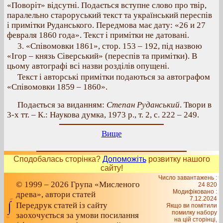
«Поворіт» відсутні. Подається вступне слово про твір,
паралельно староруський текст та український переспів
і примітки Руданського. Передмова має дату: «26 и 27
февраля 1860 года». Текст і примітки не датовані.
3. «Співомовки 1861», стор. 153 – 192, під назвою
«Ігор – князь Сіверський» (переспів та примітки). В
цьому автографі всі назви розділів опущені.
Текст і авторські примітки подаються за автографом
«Співомовки 1859 – 1860».
Подається за виданням:
Степан Руданський
. Твори в
3-х тт. – К.: Наукова думка, 1973 р., т. 2, с. 222 – 249.
Вище
Сподобалась сторінка?
Допоможіть
розвитку нашого
сайту!
Число завантажень :
© 1999 – 2026 Група «Мисленого
24 820
Модифіковано :
древа», автори статей
7.12.2024
Передрук статей із сайту
Якщо ви помітили
помилку набору
заохочується за умови посилання
на цiй сторiнцi,