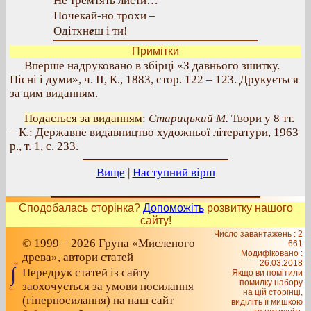
Не тремтять листи…
Почекай-но трохи –
Одітхн
е
ш і ти!
Примітки
Вперше надруковано в збірці «З давнього зшитку.
Пісні і думи», ч. II, К., 1883, стор. 122 – 123. Друкується
за цим виданням.
Подається за виданням
:
Старицький М.
Твори у 8 тт.
– К.: Державне видавництво художньої літератури, 1963
р., т. 1, с. 233.
Вище
|
Наступний вірш
Сподобалась сторінка?
Допоможіть
розвитку нашого
сайту!
Число завантажень : 2
© 1999 – 2026 Група «Мисленого
661
Модифіковано :
древа», автори статей
26.03.2018
Передрук статей із сайту
Якщо ви помітили
помилку набору
заохочується за умови посилання
на цiй сторiнцi,
(гіперпосилання) на наш сайт
видiлiть її мишкою