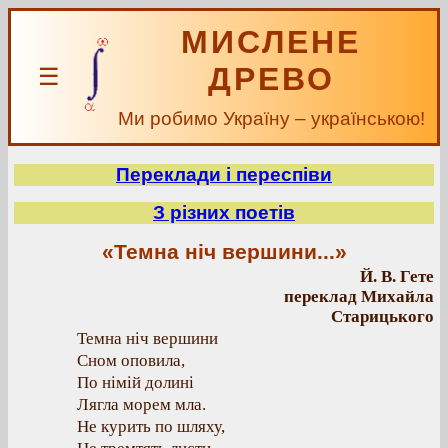
МИСЛЕНЕ
ДРЕВО
☰
Ми робимо Україну – українською!
Переклади і переспіви
З різних поетів
«Темна ніч вершини...»
Й. В. Гете
переклад Михайла
Старицького
Темна ніч вершини
Сном оповила,
По німій долині
Лягла морем мла.
Не курить по шляху,