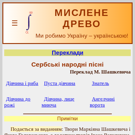
МИСЛЕНЕ
ДРЕВО
☰
Ми робимо Україну – українською!
Переклади
Сербські народні пісні
Переклад М. Шашкевича
Дівчина і риба
Пуста дівчина
Знатель
Дівчина до
Дівчина, лице
Ангелчині
рожі
миюча
ворота
Примітки
Подається за виданням
: Твори Маркіяна Шашкевича і