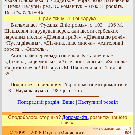
Якова Головацького, з додатком творів Івана Вагилевича
і Тимка Падури / ред. Ю. Романчук. – Льв. : Просвіта,
1913 р., с. 43 – 46.
Примітки М. Л. Гончарука
В альманасі «Русалка Дністровая», с. 103 – 106 М.
Шашкевич надрукував переклади шести сербських
народних пісень: «Дівчина і риба», «Дівчина до рожі»,
«Пуста дівчина», «Дівчина, лице миюча», «Ангелчині
ворота», «Знатель».
Автографи перекладів пісень «Пуста дівчина»,
«Дівчина, лице миюча», «Ангелчнні ворота», «Знатель»
зберігаються в ЛНБ, архів М. Шашкевича, п. 1, од. зб.
35.
Подається за виданням
: Українські поети-романтики
– К.: Наукова думка, 1987 р., с. 555.
Попередній розділ
|
Вище
|
Наступний розділ
Сподобалась сторінка?
Допоможіть
розвитку нашого
сайту!
Число завантажень : 3
© 1999 – 2026 Група «Мисленого
506