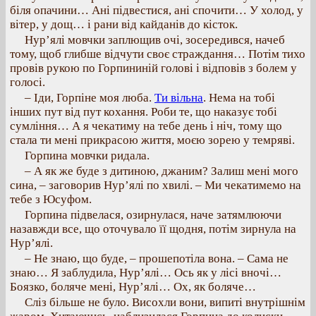
біля опачини… Ані підвестися, ані спочити… У холод, у
вітер, у дощ… і рани від кайданів до кісток.
Нур’ялі мовчки заплющив очі, зосередився, начеб
тому, щоб глибше відчути своє страждання… Потім тихо
провів рукою по Горпининій голові і відповів з болем у
голосі.
– Іди, Горпіне моя люба.
Ти вільна
. Нема на тобі
інших пут від пут кохання. Роби те, що наказує тобі
сумління… А я чекатиму на тебе день і ніч, тому що
стала ти мені прикрасою життя, моєю зорею у темряві.
Горпина мовчки ридала.
– А як же буде з дитиною, джаним? Залиш мені мого
сина, – заговорив Нур’ялі по хвилі. – Ми чекатимемо на
тебе з Юсуфом.
Горпина підвелася, озирнулася, наче затямлюючи
назавжди все, що оточувало її щодня, потім зирнула на
Нур’ялі.
– Не знаю, що буде, – прошепотіла вона. – Сама не
знаю… Я заблудила, Нур’ялі… Ось як у лісі вночі…
Боязко, боляче мені, Нур’ялі… Ох, як боляче…
Сліз більше не було. Висохли вони, випиті внутрішнім