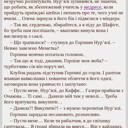
незручно розпитувати. Нур’ялі зупинився, не знаючи,
що робити, як збентежений учитель у
медресе
, коли
прийдуть приїжджі шейхи і питають про те, чого учні не
вчили… Олена зирнула в його бік і підвелася з міндера.
– Так ви, серденько, збирайтеся, а я піду до Шафіге,
бо треба нам поспішати, – квапливо кинула вона і
вислизнула з саклі.
– Що трапилося? – ступнув до Горпини Нур’ялі. –
Невже завезено Меметка?
Горпина мовчки похитала головою.
– Так що ж тоді, джаним, Горпіне моя люба? –
турботливо сів він поруч неї.
Клубок ридань підступив Горпині до горла. І раптом
впавши навколішки і ховаючи обличчя в його одязі,
заговорила вона уривчасто і заплутано:
– Пусти мене, Нур’ялі, до Каффи… Галери прийшли з
Очакова… Ті самі… Данило мій там у неволі… Треба
його врятувати, викупити…
– Данила?! Викупити?! – з мукою перепитав Нур’ялі.
Горпина заридала несамовито, розпачливо.
– Пусти мене… Коли ти рибалчив, я до світанку
гаптувала… Я гроші збирала на викуп… Він у кайданах,