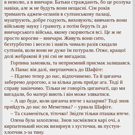
в неволю, а в яничари. Батьки страждають, бо це розлука
навіки, але ж не будуть вони нещасні. Сім років
тримають аджем-огланів в султанському палаці,
муштрують, добре годують, виховують; вивчають вони
військову науку і грамоту, а потім беруть їх до
яничарського війська, якому скоряються всі. Це ж не
просто корогви – яничари. Живуть вони сито,
безтурботно і весело і навіть чимало разів скидали
султанів, коли вони не дуже їм потурали. Отже, кращої
долі жебракові й уві сні не вигадаєш.
Горпина замовкла, та неприємний присмак залишався.
А Панас вів далі, звертаючись до Шафіге:
– Підемо тепер до нас, відпочинемо. Та й циганча
заберемо дорогою, а за кілька день приїде ага. Тоді й
справу закінчимо. Тільки не говоріть циганчаті, що ми
вигадали, бо матері виють і він може злякатися.
– А що буде, коли циганча втече з казарми? Тоді знов
прийдуть до нас по Меметика? – урвала Шафіге.
– Та схаменіться, тіточко! Звідти тільки пташка втече.
Олена була захоплена. Знов засміялися карі очі, а
кирпатенький носик визирнув з хусточки, як пустун-
хлопчик з-за тину.