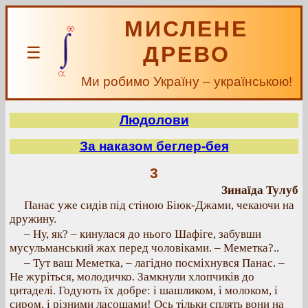
МИСЛЕНЕ
ДРЕВО
☰
Ми робимо Україну – українською!
Людолови
За наказом беглер-бея
3
Зинаїда Тулуб
Панас уже сидів під стіною Біюк-Джами, чекаючи на
дружину.
– Ну, як? – кинулася до нього Шафіге, забувши
мусульманський жах перед чоловіками. – Меметка?..
– Тут ваш Меметка, – лагідно посміхнувся Панас. –
Не журіться, молодичко. Замкнули хлопчиків до
цитаделі. Годують їх добре: і шашликом, і молоком, і
сиром, і різними ласощами! Ось тільки сплять вони на