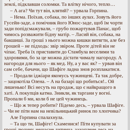
землі, підклавши соломки. Та влітку нічого, тепло…
– А ага? Чи тут він, клятий? – урвала Горпина.
– Нема. Поїхав, собака, по інших аулах. Зовуть його
Гусейн-заде, а помічник його Юнос-заде, щоб їм чорти
зади попідсмажували, – грубо пожартував Панас, щоб
чимось розважити бідну матір. – Ласий він, собака, на
бакшиші. За гроші з нього можна кишки витягти, але без
грошей – не підходь: звір звіром. Проте дітей він не
чіпає. Треба їх приставити до Стамбула веселими та
здоровими, бо за це можна дістати чималу нагороду. А
нагороди для нього – як мед. Ну, а у вас як? – урвав він
сам себе, бачачи, що Шафіге ладна знов розплакатися.
– Продали іджіари якомусь чужинцеві. Та так добре,
– зацокотіла Олена. – А на базарі що робиться!.. Ой
лишенько! Всі несуть на продаж, що є найкращого в
хаті. А покупців катма. Зникли, як таргани у вогні.
Пропали б ми, коли б не цей чужинець.
– Що ж тепер робити? Підемо десь, – урвала Шафіге.
– Чи не піти нам на невільницький ринок по хлопчика?
Але Горпина спалахнула.
– Та що ти, Шафіге! Схаменися! Піти купувати за
гроші людину, нещасне дитинча, захоплене десь на