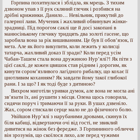
Горпина похитнулася і зблідла, як мрець. З тихим
дзвоном упав з її рук скляний глечик і розбився на
дрібні крижинки. Данило… Невільник, прикутий до
галерної лави. Мученик і жахливий обвинувач жінки-
зрадниці. Під порогом саклі ще й досі закопані в
манюсінькому глечику тридцять два золоті гасене, що
заробила вона за рік вишиванням. Це був її обов’язок, її
мета. Але як його викупити, коли лежить у колисці
татарча, жахливий доказ її зради? Коли перед усім
Чабан-Ташем стала вона дружиною Нур’ялі?! Як піти з
цієї саклі, де кожен цвяшок став рідним і дорогим, як
кинути сором’язливого лагідного рибалку, що кохає її
цнотливим коханням? Як завдати йому такої глибокої
рани. І за що? І як тоді буде з дитиною?
Вихром миготіли уривки думок, але вона не могла ані
зв’язати їх, ані рушити з місця. Олена щось говорила,
сидячи поруч і тримаючи її за руки. В ушах дзвеніло.
Жах, сором стискали серце мало не до фізичного болю.
Увійшов Нур’ялі з нарубаними дровами, скинув їх
біля кабиці, відвертаючи очі від гості, не звиклий
дивитися на жінок без фередже. З Горпининого обличчя
він зрозумів, що скоїлося лихо, але перед чужими