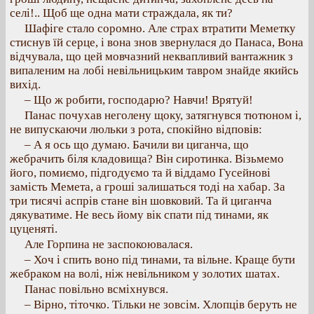
селі!.. Щоб ще одна мати страждала, як ти?
Шафіге стало соромно. Але страх втратити Меметку
стиснув їй серце, і вона знов звернулася до Панаса, Вона
відчувала, що цей мовчазний неквапливий вантажник з
випаленим на лобі невільницьким тавром знайде якийсь
вихід.
– Що ж робити, господарю? Навчи! Врятуй!
Панас почухав неголену щоку, затягнувся тютюном і,
не випускаючи люльки з рота, спокійно відповів:
– А я ось що думаю. Бачили ви циганча, що
жебрачить біля кладовища? Він сиротинка. Візьмемо
його, помиємо, підгодуємо та й віддамо Гусейнові
замість Мемета, а гроші залишаться тоді на хабар. За
три тисячі аспрів стане він шовковий. Та й циганча
дякуватиме. Не весь йому вік спати під тинами, як
цуценяті.
Але Горпина не заспокоювалася.
– Хоч і спить воно під тинами, та вільне. Краще бути
жебраком на волі, ніж невільником у золотих шатах.
Панас повільно всміхнувся.
– Вірно, тіточко. Тільки не зовсім. Хлопців беруть не