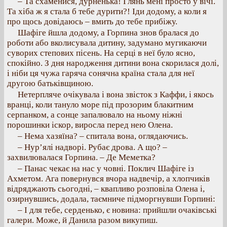
– Та схаменися, дурненька! Глянь мені просто у вічі.
Та хіба ж я стала б тебе дурити?! Іди додому, а коли я
про щось довідаюсь – вмить до тебе прибіжу.
Шафіге йшла додому, а Горпина знов бралася до
роботи або вколисувала дитину, задумано мугикаючи
суворих степових пісень. На серці в неї було ясно,
спокійно. З дня народження дитини вона скорилася долі,
і ніби ця чужа гаряча сонячна країна стала для неї
другою батьківщиною.
Нетерпляче очікувала і вона звісток з Каффи, і якось
вранці, коли тануло море під прозорим блакитним
серпанком, а сонце запалювало на ньому ніжні
порошинки іскор, виросла перед нею Олена.
– Нема хазяїна? – спитала вона, оглядаючись.
– Нур’ялі надворі. Рубає дрова. А що? –
захвилювалася Горпина. – Де Меметка?
– Панас чекає на нас у човні. Поклич Шафіге із
Ахметом. Ага повернувся вчора надвечір, а хлопчиків
відряджають сьогодні, – квапливо розповіла Олена і,
озирнувшись, додала, таємниче підморгнувши Горпині:
– І для тебе, серденько, є новина: прийшли очаківські
галери. Може, й Данила разом викупиш.