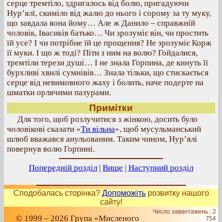
серце тремтіло, здригалось від болю, пригадуючи
Нур’ялї, скиміло від жалю до нього і сорому за ту муку,
що завдала вона йому… Але ж Данило – справжній
чоловік, Івасиків батько… Чи зрозуміє він, чи простить
їй усе? І чи потрібне їй це прощення? Не зрозуміє Корж
її муки. І що ж тоді? Піти з ним на волю? Гойдалися,
тремтіли терези душі… І не знала Горпина, де кинуть її
бурхливі хвилі сумнівів… Знала тільки, що стискається
серце від невимовного жаху і болить, наче подерте на
шматки орлячими пазурами.
Примітки
Для того, щоб розлучитися з жінкою, досить було
чоловікові сказати «
Ти вільна
», щоб мусульманський
шлюб вважався анульованим. Таким чином, Нур’ялі
повернув волю Горпині.
Попередній розділ
|
Вище
|
Наступний розділ
Сподобалась сторінка?
Допоможіть
розвитку нашого
сайту!
Число завантажень : 2
© 1999 – 2026 Група «Мисленого
754