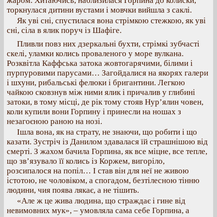
жаром. Хитаючись, наблизилася Горпина до колиски,
торкнулася дитини вустами і мовчки вийшла з саклі.
Як уві сні, спустилася вона стрімкою стежкою, як уві
сні, сіла в ялик поруч із Шафіге.
Пливли повз них дзеркальні бухти, стрімкі зубчасті
скелі, уламки колись проваленого у море вулкана.
Розквітла Каффська затока жовтогарячими, білими і
пурпуровими парусами… Загойдалися на якорях галери
і шхуни, рибальські фелюки і бригантини. Легкою
чайкою сковзнув між ними ялик і причалив у глибині
затоки, в тому місці, де рік тому стояв Нур’ялин човен,
коли купили вони Горпину і принесли на ношах з
незагоєною раною на нозі.
Ішла вона, як на страту, не знаючи, що робити і що
казати. Зустріч із Данилом здавалася їй страшнішою від
смерті. З жахом бачила Горпина, як все міцне, все тепле,
що зв’язувало її колись із Коржем, вигоріло,
розсипалося на попіл… І став він для неї не живою
істотою, не чоловіком, а спогадом, безтілесною тінню
людини, чия поява лякає, а не тішить.
«Але ж це жива людина, що страждає і гине від
невимовних мук», – умовляла сама себе Горпина, а