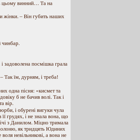
 в цьому винний… Та на
и жінки. – Він губить наших
й чинбар.
 і задоволена посмішка грала
– Так їм, дурням, і треба!
них одна пісня: «кисмет та
овіку б не бачив волі. Так і
а вір.
 юрби, і обурені вигуки чула
 її грудях, і не знала вона, що
трічі з Данилом. Міцно тримала
 долоню, як тридцять Юдиних
 воля невільникові, а вона не