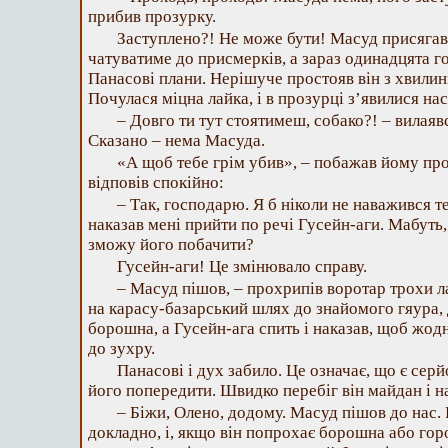
прибив прозурку.
Заступлено?! Не може бути! Масуд присяга
чатуватиме до присмерків, а зараз одинадцята г
Панасові плани. Нерішуче простояв він з хвилинк
Почулася міцна лайка, і в прозурці з’явилися на
– Довго ти тут стоятимеш, собако?! – вилаявс
Сказано – нема Масуда.
«А щоб тебе грім убив», – побажав йому про
відповів спокійно:
– Так, господарю. Я б ніколи не наважився т
наказав мені прийти по речі Гусейн-аги. Мабуть, 
зможу його побачити?
Гусейн-аги! Це змінювало справу.
– Масуд пішов, – прохрипів воротар трохи ла
на карасу-базарський шлях до знайомого гяура,
борошна, а Гусейн-ага спить і наказав, щоб жод
до зухру.
Панасові і дух забило. Це означає, що є сер
його попередити. Швидко перебіг він майдан і н
– Біжи, Олено, додому. Масуд пішов до нас. 
докладно, і, якщо він попрохає борошна або гор