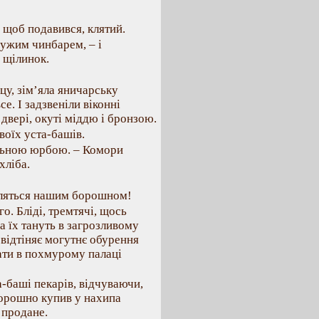
 щоб подавився, клятий.
ужим чинбарем, – і
 щілинок.
цу, зім’яла яничарську
се. І задзвеніли віконні
двері, окуті міддю і бронзою.
воїх уста-башів.
ільною юрбою. – Комори
хліба.
ивляться нашим борошном!
о. Бліді, тремтячі, щось
а їх тануть в загрозливому
 відтіняє могутнє обурення
рати в похмурому палаці
-баші пекарів, відчуваючи,
Борошно купив у нахипа
 продане.