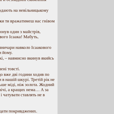
одають на невільницькому
оки ти вражатимеш нас гнівом
люнув один з майстрів,
свого Ісаака! Мабуть,
 яничари навколо Ісаакового
и йому.
і, – навмисно вкинув якийсь
ені товсті.
що вже дві години ходив по
 в нашій шкурі. Третій рік не
ьше міді, ніж золота. Жодний
 вічі, а кращих нема… А за
і чатувати ставлять не в
ищати покривджених.