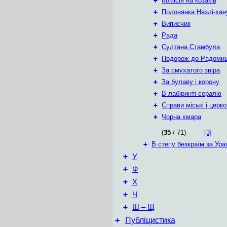
+
Комісія на козаків
+
Полонянка Назлі-ха
+
Виписчик
+
Рада
+
Султана Стамбула
+
Подорож до Радоми
+
За смухатого звіра
+
За булаву і корону
+
В лабіринті сералю
+
Справи міські і церко
+
Чорна хмара
(
35
/ 71)
[3]
+
В степу безкраїм за Ур
+
У
+
Ф
+
Х
+
Ч
+
Ш – Щ
+
Публіцистика