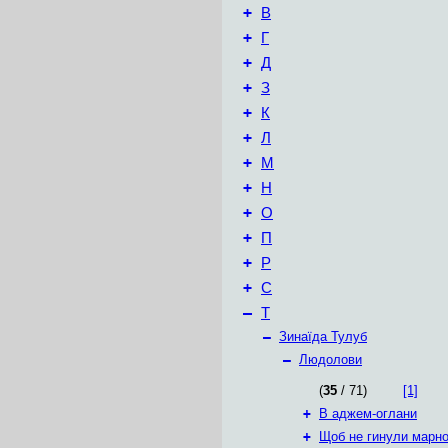
+
В
+
Г
+
Д
+
З
+
К
+
Л
+
М
+
Н
+
О
+
П
+
Р
+
С
–
Т
–
Зинаїда Тулуб
–
Людолови
(
35
/ 71)
[1]
+
В аджем-оглани
+
Щоб не гинули марно