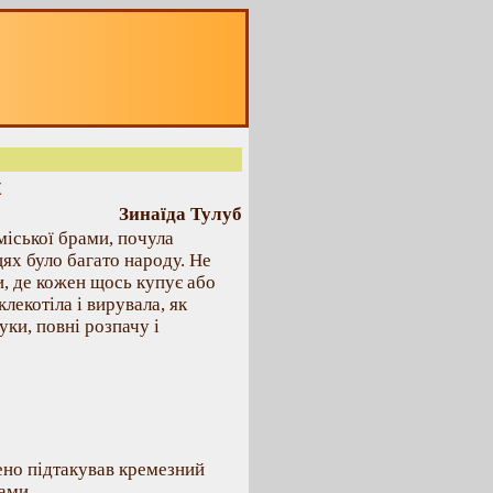
х
Зинаїда Тулуб
іської брами, почула
цях було багато народу. Не
и, де кожен щось купує або
лекотіла і вирувала, як
уки, повні розпачу і
ено підтакував кремезний
ами.