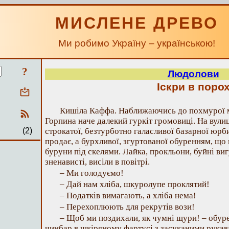
МИСЛЕНЕ ДРЕВО
Ми робимо Україну – українською!
?
Людолови
Іскри в поро
Кишіла Каффа. Наближаючись до похмурої м
Горпина наче далекий гуркіт громовиці. На вули
(2)
строкатої, безтурботно галасливої базарної юрб
продає, а бурхливої, згуртованої обуренням, що к
буруни під скелями. Лайка, прокльони, буйні виг
зненависті, висіли в повітрі.
– Ми голодуємо!
– Дай нам хліба, шкуролупе проклятий!
– Податків вимагають, а хліба нема!
– Перехоплюють для рекрутів вози!
– Щоб ми поздихали, як чумні щури! – обур
чинбар в шкіряному фартусі з засуканими рукав