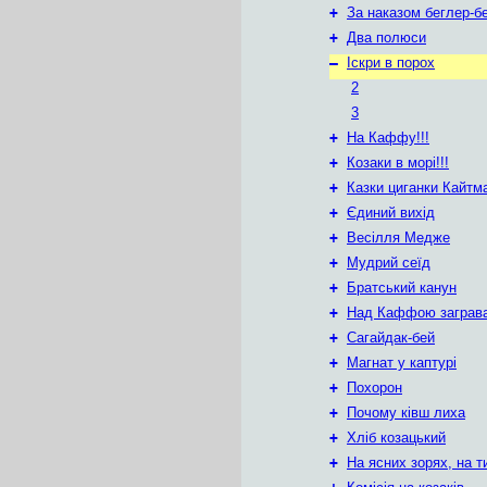
+
За наказом беглер-б
+
Два полюси
–
Іскри в порох
2
3
+
На Каффу!!!
+
Козаки в морі!!!
+
Казки циганки Кайтм
+
Єдиний вихід
+
Весілля Медже
+
Мудрий сеїд
+
Братський канун
+
Над Каффою заграв
+
Сагайдак-бей
+
Магнат у каптурі
+
Похорон
+
Почому ківш лиха
+
Хліб козацький
+
На ясних зорях, на т