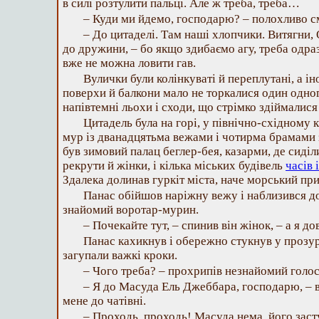
в силі розтулити пальці. Але ж треба, треба…
– Куди ми йдемо, господарю? – полохливо 
– До цитаделі. Там наші хлопчики. Витягни, 
до дружини, – бо якщо здибаємо агу, треба одра
вже не можна ловити гав.
Вулички були колінкуваті й переплутані, а іно
поверхи й балкони мало не торкалися один одно
напівтемні льохи і сходи, що стрімко здіймалися
Цитадель була на горі, у північно-східному 
мур із дванадцятьма вежами і чотирма брамами за
був зимовий палац беглер-бея, казарми, де сиді
рекрути й жінки, і кілька міських будівель
часів
Здалека долинав гуркіт міста, наче морський при
Панас обійшов наріжну вежу і наблизився до
знайомий воротар-мурин.
– Почекайте тут, – спинив він жінок, – а я до
Панас кахикнув і обережно стукнув у прозур
загупали важкі кроки.
– Чого треба? – прохрипів незнайомий голос
– Я до Масуда Ель Джеббара, господарю, – 
мене до чатівні.
– Проходь, проходь! Масуда нема, його заст