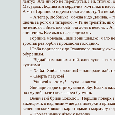
лантух. Але нічого не переплутай. І ви, тіточко, 
Масудом. Людина він сердечна, хоч пика в нього
А ми з Горпиною підемо поки до порту. Та не за
– А тепер, любонька, можна й до Данила, – 
щезла за рогом з татаркою. – Та не тремтіть, як 
не немовля. Знає, яка баб’яча доля в неволі… А
анічичирк. Все якось налагодиться…
Горпина мовчала. Ішли вони швидко, мало не б
зростав рев юрби і прокльони голодних.
Юрба поривалася до Ісаакового палацу, ска
обуренням.
– Віддай нам наших дітей, живолупе! – вол
кулаками.
– Хліба! Хліба голодним! – напирали майстр
– Смерть павукові!
– Упиреві клятому! – лунали вигуки.
Яничари ледве стримували юрбу. Ісааків пал
похмурий, наче скеля серед бурунів.
Величезні брили цоколю… Перший поверх з
віконцями, а над ними – ще два поверхи з кри
венеціанських вікон і каріатидами з мармуру і б
– Продав наших дітей у неволю…