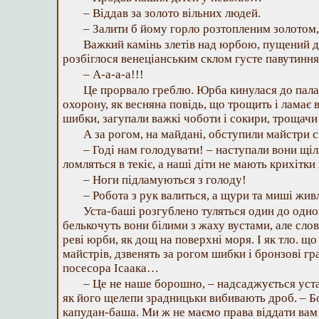
– Віддав за золото вільних людей.
– Залити б йому горло розтопленим золотом,
Важкий камінь злетів над юрбою, пущений д
розбіглося венеціанським склом густе павутиння
– А-а-а-а!!!
Це прорвало греблю. Юрба кинулася до пала
охорону, як весняна повідь, що трощить і ламає в
шибки, загупали важкі чоботи і сокири, трощачи 
А за рогом, на майдані, обступили майстри с
– Годі нам голодувати! – наступали вони щ
ломляться в текіє, а наші діти не мають крихітки 
– Ноги підламуються з голоду!
– Робота з рук валиться, а щури та миші ж
Уста-баші розгублено туляться один до одног
белькочуть вони білими з жаху вустами, але слов
реві юрби, як дощ на поверхні моря. І як тло. що
майстрів, дзвенять за рогом шибки і бронзові г
посесора Ісаака…
– Це не наше борошно, – надсаджується уста
як його щелепи зрадницьки вибивають дроб. – 
капудан-баша. Ми ж не маємо права віддати вам