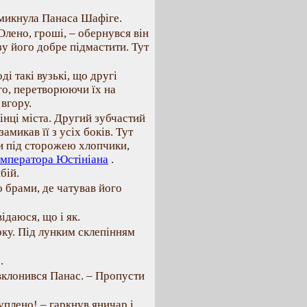
смикнула Панаса Шафіге.
Олено, гроші, – обернувся він
зу його добре підмастити. Тут
ді такі вузькі, що другі
го, перетворюючи їх на
 вгору.
кінці міста. Другий зубчастий
микав її з усіх боків. Тут
ли під сторожею хлопчики,
 імператора Юстініана
.
бій.
 брами, де чатував його
відаюся, що і як.
ку. Під лунким склепінням
.
вклонився Панас. – Пропусти
уплено! – гаркнув яничар і