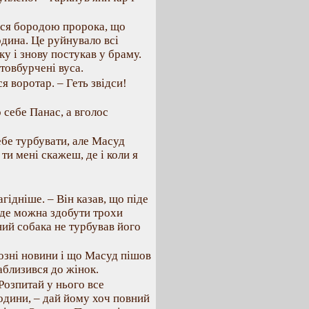
вся бородою пророка, що
одина. Це руйнувало всі
у і знову постукав у браму.
стовбурчені вуса.
я воротар. – Геть звідси!
 себе Панас, а вголос
ебе турбувати, але Масуд
ти мені скажеш, де і коли я
гідніше. – Він казав, що піде
 де можна здобути трохи
ний собака не турбував його
йозні новини і що Масуд пішов
аблизився до жінок.
Розпитай у нього все
одини, – дай йому хоч повний