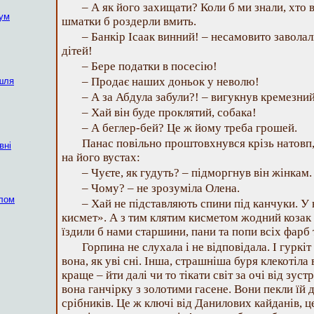
– А як його захищати? Коли б ми знали, хто
нум
шматки б роздерли вмить.
– Банкір Ісаак винний! – несамовито заволал
дітей!
– Бере податки в посесію!
– Продає наших доньок у неволю!
шля
– А за Абдула забули?! – вигукнув кремезни
– Хай він буде проклятий, собака!
– А беглер-бей? Це ж йому треба грошей.
Панас повільно проштовхнувся крізь натовп,
вні
на його вустах:
– Чуєте, як гудуть? – підморгнув він жінкам. 
– Чому? – не зрозуміла Олена.
алом
– Хай не підставляють спини під канчуки. У 
кисмет». А з тим клятим кисметом жодний козак д
їздили б нами старшини, пани та попи всіх фарб т
Горпина не слухала і не відповідала. І гуркіт
вона, як уві сні. Інша, страшніша буря клекотіла в
краще – йти далі чи то тікати світ за очі від зус
вона ганчірку з золотими гасене. Вони пекли їй
срібників. Це ж ключі від Данилових кайданів, це