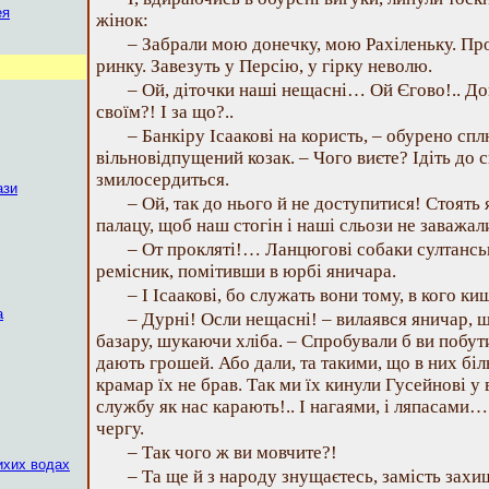
ея
жінок:
– Забрали мою донечку, мою Рахіленьку. Пр
ринку. Завезуть у Персію, у гірку неволю.
– Ой, діточки наші нещасні… Ой Єгово!.. Д
своїм?! І за що?..
– Банкіру Ісаакові на користь, – обурено сп
вільновідпущений козак. – Чого виєте? Ідіть до 
змилосердиться.
ази
– Ой, так до нього й не доступитися! Стоять
палацу, щоб наш стогін і наші сльози не заважал
– От прокляті!… Ланцюгові собаки султанськ
ремісник, помітивши в юрбі яничара.
– І Ісаакові, бо служать вони тому, в кого киш
а
– Дурні! Осли нещасні! – вилаявся яничар, 
базару, шукаючи хліба. – Спробували б ви побути
дають грошей. Або дали, та такими, що в них біл
крамар їх не брав. Так ми їх кинули Гусейнові у
службу як нас карають!.. І нагаями, і ляпасами… 
чергу.
– Так чого ж ви мовчите?!
ихих водах
– Та ще й з народу знущаєтесь, замість зах