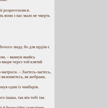
і розреготалися.
ь вони з нас мало не чверть
бочого люду, бо для щурів є
ни, – вкинув якийсь
 якоря через той клятий
-матроси. – Лаєтесь-лаєтесь,
 вклоняєтесь, як жебраки,
нув один із чинбарів.
о ішака, так він тобі так
ні й безнадійні скимління