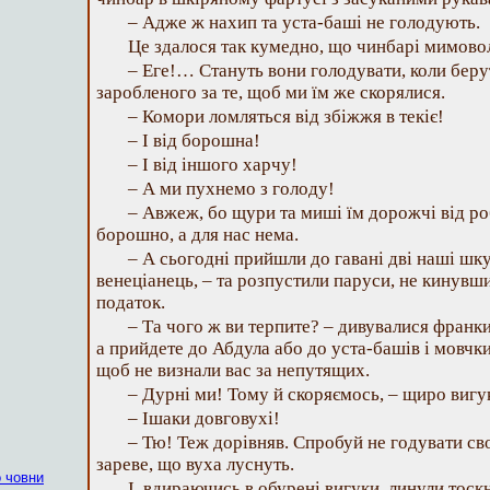
– Адже ж нахип та уста-баші не голодують.
Це здалося так кумедно, що чинбарі мимовол
– Еге!… Стануть вони голодувати, коли берут
заробленого за те, щоб ми їм же скорялися.
– Комори ломляться від збіжжя в текіє!
– І від борошна!
– І від іншого харчу!
– А ми пухнемо з голоду!
– Авжеж, бо щури та миші їм дорожчі від ро
борошно, а для нас нема.
– А сьогодні прийшли до гавані дві наші шку
венеціанець, – та розпустили паруси, не кинувши
податок.
– Та чого ж ви терпите? – дивувалися франки
а прийдете до Абдула або до уста-башів і мовчки
щоб не визнали вас за непутящих.
– Дурні ми! Тому й скоряємось, – щиро вигук
– Ішаки довговухі!
– Тю! Теж дорівняв. Спробуй не годувати свог
зареве, що вуха луснуть.
 човни
І, вдираючись в обурені вигуки, линули тоск