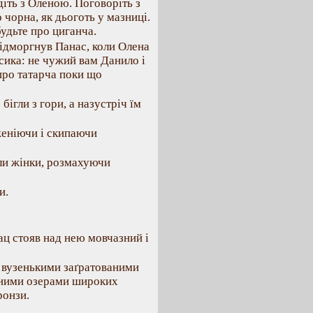
ідіть з Оленою. Поговоріть з
 чорна, як дьоготь у мазниці.
будьте про циганча.
підморгнув Панас, коли Олена
осика: не чужий вам Данило і
 про татарча поки що
ігли з гори, а назустріч їм
женіючи і скипаючи
али жінки, розмахуючи
и.
ац стояв над нею мовчазний і
 вузенькими заґратованими
жаними озерами широких
ронзи.