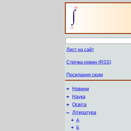
Лист на сайт
Стрічка новин (RSS)
Посилання сюди
+
Новини
+
Наука
+
Освіта
–
Література
+
А
+
Б