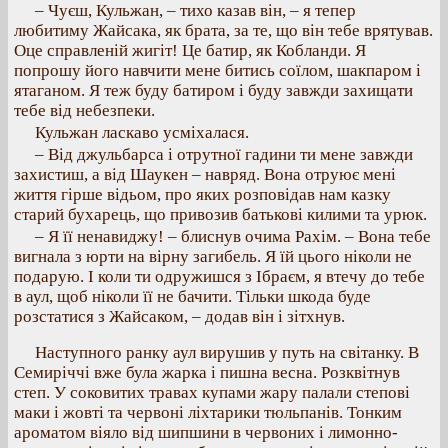
– Чуєш, Кульжан, – тихо казав він, – я тепер
любитиму Жайсака, як брата, за те, що він тебе врятував.
Оце справленій жигіт! Це батир, як Кобланди. Я
попрошу його навчити мене битись соїлом, шакпаром і
ятаганом. Я теж буду батиром і буду завжди захищати
тебе від небезпеки.
Кульжан ласкаво усміхалася.
– Від джульбарса і отрутної гадини ти мене завжди
захистиш, а від Шаукен – навряд. Вона отруює мені
життя гірше відьом, про яких розповідав нам казку
старий бухарець, що привозив батькові килими та урюк.
– Я її ненавиджу! – блиснув очима Рахім. – Вона тебе
вигнала з юрти на вірну загибель. Я їй цього ніколи не
подарую. І коли ти одружишся з Ібраєм, я втечу до тебе
в аул, щоб ніколи її не бачити. Тільки шкода буде
розстатися з Жайсаком, – додав він і зітхнув.
Наступного ранку аул вирушив у путь на світанку. В
Семиріччі вже була жарка і пишна весна. Розквітнув
степ. У соковитих травах купами жару палали степові
маки і жовті та червоні ліхтарики тюльпанів. Тонким
ароматом віяло від шипшини в червоних і лимонно-