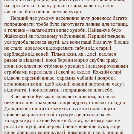
на гірських кіз і на хутрового звіра, коли під осінь
вистигне його пишне зимове хутро.
Перший час усьому населенню аулу довелося багато
попрацювати: треба було заготувати палива для вогнищ,
а головне – налагодити випас худоби. Найважче було
Жайсакові як головному табунникові. Перший тиждень
уся худоба паслася вкупі, але коли паші біля аулу більше
не стало, довелося відокремити табун від отари і
верблюдів від коней. Тільки кози, як і досі, паслися
разом із вівцями і, поки барани мирно скубли траву,
вони носилися по стрімких урвищах і запаморочливими
стрибками перелітали зі скелі на скелю. Кожній отарі
відвели окремий випас, окремих чабанів і доярок і
встановили зміни, щоб кожній людині вистачило часу і
відпочити, і пополювати, і попрацювати для себе.
З незвички Кульжан здавалося дивним, що після
пекучого дня з заходом сонця відразу ставало холодно.
Доводилося одягати кожухи, спускати полог юрти і
щільно закривати на ніч тундук: це дихали на аул
холодом круті схили Кунгей Алатау, на якому вже не
росли ані кущі, ані дерева і лише зеленіли луки, а ще
вище блищали зморшкуваті прямовисні скелі, порослі