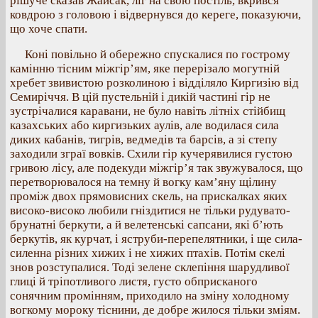
рішуче сказав Жайсак, ліг на свою постіль, вкрився
ковдрою з головою і відвернувся до кереге, показуючи,
що хоче спати.
Коні повільно й обережно спускалися по гострому
камінню тісним міжгір’ям, яке перерізало могутній
хребет звивистою розколиною і відділяло Киргизію від
Семиріччя. В цій пустельній і дикій частині гір не
зустрічалися каравани, не було навіть літніх стійбищ
казахських або киргизьких аулів, але водилася сила
диких кабанів, тигрів, ведмедів та барсів, а зі степу
заходили зграї вовків. Схили гір кучерявилися густою
гривою лісу, але подекуди міжгір’я так звужувалося, що
перетворювалося на темну й вогку кам’яну щілину
проміж двох прямовисних скель, на прискалках яких
високо-високо любили гніздитися не тільки рудувато-
брунатні беркути, а й велетенські сапсани, які б’ють
беркутів, як курчат, і яструби-перепелятники, і ще сила-
силенна різних хижих і не хижих птахів. Потім скелі
знов розступалися. Тоді зелене склепіння шарудливої
глиці й тріпотливого листя, густо обприсканого
сонячним промінням, приходило на зміну холодному
вогкому мороку тіснини, де добре жилося тільки зміям.