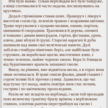
Йти було важко. Тільки верблюдам все було байдуже,
а вівці спотикалися й часто падали, послизнувшись на
кругляках.
Дедалі стрімкішим ставав шлях. Праворуч і ліворуч
височіли схили гір, зеленіли травою і яскравими квітами.
Трави чергувалися з кущами малини, ожини, порічок,
шипшини й смородини. Траплялися й дерева, оповиті
в’юнками і диким виноградом, горіхи, фісташки, урюк,
алича, дикі яблуні й груші. Старезні карагачі й дуби
напинали над ними свої велетенські намети. Далі
забіліли стовбури північних беріз, але найбільше було
струнких, як корабельні щогли, височенних ялин, з
темно-зеленою, майже чорною хвоєю. Кора їх блищала
від бурштинових крапель запашної смоли.
Внизу, на рівнині, вже відквітала весна, а в горах вона
лише починалася. В траві синіли фіалки, дикий гіацинт і
сором’язливі білі зірочки суниці. Здавалося, що час
відступає тут назад, навіть повітря знов стає легким,
гострим і по-квітневому прохолодним.
Рахім не міг всидіти на верблюді, і коли той проходив
повз величезну гранітну брилу врівень з верблюжою
спиною, хлопчик раптом перестрибнув на скелю і