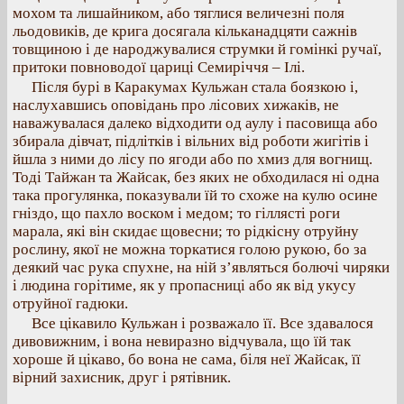
мохом та лишайником, або тяглися величезні поля
льодовиків, де крига досягала кільканадцяти сажнів
товщиною і де народжувалися струмки й гомінкі ручаї,
притоки повноводої цариці Семиріччя – Ілі.
Після бурі в Каракумах Кульжан стала боязкою і,
наслухавшись оповідань про лісових хижаків, не
наважувалася далеко відходити од аулу і пасовища або
збирала дівчат, підлітків і вільних від роботи жигітів і
йшла з ними до лісу по ягоди або по хмиз для вогнищ.
Тоді Тайжан та Жайсак, без яких не обходилася ні одна
така прогулянка, показували їй то схоже на кулю осине
гніздо, що пахло воском і медом; то гіллясті роги
марала, які він скидає щовесни; то рідкісну отруйну
рослину, якої не можна торкатися голою рукою, бо за
деякий час рука спухне, на ній з’являться болючі чиряки
і людина горітиме, як у пропасниці або як від укусу
отруйної гадюки.
Все цікавило Кульжан і розважало її. Все здавалося
дивовижним, і вона невиразно відчувала, що їй так
хороше й цікаво, бо вона не сама, біля неї Жайсак, її
вірний захисник, друг і рятівник.