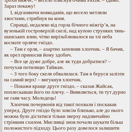
трохи нижче, – весело блиснув очима Рахім. – Їдьмо.
Зараз покажу!
І, відганяючи вовкодавів, що весело метляли
хвостами, стрибнув на коня.
Справді, недалеко від горла бічного міжгір’я, на
вузенькій гостроверхій скелі, над купою струнких тянь-
шанських ялин, чітко вирізьблювалося на тлі неба
космате орляче гніздо.
– Там є орля, – азартно запевняв хлопчик. – Я бачив,
як орел приносив йому здобич.
– Все це дуже добре, але як туди добратися? –
почухав потилицю Тайжан.
– З того боку скеля обвалилася. Там я беруся залізти
на самий верх! – вигукнув хлопчик.
– Покажи краще друге гніздо, – сказав Жайсак,
поплескавши його по плечу. – Виявляється, ти тут дурно
не гаяв часу. Молодець!
Хлопчик почервонів від такої похвали і поскакав
уперед. Друге гніздо було зовсім близько, але до нього
можна було дістатися тільки зверху надзвичайно
стрімким схилом. Мисливці знов почали шукати більш
положистого підходу. Цього разу довелося залишити