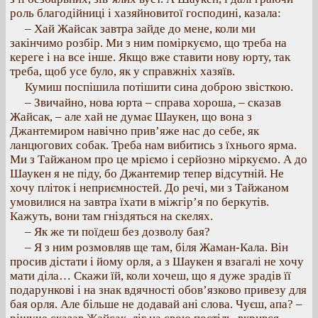
роль благодійниці і хазяйновитої господині, казала:
– Хай Жайсак завтра зайде до мене, коли ми
закінчимо розбір. Ми з ним поміркуємо, що треба на
кереге і на все інше. Якщо вже ставити нову юрту, так
треба, щоб усе було, як у справжніх хазяїв.
Кумиш поспішила потішити сина доброю звісткою.
– Звичайно, нова юрта – справа хороша, – сказав
Жайсак, – але хай не думає Шаукен, що вона з
Джантемиром навічно прив’яже нас до себе, як
ланцюгових собак. Треба нам вибитись з їхнього ярма.
Ми з Тайжаном про це мріємо і серйозно міркуємо. А до
Шаукен я не піду, бо Джантемир тепер відсутній. Не
хочу пліток і неприємностей. До речі, ми з Тайжаном
умовилися на завтра їхати в міжгір’я по беркутів.
Кажуть, вони там гніздяться на скелях.
– Як же ти поїдеш без дозволу бая?
– Я з ним розмовляв ще там, біля Жаман-Кала. Він
просив дістати і йому орля, а з Шаукен я взагалі не хочу
мати діла… Скажи їй, коли хочеш, що я дуже зрадів її
подарункові і на знак вдячності обов’язково привезу для
бая орля. Але більше не додавай ані слова. Чуєш, апа? –