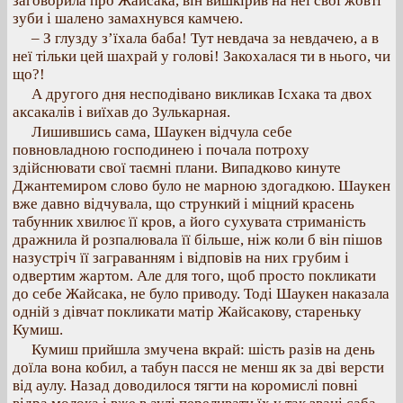
заговорила про Жайсака, він вишкірив на неї свої жовті
зуби і шалено замахнувся камчею.
– З глузду з’їхала баба! Тут невдача за невдачею, а в
неї тільки цей шахрай у голові! Закохалася ти в нього, чи
що?!
А другого дня несподівано викликав Ісхака та двох
аксакалів і виїхав до Зулькарная.
Лишившись сама, Шаукен відчула себе
повновладною господинею і почала потроху
здійснювати свої таємні плани. Випадково кинуте
Джантемиром слово було не марною здогадкою. Шаукен
вже давно відчувала, що стрункий і міцний красень
табунник хвилює її кров, а його сухувата стриманість
дражнила й розпалювала її більше, ніж коли б він пішов
назустріч її заграванням і відповів на них грубим і
одвертим жартом. Але для того, щоб просто покликати
до себе Жайсака, не було приводу. Тоді Шаукен наказала
одній з дівчат покликати матір Жайсакову, стареньку
Кумиш.
Кумиш прийшла змучена вкрай: шість разів на день
доїла вона кобил, а табун пасся не менш як за дві версти
від аулу. Назад доводилося тягти на коромислі повні