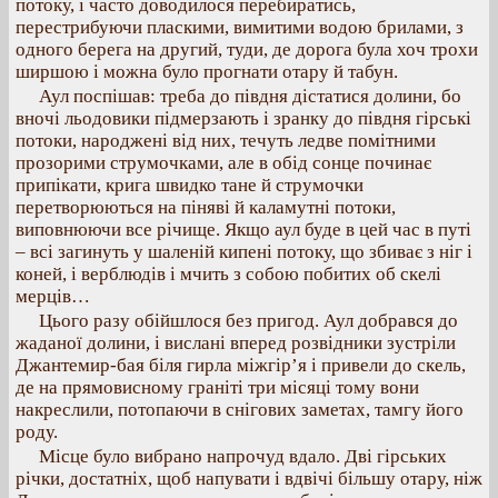
потоку, і часто доводилося перебиратись,
перестрибуючи пласкими, вимитими водою брилами, з
одного берега на другий, туди, де дорога була хоч трохи
ширшою і можна було прогнати отару й табун.
Аул поспішав: треба до півдня дістатися долини, бо
вночі льодовики підмерзають і зранку до півдня гірські
потоки, народжені від них, течуть ледве помітними
прозорими струмочками, але в обід сонце починає
припікати, крига швидко тане й струмочки
перетворюються на піняві й каламутні потоки,
виповнюючи все річище. Якщо аул буде в цей час в путі
– всі загинуть у шаленій кипені потоку, що збиває з ніг і
коней, і верблюдів і мчить з собою побитих об скелі
мерців…
Цього разу обійшлося без пригод. Аул добрався до
жаданої долини, і вислані вперед розвідники зустріли
Джантемир-бая біля гирла міжгір’я і привели до скель,
де на прямовисному граніті три місяці тому вони
накреслили, потопаючи в снігових заметах, тамгу його
роду.
Місце було вибрано напрочуд вдало. Дві гірських
річки, достатніх, щоб напувати і вдвічі більшу отару, ніж