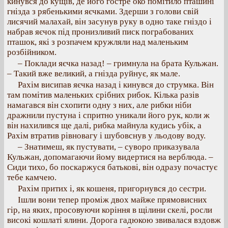
кинувся до кущів, де його гостре око помітило пташині
гнізда з рябенькими яєчками. Здерши з голови свій
лисячий малахай, він засунув руку в одно таке гніздо і
набрав яєчок під пронизливий писк пограбованих
пташок, які з розпачем кружляли над маленьким
розбійником.
– Поклади яєчка назад! – гримнула на брата Кульжан.
– Такий вже великий, а гнізда руйнує, як мале.
Рахім висипав яєчка назад і кинувся до струмка. Він
там помітив маленьких срібних рибок. Кілька разів
намагався він схопити одну з них, але рибки ніби
дражнили пустуна і спритно уникали його рук, коли ж
він нахилився ще далі, рибка майнула кудись убік, а
Рахім втратив рівновагу і шубовснув у льодову воду.
– Знатимеш, як пустувати, – суворо приказувала
Кульжан, допомагаючи йому видертися на верблюда. –
Сиди тихо, бо поскаржуся батькові, він одразу почастує
тебе камчею.
Рахім притих і, як кошеня, пригорнувся до сестри.
Ішли вони тепер проміж двох майже прямовисних
гір, на яких, просовуючи коріння в щілини скелі, росли
високі кошлаті ялини. Дорога гадюкою звивалася вздовж