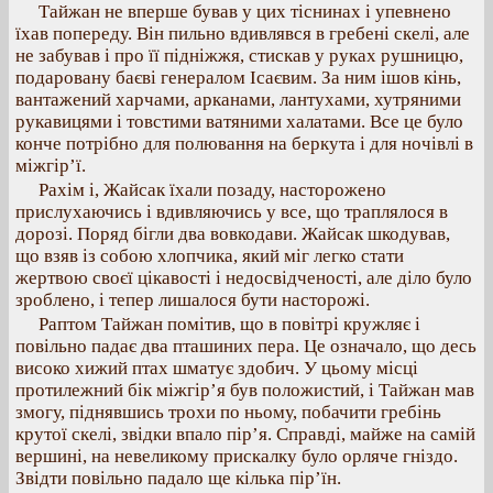
Тайжан не вперше бував у цих тіснинах і упевнено
їхав попереду. Він пильно вдивлявся в гребені скелі, але
не забував і про її підніжжя, стискав у руках рушницю,
подаровану баєві генералом Ісаєвим. За ним ішов кінь,
вантажений харчами, арканами, лантухами, хутряними
рукавицями і товстими ватяними халатами. Все це було
конче потрібно для полювання на беркута і для ночівлі в
міжгір’ї.
Рахім і, Жайсак їхали позаду, насторожено
прислухаючись і вдивляючись у все, що траплялося в
дорозі. Поряд бігли два вовкодави. Жайсак шкодував,
що взяв із собою хлопчика, який міг легко стати
жертвою своєї цікавості і недосвідченості, але діло було
зроблено, і тепер лишалося бути насторожі.
Раптом Тайжан помітив, що в повітрі кружляє і
повільно падає два пташиних пера. Це означало, що десь
високо хижий птах шматує здобич. У цьому місці
протилежний бік міжгір’я був положистий, і Тайжан мав
змогу, піднявшись трохи по ньому, побачити гребінь
крутої скелі, звідки впало пір’я. Справді, майже на самій
вершині, на невеликому прискалку було орляче гніздо.
Звідти повільно падало ще кілька пір’їн.