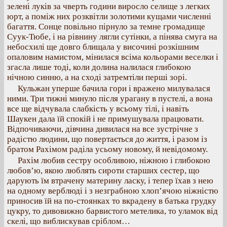
зелені луків за чверть години виросло селище з легких
юрт, а поміж них розквітли золотими кущами численні
багаття. Сонце повільно пірнуло за темне громадище
Суук-Тюбе, і на рівнину лягли сутінки, а пінява смуга на
небосхилі ще довго блищала у височині розкішним
опаловим намистом, мінилася всіма кольорами веселки і
згасла лише тоді, коли долина налилася глибокою
нічною синню, а на сході затремтіли перші зорі.
Кульжан уперше бачила гори і вражено милувалася
ними. Три тижні минуло після урагану в пустелі, а вона
все ще відчувала слабкість у всьому тілі, і навіть
Шаукен дала їй спокій і не примушувала працювати.
Відпочиваючи, дівчина дивилася на все зустрічне з
радістю людини, що повертається до життя, і разом із
братом Рахімом раділа усьому новому, й невідомому.
Рахім любив сестру особливою, ніжною і глибокою
любов’ю, якою люблять сироти старших сестер, що
дарують їм втрачену материну ласку, і тепер їхав з нею
на одному верблюді і з незграбною хлоп’ячою ніжністю
приносив їй на по-стоянках то вкрадену в батька грудку
цукру, то дивовижно барвистого метелика, то уламок від
скелі, що виблискував сріблом…