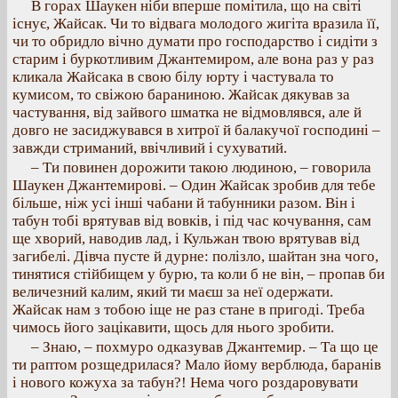
В горах Шаукен ніби вперше помітила, що на світі
існує, Жайсак. Чи то відвага молодого жигіта вразила її,
чи то обридло вічно думати про господарство і сидіти з
старим і буркотливим Джантемиром, але вона раз у раз
кликала Жайсака в свою білу юрту і частувала то
кумисом, то свіжою бараниною. Жайсак дякував за
частування, від зайвого шматка не відмовлявся, але й
довго не засиджувався в хитрої й балакучої господині –
завжди стриманий, ввічливий і сухуватий.
– Ти повинен дорожити такою людиною, – говорила
Шаукен Джантемирові. – Один Жайсак зробив для тебе
більше, ніж усі інші чабани й табунники разом. Він і
табун тобі врятував від вовків, і під час кочування, сам
ще хворий, наводив лад, і Кульжан твою врятував від
загибелі. Дівча пусте й дурне: полізло, шайтан зна чого,
тинятися стійбищем у бурю, та коли б не він, – пропав би
величезний калим, який ти маєш за неї одержати.
Жайсак нам з тобою іще не раз стане в пригоді. Треба
чимось його зацікавити, щось для нього зробити.
– Знаю, – похмуро одказував Джантемир. – Та що це
ти раптом розщедрилася? Мало йому верблюда, баранів
і нового кожуха за табун?! Нема чого роздаровувати