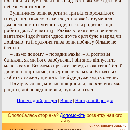
поспішили спуститися вниз і від’їхати якомога далі від
небезпечного місця.
Зупинилися вони версти за три від спорожнілого
гнізда, під навислою скелею, з-під якої струменіло
джерело чистої смачної води, і стали радитися, що
робити далі. Лишати тут Рахіма з таким неспокійним
вантажем і здобувати удвох друге орля було навряд чи
доцільно, та й орлячих гнізд вони поблизу більше не
бачили.
– Їдьмо додому, – порадив Рахім. – Я розповім
батькові, як ми його здобували, і він знов відпустить
мене з вами. Візьмемо ще кого-небудь із жигітів. Тоді й
дичини настріляємо, повертаючись назад. Батько так
любить смажену дичину. Він буде дуже задоволений.
Поміркувавши, мисливці вирішили, що хлопчик має
рацію і, добре відпочивши, рушили назад.
Попередній розділ
|
Вище
|
Наступний розділ
Сподобалась сторінка?
Допоможіть
розвитку нашого
сайту!
Число завантажень : 2