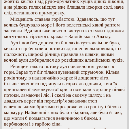
жовтих квітах і від рудо-брунатних кущів диких півоній,
а на рідких голих місцях вже блищали іскорки солі, наче
слід останнього приморозку.
Місцевість ставала горбастою. Здавалось, що тут
колись бушувало море і його велетенські хвилі раптом
застигли. Вдалині вже неясно виступало з імли підніжжя
могутнього гірського кряжа – Заілійського Алатау.
Аул ішов без дороги, та й шляхів тут зовсім не було,
мчали з гір бурхливі потоки від танення льодовиків, і їх
положисті, широкі річища правили за шляхи, якими
кочові аули добиралися до розкішних альпійських луків.
Річищем такого потоку аул повільно втягувався в
гори. Зараз тут біг тільки вузенький струмочок. Кілька
років тому, в надзвичайно жарке й дощовите літо,
більше звичного підтанули в горах льодовики, і від їх
кришталевої зеленкуватої криги помчали в долину піняві
потоки, ламаючи і ліс, і скелі на своєму шляху, і на
двадцять верст від передгір’я завалили степ
велетенськими брилами сіро-рожевого граніту і білого
мармуру. Найменші з них були з барана, але були й такі,
що могли б позмагатися величиною з биком, з
верблюдом і з гарбою сіна.