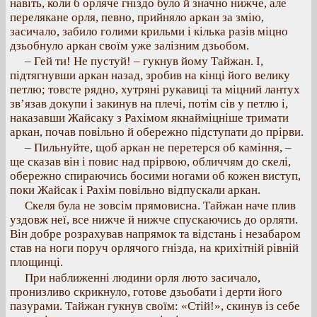
навіть, коли б орляче гніздо було й значно нижче, але
перелякане орля, певно, прийняло аркан за змію,
засичало, забило голими крильми і кілька разів міцно
дзьобнуло аркан своїм уже залізним дзьобом.
– Гей ти! Не пустуй! – гукнув йому Тайжан. І,
підтягнувши аркан назад, зробив на кінці його велику
петлю; товсте рядно, хутряні рукавиці та міцний лантух
зв’язав докупи і закинув на плечі, потім сів у петлю і,
наказавши Жайсаку з Рахімом якнайміцніше тримати
аркан, почав повільно й обережно підступати до прірви.
– Пильнуйте, щоб аркан не перетерся об каміння, –
ще сказав він і повис над прірвою, обличчям до скелі,
обережно спираючись босими ногами об кожен виступ,
поки Жайсак і Рахім повільно відпускали аркан.
Скеля була не зовсім прямовисна. Тайжан наче плив
уздовж неї, все нижче й нижче спускаючись до орляти.
Він добре розрахував напрямок та відстань і незабаром
став на ноги поруч орлячого гнізда, на крихітній рівній
площинці.
При наближенні людини орля люто засичало,
пронизливо скрикнуло, готове дзьобати і дерти його
пазурами. Тайжан гукнув своїм: «Стій!», скинув із себе