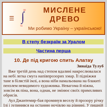
МИСЛЕНЕ
ДРЕВО
☰
Ми робимо Україну – українською!
В степу безкраїм за Уралом
Частина перша
10. Де під кригою спить Алатау
Зинаїда Тулуб
Вже третій день над степом вдалині накреслювалася
на небі легка смуга напівпрозорих хмар. Її підніжжя
тане в білястій імлі, а вона ніби намальована на блакиті
пензлем невидимого художника. Невагома й ніжна,
зовсім як піна, вона, однак, не змінює своїх примхливих
обрисів.
Аул Джантемир-бая проминув веселу й прозору річку
Ілі і зупинився на останню ночівлю на рівнині. У пишній