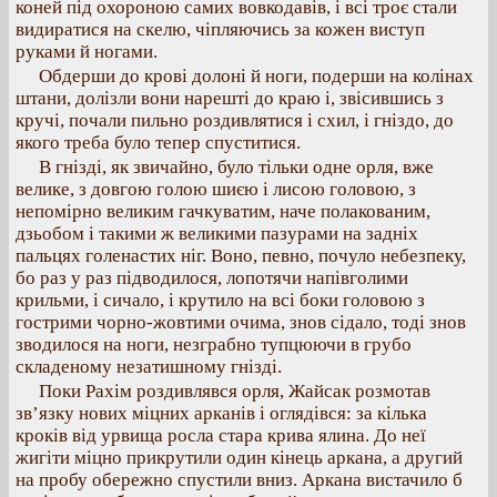
коней під охороною самих вовкодавів, і всі троє стали
видиратися на скелю, чіпляючись за кожен виступ
руками й ногами.
Обдерши до крові долоні й ноги, подерши на колінах
штани, долізли вони нарешті до краю і, звісившись з
кручі, почали пильно роздивлятися і схил, і гніздо, до
якого треба було тепер спуститися.
В гнізді, як звичайно, було тільки одне орля, вже
велике, з довгою голою шиєю і лисою головою, з
непомірно великим гачкуватим, наче полакованим,
дзьобом і такими ж великими пазурами на задніх
пальцях голенастих ніг. Воно, певно, почуло небезпеку,
бо раз у раз підводилося, лопотячи напівголими
крильми, і сичало, і крутило на всі боки головою з
гострими чорно-жовтими очима, знов сідало, тоді знов
зводилося на ноги, незграбно тупцюючи в грубо
складеному незатишному гнізді.
Поки Рахім роздивлявся орля, Жайсак розмотав
зв’язку нових міцних арканів і оглядівся: за кілька
кроків від урвища росла стара крива ялина. До неї
жигіти міцно прикрутили один кінець аркана, а другий
на пробу обережно спустили вниз. Аркана вистачило б