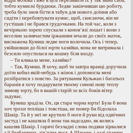
відра молока і вже в аулі переливати їх у так звані саба,
тобто кумисні бурдюки. Ледве закінчивши цю роботу,
треба було знов бігти в табун для нового доїння або
сидіти і перебовтувати кумис, щоб, скисаючи, він не
густішав і не брався грудочками. На той час, коли з
вечірньою зорею спускали з конов’язі лошат і вони з
веселим заливчастим іржанням мчали до своїх маток,
виснажена Кумиш ледве ноги волочила. Ось і тепер,
увійшовши до білої юрти хазяйки, вона не витримала і
безсило опустилася на кошму біля входу.
– Ти кликала мене, хазяйко?
– Так, Кумиш. Я хочу, щоб ти завтра вранці доручила
доїти кобил якій-небудь з жінок і допомогла мені
розібратися з повстю. За рятування Кульжан і багатьох
баранів я хочу подарувати твоєму синові нову теплу
зимову юрту, бо в вашій старій зо всіх боків вітер
задуває.
Кумиш зраділа. Ох, ця стара чорна юрта! Була б вона
хоч трохи тепліша і товстіша, не помер би бідолаха
Шакір. Та й у неї не крутило б ноги й руки від одвічних
застуд і не кашляла б вона так надсадно, як колись
кашляв Шакір. І гарячі безладні слова подяки зірвалися
з її безбарвних, зів’ялих вуст. А Шаукен, і далі граючи