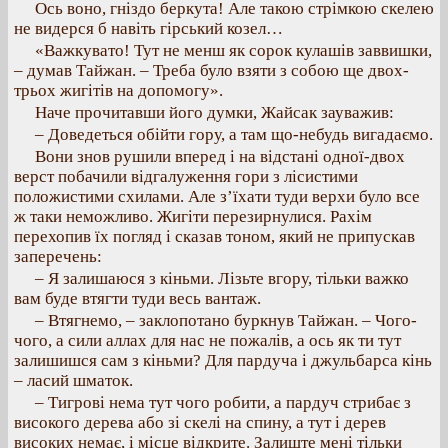
Ось воно, гніздо беркута! Але такою стрімкою скелею
не видерся б навіть гірський козел…
«Важкувато! Тут не менш як сорок кулашів заввишки,
– думав Тайжан. – Треба було взяти з собою ще двох-
трьох жигітів на допомогу».
Наче прочитавши його думки, Жайсак зауважив:
– Доведеться обійти гору, а там що-небудь вигадаємо.
Вони знов рушили вперед і на відстані одної-двох
верст побачили відгалуження гори з лісистими
положистими схилами. Але з’їхати туди верхи було все
ж таки неможливо. Жигіти перезирнулися. Рахім
перехопив їх погляд і сказав тоном, який не припускав
заперечень:
– Я залишаюся з кіньми. Лізьте вгору, тільки важко
вам буде втягти туди весь вантаж.
– Втягнемо, – заклопотано буркнув Тайжан. – Чого-
чого, а сили аллах для нас не пожалів, а ось як ти тут
залишишся сам з кіньми? Для пардуча і джульбарса кінь
– ласий шматок.
– Тигрові нема тут чого робити, а пардуч стрибає з
високого дерева або зі скелі на спину, а тут і дерев
високих немає, і місце відкрите. Залиште мені тільки