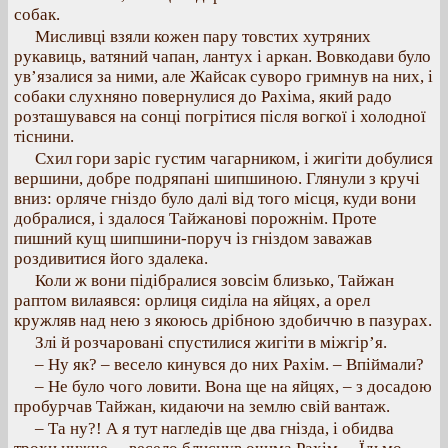
собак.
Мисливці взяли кожен пару товстих хутряних
рукавиць, ватяний чапан, лантух і аркан. Вовкодави було
ув’язалися за ними, але Жайсак суворо гримнув на них, і
собаки слухняно повернулися до Рахіма, який радо
розташувався на сонці погрітися після вогкої і холодної
тіснини.
Схил гори заріс густим чагарником, і жигіти добулися
вершини, добре подряпані шипшиною. Глянули з кручі
вниз: орляче гніздо було далі від того місця, куди вони
добралися, і здалося Тайжанові порожнім. Проте
пишний кущ шипшини-поруч із гніздом заважав
роздивитися його здалека.
Коли ж вони підібралися зовсім близько, Тайжан
раптом вилаявся: орлиця сиділа на яйцях, а орел
кружляв над нею з якоюсь дрібною здобиччю в пазурах.
Злі й розчаровані спустилися жигіти в міжгір’я.
– Ну як? – весело кинувся до них Рахім. – Впіймали?
– Не було чого ловити. Вона ще на яйцях, – з досадою
пробурчав Тайжан, кидаючи на землю свій вантаж.
– Та ну?! А я тут нагледів ще два гнізда, і обидва