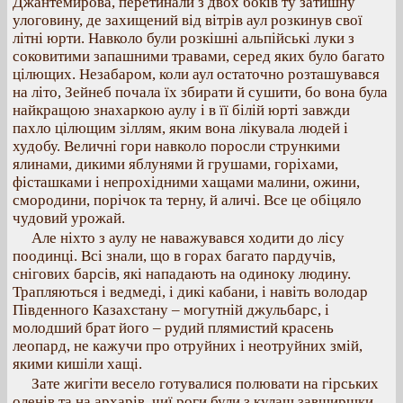
Джантемирова, перетинали з двох боків ту затишну
улоговину, де захищений від вітрів аул розкинув свої
літні юрти. Навколо були розкішні альпійські луки з
соковитими запашними травами, серед яких було багато
цілющих. Незабаром, коли аул остаточно розташувався
на літо, Зейнеб почала їх збирати й сушити, бо вона була
найкращою знахаркою аулу і в її білій юрті завжди
пахло цілющим зіллям, яким вона лікувала людей і
худобу. Величні гори навколо поросли стрункими
ялинами, дикими яблунями й грушами, горіхами,
фісташками і непрохідними хащами малини, ожини,
смородини, порічок та терну, й аличі. Все це обіцяло
чудовий урожай.
Але ніхто з аулу не наважувався ходити до лісу
поодинці. Всі знали, що в горах багато пардучів,
снігових барсів, які нападають на одиноку людину.
Трапляються і ведмеді, і дикі кабани, і навіть володар
Південного Казахстану – могутній джульбарс, і
молодший брат його – рудий плямистий красень
леопард, не кажучи про отруйних і неотруйних змій,
якими кишіли хащі.
Зате жигіти весело готувалися полювати на гірських
оленів та на архарів, чиї роги були з кулаш завширшки,