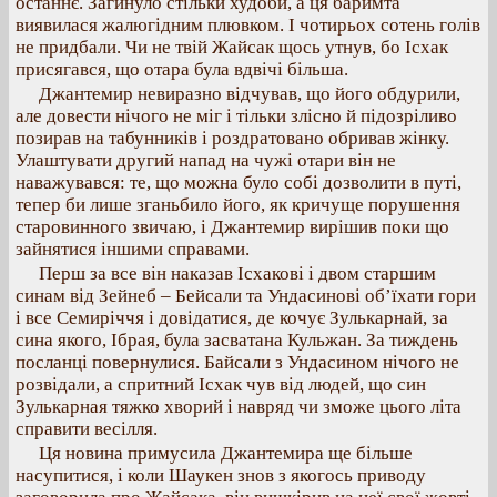
останнє. Загинуло стільки худоби, а ця баримта
виявилася жалюгідним плювком. І чотирьох сотень голів
не придбали. Чи не твій Жайсак щось утнув, бо Ісхак
присягався, що отара була вдвічі більша.
Джантемир невиразно відчував, що його обдурили,
але довести нічого не міг і тільки злісно й підозріливо
позирав на табунників і роздратовано обривав жінку.
Улаштувати другий напад на чужі отари він не
наважувався: те, що можна було собі дозволити в путі,
тепер би лише зганьбило його, як кричуще порушення
старовинного звичаю, і Джантемир вирішив поки що
зайнятися іншими справами.
Перш за все він наказав Ісхакові і двом старшим
синам від Зейнеб – Бейсали та Ундасинові об’їхати гори
і все Семиріччя і довідатися, де кочує Зулькарнай, за
сина якого, Ібрая, була засватана Кульжан. За тиждень
посланці повернулися. Байсали з Ундасином нічого не
розвідали, а спритний Ісхак чув від людей, що син
Зулькарная тяжко хворий і навряд чи зможе цього літа
справити весілля.
Ця новина примусила Джантемира ще більше
насупитися, і коли Шаукен знов з якогось приводу