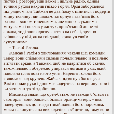
петлю і, розгорнувши важке і щільне рядно, одним
точним рухом накрив гніздо і орля. Орля заборсалося
під рядном, але Тайжан не дав йому отямитися і подерти
міцну тканину: він швидко загорнув і зав’язав його
разом з рядном тоненькими, але міцно зсуканими
мотузками і поклав у лантух, прив’язаний до петлі
аркана, тоді знов одягнув петлю на себе і, зручно
всівшись у ній, як на гойдалці, крикнув своїм
супутникам:
– Тягни! Готово!
Жайсак і Рахім з хвилюванням чекали цієї команди.
Тепер вони спільними силами почали плавно й повільно
витягати аркан, а Тайжан, щоб не вдаритися об скелю,
також плавно і обережно упирався ногами в укіс, який
повільно плив повз нього униз. Нарешті голова його
з’явилася над кручею. Жайсак підтягнув його ще, а
Рахім подав руки і допоміг видертися на вершину гори і
витягти лантух зі здобиччю.
Мисливці знали, що орел-батько не завжди б’ється за
своє орля: вони боялися більше орлиці-матері, – яка,
повернувшись до гнізда і знайшовши його порожнім,
могла накинутися на викрадачів своєї дитини, тому вони