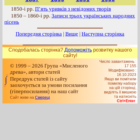
1850-і рр.
П’ять уривків з невідомих творів
1850 – 1860-і рр.
Записи трьох українських народних
пісень
Попередня сторінка
|
Вище
|
Наступна сторінка
Сподобалась сторінка?
Допоможіть
розвитку нашого
сайту!
Число завантажень :
© 1999 – 2026 Група «Мисленого
17 155
Модифіковано :
древа», автори статей
16.10.2023
Передрук статей із сайту
Якщо ви помітили
помилку набору
заохочується за умови посилання
на цiй сторiнцi,
(гіперпосилання) на наш сайт
видiлiть її мишкою
та натисніть
Сайт живе на
Смереці
Ctrl+Enter
.