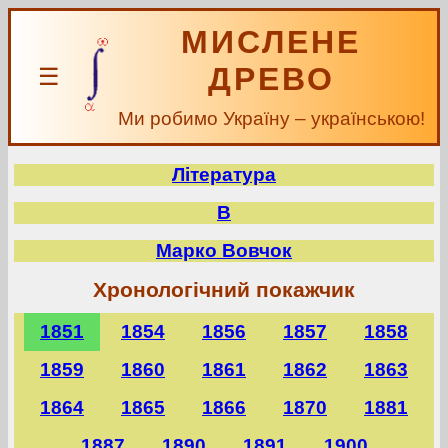
МИСЛЕНЕ
ДРЕВО
☰
Ми робимо Україну – українською!
Література
В
Марко Вовчок
Хронологічний покажчик
1851
1854
1856
1857
1858
1859
1860
1861
1862
1863
1864
1865
1866
1870
1881
1887
1890
1891
1900