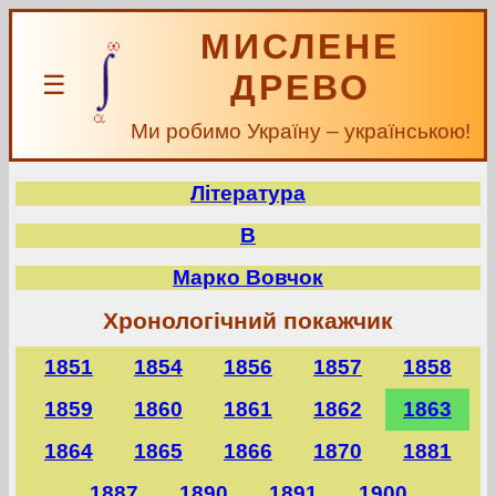
МИСЛЕНЕ
ДРЕВО
☰
Ми робимо Україну – українською!
Література
В
Марко Вовчок
Хронологічний покажчик
1851
1854
1856
1857
1858
1859
1860
1861
1862
1863
1864
1865
1866
1870
1881
1887
1890
1891
1900