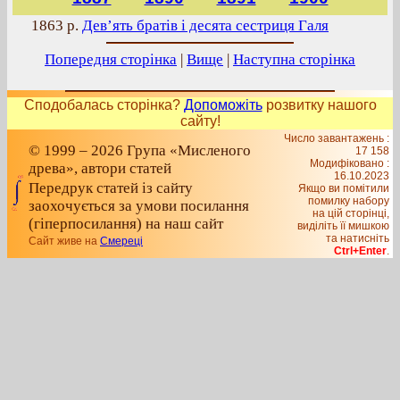
1863 р.
Дев’ять братів і десята сестриця Галя
Попередня сторінка
|
Вище
|
Наступна сторінка
Сподобалась сторінка?
Допоможіть
розвитку нашого
сайту!
Число завантажень :
© 1999 – 2026 Група «Мисленого
17 158
Модифіковано :
древа», автори статей
16.10.2023
Передрук статей із сайту
Якщо ви помітили
помилку набору
заохочується за умови посилання
на цiй сторiнцi,
(гіперпосилання) на наш сайт
видiлiть її мишкою
та натисніть
Сайт живе на
Смереці
Ctrl+Enter
.