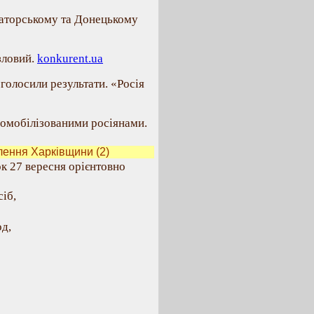
маторському та Донецькому
зловий.
konkurent.ua
голосили результати. «Росія
жомобілізованими росіянами.
ення Харківщини (2)
ок 27 вересня орієнтовно
іб,
д,