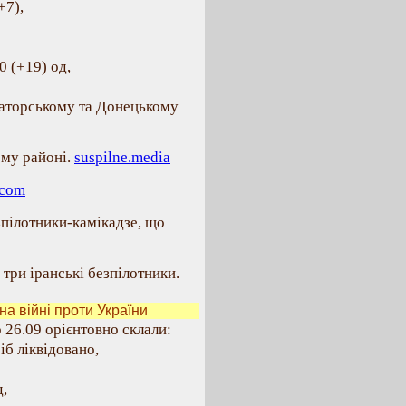
+7),
0 (+19) од,
маторському та Донецькому
ому районі.
suspilne.media
.com
зпілотники-камікадзе, що
три іранські безпілотники.
на війні проти України
о 26.09 орієнтовно склали:
іб ліквідовано,
,