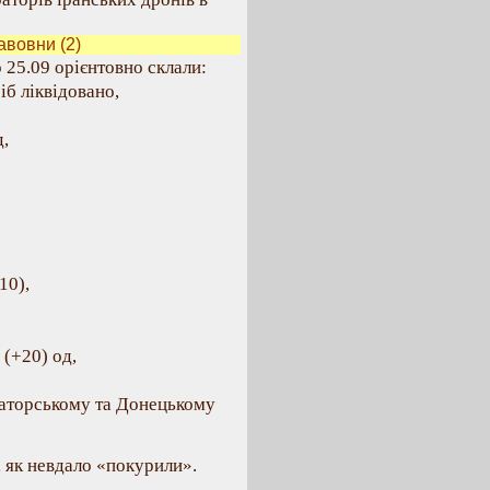
авовни (2)
о 25.09 орієнтовно склали:
іб ліквідовано,
,
10),
 (+20) од,
маторському та Донецькому
 як невдало «покурили».