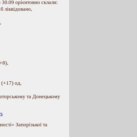
о 30.09 орієнтовно склали:
б ліквідовано,
,
+8),
 (+17) од,
маторському та Донецькому
ws
ності» Запорізької та