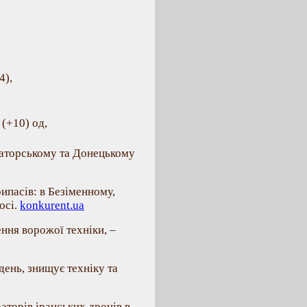
4),
 (+10) од,
маторському та Донецькому
ипасів: в Безіменному,
осі.
konkurent.ua
ння ворожої техніки, –
ень, знищує техніку та
аторів іранських дронів в