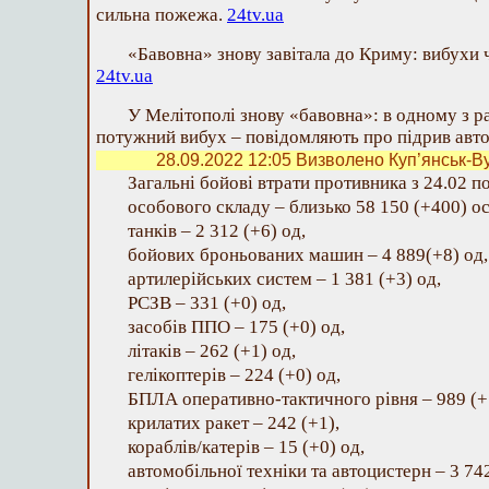
сильна пожежа.
24tv.ua
«Бавовна» знову завітала до Криму: вибухи 
24tv.ua
У Мелітополі знову «бавовна»: в одному з р
потужний вибух – повідомляють про підрив авт
28.09.2022 12:05
Визволено Куп’янськ-В
Загальні бойові втрати противника з 24.02 п
особового складу ‒ близько 58 150 (+400) ос
танків ‒ 2 312 (+6) од,
бойових броньованих машин ‒ 4 889(+8) од,
артилерійських систем – 1 381 (+3) од,
РСЗВ – 331 (+0) од,
засобів ППО ‒ 175 (+0) од,
літаків – 262 (+1) од,
гелікоптерів – 224 (+0) од,
БПЛА оперативно-тактичного рівня – 989 (+
крилатих ракет ‒ 242 (+1),
кораблів/катерів ‒ 15 (+0) од,
автомобільної техніки та автоцистерн – 3 742