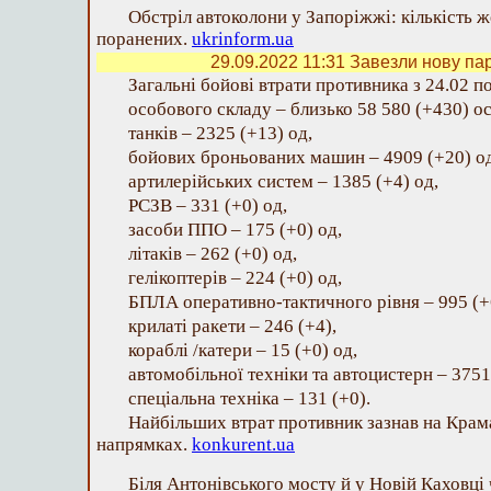
Обстріл автоколони у Запоріжжі: кількість ж
поранених.
ukrinform.ua
29.09.2022 11:31
Завезли нову пар
Загальні бойові втрати противника з 24.02 п
особового складу ‒ близько 58 580 (+430) ос
танків ‒ 2325 (+13) од,
бойових броньованих машин ‒ 4909 (+20) од
артилерійських систем – 1385 (+4) од,
РСЗВ – 331 (+0) од,
засоби ППО ‒ 175 (+0) од,
літаків – 262 (+0) од,
гелікоптерів – 224 (+0) од,
БПЛА оперативно-тактичного рівня – 995 (+
крилаті ракети ‒ 246 (+4),
кораблі /катери ‒ 15 (+0) од,
автомобільної техніки та автоцистерн – 3751
спеціальна техніка ‒ 131 (+0).
Найбільших втрат противник зазнав на Кра
напрямках.
konkurent.ua
Біля Антонівського мосту й у Новій Каховці