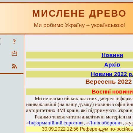
МИСЛЕНЕ ДРЕВО
Ми робимо Україну – українською!
?
Новини
Архів
Новини 2022 р
Вересень 2022 
Воєнні новини
Ми не маємо ніяких власних джерел інформа
найважливіші (на нашу думку) новини з офіційн
авторитетних ЗМІ країн, які підтримують Україн
Радимо також читати аналітичні матеріал на
«
Інформаційний спротив
», «
Лінія оборони
», жу
30.09.2022 12:56
Референдум по-російськи