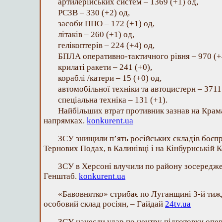
артилерійських систем – 1369 (+1) од,
РСЗВ – 330 (+2) од,
засоби ППО ‒ 172 (+1) од,
літаків – 260 (+1) од,
гелікоптерів – 224 (+4) од,
БПЛА оперативно-тактичного рівня – 970 (+
крилаті ракети ‒ 241 (+0),
кораблі /катери ‒ 15 (+0) од,
автомобільної техніки та автоцистерн – 3711
спеціальна техніка ‒ 131 (+1).
Найбільших втрат противник зазнав на Кра
напрямках.
konkurent.ua
ЗСУ знищили п’ять російських складів боєпр
Тернових Подах, в Калинівці і на Кінбурнській К
ЗСУ в Херсоні влучили по району зосередже
Генштаб.
konkurent.ua
«Бавовнятко» стрибає по Луганщині 3-й тижд
особовий склад росіян, – Гайдай
24tv.ua
ЗСУ нанесли удар по центру підготовки опер