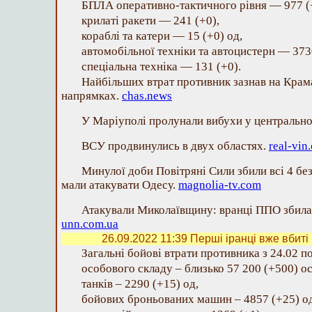
БПЛА оперативно-тактичного рівня — 977 (
крилаті ракети — 241 (+0),
кораблі та катери — 15 (+0) од,
автомобільної техніки та автоцистерн — 373
спеціальна техніка — 131 (+0).
Найбільших втрат противник зазнав на Кра
напрямках.
chas.news
У Маріуполі пролунали вибухи у центральн
ВСУ продвинулись в двух областях.
real-vin
Минулої доби Повітряні Сили збили всі 4 бе
мали атакувати Одесу.
magnolia-tv.com
Атакували Миколаївщину: вранці ППО збила 
unn.com.ua
26.09.2022 11:39
Перші іранці вже вбиті 
Загальні бойові втрати противника з 24.02 п
особового складу ‒ близько 57 200 (+500) ос
танків ‒ 2290 (+15) од,
бойових броньованих машин ‒ 4857 (+25) од