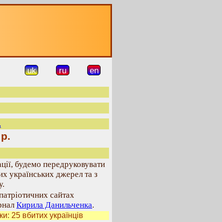
uk
ru
en
.
р.
ції, будемо передруковувати
их українських джерел та з
у.
 патріотичних сайтах
рнал
Кирила Данильченка
.
: 25 вбитих українців