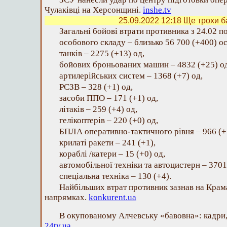
Чулаківці на Херсонщині.
inshe.tv
25.09.2022 12:18
Ще трохи б
Загальні бойові втрати противника з 24.02 п
особового складу ‒ близько 56 700 (+400) ос
танків ‒ 2275 (+13) од,
бойових броньованих машин ‒ 4832 (+25) од
артилерійських систем – 1368 (+7) од,
РСЗВ – 328 (+1) од,
засоби ППО ‒ 171 (+1) од,
літаків – 259 (+4) од,
гелікоптерів – 220 (+0) од,
БПЛА оперативно-тактичного рівня – 966 (+
крилаті ракети ‒ 241 (+1),
кораблі /катери ‒ 15 (+0) од,
автомобільної техніки та автоцистерн – 3701
спеціальна техніка ‒ 130 (+4).
Найбільших втрат противник зазнав на Кра
напрямках.
konkurent.ua
В окупованому Алчевську «бавовна»: кадри,
24tv.ua