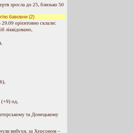
ертв зросла до 25, близько 50
тію бавовни (2)
о 29.09 орієнтовно склали:
іб ліквідовано,
,
6),
 (+9) од,
маторському та Донецькому
 чули вибухи, за Херсоном –