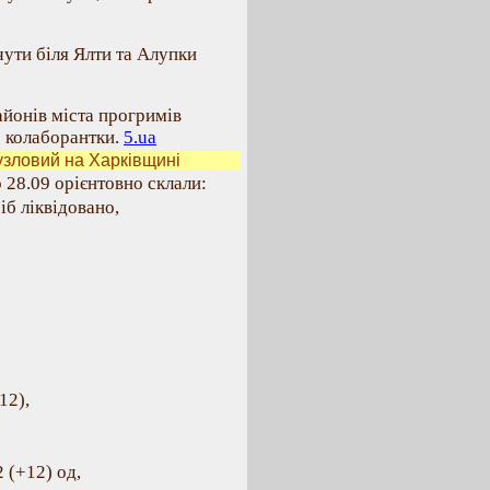
чути біля Ялти та Алупки
айонів міста прогримів
о колаборантки.
5.ua
узловий на Харківщині
о 28.09 орієнтовно склали:
іб ліквідовано,
12),
 (+12) од,