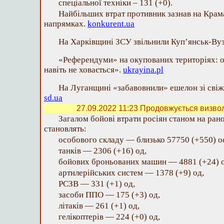
спеціальної техніки ‒ 131 (+0).
Найбільших втрат противник зазнав на Кра
напрямках.
konkurent.ua
На Харківщині ЗСУ звільнили Куп’янськ-Ву
«Референдуми» на окупованих територіях: о
навіть не ховається».
ukrayina.pl
На Луганщині «забавовнили» ешелон зі сві
sd.ua
27.09.2022 11:23
Продовжується визвол
Загалом бойові втрати росіян станом на ран
становлять:
особового складу — близько 57750 (+550) ос
танків — 2306 (+16) од,
бойових броньованих машин — 4881 (+24) о
артилерійських систем — 1378 (+9) од,
РСЗВ — 331 (+1) од,
засоби ППО — 175 (+3) од,
літаків — 261 (+1) од,
гелікоптерів — 224 (+0) од,