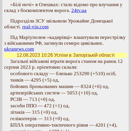
«Білі ночі» в Олешках: стало відомо про влучання у
склад з боєкомплектом ворога.
24tv.ua
Підрозділи ЗСУ звільнили Урожайне Донецької
області.
real-vin.com
Під Маріуполем «кадирівці» влаштували перестрілку
з військовими РФ, загинули семеро цивільних.
ukranews.com
12.08.2023 10:26
Успіхи в Запорізькій області
Загальні військові втрати ворога станом на ранок 12
серпня 2023 р. орієнтовно склали:
особового складу — близько 253290 (+510) осіб,
танків — 4295 (+5) од,
бойових броньованих машин — 8324 (+6) од,
артилерійських систем — 5053 (+10) од,
РСЗВ — 713 (+0) од,
засоби ППО — 472 (+1) од,
літаків — 315 (+0) од,
гелікоптерів — 313 (+0) од,
БПЛА оперативно-тактичного рівня — 4201 (+4),