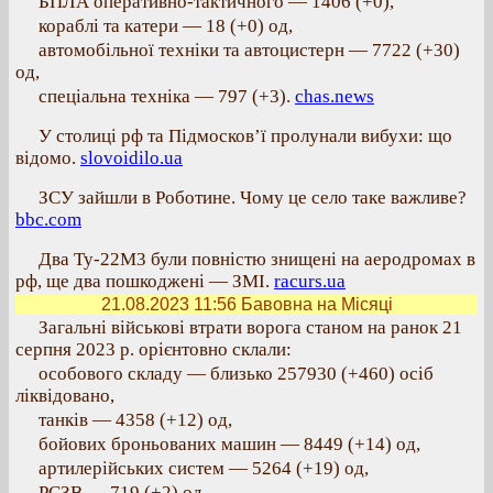
БПЛА оперативно-тактичного — 1406 (+0),
кораблі та катери — 18 (+0) од,
автомобільної техніки та автоцистерн — 7722 (+30)
од,
спеціальна техніка — 797 (+3).
chas.news
У столиці рф та Підмосков’ї пролунали вибухи: що
відомо.
slovoidilo.ua
ЗСУ зайшли в Роботине. Чому це село таке важливе?
bbc.com
Два Ту-22М3 були повністю знищені на аеродромах в
рф, ще два пошкоджені — ЗМІ.
racurs.ua
21.08.2023 11:56
Бавовна на Місяці
Загальні військові втрати ворога станом на ранок 21
серпня 2023 р. орієнтовно склали:
особового складу — близько 257930 (+460) осіб
ліквідовано,
танків — 4358 (+12) од,
бойових броньованих машин — 8449 (+14) од,
артилерійських систем — 5264 (+19) од,
РСЗВ — 719 (+2) од,