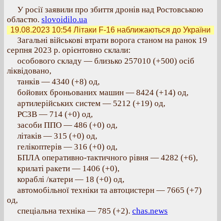
У росії заявили про збиття дронів над Ростовською
областю.
slovoidilo.ua
19.08.2023 10:54
Літаки F-16 наближаються до України
Загальні військові втрати ворога станом на ранок 19
серпня 2023 р. орієнтовно склали:
особового складу — близько 257010 (+500) осіб
ліквідовано,
танків — 4340 (+8) од,
бойових броньованих машин — 8424 (+14) од,
артилерійських систем — 5212 (+19) од,
РСЗВ — 714 (+0) од,
засоби ППО — 486 (+0) од,
літаків — 315 (+0) од,
гелікоптерів — 316 (+0) од,
БПЛА оперативно-тактичного рівня — 4282 (+6),
крилаті ракети — 1406 (+0),
кораблі /катери — 18 (+0) од,
автомобільної техніки та автоцистерн — 7665 (+7)
од,
спеціальна техніка — 785 (+2).
chas.news