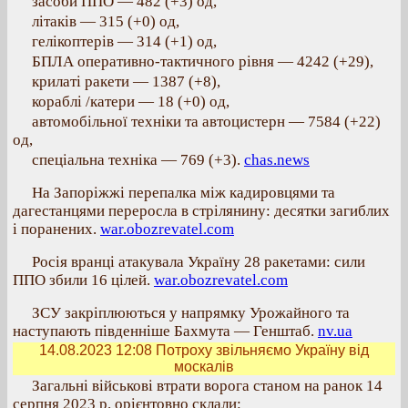
засоби ППО — 482 (+3) од,
літаків — 315 (+0) од,
гелікоптерів — 314 (+1) од,
БПЛА оперативно-тактичного рівня — 4242 (+29),
крилаті ракети — 1387 (+8),
кораблі /катери — 18 (+0) од,
автомобільної техніки та автоцистерн — 7584 (+22)
од,
спеціальна техніка — 769 (+3).
chas.news
На Запоріжжі перепалка між кадировцями та
дагестанцями переросла в стрілянину: десятки загиблих
і поранених.
war.obozrevatel.com
Росія вранці атакувала Україну 28 ракетами: сили
ППО збили 16 цілей.
war.obozrevatel.com
ЗСУ закріплюються у напрямку Урожайного та
наступають південніше Бахмута — Генштаб.
nv.ua
14.08.2023 12:08
Потроху звільняємо Україну від
москалів
Загальні військові втрати ворога станом на ранок 14
серпня 2023 р. орієнтовно склали: