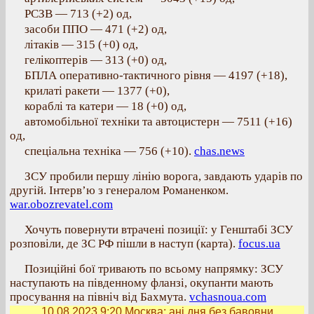
РСЗВ — 713 (+2) од,
засоби ППО — 471 (+2) од,
літаків — 315 (+0) од,
гелікоптерів — 313 (+0) од,
БПЛА оперативно-тактичного рівня — 4197 (+18),
крилаті ракети — 1377 (+0),
кораблі та катери — 18 (+0) од,
автомобільної техніки та автоцистерн — 7511 (+16)
од,
спеціальна техніка — 756 (+10).
chas.news
ЗСУ пробили першу лінію ворога, завдають ударів по
другій. Інтерв’ю з генералом Романенком.
war.obozrevatel.com
Хочуть повернути втрачені позиції: у Генштабі ЗСУ
розповіли, де ЗС РФ пішли в наступ (карта).
focus.ua
Позиційні бої тривають по всьому напрямку: ЗСУ
наступають на південному фланзі, окупанти мають
просування на північ від Бахмута.
vchasnoua.com
10.08.2023 9:20
Москва: ані дня без бавовни