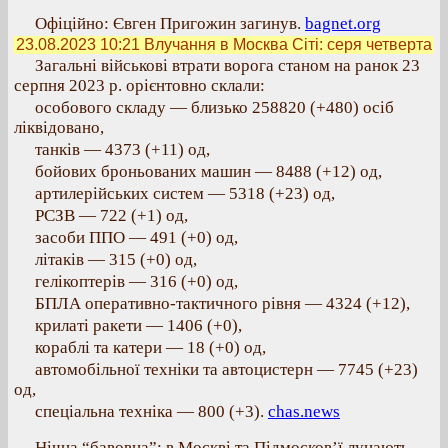
Офіційно: Євген Пригожин загинув.
bagnet.org
23.08.2023 10:21
Влучання в Москва Сіті: серя четверта
Загальні військові втрати ворога станом на ранок 23
серпня 2023 р. орієнтовно склали:
особового складу — близько 258820 (+480) осіб
ліквідовано,
танків — 4373 (+11) од,
бойових броньованих машин — 8488 (+12) од,
артилерійських систем — 5318 (+23) од,
РСЗВ — 722 (+1) од,
засоби ППО — 491 (+0) од,
літаків — 315 (+0) од,
гелікоптерів — 316 (+0) од,
БПЛА оперативно-тактичного рівня — 4324 (+12),
крилаті ракети — 1406 (+0),
кораблі та катери — 18 (+0) од,
автомобільної техніки та автоцистерн — 7745 (+23)
од,
спеціальна техніка — 800 (+3).
chas.news
Нічна “бавовна”: в Москві та Підмосков’ї лунають