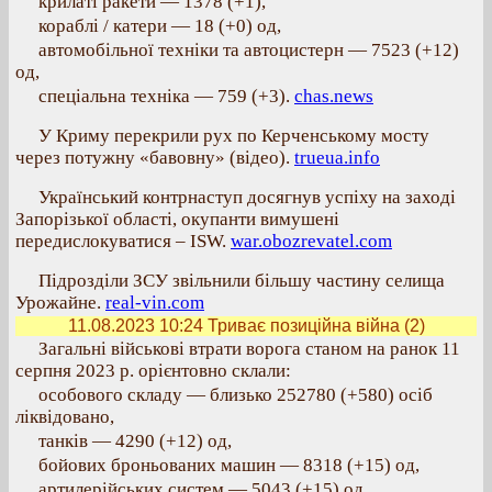
крилаті ракети — 1378 (+1),
кораблі / катери — 18 (+0) од,
автомобільної техніки та автоцистерн — 7523 (+12)
од,
спеціальна техніка — 759 (+3).
chas.news
У Криму перекрили рух по Керченському мосту
через потужну «бавовну» (відео).
trueua.info
Український контрнаступ досягнув успіху на заході
Запорізької області, окупанти вимушені
передислокуватися – ISW.
war.obozrevatel.com
Підрозділи ЗСУ звільнили більшу частину селища
Урожайне.
real-vin.com
11.08.2023 10:24
Триває позиційна війна (2)
Загальні військові втрати ворога станом на ранок 11
серпня 2023 р. орієнтовно склали:
особового складу — близько 252780 (+580) осіб
ліквідовано,
танків — 4290 (+12) од,
бойових броньованих машин — 8318 (+15) од,
артилерійських систем — 5043 (+15) од,