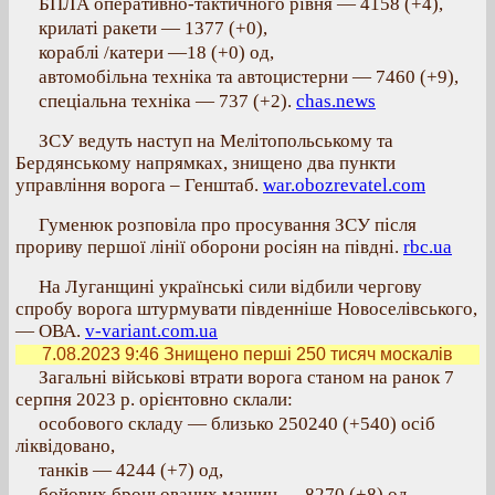
БПЛА оперативно-тактичного рівня — 4158 (+4),
крилаті ракети — 1377 (+0),
кораблі /катери —18 (+0) од,
автомобільна техніка та автоцистерни — 7460 (+9),
спеціальна техніка — 737 (+2).
chas.news
ЗСУ ведуть наступ на Мелітопольському та
Бердянському напрямках, знищено два пункти
управління ворога – Генштаб.
war.obozrevatel.com
Гуменюк розповіла про просування ЗСУ після
прориву першої лінії оборони росіян на півдні.
rbc.ua
На Луганщині українські сили відбили чергову
спробу ворога штурмувати південніше Новоселівського,
— ОВА.
v-variant.com.ua
7.08.2023 9:46
Знищено перші 250 тисяч москалів
Загальні військові втрати ворога станом на ранок 7
серпня 2023 р. орієнтовно склали:
особового складу — близько 250240 (+540) осіб
ліквідовано,
танків — 4244 (+7) од,
бойових броньованих машин — 8270 (+8) од,