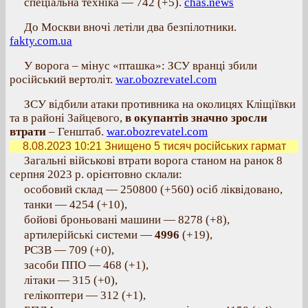
спеціальна техніка — 742 (+5).
chas.news
До Москви вночі летіли два безпілотники.
fakty.com.ua
У ворога – мінус «пташка»: ЗСУ вранці збили
російський вертоліт.
war.obozrevatel.com
ЗСУ відбили атаки противника на околицях Кліщіївки
та в районі Зайцевого,
в окупантів значно зросли
втрати
– Генштаб.
war.obozrevatel.com
8.08.2023 10:21
Знищено 5 тисяч російських гармат
Загальні військові втрати ворога станом на ранок 8
серпня 2023 р. орієнтовно склали:
особовий склад — 250800 (+560) осіб ліквідовано,
танки — 4254 (+10),
бойові броньовані машини — 8278 (+8),
артилерійські системи —
4996
(+19),
РСЗВ — 709 (+0),
засоби ППО — 468 (+1),
літаки — 315 (+0),
гелікоптери — 312 (+1),