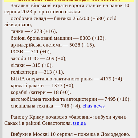
Загальні військові втрати ворога станом на ранок 10
серпня 2023 р. орієнтовно склали:
особовий склад — близько 252200 (+580) осіб
ліквідовано,
танки — 4278 (+16),
бойові броньовані машини — 8303 (+13),
артилерійські системи — 5028 (+15),
РСЗВ — 711 (+0),
засоби ППО — 469 (+0),
літаки — 315 (+0),
гелікоптери —313 (+1),
БПЛА оперативно-тактичного рівня — 4179 (+4),
крилаті ракети — 1377 (+0),
кораблі /катери — 18 (+0),
автомобільна техніка та автоцистерни — 7495 (+16),
спеціальна техніка — 746 (+4).
chas.news
Ранок у Криму почався з «бавовни»: вибухи чули в
Саках і в районі Севастополя.
tsn.ua
Вибухи в Москві 10 серпня – пожежа в Домодєдово.