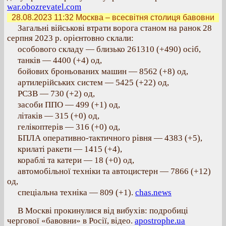
war.obozrevatel.com
28.08.2023 11:32
Москва – всесвітня столиця бавовни
Загальні військові втрати ворога станом на ранок 28
серпня 2023 р. орієнтовно склали:
особового складу — близько 261310 (+490) осіб,
танків — 4400 (+4) од,
бойових броньованих машин — 8562 (+8) од,
артилерійських систем — 5425 (+22) од,
РСЗВ — 730 (+2) од,
засоби ППО — 499 (+1) од,
літаків — 315 (+0) од,
гелікоптерів — 316 (+0) од,
БПЛА оперативно-тактичного рівня — 4383 (+5),
крилаті ракети — 1415 (+4),
кораблі та катери — 18 (+0) од,
автомобільної техніки та автоцистерн — 7866 (+12)
од,
спеціальна техніка — 809 (+1).
chas.news
В Москві прокинулися від вибухів: подробиці
чергової «бавовни» в Росії, відео.
apostrophe.ua