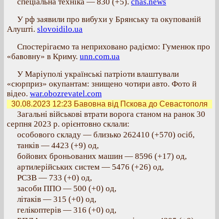
спеціальна техніка — 830 (+5).
chas.news
У рф заявили про вибухи у Брянську та окупованій
Алушті.
slovoidilo.ua
Спостерігаємо та неприховано радіємо: Гуменюк про
«бавовну» в Криму.
unn.com.ua
У Маріуполі українські патріоти влаштували
«сюрприз» окупантам: знищено чотири авто. Фото й
відео.
war.obozrevatel.com
30.08.2023 12:23
Бавовна від Пскова до Севастополя
Загальні військові втрати ворога станом на ранок 30
серпня 2023 р. орієнтовно склали:
особового складу — близько 262410 (+570) осіб,
танків — 4423 (+9) од,
бойових броньованих машин — 8596 (+17) од,
артилерійських систем — 5476 (+26) од,
РСЗВ — 733 (+0) од,
засоби ППО — 500 (+0) од,
літаків — 315 (+0) од,
гелікоптерів — 316 (+0) од,