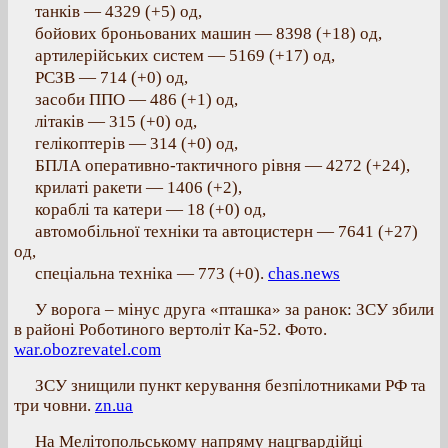
танків — 4329 (+5) од,
бойових броньованих машин — 8398 (+18) од,
артилерійських систем — 5169 (+17) од,
РСЗВ — 714 (+0) од,
засоби ППО — 486 (+1) од,
літаків — 315 (+0) од,
гелікоптерів — 314 (+0) од,
БПЛА оперативно-тактичного рівня — 4272 (+24),
крилаті ракети — 1406 (+2),
кораблі та катери — 18 (+0) од,
автомобільної техніки та автоцистерн — 7641 (+27)
од,
спеціальна техніка — 773 (+0).
chas.news
У ворога – мінус друга «пташка» за ранок: ЗСУ збили
в районі Роботиного вертоліт Ка-52. Фото.
war.obozrevatel.com
ЗСУ знищили пункт керування безпілотниками РФ та
три човни.
zn.ua
На Мелітопольському напряму нацгвардійці