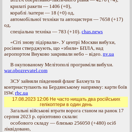
крилаті ракети — 1406 (+0),
кораблі /катери — 18 (+0) од,
автомобільної техніки та автоцистерн — 7658 (+17)
од,
спеціальна техніка — 783 (+10).
chas.news
«Сіті знову підірвали». У центрі Москви вибухи,
росіяни стверджують, що «збили» БПЛА, над
аеропортом Внуково закривали небо – відео.
nv.ua
В окупованому Мелітополі прогриміли вибухи.
war.obozrevatel.com
ЗСУ зайняли південний фланг Бахмута та
контрнаступають на Бердянському напрямку: карти боїв
ISW.
rbc.ua
17.08.2023 12:06
Не часто нищать два російських
гелікоптери в один день
Загальні військові втрати ворога станом на ранок 17
серпня 2023 р. орієнтовно склали:
особового складу — близько 256050 (+480) осіб
ліквідовано,