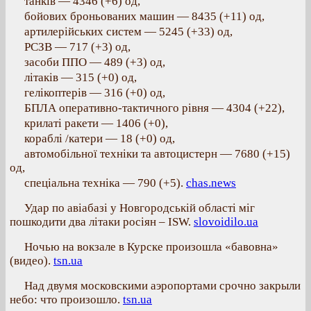
танків — 4346 (+6) од,
бойових броньованих машин — 8435 (+11) од,
артилерійських систем — 5245 (+33) од,
РСЗВ — 717 (+3) од,
засоби ППО — 489 (+3) од,
літаків — 315 (+0) од,
гелікоптерів — 316 (+0) од,
БПЛА оперативно-тактичного рівня — 4304 (+22),
крилаті ракети — 1406 (+0),
кораблі /катери — 18 (+0) од,
автомобільної техніки та автоцистерн — 7680 (+15)
од,
спеціальна техніка — 790 (+5).
chas.news
Удар по авіабазі у Новгородській області міг
пошкодити два літаки росіян – ISW.
slovoidilo.ua
Ночью на вокзале в Курске произошла «бавовна»
(видео).
tsn.ua
Над двумя московскими аэропортами срочно закрыли
небо: что произошло.
tsn.ua