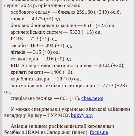
серпня 2023 р. орієнтовно склали:
особового складу — близько 259160 (+340) осіб,
танків — 4375 (+2) од,
бойових броньованих машин — 8511 (+23) од,
артилерійських систем — 5333 (+15) од,
РСЗВ — 723 (+1) од,
засоби ППО — 494 (+3) од,
літаків — 315 (+0) од,
гелікоптерів — 316 (+0) од,
БПЛА оперативно-тактичного рівня — 4344 (+20),
крилаті ракети — 1406 (+0),
кораблі та катери — 18 (+0) од,
автомобільної техніки та автоцистерн — 7773 (+28)
од,
спеціальна техніка — 801 (+1).
chas.news
У межах спецоперації українські військові здійснили
висадку у Криму – ГУР МОУ.
bukvy.org
Авіація знищила російський штаб керованими
бомбами JDAM на Запоріжжі (відео).
focus.ua