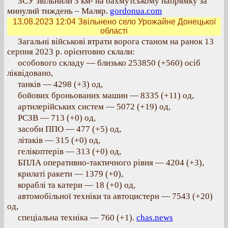
ЗСУ звільнили 3 км² на бахмутському напрямку за
минулий тиждень – Маляр.
gordonua.com
13.08.2023 12:04
Звільнено село Урожайне Донецької
області
Загальні військові втрати ворога станом на ранок 13
серпня 2023 р. орієнтовно склали:
особового складу — близько 253850 (+560) осіб
ліквідовано,
танків — 4298 (+3) од,
бойових броньованих машин — 8335 (+11) од,
артилерійських систем — 5072 (+19) од,
РСЗВ — 713 (+0) од,
засоби ППО — 477 (+5) од,
літаків — 315 (+0) од,
гелікоптерів — 313 (+0) од,
БПЛА оперативно-тактичного рівня — 4204 (+3),
крилаті ракети — 1379 (+0),
кораблі та катери — 18 (+0) од,
автомобільної техніки та автоцистерн — 7543 (+20)
од,
спеціальна техніка — 760 (+1).
chas.news