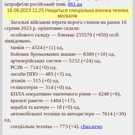
затрофеїли російський танк.
061.ua
16.08.2023 11:25
Нищиться спеціальна воєнна техніка
москалів
Загальні військові втрати ворога станом на ранок 16
серпня 2023 р. орієнтовно склали:
особового складу — близько 255570 (+650) осіб
ліквідовано,
танків — 4324 (+11) од,
бойових броньованих машин — 8380 (+10) од,
артилерійських систем — 5152 (+24) од,
РСЗВ — 714 (+0) од,
засоби ППО — 485 (+3) од,
літаків — 315 (+0) од,
гелікоптерів — 314 (+0) од,
БПЛА оперативно-тактичного рівня — 4248 (+6),
крилаті ракети — 1404 (+17),
кораблі та катери — 18 (+0) од,
автомобільної техніки та автоцистерн — 7614 (+30)
од,
спеціальна техніка — 773 (+4).
chas.news