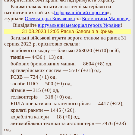
Радимо також читати аналітичні матеріали на
патріотичних сайтах «
Інформаційний спротив
»,
журнали
Олександра Коваленка
та
Костянтина Машовця
.
Відвідайте
віртуальний меморіал героїв України
!
31.08.2023 12:05
Рясна бавовна в Криму
Загальні військові втрати ворога станом на ранок 31
серпня 2023 р. орієнтовно склали:
особового складу — близько 263020 (+610) осіб,
танків — 4436 (+13) од,
бойових броньованих машин — 8604 (+8) од,
артилерійських систем — 5507 (+31) од,
РСЗВ — 734 (+1) од,
засоби ППО — 500 (+0) од,
літаків — 315 (+0) од,
гелікоптерів — 316 (+0) од,
БПЛА оперативно-тактичного рівня — 4417 (+22),
крилаті ракети — 1445 (+26),
кораблі та катери — 18 (+0) од,
автомобільної техніки та автоцистерн — 7976 (+23)
од,