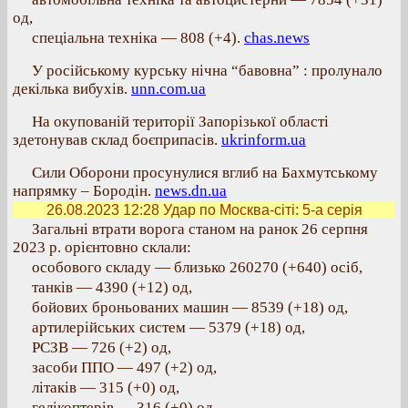
од,
спеціальна техніка — 808 (+4).
chas.news
У російському курську нічна “бавовна” : пролунало
декілька вибухів.
unn.com.ua
На окупованій території Запорізької області
здетонував склад боєприпасів.
ukrinform.ua
Сили Оборони просунулися вглиб на Бахмутському
напрямку – Бородін.
news.dn.ua
26.08.2023 12:28
Удар по Москва-сіті: 5-а серія
Загальні втрати ворога станом на ранок 26 серпня
2023 р. орієнтовно склали:
особового складу — близько 260270 (+640) осіб,
танків — 4390 (+12) од,
бойових броньованих машин — 8539 (+18) од,
артилерійських систем — 5379 (+18) од,
РСЗВ — 726 (+2) од,
засоби ППО — 497 (+2) од,
літаків — 315 (+0) од,
гелікоптерів — 316 (+0) од,