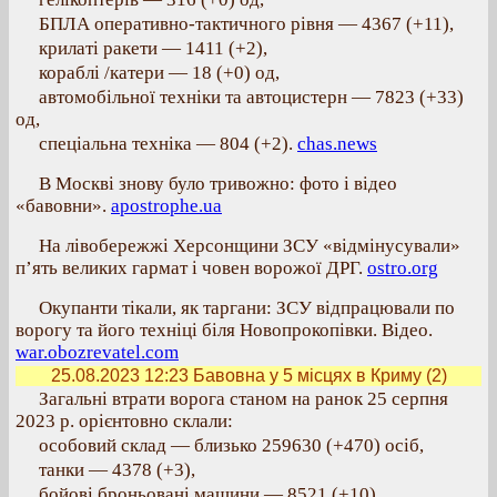
БПЛА оперативно-тактичного рівня — 4367 (+11),
крилаті ракети — 1411 (+2),
кораблі /катери — 18 (+0) од,
автомобільної техніки та автоцистерн — 7823 (+33)
од,
спеціальна техніка — 804 (+2).
chas.news
В Москві знову було тривожно: фото і відео
«бавовни».
apostrophe.ua
На лівобережжі Херсонщини ЗСУ «відмінусували»
п’ять великих гармат і човен ворожої ДРГ.
ostro.org
Окупанти тікали, як таргани: ЗСУ відпрацювали по
ворогу та його техніці біля Новопрокопівки. Відео.
war.obozrevatel.com
25.08.2023 12:23
Бавовна у 5 місцях в Криму (2)
Загальні втрати ворога станом на ранок 25 серпня
2023 р. орієнтовно склали:
особовий склад — близько 259630 (+470) осіб,
танки — 4378 (+3),
бойові броньовані машини — 8521 (+10),