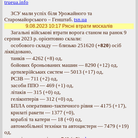
trueua.info
ЗСУ мали успіх біля Урожайного та
Старомайорського – Генштаб.
tsn.ua
9.08.2023 10:17
Рясні втрати москалів
Загальні військові втрати ворога станом на ранок 9
серпня 2023 р. орієнтовно склали:
особового складу — близько 251620 (
+820
) осіб
ліквідовано,
танків — 4262 (+8) од,
бойових броньованих машин — 8290 (+12) од,
артилерійських систем — 5013 (+17) од,
РСЗВ — 711 (+2) од,
засоби ППО — 469 (+1) од,
літаків — 315 (+0) од,
гелікоптерів — 312 (+0) од,
БПЛА оперативно-тактичного рівня — 4175 (+17),
крилаті ракети — 1377 (+0),
кораблі та катери — 18 (+0) од,
автомобільної техніки та автоцистерн — 7479 (+19)
од,