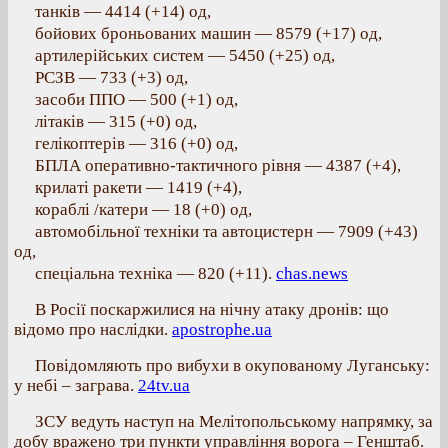
танків — 4414 (+14) од,
бойових броньованих машин — 8579 (+17) од,
артилерійських систем — 5450 (+25) од,
РСЗВ — 733 (+3) од,
засоби ППО — 500 (+1) од,
літаків — 315 (+0) од,
гелікоптерів — 316 (+0) од,
БПЛА оперативно-тактичного рівня — 4387 (+4),
крилаті ракети — 1419 (+4),
кораблі /катери — 18 (+0) од,
автомобільної техніки та автоцистерн — 7909 (+43)
од,
спеціальна техніка — 820 (+11).
chas.news
В Росії поскаржилися на нічну атаку дронів: що
відомо про наслідки.
apostrophe.ua
Повідомляють про вибухи в окупованому Луганську:
у небі – заграва.
24tv.ua
ЗСУ ведуть наступ на Мелітопольському напрямку, за
добу вражено три пункти управління ворога – Генштаб.