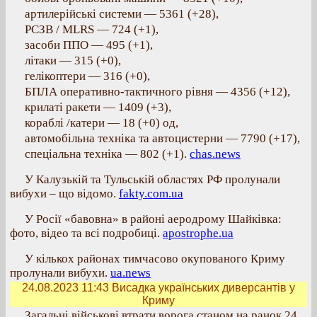
артилерійські системи — 5361 (+28),
РСЗВ / MLRS — 724 (+1),
засоби ППО — 495 (+1),
літаки — 315 (+0),
гелікоптери — 316 (+0),
БПЛА оперативно-тактичного рівня — 4356 (+12),
крилаті ракети — 1409 (+3),
кораблі /катери — 18 (+0) од,
автомобільна техніка та автоцистерни — 7790 (+17),
спеціальна техніка — 802 (+1).
chas.news
У Калузькій та Тульській областях РФ пролунали
вибухи – що відомо.
fakty.com.ua
У Росії «бавовна» в районі аеродрому Шайківка:
фото, відео та всі подробиці.
apostrophe.ua
У кількох районах тимчасово окупованого Криму
пролунали вибухи.
ua.news
24.08.2023 11:43
Висадка українських диверсантів у
Криму
Загальні військові втрати ворога станом на ранок 24