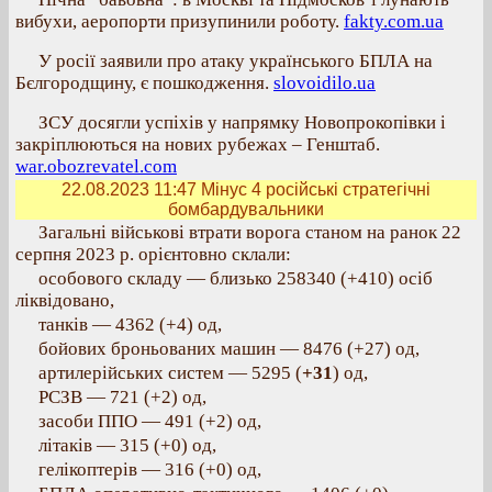
вибухи, аеропорти призупинили роботу.
fakty.com.ua
У росії заявили про атаку українського БПЛА на
Бєлгородщину, є пошкодження.
slovoidilo.ua
ЗСУ досягли успіхів у напрямку Новопрокопівки і
закріплюються на нових рубежах – Генштаб.
war.obozrevatel.com
22.08.2023 11:47
Мінус 4 російські стратегічні
бомбардувальники
Загальні військові втрати ворога станом на ранок 22
серпня 2023 р. орієнтовно склали:
особового складу — близько 258340 (+410) осіб
ліквідовано,
танків — 4362 (+4) од,
бойових броньованих машин — 8476 (+27) од,
артилерійських систем — 5295 (
+31
) од,
РСЗВ — 721 (+2) од,
засоби ППО — 491 (+2) од,
літаків — 315 (+0) од,
гелікоптерів — 316 (+0) од,