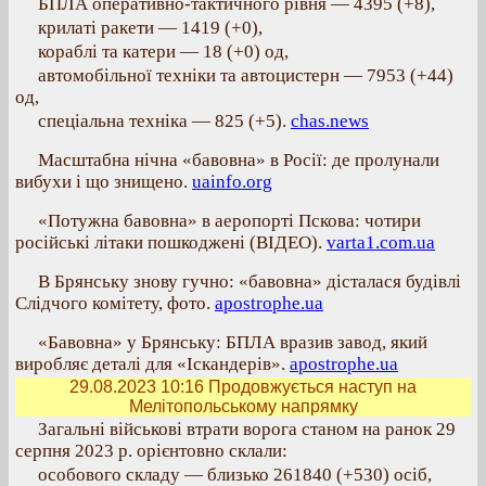
БПЛА оперативно-тактичного рівня — 4395 (+8),
крилаті ракети — 1419 (+0),
кораблі та катери — 18 (+0) од,
автомобільної техніки та автоцистерн — 7953 (+44)
од,
спеціальна техніка — 825 (+5).
chas.news
Масштабна нічна «бавовна» в Росії: де пролунали
вибухи і що знищено.
uainfo.org
«Потужна бавовна» в аеропорті Пскова: чотири
російські літаки пошкоджені (ВІДЕО).
varta1.com.ua
В Брянську знову гучно: «бавовна» дісталася будівлі
Слідчого комітету, фото.
apostrophe.ua
«Бавовна» у Брянську: БПЛА вразив завод, який
виробляє деталі для «Іскандерів».
apostrophe.ua
29.08.2023 10:16
Продовжується наступ на
Мелітопольському напрямку
Загальні військові втрати ворога станом на ранок 29
серпня 2023 р. орієнтовно склали:
особового складу — близько 261840 (+530) осіб,