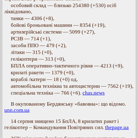
особовий склад — близько 254380 (+530) осіб
ліквідовано,
танки — 4306 (+8),
бойові броньовані машини — 8354 (+19),
артилерійські системи — 5099 (+27),
РСЗВ — 714 (+1),
засоби ППО — 479 (+2),
літаки — 315 (+0),
гелікоптери — 313 (+0),
БПЛА оперативно-тактичного рівня — 4213 (+9),
крилаті ракети — 1379 (+0),
кораблі /катери — 18 (+0) од,
автомобільна технікиа та автоцистерни — 7562 (+19),
спеціальна техніка — 766 (+6).
chas.news
В окупованому Бердянську «бавовна»: що відомо.
unn.com.ua
14 серпня знищено 15 БпЛА, 8 крилатих ракет і
гелікоптер – Командування Повітряних сил.
thepage.ua