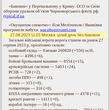
«Бавовна» у Перевальному у Криму: ССО та Сили
оборони уразили об’єкти Чорноморського флоту рф.
typical.if.ua
«Окупантам спекотно»: біля Мелітополя і Якимівки
прогриміли вибухи.
war.obozrevatel.com
27.08.2023 11:03
Москва: цілий день без бавовни
Загальні військові втрати ворога станом на ранок 27
серпня 2023 р. орієнтовно склали:
особовий склад — близько 260820 (+550) осіб,
танки — 4396 (+6),
бойові броньовані машини — 8554 (+15),
артилерійські системи — 5403 (+24),
РСЗВ — 728 (+2),
засоби ППО — 498 (+1),
літаки — 315 (+0),
гелікоптери — 316 (+0),
БПЛА оперативно-тактичного рівня — 4378 (+11),
крилаті ракети — 1411 (+0),
кораблі /катери — 18 (+0) од,
автомобільна техніка та автоцистерни — 7854 (+31)