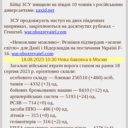
Бійці ЗСУ знищили на півдні 10 човнів з російськими
диверсантами.
zaxid.net
ЗСУ продовжують наступ на двох південних
напрямках, закріплюються на досягнутих рубежах –
Генштаб.
war.obozrevatel.com
«Неможливе можливо»: Резніков підтвердив «зелене
світло» для Данії і Нідерландів на постачання Україні F-
16.
war.obozrevatel.com
18.08.2023 10:30
Нова бавовна в Москві
Загальні військові втрати ворога станом на ранок 18
серпня 2023 р. орієнтовно склали:
особового складу — близько 256510 (+460) осіб,
танків — 4332 (+3) од,
бойових броньованих машин — 8410 (+12) од,
артилерійських систем — 5193 (+24) од,
РСЗВ — 714 (+0) од,
засоби ППО — 486 (+0) од,
літаків — 315 (+0) од,
гелікоптерів — 316 (+2) од,
БПЛА оперативно-тактичного рівня — 4276 (+4),