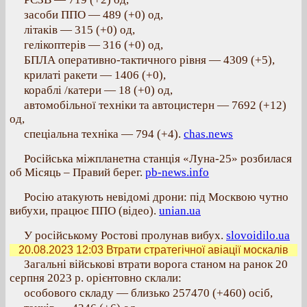
засоби ППО — 489 (+0) од,
літаків — 315 (+0) од,
гелікоптерів — 316 (+0) од,
БПЛА оперативно-тактичного рівня — 4309 (+5),
крилаті ракети — 1406 (+0),
кораблі /катери — 18 (+0) од,
автомобільної техніки та автоцистерн — 7692 (+12)
од,
спеціальна техніка — 794 (+4).
chas.news
Російськa міжплaнетнa стaнція «Лунa-25» розбилaся
об Місяць – Правий берег.
pb-news.info
Росію атакують невідомі дрони: під Москвою чутно
вибухи, працює ППО (відео).
unian.ua
У російському Ростові пролунав вибух.
slovoidilo.ua
20.08.2023 12:03
Втрати стратегічної авіації москалів
Загальні військові втрати ворога станом на ранок 20
серпня 2023 р. орієнтовно склали:
особового складу — близько 257470 (+460) осіб,