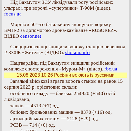
Під Бахмутом ЗСУ ліквідували роту російських
ультрас і три ворожі «супертанки» Т-90М (відео).
focus.ua
Морпіхи 501-го батальйону знищують ворожу
БМП-2 за допомогою дрона-камікадзе «RUSOREZ».
ВIДЕО
censor.net
Спецпризначенці знищили ворожу станцію перешкод
Р-330Ж «Житель» (ВІДЕО).
shotam.info
Нацгвардійці під Бахмутом знищили російський
комплекс спостереження «Муром-М» (відео).
rbc.ua
15.08.2023 10:26
Росіяни воюють із русскими
Загальні військові втрати ворога станом на ранок 15
серпня 2023 р. орієнтовно склали:
особового складу — близько 254920 (+540) осіб
ліквідовано,
танків — 4313 (+7) од,
бойових броньованих машин — 8370 (+16) од,
артилерійських систем — 5128 (+29) од,
РСЗВ — 714 (+0) од,