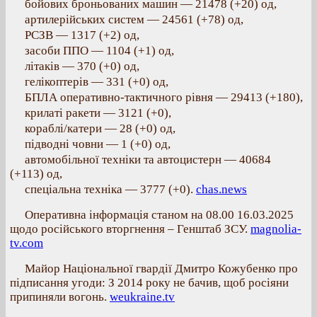
бойових броньованих машин — 21478 (+20) од,
артилерійських систем — 24561 (+78) од,
РСЗВ — 1317 (+2) од,
засоби ППО — 1104 (+1) од,
літаків — 370 (+0) од,
гелікоптерів — 331 (+0) од,
БПЛА оперативно-тактичного рівня — 29413 (+180),
крилаті ракети — 3121 (+0),
кораблі/катери — 28 (+0) од,
підводні човни — 1 (+0) од,
автомобільної техніки та автоцистерн — 40684
(+113) од,
спеціальна техніка — 3777 (+0).
chas.news
Оперативна інформація станом на 08.00 16.03.2025
щодо російського вторгнення – Генштаб ЗСУ.
magnolia-
tv.com
Майор Національної гвардії Дмитро Кожубенко про
підписання угоди: З 2014 року не бачив, щоб росіяни
припиняли вогонь.
weukraine.tv