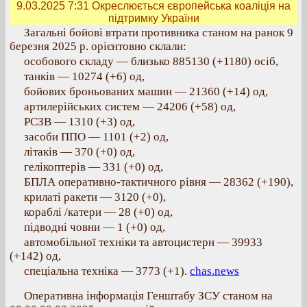
9.03.2025 7:31
Окреслюється європейська коаліція на
підтримку України
Загальні бойові втрати противника станом на ранок 9
березня 2025 р. орієнтовно склали:
особового складу — близько 885130 (+1180) осіб,
танків — 10274 (+6) од,
бойових броньованих машин — 21360 (+14) од,
артилерійських систем — 24206 (+58) од,
РСЗВ — 1310 (+3) од,
засоби ППО — 1101 (+2) од,
літаків — 370 (+0) од,
гелікоптерів — 331 (+0) од,
БПЛА оперативно-тактичного рівня — 28362 (+190),
крилаті ракети — 3120 (+0),
кораблі /катери — 28 (+0) од,
підводні човни — 1 (+0) од,
автомобільної техніки та автоцистерн — 39933
(+142) од,
спеціальна техніка — 3773 (+1).
chas.news
Оперативна інформація Генштабу ЗСУ станом на