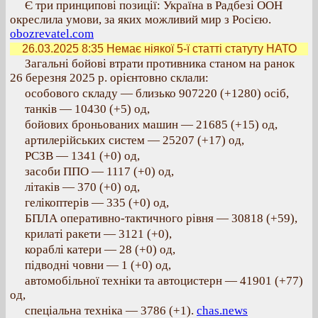
Є три принципові позиції: Україна в Радбезі ООН
окреслила умови, за яких можливий мир з Росією.
obozrevatel.com
26.03.2025 8:35
Немає ніякої 5-ї статті статуту НАТО
Загальні бойові втрати противника станом на ранок
26 березня 2025 р. орієнтовно склали:
особового складу — близько 907220 (+1280) осіб,
танків — 10430 (+5) од,
бойових броньованих машин — 21685 (+15) од,
артилерійських систем — 25207 (+17) од,
РСЗВ — 1341 (+0) од,
засоби ППО — 1117 (+0) од,
літаків — 370 (+0) од,
гелікоптерів — 335 (+0) од,
БПЛА оперативно-тактичного рівня — 30818 (+59),
крилаті ракети — 3121 (+0),
кораблі катери — 28 (+0) од,
підводні човни — 1 (+0) од,
автомобільної техніки та автоцистерн — 41901 (+77)
од,
спеціальна техніка — 3786 (+1).
chas.news