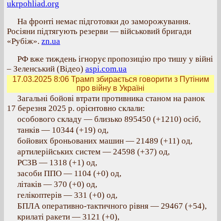
ukrpohliad.org
На фронті немає підготовки до заморожування.
Росіяни підтягують резерви — військовий бригади
«Рубіж».
zn.ua
РФ вже тиждень ігнорує пропозицію про тишу у війні
– Зеленський (Відео)
aspi.com.ua
17.03.2025 8:06
Трамп збирається говорити з Путіним
про війну в Україні
Загальні бойові втрати противника станом на ранок
17 березня 2025 р. орієнтовно склали:
особового складу — близько 895450 (+1210) осіб,
танків — 10344 (+19) од,
бойових броньованих машин — 21489 (+11) од,
артилерійських систем — 24598 (+37) од,
РСЗВ — 1318 (+1) од,
засоби ППО — 1104 (+0) од,
літаків — 370 (+0) од,
гелікоптерів — 331 (+0) од,
БПЛА оперативно-тактичного рівня — 29467 (+54),
крилаті ракети — 3121 (+0),