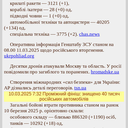
крилаті ракети — 3121 (+1),
кораблі /катери — 28 (+0) од,
підводні човни — 1 (+0) од,
автомобільної техніки та автоцистерн — 40205
(+134) од,
спеціальна техніка — 3775 (+2).
chas.news
Оперативна інформація Генштабу ЗСУ станом на
08.00 11.03.2025 щодо російського вторгнення.
ukrpohliad.org
Десятки дронів атакували Москву та область. У росії
повідомили про загиблого та поранених.
hromadske.ua
Створення міжнародних «сил безпеки» для України:
АР дізнались деталі переговорів.
tsn.ua
10.03.2025 7:32
Проміжний фініш: знищено 40 тисяч
російських автомобілів
Загальні бойові втрати противника станом на ранок
10 березня 2025 р. орієнтовно склали:
особового складу — близько 886320 (+1190) осіб,
танків — 10292 (+18) од,