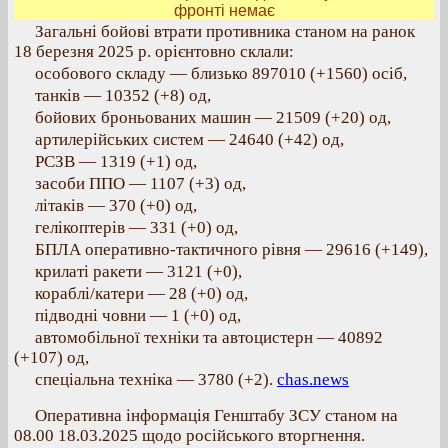
фронті немає
Загальні бойові втрати противника станом на ранок
18 березня 2025 р. орієнтовно склали:
особового складу — близько 897010 (+1560) осіб,
танків — 10352 (+8) од,
бойових броньованих машин — 21509 (+20) од,
артилерійських систем — 24640 (+42) од,
РСЗВ — 1319 (+1) од,
засоби ППО — 1107 (+3) од,
літаків — 370 (+0) од,
гелікоптерів — 331 (+0) од,
БПЛА оперативно-тактичного рівня — 29616 (+149),
крилаті ракети — 3121 (+0),
кораблі/катери — 28 (+0) од,
підводні човни — 1 (+0) од,
автомобільної техніки та автоцистерн — 40892
(+107) од,
спеціальна техніка — 3780 (+2).
chas.news
Оперативна інформація Генштабу ЗСУ станом на
08.00 18.03.2025 щодо російського вторгнення.