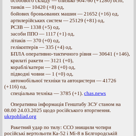
особового складу — близько 904760 (+1280) осіб,
танків — 10420 (+8) од,
бойових броньованих машин — 21652 (+16) од,
артилерійських систем — 25129 (+81) од,
РСЗВ — 1338 (+5) од,
засоби ППО — 1117 (+1) од,
літаків — 370 (+0) од,
гелікоптерів — 335 (+4) од,
БПЛА оперативно-тактичного рівня — 30641 (+146),
крилаті ракети — 3121 (+0),
кораблі/катери — 28 (+0) од,
підводні човни — 1 (+0) од,
автомобільної техніки та автоцистерн — 41726
(+116) од,
спеціальна техніка — 3785 (+1).
chas.news
Оперативна інформація Генштабу ЗСУ станом на
08.00 24.03.2025 щодо російського вторгнення.
ukrpohliad.org
Ракетний удар по тилу: ССО знищили чотири
російські вертольоти Ка-52 і Мі-8 в Бєлгородській