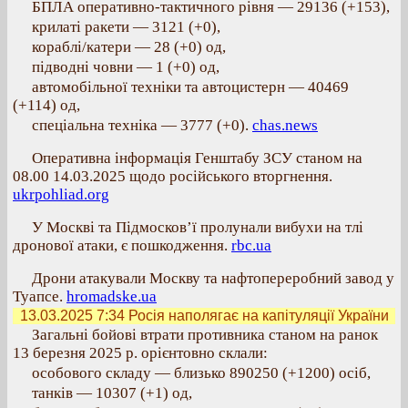
БПЛА оперативно-тактичного рівня — 29136 (+153),
крилаті ракети — 3121 (+0),
кораблі/катери — 28 (+0) од,
підводні човни — 1 (+0) од,
автомобільної техніки та автоцистерн — 40469
(+114) од,
спеціальна техніка — 3777 (+0).
chas.news
Оперативна інформація Генштабу ЗСУ станом на
08.00 14.03.2025 щодо російського вторгнення.
ukrpohliad.org
У Москві та Підмосков’ї пролунали вибухи на тлі
дронової атаки, є пошкодження.
rbc.ua
Дрони атакували Москву та нафтопереробний завод у
Туапсе.
hromadske.ua
13.03.2025 7:34
Росія наполягає на капітуляції України
Загальні бойові втрати противника станом на ранок
13 березня 2025 р. орієнтовно склали:
особового складу — близько 890250 (+1200) осіб,
танків — 10307 (+1) од,