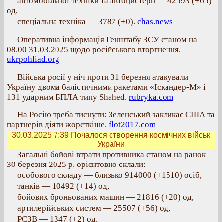
автомобільної техніки та автоцистерн — 42593 (+65)
од,
спеціальна техніка — 3787 (+0).
chas.news
Оперативна інформація Генштабу ЗСУ станом на
08.00 31.03.2025 щодо російського вторгнення.
ukrpohliad.org
Війська росії у ніч проти 31 березня атакували
Україну двома балістичними ракетами «Іскандер-М» і
131 ударним БПЛА типу Shahed.
rubryka.com
На Росію треба тиснути: Зеленський закликає США та
партнерів діяти жорсткіше.
flot2017.com
30.03.2025 7:39
Почалося створення космічних військ
України
Загальні бойові втрати противника станом на ранок
30 березня 2025 р. орієнтовно склали:
особового складу — близько 914000 (+1510) осіб,
танків — 10492 (+14) од,
бойових броньованих машин — 21816 (+20) од,
артилерійських систем — 25507 (+56) од,
РСЗВ — 1347 (+2) од,