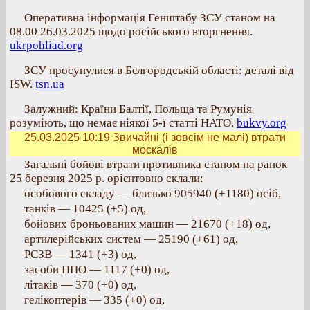
Оперативна інформація Генштабу ЗСУ станом на
08.00 26.03.2025 щодо російського вторгнення.
ukrpohliad.org
ЗСУ просунулися в Бєлгородській області: деталі від
ISW.
tsn.ua
Залужний: Країни Балтії, Польща та Румунія
розуміють, що немає ніякої 5-ї статті НАТО.
bukvy.org
25.03.2025 10:19
Звичайні (і зовсім не малі) втрати
москалів
Загальні бойові втрати противника станом на ранок
25 березня 2025 р. орієнтовно склали:
особового складу — близько 905940 (+1180) осіб,
танків — 10425 (+5) од,
бойових броньованих машин — 21670 (+18) од,
артилерійських систем — 25190 (+61) од,
РСЗВ — 1341 (+3) од,
засоби ППО — 1117 (+0) од,
літаків — 370 (+0) од,
гелікоптерів — 335 (+0) од,