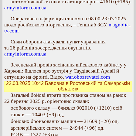
автомобільної техніки та автоцистерн ‒ 41610 (+185).
armyinform.com.ua
Оперативна інформація станом на 08.00 23.03.2025
щодо російського вторгнення, – Генштаб ЗСУ.
magnolia-
tv.com
Сили оборони атакували пункт управління
та 26 районів зосередження окупантів.
armyinform.com.ua
Зеленський провів засідання військового кабінету у
Харкові: йшлося про зустріч у Саудівській Аравії й
ситуацію на фронті. Відео.
war.obozrevatel.com
22.03.2025 10:42
Бавовна в Ростовській та Самарській
областях
Загальні бойові втрати противника станом на ранок
22 березня 2025 р. орієнтовно склали:
особового складу — близько 902010 (+1210) осіб,
танків — 10403 (+9) од,
бойових броньованих машин — 21609 (+20) од,
артилерійських систем — 24944 (+96) од,
РСЗВ — 1327 (+3) од,