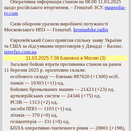
Оперативна інформація станом на 08.00 11.03.2025
щодо російського вторгнення, – Генштаб ЗСУ.
magnolia-
tv.com
Сили оборони уразили виробничі потужності
Московського НПЗ — Генштаб.
hromadske.radio
Європейський Союз привітав спільну заяву України
та США за підсумками переговорів у Джидді – Каллас.
interfax.com.ua
11.03.2025 7:38
Бавовна в Москві (3)
Загальні бойові втрати противника станом на ранок
11 березня 2025 р. орієнтовно склали:
особового складу — близько 887620 (+1300) осіб,
танків — 10303 (+11) од,
бойових броньованих машин — 21423 (+23) од,
артилерійських систем — 24346 (+75) од,
РСЗВ — 1313 (+2) од,
засоби ППО — 1103 (+1) од,
літаків — 370 (+0) од,
гелікоптерів — 331 (+0) од,
БПЛА оперативно-тактичного рівня — 28801 (+198),