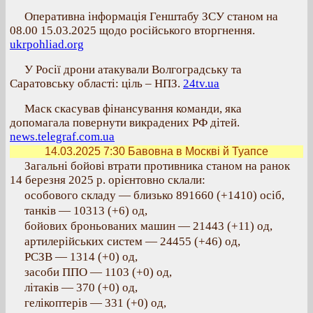
Оперативна інформація Генштабу ЗСУ станом на
08.00 15.03.2025 щодо російського вторгнення.
ukrpohliad.org
У Росії дрони атакували Волгоградську та
Саратовську області: ціль – НПЗ.
24tv.ua
Маск скасував фінансування команди, яка
допомагала повернути викрадених РФ дітей.
news.telegraf.com.ua
14.03.2025 7:30
Бавовна в Москві й Туапсе
Загальні бойові втрати противника станом на ранок
14 березня 2025 р. орієнтовно склали:
особового складу — близько 891660 (+1410) осіб,
танків — 10313 (+6) од,
бойових броньованих машин — 21443 (+11) од,
артилерійських систем — 24455 (+46) од,
РСЗВ — 1314 (+0) од,
засоби ППО — 1103 (+0) од,
літаків — 370 (+0) од,
гелікоптерів — 331 (+0) од,