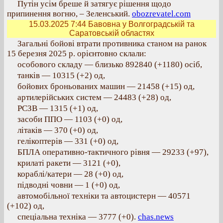
Путін усім бреше й затягує рішення щодо
припинення вогню, – Зеленський.
obozrevatel.com
15.03.2025 7:44
Бавовна у Волгоградській та
Саратовській областях
Загальні бойові втрати противника станом на ранок
15 березня 2025 р. орієнтовно склали:
особового складу — близько 892840 (+1180) осіб,
танків — 10315 (+2) од,
бойових броньованих машин — 21458 (+15) од,
артилерійських систем — 24483 (+28) од,
РСЗВ — 1315 (+1) од,
засоби ППО — 1103 (+0) од,
літаків — 370 (+0) од,
гелікоптерів — 331 (+0) од,
БПЛА оперативно-тактичного рівня — 29233 (+97),
крилаті ракети — 3121 (+0),
кораблі/катери — 28 (+0) од,
підводні човни — 1 (+0) од,
автомобільної техніки та автоцистерн — 40571
(+102) од,
спеціальна техніка — 3777 (+0).
chas.news