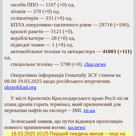
засоби ППО — 1107 (+0) од,
літаків — 370 (+0) од,
гелікоптерів — 331 (+0) од,
БПЛА оперативно-тактичного рівня — 29716 (+100),
крилаті ракети — 3121 (+0),
кораблі/катери — 28 (+0) од,
підводні човни — 1 (+0) од,
автомобільної техніки та автоцистерн —
41003 (+111)
од,
спеціальна техніка — 3780 (+0).
chas.news
Оперативна інформація Генштабу ЗСУ станом на
08.00 19.03.2025 щодо російського вторгнення.
ukrpohliad.org
У місті Кропоткін Краснодарського краю Росії після
атаки дронів горить термінал, який призначений для
перекачки нафти на експорт ‒ ЗМІ.
zn.ua
Зеленський заявив, що путін відкинув пропозицію
повного припинення вогню.
ua.news
18.03.2025 10:25
Перший тиждень минув – тиші на