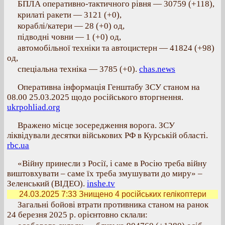
БПЛА оперативно-тактичного рівня — 30759 (+118),
крилаті ракети — 3121 (+0),
кораблі/катери — 28 (+0) од,
підводні човни — 1 (+0) од,
автомобільної техніки та автоцистерн — 41824 (+98)
од,
спеціальна техніка — 3785 (+0).
chas.news
Оперативна інформація Генштабу ЗСУ станом на
08.00 25.03.2025 щодо російського вторгнення.
ukrpohliad.org
Вражено місце зосередження ворога. ЗСУ
ліквідували десятки військових РФ в Курській області.
rbc.ua
«Війну принесли з Росії, і саме в Росію треба війну
виштовхувати – саме їх треба змушувати до миру» –
Зеленський (ВІДЕО).
inshe.tv
24.03.2025 7:33
Знищено 4 російських гелікоптери
Загальні бойові втрати противника станом на ранок
24 березня 2025 р. орієнтовно склали: