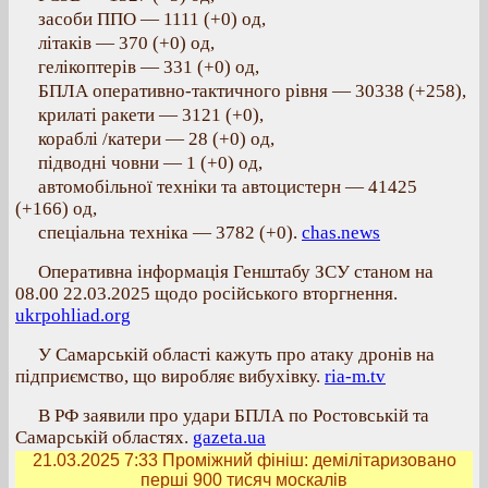
засоби ППО — 1111 (+0) од,
літаків — 370 (+0) од,
гелікоптерів — 331 (+0) од,
БПЛА оперативно-тактичного рівня — 30338 (+258),
крилаті ракети — 3121 (+0),
кораблі /катери — 28 (+0) од,
підводні човни — 1 (+0) од,
автомобільної техніки та автоцистерн — 41425
(+166) од,
спеціальна техніка — 3782 (+0).
chas.news
Оперативна інформація Генштабу ЗСУ станом на
08.00 22.03.2025 щодо російського вторгнення.
ukrpohliad.org
У Самарській області кажуть про атаку дронів на
підприємство, що виробляє вибухівку.
ria-m.tv
В РФ заявили про удари БПЛА по Ростовській та
Самарській областях.
gazeta.ua
21.03.2025 7:33
Проміжний фініш: демілітаризовано
перші 900 тисяч москалів