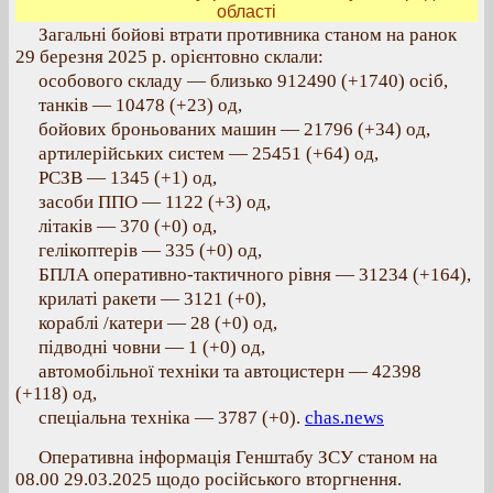
області
Загальні бойові втрати противника станом на ранок
29 березня 2025 р. орієнтовно склали:
особового складу — близько 912490 (+1740) осіб,
танків — 10478 (+23) од,
бойових броньованих машин — 21796 (+34) од,
артилерійських систем — 25451 (+64) од,
РСЗВ — 1345 (+1) од,
засоби ППО — 1122 (+3) од,
літаків — 370 (+0) од,
гелікоптерів — 335 (+0) од,
БПЛА оперативно-тактичного рівня — 31234 (+164),
крилаті ракети — 3121 (+0),
кораблі /катери — 28 (+0) од,
підводні човни — 1 (+0) од,
автомобільної техніки та автоцистерн — 42398
(+118) од,
спеціальна техніка — 3787 (+0).
chas.news
Оперативна інформація Генштабу ЗСУ станом на
08.00 29.03.2025 щодо російського вторгнення.