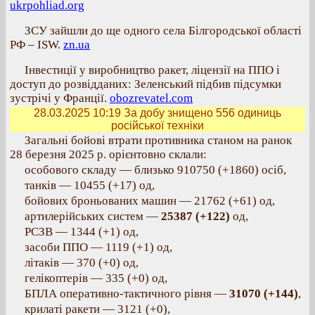
ukrpohliad.org
ЗСУ зайшли до ще одного села Білгородської області
РФ – ISW.
zn.ua
Інвестиції у виробництво ракет, ліцензії на ППО і
доступ до розвідданих: Зеленський підбив підсумки
зустрічі у Франції.
obozrevatel.com
28.03.2025 10:19
За добу знищено 556 одиниць
російської техніки
Загальні бойові втрати противника станом на ранок
28 березня 2025 р. орієнтовно склали:
особового складу — близько 910750 (+1860) осіб,
танків — 10455 (+17) од,
бойових броньованих машин — 21762 (+61) од,
артилерійських систем —
25387 (+122)
од,
РСЗВ — 1344 (+1) од,
засоби ППО — 1119 (+1) од,
літаків — 370 (+0) од,
гелікоптерів — 335 (+0) од,
БПЛА оперативно-тактичного рівня —
31070 (+144)
,
крилаті ракети — 3121 (+0),