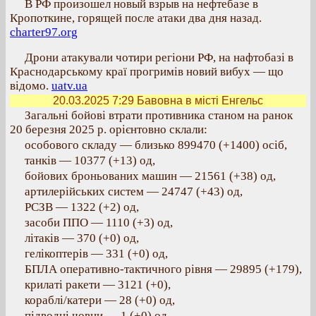
В РФ произошел новый взрыв на нефтебазе в
Кропоткине, горящей после атаки два дня назад.
charter97.org
Дрони атакували чотири регіони РФ, на нафтобазі в
Краснодарському краї прогримів новий вибух — що
відомо.
uatv.ua
20.03.2025 7:29
Бавовна в місті Енгельс
Загальні бойові втрати противника станом на ранок
20 березня 2025 р. орієнтовно склали:
особового складу — близько 899470 (+1400) осіб,
танків — 10377 (+13) од,
бойових броньованих машин — 21561 (+38) од,
артилерійських систем — 24747 (+43) од,
РСЗВ — 1322 (+2) од,
засоби ППО — 1110 (+3) од,
літаків — 370 (+0) од,
гелікоптерів — 331 (+0) од,
БПЛА оперативно-тактичного рівня — 29895 (+179),
крилаті ракети — 3121 (+0),
кораблі/катери — 28 (+0) од,
підводні човни — 1 (+0) од,