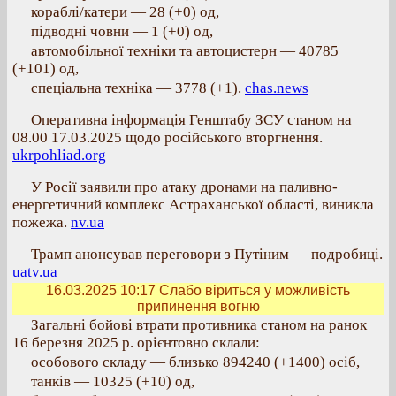
кораблі/катери — 28 (+0) од,
підводні човни — 1 (+0) од,
автомобільної техніки та автоцистерн — 40785
(+101) од,
спеціальна техніка — 3778 (+1).
chas.news
Оперативна інформація Генштабу ЗСУ станом на
08.00 17.03.2025 щодо російського вторгнення.
ukrpohliad.org
У Росії заявили про атаку дронами на паливно-
енергетичний комплекс Астраханської області, виникла
пожежа.
nv.ua
Трамп анонсував переговори з Путіним — подробиці.
uatv.ua
16.03.2025 10:17
Слабо віриться у можливість
припинення вогню
Загальні бойові втрати противника станом на ранок
16 березня 2025 р. орієнтовно склали:
особового складу — близько 894240 (+1400) осіб,
танків — 10325 (+10) од,