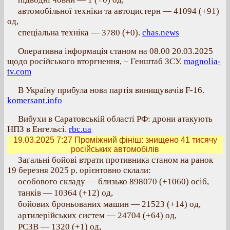
автомобільної техніки та автоцистерн — 41094 (+91)
од,
спеціальна техніка — 3780 (+0).
chas.news
Оперативна інформація станом на 08.00 20.03.2025
щодо російського вторгнення, – Генштаб ЗСУ.
magnolia-
tv.com
В Україну прибула нова партія винищувачів F-16.
komersant.info
Вибухи в Саратовській області РФ: дрони атакують
НПЗ в Енгельсі.
rbc.ua
19.03.2025 7:27
Проміжний фініш: знищено 41 тисячу
російських автомобілів
Загальні бойові втрати противника станом на ранок
19 березня 2025 р. орієнтовно склали:
особового складу — близько 898070 (+1060) осіб,
танків — 10364 (+12) од,
бойових броньованих машин — 21523 (+14) од,
артилерійських систем — 24704 (+64) од,
РСЗВ — 1320 (+1) од,