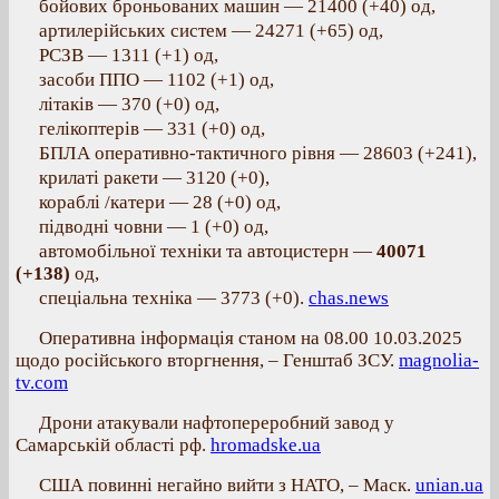
бойових броньованих машин — 21400 (+40) од,
артилерійських систем — 24271 (+65) од,
РСЗВ — 1311 (+1) од,
засоби ППО — 1102 (+1) од,
літаків — 370 (+0) од,
гелікоптерів — 331 (+0) од,
БПЛА оперативно-тактичного рівня — 28603 (+241),
крилаті ракети — 3120 (+0),
кораблі /катери — 28 (+0) од,
підводні човни — 1 (+0) од,
автомобільної техніки та автоцистерн —
40071
(+138)
од,
спеціальна техніка — 3773 (+0).
chas.news
Оперативна інформація станом на 08.00 10.03.2025
щодо російського вторгнення, – Генштаб ЗСУ.
magnolia-
tv.com
Дрони атакували нафтопереробний завод у
Самарській області рф.
hromadske.ua
США повинні негайно вийти з НАТО, – Маск.
unian.ua