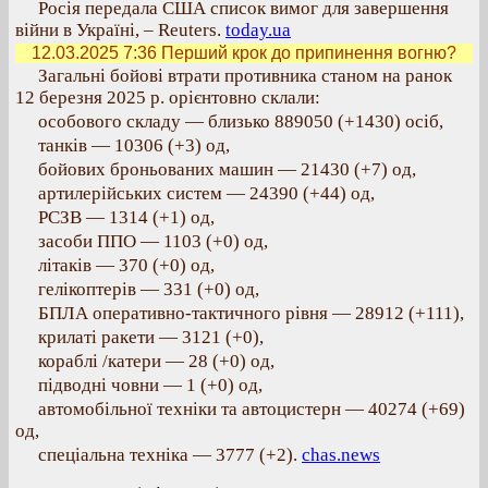
Росія передала США список вимог для завершення
війни в Україні, – Reuters.
today.ua
12.03.2025 7:36
Перший крок до припинення вогню?
Загальні бойові втрати противника станом на ранок
12 березня 2025 р. орієнтовно склали:
особового складу — близько 889050 (+1430) осіб,
танків — 10306 (+3) од,
бойових броньованих машин — 21430 (+7) од,
артилерійських систем — 24390 (+44) од,
РСЗВ — 1314 (+1) од,
засоби ППО — 1103 (+0) од,
літаків — 370 (+0) од,
гелікоптерів — 331 (+0) од,
БПЛА оперативно-тактичного рівня — 28912 (+111),
крилаті ракети — 3121 (+0),
кораблі /катери — 28 (+0) од,
підводні човни — 1 (+0) од,
автомобільної техніки та автоцистерн — 40274 (+69)
од,
спеціальна техніка — 3777 (+2).
chas.news