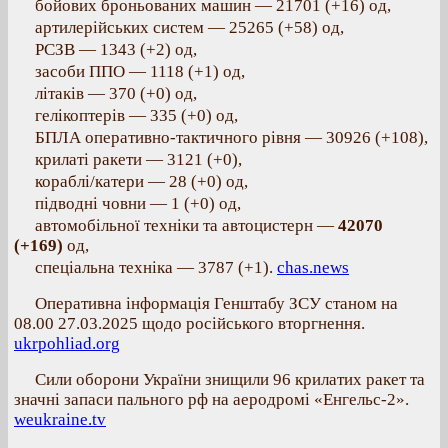
бойових броньованих машин — 21701 (+16) од,
артилерійських систем — 25265 (+58) од,
РСЗВ — 1343 (+2) од,
засоби ППО — 1118 (+1) од,
літаків — 370 (+0) од,
гелікоптерів — 335 (+0) од,
БПЛА оперативно-тактичного рівня — 30926 (+108),
крилаті ракети — 3121 (+0),
кораблі/катери — 28 (+0) од,
підводні човни — 1 (+0) од,
автомобільної техніки та автоцистерн —
42070
(+169)
од,
спеціальна техніка — 3787 (+1).
chas.news
Оперативна інформація Генштабу ЗСУ станом на
08.00 27.03.2025 щодо російського вторгнення.
ukrpohliad.org
Сили оборони України знищили 96 крилатих ракет та
значні запаси пального рф на аеродромі «Енгельс-2».
weukraine.tv