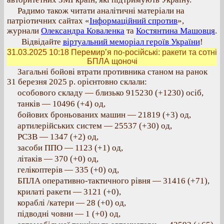
Радимо також читати аналітичні матеріали на
патріотичних сайтах «
Інформаційний спротив
»,
журнали
Олександра Коваленка
та
Костянтина Машовця
.
Відвідайте
віртуальний меморіал героїв України
!
31.03.2025 10:18
Перемир’я по-російські: ракети та сотні
БПЛА щоночі
Загальні бойові втрати противника станом на ранок
31 березня 2025 р. орієнтовно склали:
особового складу — близько 915230 (+1230) осіб,
танків — 10496 (+4) од,
бойових броньованих машин — 21819 (+3) од,
артилерійських систем — 25537 (+30) од,
РСЗВ — 1347 (+2) од,
засоби ППО — 1123 (+1) од,
літаків — 370 (+0) од,
гелікоптерів — 335 (+0) од,
БПЛА оперативно-тактичного рівня — 31416 (+71),
крилаті ракети — 3121 (+0),
кораблі /катери — 28 (+0) од,
підводні човни — 1 (+0) од,