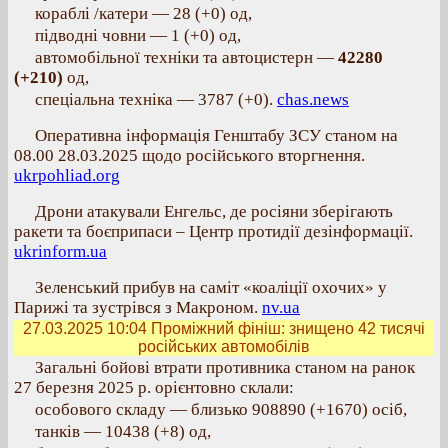
кораблі /катери — 28 (+0) од,
підводні човни — 1 (+0) од,
автомобільної техніки та автоцистерн —
42280
(+210)
од,
спеціальна техніка — 3787 (+0).
chas.news
Оперативна інформація Генштабу ЗСУ станом на
08.00 28.03.2025 щодо російського вторгнення.
ukrpohliad.org
Дрони атакували Енгельс, де росіяни зберігають
ракети та боєприпаси – Центр протидії дезінформації.
ukrinform.ua
Зеленський прибув на саміт «коаліції охочих» у
Парижі та зустрівся з Макроном.
nv.ua
27.03.2025 10:04
Проміжний фініш: знищено 42 тисячі
російських автомобілів
Загальні бойові втрати противника станом на ранок
27 березня 2025 р. орієнтовно склали:
особового складу — близько 908890 (+1670) осіб,
танків — 10438 (+8) од,