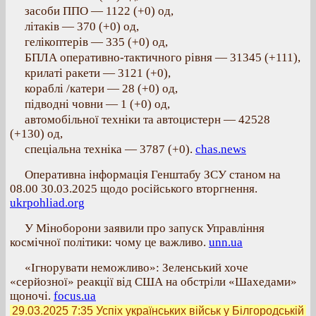
засоби ППО — 1122 (+0) од,
літаків — 370 (+0) од,
гелікоптерів — 335 (+0) од,
БПЛА оперативно-тактичного рівня — 31345 (+111),
крилаті ракети — 3121 (+0),
кораблі /катери — 28 (+0) од,
підводні човни — 1 (+0) од,
автомобільної техніки та автоцистерн — 42528
(+130) од,
спеціальна техніка — 3787 (+0).
chas.news
Оперативна інформація Генштабу ЗСУ станом на
08.00 30.03.2025 щодо російського вторгнення.
ukrpohliad.org
У Міноборони заявили про запуск Управління
космічної політики: чому це важливо.
unn.ua
«Ігнорувати неможливо»: Зеленський хоче
«серйозної» реакції від США на обстріли «Шахедами»
щоночі.
focus.ua
29.03.2025 7:35
Успіх українських військ у Білгородській