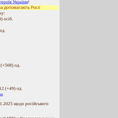
героїв України
!
а допомагають Росії
ку:
) осіб.
од.
(+508) од.
12 (+49) од.
ua
11.2025 щодо російського