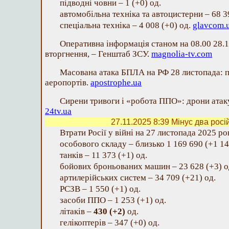
підводні човни – 1 (+0) од.
автомобільна техніка та автоцистерни – 68 3
спеціальна техніка – 4 008 (+0) од.
glavcom.
Оперативна інформація станом на 08.00 28.
вторгнення, – Генштаб ЗСУ.
magnolia-tv.com
Масована атака БПЛА на РФ 28 листопада: п
аеропортів.
apostrophe.ua
Сирени тривоги і «робота ППО»: дрони атаку
24tv.ua
27.11.2025 8:39
Мінус два росій
Втрати Росії у війні на 27 листопада 2025 ро
особового складу – близько 1 169 690 (+1 14
танків – 11 373 (+1) од.
бойових броньованих машин – 23 628 (+3) о
артилерійських систем – 34 709 (+21) од.
РСЗВ – 1 550 (+1) од.
засоби ППО – 1 253 (+1) од.
літаків –
430 (+2)
од.
гелікоптерів – 347 (+0) од.