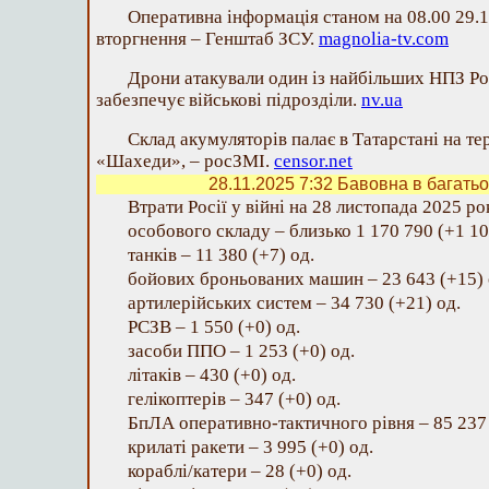
Оперативна інформація станом на 08.00 29.
вторгнення – Генштаб ЗСУ.
magnolia-tv.com
Дрони атакували один із найбільших НПЗ Рос
забезпечує військові підрозділи.
nv.ua
Склад акумуляторів палає в Татарстані на те
«Шахеди», – росЗМІ.
censor.net
28.11.2025 7:32
Бавовна в багатьох
Втрати Росії у війні на 28 листопада 2025 ро
особового складу – близько 1 170 790 (+1 10
танків – 11 380 (+7) од.
бойових броньованих машин – 23 643 (+15) 
артилерійських систем – 34 730 (+21) од.
РСЗВ – 1 550 (+0) од.
засоби ППО – 1 253 (+0) од.
літаків – 430 (+0) од.
гелікоптерів – 347 (+0) од.
БпЛА оперативно-тактичного рівня – 85 237 
крилаті ракети – 3 995 (+0) од.
кораблі/катери – 28 (+0) од.