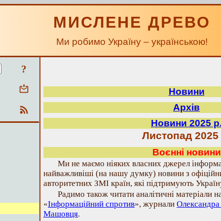
МИСЛЕНЕ ДРЕВО
Ми робимо Україну – українською!
?
Новини
Архів
Новини 2025 р
Листопад 2025 
Воєнні новини
Ми не маємо ніяких власних джерел інформа
найважливіші (на нашу думку) новини з офіційн
авторитетних ЗМІ країн, які підтримують Україн
Радимо також читати аналітичні матеріали н
«
Інформаційний спротив
», журнали
Олександра
Машовця
.