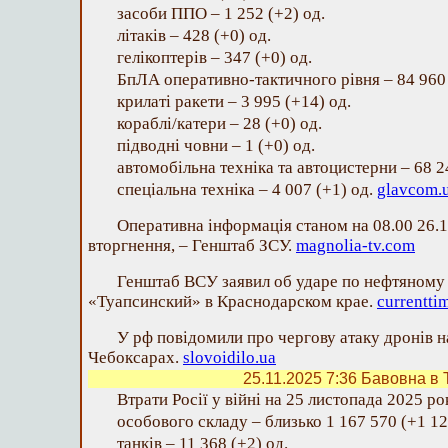
засоби ППО – 1 252 (+2) од.
літаків – 428 (+0) од.
гелікоптерів – 347 (+0) од.
БпЛА оперативно-тактичного рівня – 84 960 
крилаті ракети – 3 995 (+14) од.
кораблі/катери – 28 (+0) од.
підводні човни – 1 (+0) од.
автомобільна техніка та автоцистерни – 68 2
спеціальна техніка – 4 007 (+1) од.
glavcom.
Оперативна інформація станом на 08.00 26.
вторгнення, – Генштаб ЗСУ.
magnolia-tv.com
Генштаб ВСУ заявил об ударе по нефтяному
«Туапсинский» в Краснодарском крае.
currentti
У рф повідомили про чергову атаку дронів н
Чебоксарах.
slovoidilo.ua
25.11.2025 7:36
Бавовна в Т
Втрати Росії у війні на 25 листопада 2025 ро
особового складу – близько 1 167 570 (+1 12
танків – 11 368 (+2) од.