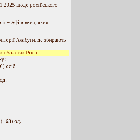
11.2025 щодо російського
ії – Афіпський, який
риторії Алабуги, де збирають
 областях Росії
ку:
0) осіб
од.
(+63) од.