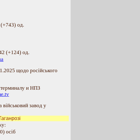
(+743) од.
42 (+124) од.
ua
11.2025 щодо російського
 терминалу и НПЗ
me.tv
а військовий завод у
аганрозі
ку:
0) осіб