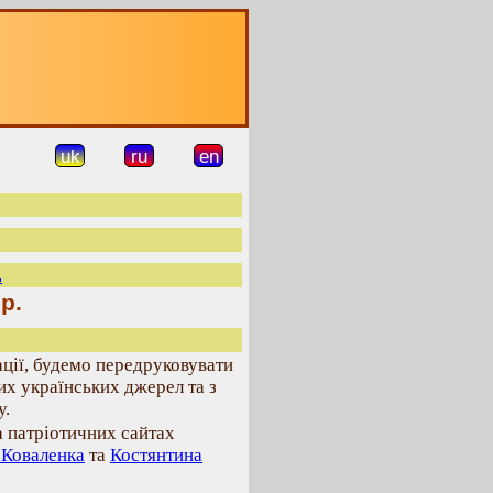
uk
ru
en
.
р.
ції, будемо передруковувати
их українських джерел та з
у.
а патріотичних сайтах
 Коваленка
та
Костянтина