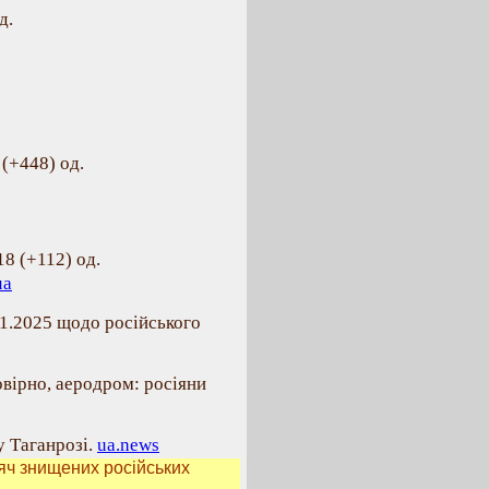
д.
(+448) од.
18 (+112) од.
ua
11.2025 щодо російського
овірно, аеродром: росіяни
у Таганрозі.
ua.news
яч знищених російських