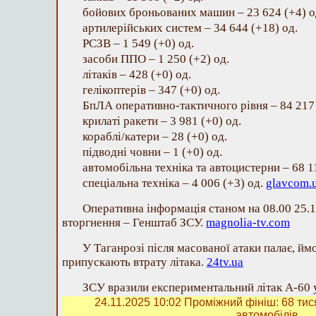
бойових броньованих машин – 23 624 (+4) о
артилерійських систем – 34 644 (+18) од.
РСЗВ – 1 549 (+0) од.
засоби ППО – 1 250 (+2) од.
літаків – 428 (+0) од.
гелікоптерів – 347 (+0) од.
БпЛА оперативно-тактичного рівня – 84 217 
крилаті ракети – 3 981 (+0) од.
кораблі/катери – 28 (+0) од.
підводні човни – 1 (+0) од.
автомобільна техніка та автоцистерни – 68 1
спеціальна техніка – 4 006 (+3) од.
glavcom.
Оперативна інформація станом на 08.00 25.
вторгнення – Генштаб ЗСУ.
magnolia-tv.com
У Таганрозі після масованої атаки палає, йм
припускають втрату літака.
24tv.ua
ЗСУ вразили експериментальний літак А-60 
24.11.2025 10:02
Проміжний фініш: 68 тис
автомобілів