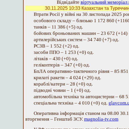
Відвідайте
віртуальний меморіал 
30.11.2025 10:33
Казахстан та Туреччин
Втрати Росії у війні на 30 листопада 2025 ро
особового складу – близько 1 172 860 (+1160
танків – 11 386 (+5) од.
бойових броньованих машин – 23 672 (+14) 
артилерійських систем – 34 740 (+7) од.
РСЗВ – 1 552 (+2) од.
засоби ППО – 1 253 (+0) од.
літаків – 430 (+0) од.
гелікоптерів – 347 (+0) од.
БпЛА оперативно-тактичного рівня – 85 851 
крилаті ракети – 4 024 (+29) од.
кораблі/катери – 28 (+0) од.
підводні човни – 1 (+0) од.
автомобільна техніка та автоцистерни – 68 5
спеціальна техніка – 4 010 (+0) од.
glavcom.
Оперативна інформація станом на 08.00 30.
вторгнення – Генштаб ЗСУ.
magnolia-tv.com