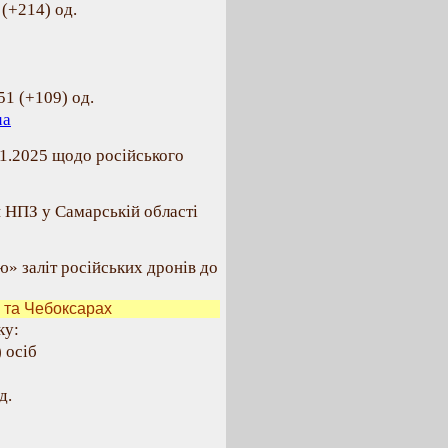
(+214) од.
51 (+109) од.
ua
11.2025 щодо російського
 НПЗ у Самарській області
» заліт російських дронів до
 та Чебоксарах
ку:
 осіб
д.