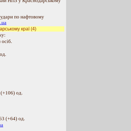
ький НПЗ у Краснодарському
і удари по нафтовому
.ua
рському краї (4)
ку:
 осіб.
од.
(+106) од.
63 (+64) од.
ua