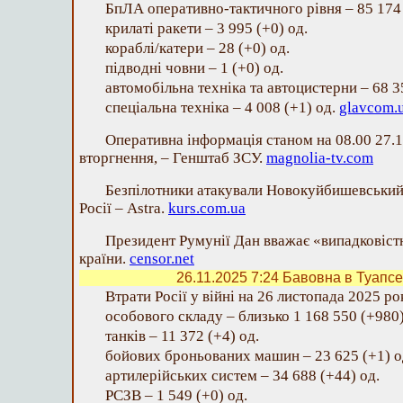
БпЛА оперативно-тактичного рівня – 85 174 
крилаті ракети – 3 995 (+0) од.
кораблі/катери – 28 (+0) од.
підводні човни – 1 (+0) од.
автомобільна техніка та автоцистерни – 68 3
спеціальна техніка – 4 008 (+1) од.
glavcom.
Оперативна інформація станом на 08.00 27.
вторгнення, – Генштаб ЗСУ.
magnolia-tv.com
Безпілотники атакували Новокуйбишевський
Росії – Astra.
kurs.com.ua
Президент Румунії Дан вважає «випадковістю
країни.
censor.net
26.11.2025 7:24
Бавовна в Туапсе
Втрати Росії у війні на 26 листопада 2025 ро
особового складу – близько 1 168 550 (+980)
танків – 11 372 (+4) од.
бойових броньованих машин – 23 625 (+1) о
артилерійських систем – 34 688 (+44) од.
РСЗВ – 1 549 (+0) од.