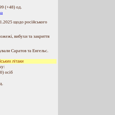
99 (+48) од.
ua
11.2025 щодо російського
ожежі, вибухи та закриття
вали Саратов та Енгельс.
ських літаки
ку:
0) осіб
д.