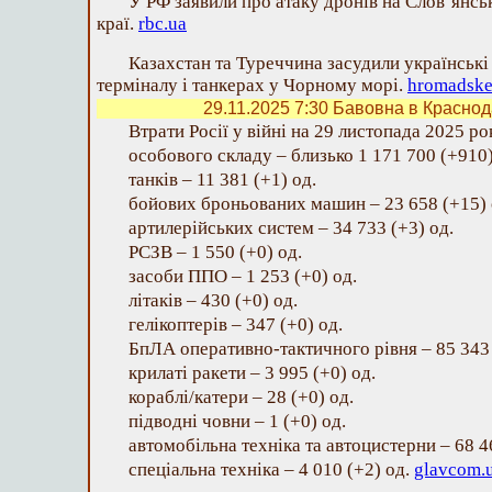
У РФ заявили про атаку дронів на Слов’янс
краї.
rbc.ua
Казахстан та Туреччина засудили українськ
терміналу і танкерах у Чорному морі.
hromadske
29.11.2025 7:30
Бавовна в Краснода
Втрати Росії у війні на 29 листопада 2025 ро
особового складу – близько 1 171 700 (+910)
танків – 11 381 (+1) од.
бойових броньованих машин – 23 658 (+15) 
артилерійських систем – 34 733 (+3) од.
РСЗВ – 1 550 (+0) од.
засоби ППО – 1 253 (+0) од.
літаків – 430 (+0) од.
гелікоптерів – 347 (+0) од.
БпЛА оперативно-тактичного рівня – 85 343 
крилаті ракети – 3 995 (+0) од.
кораблі/катери – 28 (+0) од.
підводні човни – 1 (+0) од.
автомобільна техніка та автоцистерни – 68 4
спеціальна техніка – 4 010 (+2) од.
glavcom.