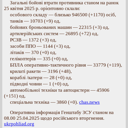
Загальні бойові втрати противника станом на ранок
25 квітня 2025 р. орієнтовно склали:
особового складу — близько 946500 (+1170) осіб,
танків — 10703 (+9) од,
бойових броньованих машин — 22315 (+3) од,
артилерійських систем — 26895 (+72) од,
РСЗВ — 1372 (+3) од,
засоби ППО — 1144 (+3) од,
літаків — 370 (+0) од,
гелікоптерів — 335 (+0) од,
БПЛА оперативно-тактичного рівня — 33779 (+119),
крилаті ракети — 3196 (+48),
кораблі /катери — 28 (+0) од,
підводні човни — 1 (+0) од,
автомобільної техніки та автоцистерн — 45906
(+151) од,
спеціальна техніка — 3860 (+0).
chas.news
Оперативна інформація Генштабу ЗСУ станом на
08.00 25.04.2025 щодо російського вторгнення.
ukrpohliad.org