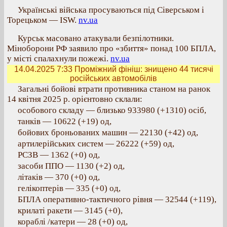
Українські війська просуваються під Сіверськом і
Торецьком — ISW.
nv.ua
Курськ масовано атакували безпілотники.
Міноборони РФ заявило про «збиття» понад 100 БПЛА,
у місті спалахнули пожежі.
nv.ua
14.04.2025 7:33
Проміжний фініш: знищено 44 тисячі
російських автомобілів
Загальні бойові втрати противника станом на ранок
14 квітня 2025 р. орієнтовно склали:
особового складу — близько 933980 (+1310) осіб,
танків — 10622 (+19) од,
бойових броньованих машин — 22130 (+42) од,
артилерійських систем — 26222 (+59) од,
РСЗВ — 1362 (+0) од,
засоби ППО — 1130 (+2) од,
літаків — 370 (+0) од,
гелікоптерів — 335 (+0) од,
БПЛА оперативно-тактичного рівня — 32544 (+119),
крилаті ракети — 3145 (+0),
кораблі /катери — 28 (+0) од,