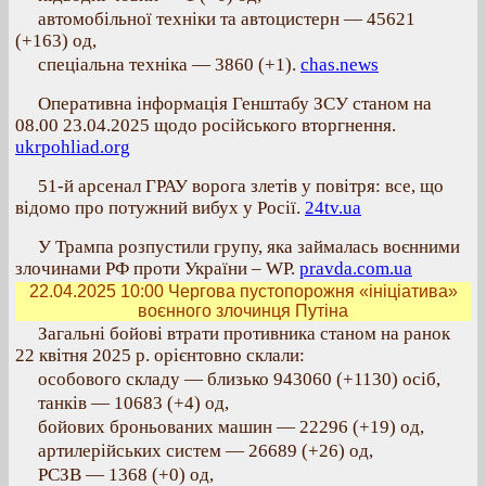
автомобільної техніки та автоцистерн — 45621
(+163) од,
спеціальна техніка — 3860 (+1).
chas.news
Оперативна інформація Генштабу ЗСУ станом на
08.00 23.04.2025 щодо російського вторгнення.
ukrpohliad.org
51-й арсенал ГРАУ ворога злетів у повітря: все, що
відомо про потужний вибух у Росії.
24tv.ua
У Трампа розпустили групу, яка займалась воєнними
злочинами РФ проти України – WP.
pravda.com.ua
22.04.2025 10:00
Чергова пустопорожня «ініціатива»
воєнного злочинця Путіна
Загальні бойові втрати противника станом на ранок
22 квітня 2025 р. орієнтовно склали:
особового складу — близько 943060 (+1130) осіб,
танків — 10683 (+4) од,
бойових броньованих машин — 22296 (+19) од,
артилерійських систем — 26689 (+26) од,
РСЗВ — 1368 (+0) од,