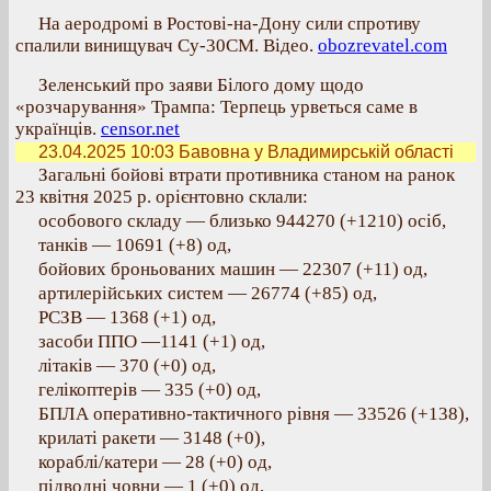
На аеродромі в Ростові-на-Дону сили спротиву
спалили винищувач Су-30СМ. Відео.
obozrevatel.com
Зеленський про заяви Білого дому щодо
«розчарування» Трампа: Терпець урветься саме в
українців.
censor.net
23.04.2025 10:03
Бавовна у Владимирській області
Загальні бойові втрати противника станом на ранок
23 квітня 2025 р. орієнтовно склали:
особового складу — близько 944270 (+1210) осіб,
танків — 10691 (+8) од,
бойових броньованих машин — 22307 (+11) од,
артилерійських систем — 26774 (+85) од,
РСЗВ — 1368 (+1) од,
засоби ППО —1141 (+1) од,
літаків — 370 (+0) од,
гелікоптерів — 335 (+0) од,
БПЛА оперативно-тактичного рівня — 33526 (+138),
крилаті ракети — 3148 (+0),
кораблі/катери — 28 (+0) од,
підводні човни — 1 (+0) од,