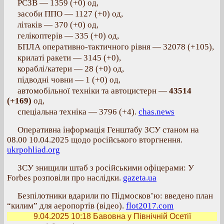
РСЗВ — 1359 (+0) од,
засоби ППО — 1127 (+0) од,
літаків — 370 (+0) од,
гелікоптерів — 335 (+0) од,
БПЛА оперативно-тактичного рівня — 32078 (+105),
крилаті ракети — 3145 (+0),
кораблі/катери — 28 (+0) од,
підводні човни — 1 (+0) од,
автомобільної техніки та автоцистерн —
43514
(+169)
од,
спеціальна техніка — 3796 (+4).
chas.news
Оперативна інформація Генштабу ЗСУ станом на
08.00 10.04.2025 щодо російського вторгнення.
ukrpohliad.org
ЗСУ знищили штаб з російськими офіцерами: У
Forbes розповіли про наслідки.
gazeta.ua
Безпілотники вдарили по Підмосков’ю: введено план
“килим” для аеропортів (відео).
flot2017.com
9.04.2025 10:18
Бавовна у Північній Осетії