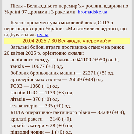
Після «Великоднього перемир’я» росіяни вдарили по
Україні 97 дронами і 3 ракетами.
hromadske.ua
Келлог прокоментував можливий вихід США з
переговорів щодо України: «Ми втомилися від того, що
відбувається».
nv.ua
20.04.2025 7:30
Великоднє «перемир’я»
Загальні бойові втрати противника станом на ранок
20 квітня 2025 р. орієнтовно склали:
особового складу — близько 941100 (+950) осіб,
танків — 10677 (+1) од,
бойових броньованих машин — 22271 (+5) од,
артилерійських систем — 26649 (+49) од,
РСЗВ — 1368 (+1) од,
засоби ППО — 1139 (+3) од,
літаків — 370 (+0) од,
гелікоптерів — 335 (+0) од,
БПЛА оперативно-тактичного рівня — 33240 (+64),
крилаті ракети — 3148 (+0),
кораблі /катери м 28 (+0) од,
підводні човни — 1 (+0) од,