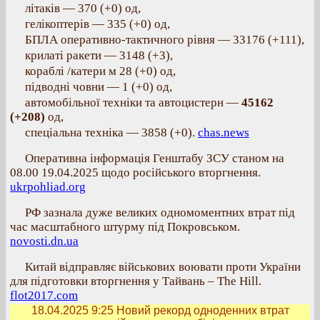
літаків — 370 (+0) од,
гелікоптерів — 335 (+0) од,
БПЛА оперативно-тактичного рівня — 33176 (+111),
крилаті ракети — 3148 (+3),
кораблі /катери м 28 (+0) од,
підводні човни — 1 (+0) од,
автомобільної техніки та автоцистерн —
45162
(+208)
од,
спеціальна техніка — 3858 (+0).
chas.news
Оперативна інформація Генштабу ЗСУ станом на
08.00 19.04.2025 щодо російського вторгнення.
ukrpohliad.org
РФ зазнала дуже великих одномоментних втрат під
час масштабного штурму під Покровськом.
novosti.dn.ua
Китай відправляє військових воювати проти України
для підготовки вторгнення у Тайвань – The Hill.
flot2017.com
18.04.2025 9:25
Новий рекорд одноденних втрат