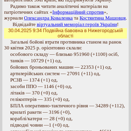
Радимо також читати аналітичні матеріали на
патріотичних сайтах «
Інформаційний спротив
»,
журнали
Олександра Коваленка
та
Костянтина Машовця
.
Відвідайте
віртуальний меморіал героїв України
!
30.04.2025 9:34
Подвійна бавовна в Нижегородській
області
Загальні бойові втрати противника станом на ранок
30 квітня 2025 р. орієнтовно склали:
особового складу — близько 951960 (+1100) осіб,
танків — 10729 (+1) од,
бойових броньованих машин — 22353 (+1) од,
артилерійських систем — 27091 (+11) од,
РСЗВ — 1374 (+1) од,
засоби ППО — 1146 (+0) од,
літаків — 370 (+0) од,
гелікоптерів — 335 (+0) од,
БПЛА оперативно-тактичного рівня — 34289 (+112),
крилаті ракети — 3196 (+0),
кораблі/катери — 28 (+0) од,
підводні човни —1 (+0) од,