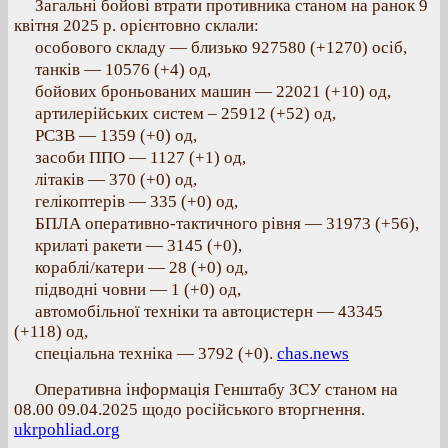
Загальні бойові втрати противника станом на ранок 9
квітня 2025 р. орієнтовно склали:
особового складу — близько 927580 (+1270) осіб,
танків — 10576 (+4) од,
бойових броньованих машин — 22021 (+10) од,
артилерійських систем – 25912 (+52) од,
РСЗВ — 1359 (+0) од,
засоби ППО — 1127 (+1) од,
літаків — 370 (+0) од,
гелікоптерів — 335 (+0) од,
БПЛА оперативно-тактичного рівня — 31973 (+56),
крилаті ракети — 3145 (+0),
кораблі/катери — 28 (+0) од,
підводні човни — 1 (+0) од,
автомобільної техніки та автоцистерн — 43345
(+118) од,
спеціальна техніка — 3792 (+0).
chas.news
Оперативна інформація Генштабу ЗСУ станом на
08.00 09.04.2025 щодо російського вторгнення.
ukrpohliad.org