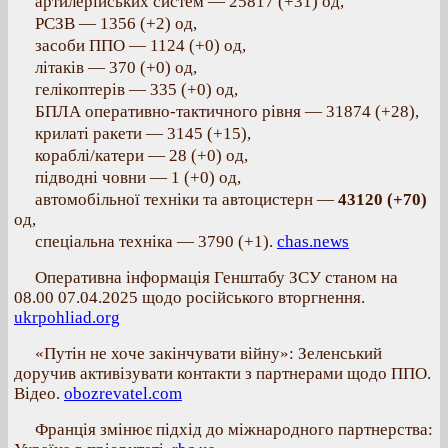
артилерійських систем — 25817 (+31) од,
РСЗВ — 1356 (+2) од,
засоби ППО — 1124 (+0) од,
літаків — 370 (+0) од,
гелікоптерів — 335 (+0) од,
БПЛА оперативно-тактичного рівня — 31874 (+28),
крилаті ракети — 3145 (+15),
кораблі/катери — 28 (+0) од,
підводні човни — 1 (+0) од,
автомобільної техніки та автоцистерн —
43120 (+70)
од,
спеціальна техніка — 3790 (+1).
chas.news
Оперативна інформація Генштабу ЗСУ станом на
08.00 07.04.2025 щодо російського вторгнення.
ukrpohliad.org
«Путін не хоче закінчувати війну»: Зеленський
доручив активізувати контакти з партнерами щодо ППО.
Відео.
obozrevatel.com
Франція змінює підхід до міжнародного партнерства: