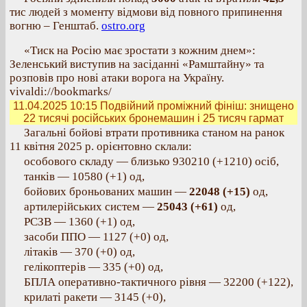
тис людей з моменту відмови від повного припинення
вогню – Генштаб.
ostro.org
«Тиск на Росію має зростати з кожним днем»:
Зеленський виступив на засіданні «Рамштайну» та
розповів про нові атаки ворога на Україну.
vivaldi://bookmarks/
11.04.2025 10:15
Подвійний проміжний фініш: знищено
22 тисячі російських бронемашин і 25 тисяч гармат
Загальні бойові втрати противника станом на ранок
11 квітня 2025 р. орієнтовно склали:
особового складу — близько 930210 (+1210) осіб,
танків — 10580 (+1) од,
бойових броньованих машин —
22048 (+15)
од,
артилерійських систем —
25043 (+61)
од,
РСЗВ — 1360 (+1) од,
засоби ППО — 1127 (+0) од,
літаків — 370 (+0) од,
гелікоптерів — 335 (+0) од,
БПЛА оперативно-тактичного рівня — 32200 (+122),
крилаті ракети — 3145 (+0),