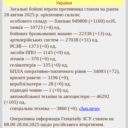
України
Загальні бойові втрати противника станом на ранок
28 квітня 2025 р. орієнтовно склали:
особового складу — близько 949800 (+1160) осіб,
танків — 10723 (+4) од,
бойових броньованих машин — 22338 (+13) од,
артилерійських систем — 27038 (+31) од,
РСЗВ — 1373 (+0) од,
засоби ППО — 1145 (+0) од,
літаків — 370 (+0) од,
гелікоптерів — 335 (+0) од,
БПЛА оперативно-тактичного рівня — 34083 (+72),
крилаті ракети — 3196 (+0),
кораблі/катери — 28 (+0) од,
підводні човни — 1 (+0) од,
автомобільної техніки та автоцистерн — 46292
(+105) од,
спеціальна техніка — 3860 (+0).
chas.news
Оперативна інформація Генштабу ЗСУ станом на
08.00 28.04.2025 щодо російського вторгнення.