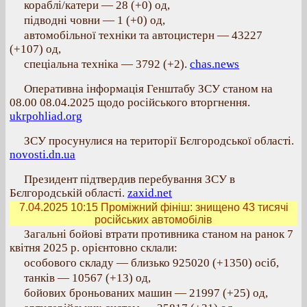
кораблі/катери — 28 (+0) од,
підводні човни — 1 (+0) од,
автомобільної техніки та автоцистерн — 43227
(+107) од,
спеціальна техніка — 3792 (+2).
chas.news
Оперативна інформація Генштабу ЗСУ станом на
08.00 08.04.2025 щодо російського вторгнення.
ukrpohliad.org
ЗСУ просунулися на території Бєлгородської області.
novosti.dn.ua
Президент підтвердив перебування ЗСУ в
Бєлгородській області.
zaxid.net
7.04.2025 10:15
Проміжний фініш: знищено 43 тисячі
російських автомобілів
Загальні бойові втрати противника станом на ранок 7
квітня 2025 р. орієнтовно склали:
особового складу — близько 925020 (+1350) осіб,
танків — 10567 (+13) од,
бойових броньованих машин — 21997 (+25) од,