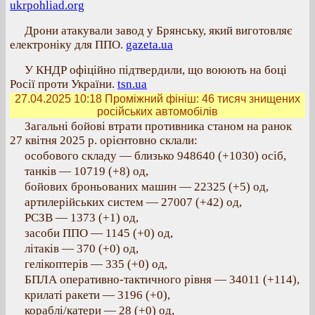
ukrpohliad.org
Дрони атакували завод у Брянську, який виготовляє
електроніку для ППО.
gazeta.ua
У КНДР офіційно підтвердили, що воюють на боці
Росії проти України.
tsn.ua
27.04.2025 10:18
Проміжний фініш: 46 тисяч знищених
російських автомобілів
Загальні бойові втрати противника станом на ранок
27 квітня 2025 р. орієнтовно склали:
особового складу — близько 948640 (+1030) осіб,
танків — 10719 (+8) од,
бойових броньованих машин — 22325 (+5) од,
артилерійських систем — 27007 (+42) од,
РСЗВ — 1373 (+1) од,
засоби ППО — 1145 (+0) од,
літаків — 370 (+0) од,
гелікоптерів — 335 (+0) од,
БПЛА оперативно-тактичного рівня — 34011 (+114),
крилаті ракети — 3196 (+0),
кораблі/катери — 28 (+0) од,