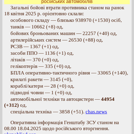
російських автомобілів
Загальні бойові втрати противника станом на ранок
18 квітня 2025 р. орієнтовно склали:
особового складу — близько 938970 (+1530) осіб,
танків — 10662 (+8) од,
бойових броньованих машин — 22257 (+40) од,
артилерійських систем — 26530 (+88) од,
РСЗВ — 1367 (+1) од,
засоби ППО — 1136 (+1) од,
літаків — 370 (+0) од,
гелікоптерів — 335 (+0) од,
БПЛА оперативно-тактичного рівня — 33065 (+140),
крилаті ракети — 3145 (+0),
кораблі/катери — 28 (+0) од,
підводні човни — 1 (+0) од,
автомобільної техніки та автоцистерн —
44954
(+312)
од,
спеціальна техніка — 3858 (+51).
chas.news
Оперативна інформація Генштабу ЗСУ станом на
08.00 18.04.2025 щодо російського вторгнення.