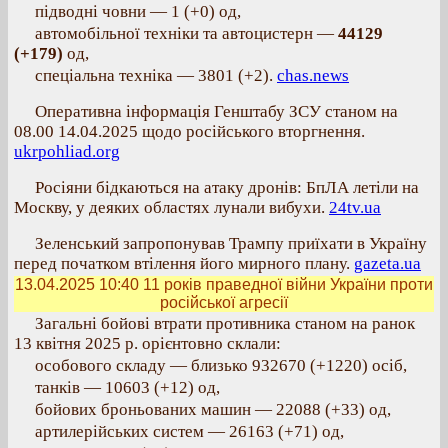
підводні човни — 1 (+0) од,
автомобільної техніки та автоцистерн —
44129
(+179)
од,
спеціальна техніка — 3801 (+2).
chas.news
Оперативна інформація Генштабу ЗСУ станом на
08.00 14.04.2025 щодо російського вторгнення.
ukrpohliad.org
Росіяни бідкаються на атаку дронів: БпЛА летіли на
Москву, у деяких областях лунали вибухи.
24tv.ua
Зеленський запропонував Трампу приїхати в Україну
перед початком втілення його мирного плану.
gazeta.ua
13.04.2025 10:40
11 років праведної війни України проти
російської агресії
Загальні бойові втрати противника станом на ранок
13 квітня 2025 р. орієнтовно склали:
особового складу — близько 932670 (+1220) осіб,
танків — 10603 (+12) од,
бойових броньованих машин — 22088 (+33) од,
артилерійських систем — 26163 (+71) од,