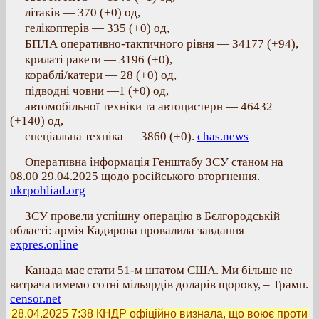
літаків — 370 (+0) од,
гелікоптерів — 335 (+0) од,
БПЛА оперативно-тактичного рівня — 34177 (+94),
крилаті ракети — 3196 (+0),
кораблі/катери — 28 (+0) од,
підводні човни —1 (+0) од,
автомобільної техніки та автоцистерн — 46432
(+140) од,
спеціальна техніка — 3860 (+0).
chas.news
Оперативна інформація Генштабу ЗСУ станом на
08.00 29.04.2025 щодо російського вторгнення.
ukrpohliad.org
ЗСУ провели успішну операцію в Бєлгородській
області: армія Кадирова провалила завдання
expres.online
Канада має стати 51-м штатом США. Ми більше не
витрачатимемо сотні мільярдів доларів щороку, – Трамп.
censor.net
28.04.2025 7:38
КНДР офіційно визнала, що воює проти