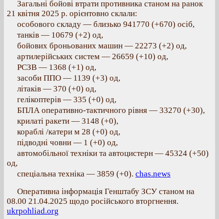
Загальні бойові втрати противника станом на ранок
21 квітня 2025 р. орієнтовно склали:
особового складу — близько 941770 (+670) осіб,
танків — 10679 (+2) од,
бойових броньованих машин — 22273 (+2) од,
артилерійських систем — 26659 (+10) од,
РСЗВ — 1368 (+1) од,
засоби ППО — 1139 (+3) од,
літаків — 370 (+0) од,
гелікоптерів — 335 (+0) од,
БПЛА оперативно-тактичного рівня — 33270 (+30),
крилаті ракети — 3148 (+0),
кораблі /катери м 28 (+0) од,
підводні човни — 1 (+0) од,
автомобільної техніки та автоцистерн — 45324 (+50)
од,
спеціальна техніка — 3859 (+0).
chas.news
Оперативна інформація Генштабу ЗСУ станом на
08.00 21.04.2025 щодо російського вторгнення.
ukrpohliad.org