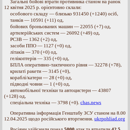
Загальні бойові втрати противника станом на ранок
12 квітня 2025 р. орієнтовно склали:
особового складу — близько 931450 (+1240) осіб,
танків — 10591 (+11) од,
бойових броньованих машин — 22055 (+7) од,
артилерійських систем — 26092 (+49) од,
РСЗВ — 1362 (+2) од,
засоби ППО — 1127 (+0) од,
літаків — 370 (+0) од,
гелікоптерів — 335 (+0) од,
БПЛА оперативно-тактичного рівня — 32278 (+78),
крилаті ракети — 3145 (+0),
кораблі/катери — 28 (+0) од,
підводні човни — 1 (+0) од,
автомобільної техніки та автоцистерн — 43807
(+128) од,
спеціальна техніка — 3798 (+0).
chas.news
Оперативна інформація Генштабу ЗСУ станом на 8.00
12.04.2025 щодо російського вторгнення.
ukrpohliad.org
Росіяни здійснили понад
5000
атак та втратили
42,5