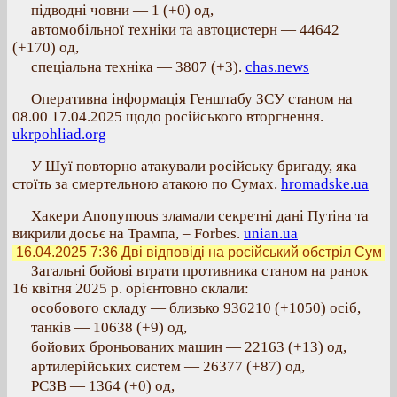
підводні човни — 1 (+0) од,
автомобільної техніки та автоцистерн — 44642
(+170) од,
спеціальна техніка — 3807 (+3).
chas.news
Оперативна інформація Генштабу ЗСУ станом на
08.00 17.04.2025 щодо російського вторгнення.
ukrpohliad.org
У Шуї повторно атакували російську бригаду, яка
стоїть за смертельною атакою по Сумах.
hromadske.ua
Хакери Anonymous зламали секретні дані Путіна та
викрили досьє на Трампа, – Forbes.
unian.ua
16.04.2025 7:36
Дві відповіді на російський обстріл Сум
Загальні бойові втрати противника станом на ранок
16 квітня 2025 р. орієнтовно склали:
особового складу — близько 936210 (+1050) осіб,
танків — 10638 (+9) од,
бойових броньованих машин — 22163 (+13) од,
артилерійських систем — 26377 (+87) од,
РСЗВ — 1364 (+0) од,