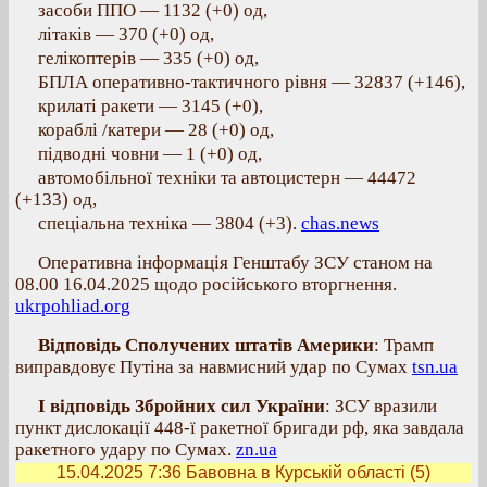
засоби ППО — 1132 (+0) од,
літаків — 370 (+0) од,
гелікоптерів — 335 (+0) од,
БПЛА оперативно-тактичного рівня — 32837 (+146),
крилаті ракети — 3145 (+0),
кораблі /катери — 28 (+0) од,
підводні човни — 1 (+0) од,
автомобільної техніки та автоцистерн — 44472
(+133) од,
спеціальна техніка — 3804 (+3).
chas.news
Оперативна інформація Генштабу ЗСУ станом на
08.00 16.04.2025 щодо російського вторгнення.
ukrpohliad.org
Відповідь Сполучених штатів Америки
: Трамп
виправдовує Путіна за навмисний удар по Сумах
tsn.ua
І відповідь Збройних сил України
: ЗСУ вразили
пункт дислокації 448-ї ракетної бригади рф, яка завдала
ракетного удару по Сумах.
zn.ua
15.04.2025 7:36
Бавовна в Курській області (5)