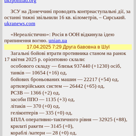
ukrpohliad.org
ЗСУ на Донеччині проводять контрнаступальні дії, за
останні тижні звільнили 16 кв. кілометрів, – Сирський.
ukranews.com
«Нереалістично»: Росія в ООН відкинула ідею
припинення вогню.
unian.ua
17.04.2025 7:29
Друга бавовна в Шуї
Загальні бойові втрати противника станом на ранок
17 квітня 2025 р. орієнтовно склали:
особового складу — близьк 937440 (+1230) осіб,
танків — 10654 (+16) од,
бойових броньованих машин — 22217 (+54) од,
артилерійських систем — 26442 (+65) од,
РСЗВ — 1366 (+2) од,
засоби ППО — 1135 (+3) од,
літаків — 370 (+0) од,
гелікоптерів — 335 (+0) од,
БПЛА оперативно-тактичного рівня — 32925 (+88),
крилаті ракети — 3145 (+0),
кораблі /катери — 28 (+0) од,