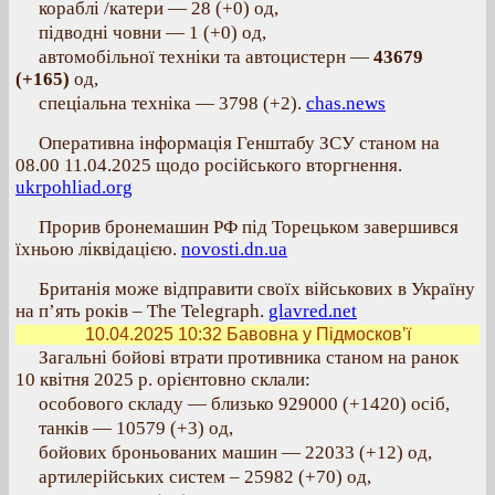
кораблі /катери — 28 (+0) од,
підводні човни — 1 (+0) од,
автомобільної техніки та автоцистерн —
43679
(+165)
од,
спеціальна техніка — 3798 (+2).
chas.news
Оперативна інформація Генштабу ЗСУ станом на
08.00 11.04.2025 щодо російського вторгнення.
ukrpohliad.org
Прорив бронемашин РФ під Торецьком завершився
їхньою ліквідацією.
novosti.dn.ua
Британія може відправити своїх військових в Україну
на п’ять років – The Telegraph.
glavred.net
10.04.2025 10:32
Бавовна у Підмосков’ї
Загальні бойові втрати противника станом на ранок
10 квітня 2025 р. орієнтовно склали:
особового складу — близько 929000 (+1420) осіб,
танків — 10579 (+3) од,
бойових броньованих машин — 22033 (+12) од,
артилерійських систем – 25982 (+70) од,