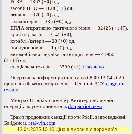
РСЗВ — 1362 (+0) од,
засоби ППО — 1128 (+1) од,
літаків — 370 (+0) од,
гелікоптерів — 335 (+0) од,
БПЛА оперативно-тактичного рівня — 32425 (+147),
крилаті ракети — 3145 (+0),
кораблі /катери — 28 (+0) од,
підводні човни — 1 (+0) од,
автомобільної техніки та автоцистерн — 43950
(+143) од,
спеціальна техніка — 3799 (+1).
chas.news
Оперативна інформація станом на 08.00 13.04.2025
щодо російського вторгнення – Генштаб ЗСУ.
magnolia-
tv.com
Минуло 11 років з початку Антитерористичної
операції: як усе починалося.
donpatriot.news
Трамп продовжив санкції проти Росії, запроваджені
Байденом.
real-vin.com
12.04.2025 10:10
Ціна відмови від перемир’я