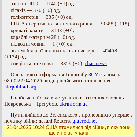
засоби ППО — 1140 (+1) од,
літаків — 370 (+0) од,
гелікоптерів — 335 (+0) од,
БПЛА оперативно-тактичного рівня — 33388 (+118),
крилаті ракети — 3148 (+0),
кораблі /катери м 28 (+0) од,
підводні човни — 1 (+0) од,
автомобільної техніки та автоцистерн — 45458
(+134) од,
спеціальна техніка — 3859 (+0).
chas.news
Оперативна інформація Генштабу ЗСУ станом на
08.00 22.04.2025 щодо російського вторгнення.
ukrpohliad.org
Російські війська відступають із західних околиць
Покровська – Трегубов.
ukrinform.ua
Путін вийшов до Зеленського з пропозицією уперше з
початку війни: деталі Reuters.
glavred.net
21.04.2025 10:24
США втомилися від війни, в яку вони
ще й не вступали