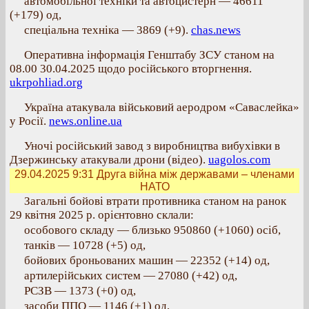
автомобільної техніки та автоцистерн — 46611
(+179) од,
спеціальна техніка — 3869 (+9).
chas.news
Оперативна інформація Генштабу ЗСУ станом на
08.00 30.04.2025 щодо російського вторгнення.
ukrpohliad.org
Україна атакувала військовий аеродром «Саваслейка»
у Росії.
news.online.ua
Уночі російський завод з виробництва вибухівки в
Дзержинську атакували дрони (відео).
uagolos.com
29.04.2025 9:31
Друга війна між державами – членами
НАТО
Загальні бойові втрати противника станом на ранок
29 квітня 2025 р. орієнтовно склали:
особового складу — близько 950860 (+1060) осіб,
танків — 10728 (+5) од,
бойових броньованих машин — 22352 (+14) од,
артилерійських систем — 27080 (+42) од,
РСЗВ — 1373 (+0) од,
засоби ППО — 1146 (+1) од,