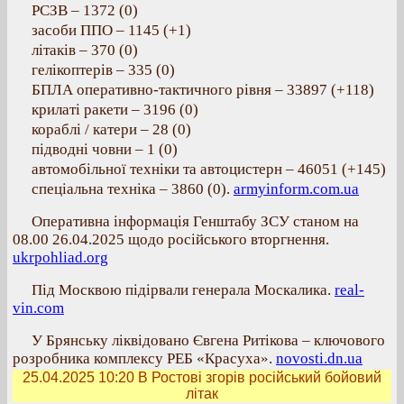
РСЗВ ‒ 1372 (0)
засоби ППО ‒ 1145 (+1)
літаків ‒ 370 (0)
гелікоптерів ‒ 335 (0)
БПЛА оперативно-тактичного рівня ‒ 33897 (+118)
крилаті ракети ‒ 3196 (0)
кораблі / катери ‒ 28 (0)
підводні човни ‒ 1 (0)
автомобільної техніки та автоцистерн ‒ 46051 (+145)
спеціальна техніка ‒ 3860 (0).
armyinform.com.ua
Оперативна інформація Генштабу ЗСУ станом на
08.00 26.04.2025 щодо російського вторгнення.
ukrpohliad.org
Під Москвою підірвали генерала Москалика.
real-
vin.com
У Брянську ліквідовано Євгена Ритікова – ключового
розробника комплексу РЕБ «Красуха».
novosti.dn.ua
25.04.2025 10:20
В Ростові згорів російський бойовий
літак