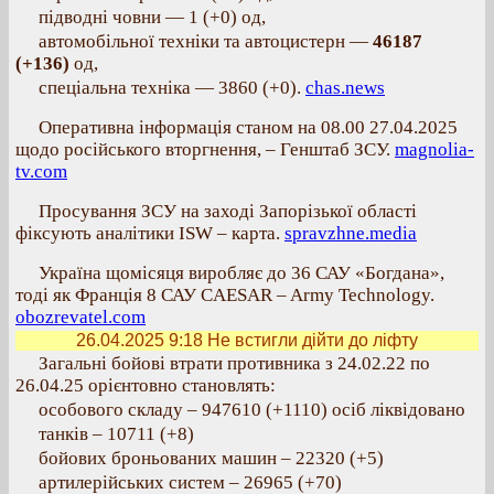
підводні човни — 1 (+0) од,
автомобільної техніки та автоцистерн —
46187
(+136)
од,
спеціальна техніка — 3860 (+0).
chas.news
Оперативна інформація станом на 08.00 27.04.2025
щодо російського вторгнення, – Генштаб ЗСУ.
magnolia-
tv.com
Просування ЗСУ на заході Запорізької області
фіксують аналітики ISW – карта.
spravzhne.media
Україна щомісяця виробляє до 36 САУ «Богдана»,
тоді як Франція 8 САУ CAESAR – Army Technology.
obozrevatel.com
26.04.2025 9:18
Не встигли дійти до ліфту
Загальні бойові втрати противника з 24.02.22 по
26.04.25 орієнтовно становлять:
особового складу ‒ 947610 (+1110) осіб ліквідовано
танків ‒ 10711 (+8)
бойових броньованих машин ‒ 22320 (+5)
артилерійських систем ‒ 26965 (+70)