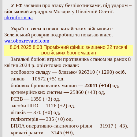
У РФ заявили про атаку безпілотниками, під ударом –
військовий аеродром Моздок у Північній Осетії.
ukrinform.ua
Україна взяла в полон китайських військових:
Зеленський розкрив подробиці та показав відео.
war.obozrevatel.com
8.04.2025 8:03
Проміжний фініш: знищено 22 тисячі
російських бронемашин
Загальні бойові втрати противника станом на ранок 8
квітня 2024 р. орієнтовно склали:
особового складу — близько/ 926310 (+1290) осіб,
танків — 10572 (+5) од,
бойових броньованих машин —
22011 (+14)
од,
артилерійських систем — 25860 (+43) од,
РСЗВ — 1359 (+3) од,
засоби ППО — 1126 (+2) од,
літаків — 370 (+0) од,
гелікоптерів — 335 (+0) од,
БПЛА оперативно-тактичного рівня — 31917 (+43),
крилаті ракети — 3145 (+0),