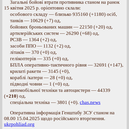
Загальні бойові втрати противника станом на ранок
15 квітня 2025 р. орієнтовно склали:
особового складу — близько 935160 (+1180) осіб,
танків — 10629 (+7) од,
бойових броньованих машин — 22150 (+20) од,
артилерійських систем — 26290 (+68) од,
РСЗВ — 1364 (+2) од,
засоби ППО — 1132 (+2) од,
літаків — 370 (+0) од,
гелікоптерів — 335 (+0) од,
БПЛА оперативно-тактичного рівня — 32691 (+147),
крилаті ракети — 3145 (+0),
кораблі /катери — 28 (+0) од,
підводні човни — 1 (+0) од,
автомобільної техніки та автоцистерн — 44339
(
+210
) од,
спеціальна техніка — 3801 (+0).
chas.news
Оперативна інформація Генштабу ЗСУ станом на
08.00 15.04.2025 щодо російського вторгнення.
ukrpohliad.org