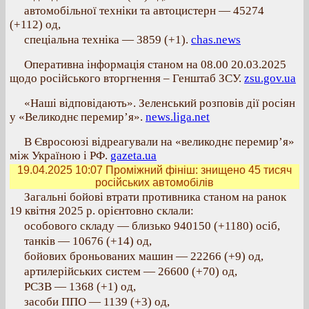
автомобільної техніки та автоцистерн — 45274
(+112) од,
спеціальна техніка — 3859 (+1).
chas.news
Оперативна інформація станом на 08.00 20.03.2025
щодо російського вторгнення – Генштаб ЗСУ.
zsu.gov.ua
«Наші відповідають». Зеленський розповів дії росіян
у «Великоднє перемир’я».
news.liga.net
В Євросоюзі відреагували на «великоднє перемир’я»
між Україною і РФ.
gazeta.ua
19.04.2025 10:07
Проміжний фініш: знищено 45 тисяч
російських автомобілів
Загальні бойові втрати противника станом на ранок
19 квітня 2025 р. орієнтовно склали:
особового складу — близько 940150 (+1180) осіб,
танків — 10676 (+14) од,
бойових броньованих машин — 22266 (+9) од,
артилерійських систем — 26600 (+70) од,
РСЗВ — 1368 (+1) од,
засоби ППО — 1139 (+3) од,