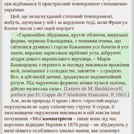
цім відбивався її пристрасний темперамент степовички-
українки.
Цей, ще незагнузданий степовий темперамент,
мабуть, шумував у ній і за кордоном тоді, коли Франсуа
Konne писав з неї оцей портрет:
«Гармонійно збудована, кругле обличчя, вишукані
форми, червона бльондинка, з темними очима, що
світилися думкою і горіли бажанням усе бачити й усе
знати, виразно зарисовані мрійливі уста, вібруючі
ніздря дикого вкраїнського верхівця, – Марія
Башкирцева з першого ж погляду викликала вражіння
волі, помішаної з солодкістю, завзяття – з грацією.
Все, в цій милій дитині, зраджувало надзвичайний
розум. Під чаруючою формою жінки чулася залізна,
дійсно мужеська сила».
[Letters de М. Bashkireceff,
preface par Fr. Coppe de l’Alademie Francaise, Р. 1902.]
Але, коли природа її краю і його «простий нарід»
порушували не одну співзвучну струну її серця, її
змосковщене окружения викликало в ній зовсім інші
почування. «Мої
компатріоти
– пише вона лід час
коротких відвідин України в 1876 році – не збуджують у
мені ніякого особливого хвильо-вання, яке опановує