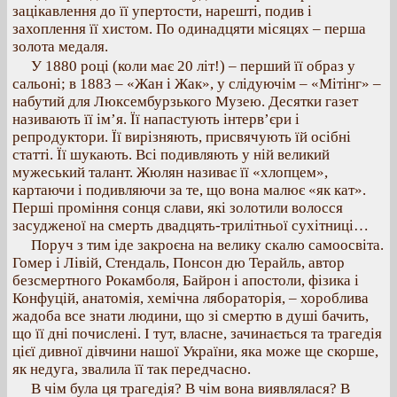
зацікавлення до її упертости, нарешті, подив і
захоплення її хистом. По одинадцяти місяцях – перша
золота медаля.
У 1880 році (коли має 20 літ!) – перший її образ у
сальоні; в 1883 – «Жан і Жак», у слідуючім – «Мітінг» –
набутий для Люксембурзького Музею. Десятки газет
називають її ім’я. Її напастують інтерв’єри і
репродуктори. Її вирізняють, присвячують їй осібні
статті. Її шукають. Всі подивляють у ній великий
мужеський талант. Жюлян називає її «хлопцем»,
картаючи і подивляючи за те, що вона малює «як кат».
Перші проміння сонця слави, які золотили волосся
засудженої на смерть двадцять-трилітньої сухітниці…
Поруч з тим іде закроєна на велику скалю самоосвіта.
Гомер і Лівій, Стендаль, Понсон дю Терайль, автор
безсмертного Рокамболя, Байрон і апостоли, фізика і
Конфуцій, анатомія, хемічна лябораторія, – хороблива
жадоба все знати людини, що зі смертю в душі бачить,
що її дні почислені. І тут, власне, зачинається та трагедія
цієї дивної дівчини нашої України, яка може ще скорше,
як недуга, звалила її так передчасно.
В чім була ця трагедія? В чім вона виявлялася? В