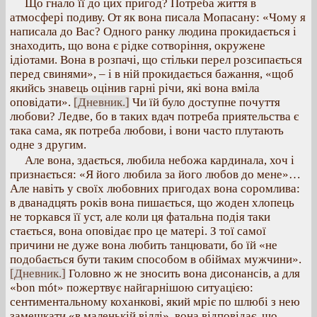
Що гнало її до цих пригод? Потреба життя в
атмосфері подиву. От як вона писала Мопасану: «Чому я
написала до Вас? Одного ранку людина прокидається і
знаходить, що вона є рідке сотворіння, окружене
ідіотами. Вона в розпачі, що стільки перел розсипається
перед свинями», – і в ній прокидається бажання, «щоб
якийсь знавець оцінив гарні річи, які вона вміла
оповідати».
[Дневник.]
Чи їй було доступне почуття
любови? Ледве, бо в таких вдач потреба приятельства є
така сама, як потреба любови, і вони часто плутають
одне з другим.
Але вона, здається, любила небожа кардинала, хоч і
признається: «Я його любила за його любов до мене»…
Але навіть у своїх любовних пригодах вона соромлива:
в дванадцять років вона пишається, що жоден хлопець
не торкався її уст, але коли ця фатальна подія таки
стається, вона оповідає про це матері. З тої самої
причини не дуже вона любить танцювати, бо їй «не
подобається бути таким способом в обіймах мужчини».
[Дневник.]
Головно ж не зносить вона дисонансів, а для
«bon mót» пожертвує найгарнішою ситуацією:
сентиментальному коханкові, який мріє по шлюбі з нею
замешкати «в маленькій віллі», вона відповідає, що