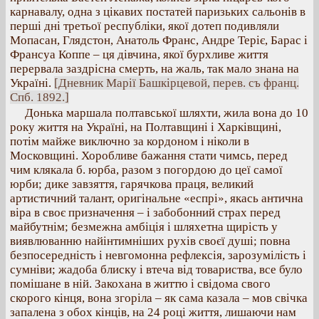
карнавалу, одна з цікавих постатей паризьких сальонів в
перші дні третьої республіки, якої дотеп подивляли
Мопасан, Глядстон, Анатоль Франс, Андре Теріє, Барас і
Франсуа Коппе – ця дівчина, якої бурхливе життя
перервала заздрісна смерть, на жаль, так мало знана на
Україні.
[Дневник Марії Башкірцевой, перев. съ франц.
Спб. 1892.]
Донька маршала полтавської шляхти, жила вона до 10
року життя на Україні, на Полтавщині і Харківщині,
потім майже виключно за кордоном і ніколи в
Московщині. Хоробливе бажання стати чимсь, перед
чим клякала б. юрба, разом з погордою до цеї самої
юрби; дике завзяття, гарячкова праця, великий
артистичний талант, оригінальне «еспрі», якась антична
віра в своє призначення – і забобонний страх перед
майбутнім; безмежна амбіція і шляхетна щирість у
виявлюванню найінтимніших рухів своєї душі; повна
безпосередність і невгомонна рефлексія, зарозумілість і
сумніви; жадоба блиску і втеча від товариства, все було
помішане в ній. Закохана в життю і свідома свого
скорого кінця, вона згоріла – як сама казала – мов свічка
запалена з обох кінців, на 24 році життя, лишаючи нам