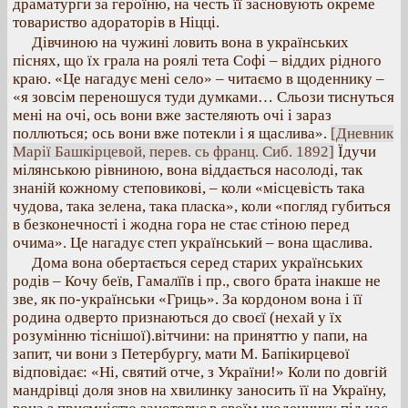
драматурги за героїню, на честь її засновують окреме
товариство адораторів в Ніцці.
Дівчиною на чужині ловить вона в українських
піснях, що їх грала на роялі тета Софі – віддих рідного
краю. «Це нагадує мені село» – читаємо в щоденнику –
«я зовсім переношуся туди думками… Сльози тиснуться
мені на очі, ось вони вже застеляють очі і зараз
поллються; ось вони вже потекли і я щаслива».
[Дневник
Марії Башкірцевой, перев. сь франц. Сиб. 1892]
Їдучи
мілянською рівниною, вона віддається насолоді, так
знаній кожному степовикові, – коли «місцевість така
чудова, така зелена, така пласка», коли «погляд губиться
в безконечності і жодна гора не стає стіною перед
очима». Це нагадує степ український – вона щаслива.
Дома вона обертається серед старих українських
родів – Кочу беїв, Гамалїїв і пр., свого брата інакше не
зве, як по-українськи «Гриць». За кордоном вона і її
родина одверто признаються до своєї (нехай у їх
розумінню тіснішої).вітчини: на приняттю у папи, на
запит, чи вони з Петербургу, мати М. Бапікирцевої
відповідає: «Ні, святий отче, з України!» Коли по довгій
мандрівці доля знов на хвилинку заносить її на Україну,