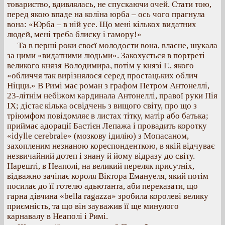
товариство, вдивлялась, не спускаючи очей. Стати тою,
перед якою впаде на коліна юрба – ось чого прагнула
вона: «Юрба – в ній усе. Що мені кількох видатних
людей, мені треба блиску і гамору!»
Та в перші роки своєї молодости вона, власне, шукала
за цими «видатними людьми». Закохується в портреті
великого князя Володимира, потім у князі Г., якого
«обличчя так вирізнялося серед простацьких облич
Ніцци.» В Римі має роман з графом Петром Антонеллі,
23-літнім небіжом кардинала Антонеллі, правої руки Пія
IX; дістає кілька освідчень з вищого світу, про що з
тріюмфом повідомляє в листах тітку, матір або батька;
приймає адорації Бастієн Лепажа і провадить коротку
«idylle cerebrale» (мозкову ідилію) з Мопасаном,
захопленим незнаною кореспонденткою, в якій відчуває
незвичайний дотеп і знану й йому відразу до світу.
Нарешті, в Неаполі, на великий переляк присутніх,
відважно зачіпає короля Віктора Емануеля, який потім
посилає до її готелю адьютанта, аби переказати, що
гарна дівчина «bella ragazza» зробила королеві велику
приємність, та що він зауважив її ще минулого
карнавалу в Неаполі і Римі.