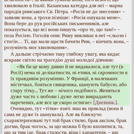
хвилювало в Італії. Казанська катедра для неї – марна
пародія римського Св. Петра. «Росія не до знесення» –
заявляє вона, а трохи пізніше: «Росія ошукала мене».
Вона бере до рук російських письменників, але
показується, що всі вони пишуть «про те, що там!» –
поза Росією. Гоголів опис Риму викликає в неї «сльози і
стогін… Ті, що мали щастя бачити Рим, – кінчить вона, –
розуміють моє хвилювання».
А дальше стрічаємо таку глибоку увагу, яка кидає
яскраве світло на трагедію душі молодої дівчини:
«Як би це кому дивно й не видавалося, але тут (в
Росії) нема ні делікатности, ні етики, ні скромности в
їх правдивім розумінню. У Франції, в маленьких
містечках, бояться священика, шанують бабусю, або
стару тітку.., Тут же – нічого подібного. Женяться
дуже часто з любови і дуже легко викрадають
наречених, але все це скоро остигає»
[Дневник.]
.
Очевидно, тут «тітки» взяті лиш як приклад (вона й
сама не дуже їх шанувала). Але як блискучо
схарактеризовані тут той брак стилю, брак аксіом, брак
догми, брак чогось, за що можна б було вхопитися, та,
що за тим іде, брак сталости, віри і характерів, – що