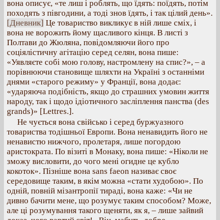
вона описує, «те лиш і роблять, що їдять: поїдять, потім
походять з півгодини, а тоді знов їдять, і так цілий день».
[Дневник]
Це товариство викликує в ній лише сміх, і
вона не ворожить йому щасливого кінця. В листі з
Полтави до Жюляна, повідомляючи його про
соціялістичну агітацію серед селян, вона пише:
«Уявляєте собі мою голову, настромлену на спис?», – а
порівнюючи становище шляхти на Україні з останніми
днями «старого режиму» у Франції, вона додає:
«ударяюча подібність, якщо до страшних умовин життя
народу, так і щодо ідіотичного засліплення панства (des
grands)» [Lettres.].
Не чується вона свійсько і серед буржуазного
товариства тодішньої Европи. Вона ненавидить його не
ненавистю нижчого, пролетаря, лише погордою
аристократа. По візиті в Монаку, вона пише: «Ніколи не
зможу висловити, до чого мені огидне це кубло
кокоток». Пізніше вона sans faeon називає своє
середовище таким, в якім можна «стати худобою». По
одній, повній мізантропії тираді, вона каже: «Чи не
дивно бачити мене, що розумує таким способом? Може,
але ці розумування такого щеняти, як я, – лише зайвий