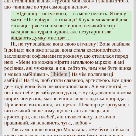
ані столичний візник «грубий мов слон» і знаний з того,
що «випиває по три самовари денно».
«Іде дощ – нотує вона, – і в мене нежить. Я пишу
мамі: «Петербург – казна що! Брук неможливий для
столиці, трясе на нім нестерпно; великий театр –
касарня; катедралі чудові, але незугарні і зле
віддають думку мистця»…
Ні, не тут знайшла вона свою вітчизну! Вона знайшла
її деінде: як я вже згадав, вона стала космополіткою,
заслоняючи софізмами порожнечу, що стелилася перед
нею. «Мене не можна міряти загальною міркою, я ані
росіянка, ані чужинка, я є я, себто те, чим має бути жінка
з моїми амбіціями».
[Ibidem.]
На чім полягали ці
амбіції? На тім, щоб стати славною, артисткою. Все одно
де – тоді вона була ще космополіткою. А в мистецтві, –
потішає себе ця заблукана душа, – «у віддаванню цілком
щирих почувань, має значіння лише людська природа…
Привички, виховання, все щезає. Шекспір це зрозумів, і
він великий лише тому, що не є ані англієць, ані
аристократ, ані плебей, ані ніякого часу, але вічно
правдивий, як ненависть, туга, любов.»
Так само пише вона до Мопасана: «Не бути з ніякого
краю, не належати до жодного світу, бути правдивою.