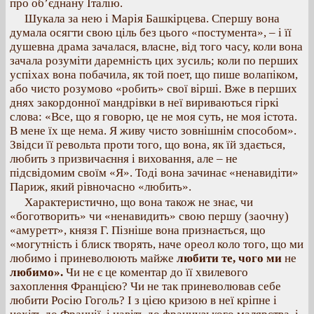
про об’єднану Італію.
Шукала за нею і Марія Башкірцева. Спершу вона
думала осягти свою ціль без цього «постумента», – і її
душевна драма зачалася, власне, від того часу, коли вона
зачала розуміти даремність цих зусиль; коли по перших
успіхах вона побачила, як той поет, що пише волапіком,
або чисто розумово «робить» свої вірші. Вже в перших
днях закордонної мандрівки в неї вириваються гіркі
слова: «Все, що я говорю, це не моя суть, не моя істота.
В мене їх ще нема. Я живу чисто зовнішнім способом».
Звідси її револьта проти того, що вона, як їй здається,
любить з призвичаєння і виховання, але – не
підсвідомим своїм «Я». Тоді вона зачинає «ненавидіти»
Париж, який рівночасно «любить».
Характеристично, що вона також не знає, чи
«боготворить» чи «ненавидить» свою першу (заочну)
«амуретт», князя Г. Пізніше вона признається, що
«могутність і блиск творять, наче ореол коло того, що ми
любимо і приневолюють майже
любити те, чого ми
не
любимо».
Чи не є це коментар до її хвилевого
захоплення Францією? Чи не так приневолював себе
любити Росію Гоголь? І з цією кризою в неї кріпне і