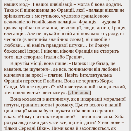
наших мод». І нашої цивілізації – могла б вона додати.
Таке ж її відношення до Франції, якої «палаци ніколи не
зрівняються з могутньою, чудовою грандіозною
величавістю італійських палаців». Франція – чудова й
цікава країна: повстання, революції, люди, дотеп, Грація,
елеганція. Але не шукайте в ній ані поважного уряду, ні
чесноти (в античнім значінню слова), ні шлюбів з
любови… ні навіть правдивої штуки… Їм бракує
божеської іскри. І ніколи, ніколи Франція не створить
того, що створила Італія або Греція».
В другім місці, вона пише: «Париж! Це базар, це
каварня, це шулерня», де все, починаючи від любови і
кінчаючи на пресі – платне. Навіть інтелектуальна
Франція перестає її вабити. Вона не терпить Жорж
Санда, Мішле нудить її: «Мішле туманний і міщанський,
хоч поклоняється високому».
[Дневник.]
Вона кохалася в античному, як в інкарнації моральної
потуги, грандіозности і розмаху. Цього всього в нашій
цивілізації можна було шукати хіба лиш в середніх
віках. «Чому світ так змиршавів? – питається вона. Хіба
розум людський дав улсе все, що міг дати? У нас нове –
тільки Середні Віки». Ними вона й захоплюється, як