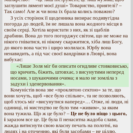
заглушити лямент моєї душі» Товариство, приятелі? –
Так само! Але ж чи вона їх брала колись поважно?
З усіх сторінок її щоденника визирає подивугідна
погорда до людей, їм не лишала вона жодного місця в
своїм серці. Хотіла користати з них, як зі щаблів
драбини. Вона до того погорджує світом, що не може на
нікого гніватися, ні нікому скаржитися, хіба лиш Богу,
до якого вона часто і щиро молилася. Юрбу вона
ненавидить, а під час своєї вандрівки в Люврі, вона
вибухає:
«Лише Золя міг би описати огидливе стовковисько,
що кричить, біжить, штовхає, з висунутими неперед
носами, з шукаючими очима; я мало не зомліла з
задухи і зденервовання».
Комуністів вона зве «проклятою сектою» за те, що
вони хочуть, щоб «все було спільне», та не позволяють,
щоб хтось міг «висунутися наперед»… Отже, ні люди, ні
одиниці, ні мистецтво не було тим «живим», за яким
вона тужила. Що ж це було? –
Це не було ніщо
з
цього,
і
заразом все це. Це була її ненаситна жадоба слави,
жажда витиснути свою власну печать на полотні, на
людях і на оточенню, які були засобами – не ціллю.