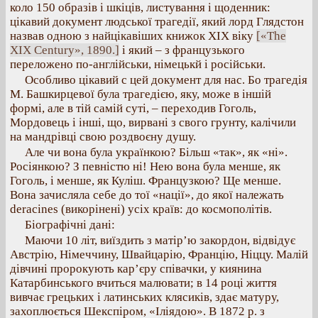
коло 150 образів і шкіців, листування і щоденник:
цікавий документ людської трагедії, який лорд Глядстон
назвав одною з найцікавіших книжок XIX віку
[«The
XIX Century», 1890.]
і який – з французького
переложено по-англійськи, німецькй і російськи.
Особливо цікавий с цей документ для нас. Бо трагедія
М. Башкирцевої була трагедією, яку, може в іншій
формі, але в тій самій суті, – переходив Гоголь,
Мордовець і інші, що, вирвані з свого грунту, калічили
на мандрівці свою роздвоєну душу.
Але чи вона була українкою? Більш «так», як «ні».
Росіянкою? З певністю ні! Нею вона була менше, як
Гоголь, і менше, як Куліш. Французкою? Ще менше.
Вона зачисляла себе до тої «нації», до якої належать
deracines (викорінені) усіх країв: до космополітів.
Біографічні дані:
Маючи 10 літ, виїздить з матір’ю закордон, відвідує
Австрію, Німеччину, Швайцарію, Францію, Ніццу. Малій
дівчині пророкують кар’єру співачки, у киянина
Катарбинського вчиться малювати; в 14 році життя
вивчає грецьких і латинських клясиків, здає матуру,
захоплюється Шекспіром, «Іліядою». В 1872 р. з