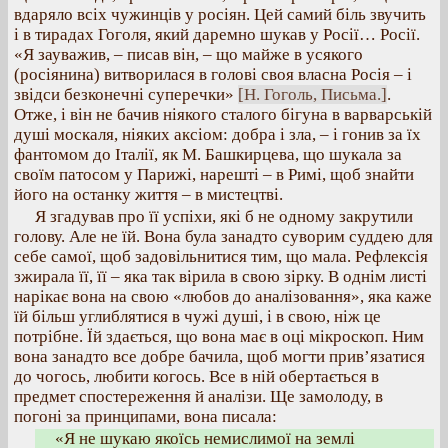
вдаряло всіх чужинців у росіян. Цей самий біль звучить
і в тирадах Гоголя, який даремно шукав у Росії… Росії.
«Я зауважив, – писав він, – що майже в усякого
(росіянина) витворилася в голові своя власна Росія – і
звідси безконечні суперечки»
[Н. Гоголь, Письма.]
.
Отже, і він не бачив ніякого сталого бігуна в варварській
душі москаля, ніяких аксіом: добра і зла, – і гонив за їх
фантомом до Італії, як М. Башкирцева, що шукала за
своїм патосом у Парижі, нарешті – в Римі, щоб знайти
його на останку життя – в мистецтві.
Я згадував про її успіхи, які б не одному закрутили
голову. Але не їй. Вона була занадто суворим суддею для
себе самої, щоб задовільнитися тим, що мала. Рефлексія
зжирала її, її – яка так вірила в свою зірку. В однім листі
нарікає вона на свою «любов до аналізовання», яка каже
їй більш углиблятися в чужі душі, і в свою, ніж це
потрібне. Їй здається, що вона має в оці мікроскоп. Ним
вона занадто все добре бачила, щоб могти прив’язатися
до чогось, любити когось. Все в ній обертається в
предмет спостереження й аналізи. Ще замолоду, в
погоні за принципами, вона писала:
«Я не шукаю якоїсь немислимої на землі