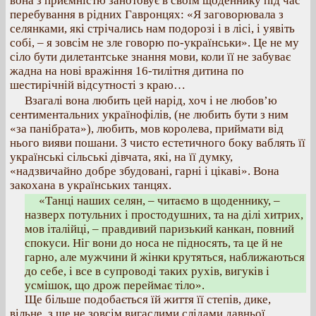
вона з приємністю занотовує в своїм щоденнику під час
перебування в рідних Гавронцях: «Я заговорювала з
селянками, які стрічались нам подорозі і в лісі, і уявіть
собі, – я зовсім не зле говорю по-українськи». Це не му
сіло бути дилетантське знання мови, коли її не забуває
жадна на нові вражіння 16-тилітня дитина по
шестирічній відсутності з краю…
Взагалі вона любить цей нарід, хоч і не любов’ю
сентиментальних українофілів, (не любить бути з ним
«за панібрата»), любить, мов королева, приймати від
нього вияви пошани. З чисто естетичного боку ваблять її
українські сільські дівчата, які, на її думку,
«надзвичайно добре збудовані, гарні і цікаві». Вона
закохана в українських танцях.
«Танці наших селян, – читаємо в щоденнику, –
назверх потульних і простодушних, та на ділі хитрих,
мов італійці, – правдивий паризький канкан, повний
спокуси. Ніг вони до носа не підносять, та це й не
гарно, але мужчини й жінки крутяться, наближаються
до себе, і все в супроводі таких рухів, вигуків і
усмішок, що дрож переймає тіло».
Ще більше подобається їй життя її степів, дике,
вільне, з ще не зовсім вигаслими слідами давньої