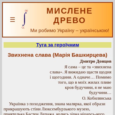
МИСЛЕНЕ
ДРЕВО
☰
Ми робимо Україну – українською!
Туга за героїчним
Звихнена слава (Марія Башкирцева)
Дмитро Донцов
Я сама – це та «звихнена
слава». Я вижидаю щастя щодня
і щогодини. А одначе… Помимо
того, що в моїх жилах пливе
кров будучини, я не маю
будучини…
О. Кобилянська
Українка з походження, знана малярка, якої образи
прикрашують стіни Люксембурзького музею,
приятелька Бастен Лепажа, колись зірка ніцарсь-кого