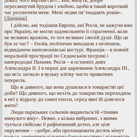
доказ, чого вартий світ!.. Він, мабуть, добре
пересякнутий брудом і злобою, щоби в такий короткий
час розлютити мене. Мені ледви пя’тнадцять років».
[Дневник]
І дійсно, ані тодішня Европа, ані Росія, не кажучи вже
про Україну, не могли задовольнити її спрагненої, коли
не великих вражінь, то хоч великих ілюзій душі. Що це
був за час? – Італія, політично виходила з пелюшок,
відкидаючи наполеонівські костурі. Франція – в повній
моральній прострації по Седанськім погромі і
напередодні Панами. Росія – в останніх днях
Александра II. І в перші дні царювання Александра III.,
що всіх загнало в вузьку клітку чисто приватних
інтересів.
Що ж дивного, що вона душилася в товаристві цеї
доби? Що дивного, що нехіть до товариства переходила
в неї у відразу до самої епохи, серед якої їй довелося
жити?
Люди паризьких сальонів видаються їй «тінями
минулого віку». Певно, є кілька вибраних, з якими
чується свійсько її рафінований дотеп, але ціле
окружения – «добре, аби протанцювати десять мінут
вальса, замінятися кількома банальностями і відповісти