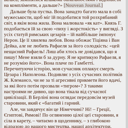
на компліменти, а дальше?»
[Nouvean Journal.]
Дальше була пустка. Вона занадто багато мала в собі
мужеськости, щоб міг їй подобатися той розхрябаний
світ, в якім вона жила. Вона малювала «як кат». Князь Г.
подобається їй за свою «пиху і жорстокість» у вигляді. З
усіх статуй римських цезарів – їй найбільше імпонує
Нерон. Це її хвилева любов. Вона обожає Тіціяна і Ван
Дейка, але не любить Рафаеля за його солодкість: «цей
нещасний Рафаель! Лиш аби хтось не довідався, що я
пишу! Мене взяли б за дурну. Я не критикую Рафаеля, я
не розумію його». Вона плаче по Гамбетті.
Перечитуючи історію, мов сучасник оплакує смерть
Цезара і Наполеона. Подивляє з усіх сучасних політиків
Ж. Клемансо, чи не за ті агресивні прикмети його вдачі,
за які його потім прозвали «тигром»? З такими
настроями не дивно, що вона тікала від сучасної
цивілізації. В Берліні вона оглядає передовсім музей
старовини, який є «багатий і гарний.
Але, чи завдячує він це Німеччині? Ні! – Греції,
Єгиптові, Римові! По огляненню цілої цеї старовини, я
сіла в карету, – читаємо в щоденнику, – з глибокою
відразою до нашого мистецтва, нашої архітектури,