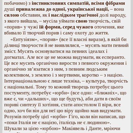
побачимо) з
інстинктовних симпатій, всіми фібрами
душі
приналежна до одної, української нації,
– вона
силою
обставин, як
і наслідком трагічної
долі народу,
з якого вийшла, – мусіла уймати
свою
творчість, свій
«порив» у чужі
їй форми, серед чужого
оточення, яке
вбивало її творчий порив і саму охоту до життя.
«Ентузіязм», «порив» (все її власні вирази), в якій би
ділянці творчости й не виявлялися, – мусять мати певний
зміст. Мусять основуватися на певних ідеалах і
догматах. Але все це не можна видумати, як есперанто.
Це все мусить органічно вирости з певного окружения і
органічно зв’язатися з ним, з певним людським
колективом, з землею і з мертвими, коротко – з нацією.
Інтернаціональною є лише техніка, – культура, творчість
є національні. Тому то кожний творець потребує цього
постументу, потребує «юрби» (все одно: «ближніх», що
вже є, чи «дальших», що ще будуть), аби дати в своїм
пориві синтезу її хотіння, стати апостолом її віри, все
одно, хоч би він для неї цю віру щойно мав видумати.
Розумів потребу цієї «юрби» Гіго, коли він написав, що
«поки Італія не є нацією, італієць не є людиною».
Шукали за цією «юрбою» Макіявель і Данте, мріючи