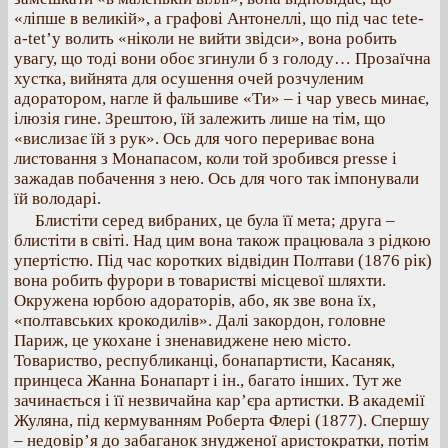
«ліпше в великій», а графові Антонеллі, що під час tete-
а-tet’y волить «ніколи не вийти звідси», вона робить
увагу, що тоді вони обоє згинули б з голоду… Прозаїчна
хустка, вийнята для осушення очей розчуленим
адоратором, нагле й фальшиве «Ти» – і чар увесь минає,
ілюзія гине. Зрештою, їй залежить лише на тім, що
«вислизає їй з рук». Ось для чого перериває вона
листовання з Монапасом, коли той зробився presse і
зажадав побачення з нею. Ось для чого так імпонували
їй володарі.
Блистіти серед вибраних, це була її мета; друга –
блистіти в світі. Над цим вона також працювала з рідкою
упертістю. Під час коротких відвідин Полтави (1876 рік)
вона робить фурори в товаристві місцевої шляхти.
Окружена юрбою адораторів, або, як зве вона їх,
«полтавських крокодилів». Далі закордон, головне
Париж, це укохане і зненавиджене нею місто.
Товариство, республиканці, бонапартисти, Касаняк,
принцеса Жанна Бонапарт і ін., багато інших. Тут же
зачинається і її незвичайна кар’єра артистки. В академії
Жуляна, під кермуванням Роберта Флері (1877). Спершу
– недовір’я до забаганок знудженої аристократки, потім