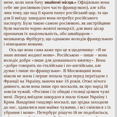
мене, коли знов бачу
знайомі місця.»
Офіціяльно вона
себе зве росіянкою (хоч часто французкою), але хіба
лиш тому, що над її краєм панує російський цар, та що
для її виїзду закордон вона потребує російського
паспорту. Була такою самою росіянкою, як австрійцями
були магнати чорно-жовтої монархії, для яких цісар
призначав їх національність, або швайцаром –
мешканець Фрібургу, що однаково володів французькою
і німецькою мовами.
Ось що вона сама каже про це в щоденнику: «Я не
знаю вповні жодної мови». Російською – пише – вона
володіє добре «лише для домашнього вжитку». Вона
«добре говорить по-італійськи і по-англійськи, але
думає і пише по-французьки». В Московщині вона
ніколи не жила і перше попала туди перед переїздом з
Франції на Україну, маючи вже 16 років. Отже нічого
дивного, коли вона пише про москалів, як про нарід їй
зовсім чужий. «Росіяни і їх обидві столиці цілком чужі
мені. Перед виїздом закордон я знала тільки Україну і
Крим. Вандрівні гандлярі москалі, що зрідка заходили
до нас, здавалися нам майже чужими, і всі сміялися з їх
убрання і мови». Петербург рішучо їй не подобається,