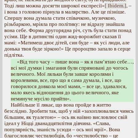
Тоді лиш можна досягти широкої експресії»
[ Ibidem.]
, –
і вона з головою пірнула в малярство. Але це пізніше.
Спершу вона думала стати співачкою, музичкою,
різьбаркою, мріяла про політику: не відразу знайшла
вона себе. Форма другорядна річ, суть була стати понад
усіми. Ще в дитинстві один жид-ворожбит сказав її
мамі: «Матимеш двоє дітей, син буде – як усі люди, але
донька твоя буде зіркою!» Це пророцтво запало в серце
підлітка.
«Від того часу – пише вона – як я пам’ятаю себе…,
всі мої думки і змагання були спрямовані до чогось
величного. Мої ляльки були завше королями і
королевими, все, про що я сама думала, і все, що
говорилося довкола моєї мами, – все це, здавалося,
мало якесь відношення до цього величного, яке
неминуче мусіло прийти».
Найбільше її лякає, що вона пройде в життю
безслідно. Зробити так, щоб у ній «захоплювалися чимсь
більшим, як туалетою» – ось як наївно висловлює свій
ідеал у Ніцці дванадцятилітня дівчина. «Слава,
популярність, знаність усюди – ось мої мрії». Вона
благословляє честилюбців, бо «честилюбство – це