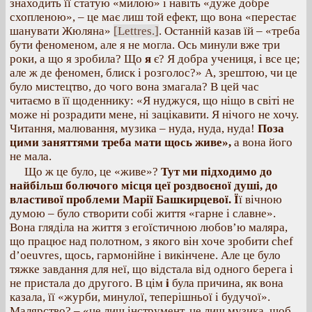
знаходить її статую «милою» і навіть «дуже добре
схопленою», – це має лиш той ефект, що вона «перестає
шанувати Жюляна»
[Lettres.]
. Останній казав їй – «треба
бути феноменом, але я не могла. Ось минули вже три
роки, а що я зробила? Що
я
є? Я добра учениця, і все це;
але ж де феномен, блиск і розголос?» А, зрештою, чи це
було мистецтво, до чого вона змагала? В цей час
читаємо в її щоденнику: «Я нуджуся, що ніщо в світі не
може ні розрадити мене, ні зацікавити. Я нічого не хочу.
Читання, малювання, музика – нуда, нуда, нуда!
Поза
цими заняттями треба мати щось живе»,
а вона його
не мала.
Що ж це було, це «живе»?
Тут ми підходимо до
найбільш болючого місця цеї роздвоєної душі, до
властивої проблеми Марії Башкирцевої. Ї
ї вічною
думою – було створити собі життя «гарне і славне».
Вона гляділа на життя з егоїстичною любов’ю маляра,
що працює над полотном, з якого він хоче зробити chef
d’oeuvres, щось, гармонійне і викінчене. Але це було
тяжке завдання для неї, що відстала від одного берега і
не пристала до другого. В цім
і
була причина, як вона
казала, її «журби, минулої, теперішньої і будучої».
Малярство? – «це лиш інструмент, це лиш музика, щоб