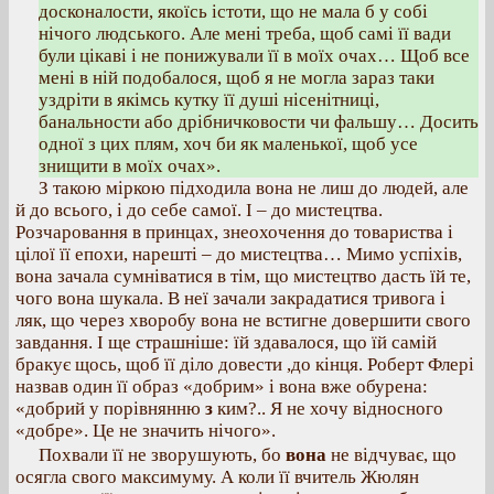
досконалости, якоїсь істоти, що не мала б у собі
нічого людського. Але мені треба, щоб самі її вади
були цікаві і не понижували її в моїх очах… Щоб все
мені в ній подобалося, щоб я не могла зараз таки
уздріти в якімсь кутку її душі нісенітниці,
банальности або дрібничковости чи фальшу… Досить
одної з цих плям, хоч би як маленької, щоб усе
знищити в моїх очах».
З такою міркою підходила вона не лиш до людей, але
й до всього, і до себе самої. І – до мистецтва.
Розчаровання в принцах, знеохочення до товариства і
цілої її епохи, нарешті – до мистецтва… Мимо успіхів,
вона зачала сумніватися в тім, що мистецтво дасть їй те,
чого вона шукала. В неї зачали закрадатися тривога і
ляк, що через хворобу вона не встигне довершити свого
завдання. І ще страшніше: їй здавалося, що їй самій
бракує щось, щоб її діло довести ,до кінця. Роберт Флері
назвав один її образ «добрим» і вона вже обурена:
«добрий у порівнянню
з
ким?.. Я не хочу відносного
«добре». Це не значить нічого».
Похвали її не зворушують, бо
вона
не відчуває, що
осягла свого максимуму. А коли її вчитель Жюлян