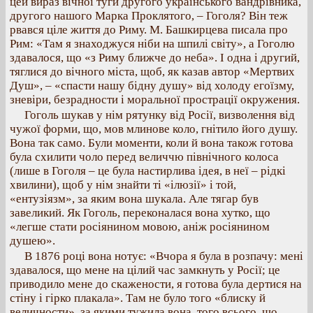
цей вираз вічної туги другого українського вандрівника,
другого нашого Марка Проклятого, – Гоголя? Він теж
рвався ціле життя до Риму. М. Башкирцева писала про
Рим: «Там я знаходжуся ніби на шпилі світу», а Гоголю
здавалося, що «з Риму ближче до неба». І одна і другий,
тяглися до вічного міста, щоб, як казав автор «Мертвих
Душ», – «спасти нашу бідну душу» від холоду егоїзму,
зневіри, безрадности і моральної прострації окружения.
Гоголь шукав у нім рятунку від Росії, визволення від
чужої форми, що, мов млинове коло, гнітило його душу.
Вона так само. Були моменти, коли й вона також готова
була схилити чоло перед величчю північного колоса
(лише в Гоголя – це була настирлива ідея, в неї – рідкі
хвилини), щоб у нім знайти ті «ілюзії» і той,
«ентузіязм», за яким вона шукала. Але тягар був
завеликий. Як Гоголь, переконалася вона хутко, що
«легше стати росіянином мовою, аніж росіянином
душею».
В 1876 році вона нотує: «Вчора я була в розпачу: мені
здавалося, що мене на цілий час замкнуть у Росії; це
приводило мене до скажености, я готова була дертися на
стіну і гірко плакала». Там не було того «блиску й
величности», за якими тужила вона, того всього, що