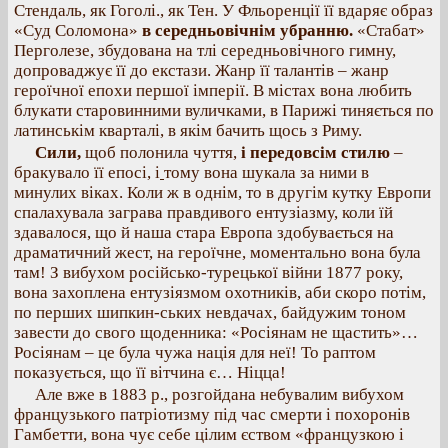
Стендаль, як Гоголі., як Тен. У Фльоренції її вдаряє образ
«Суд Соломона»
в середньовічнім убранню.
«Стабат»
Перголезе, збудована на тлі середньовічного гимну,
допроваджує її до екстази. Жанр її талантів – жанр
героїчної епохи першої імперії. В містах вона любить
блукати старовинними вуличками, в Парижі тиняється по
латинськім кварталі, в якім бачить щось з Риму.
Сили,
щоб полонила чуття,
і передовсім стилю
–
бракувало її епосі, і
тому вона шукала за ними в
минулих віках. Коли ж в однім, то в другім кутку Европи
спалахувала заграва правдивого ентузіазму, коли їй
здавалося, що й наша стара Европа здобувається на
драматичний жест, на героїчне, моментально вона була
там! З вибухом російсько-турецької війни 1877 року,
вона захоплена ентузіязмом охотників, аби скоро потім,
по перших шипкин-ських невдачах, байдужим тоном
завести до свого щоденника: «Росіянам не щастить»…
Росіянам – це була чужа нація для неї! То раптом
показується, що її вітчина є… Ніцца!
Але вже в 1883 р., розгойдана небувалим вибухом
французького патріотизму під час смерти і похоронів
Гамбетти, вона чує себе цілим єством «французкою і