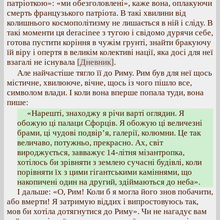
патріоткою»: «ми обезголовлені», каже вона, оплакуючи
смерть французького патріота. В такі хвилини від
колишнього космополітизму не лишається в ній і сліду. В
такі моменти ця deracinee з тугою і свідомо дурячи себе,
готова пустити коріння в чужім грунті, знайти бракуючу
їй віру і опертя в великім колективі нації, яка досі для неї
взагалі не існувала
[Дневник]
.
Але найчастіше тягло її до Риму. Рим був для неї щось
містичне, хвилююче, вічне, щось із чого пішло все,
символом влади. І коли вона вперше попала туди, вона
пише:
«Нарешті, знаходжу я річи варті оглядин. Я
обожую ці палаци Сфорців. Я обожую ці величезні
брами, ці чудові подвір’я, галерії, колюмни. Це так
величаво, потужньо, прекрасно. Ах, світ
вироджується, завважує 14-літня мізантропка,
хотілось би зрівняти з землею сучасні будівлі, коли
порівняти їх з цими гігантськими каміннями, що
накопичені один на другий, здіймаються до неба».
І дальше: «О, Рим! Коли б я могла його знов побачити,
або вмерти! Я затримую віддих і випростовуюсь так,
мов би хотіла дотягнутися до Риму». Чи не нагадує вам