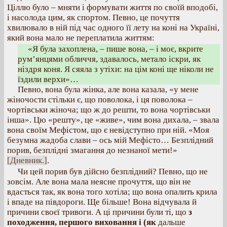
Ціллю було – мняти і формувати життя по своїй вподобі,
і насолода цим, як спортом. Певно, це почуття
хвилювало в ній під час одного її лету на коні на Україні,
який вона мало не переплатила життям:
«Я була захоплена, – пише вона, – і моє, вкрите
рум’янцями обличчя, здавалось, метало іскри, як
ніздря коня. Я сяяла з утіхи: на цім коні ще ніколи не
їздили верхи»…
Певно, вона була жінка, але вона казала, «у мене
жіночости стільки є, що поволока, і ця поволока –
чортівськи жіноча; що ж до решти, то вона чортівськи
інша». Цю «решту», це «живе», чим вона дихала, – звала
вона своїм Мефістом, що є невідступно при ній. «Моя
безумна жадоба слави – ось мій Мефісто… Безплідний
порив, безплідні змагання до незнаної мети!»
[Дневник.]
.
Чи цей порив був дійсно безплідний? Певно, що не
зовсім. Але вона мала неясне прочуття, що він не
вдасться так, як вона того хотіла; що вона опалить крила
і впаде на півдороги. Ще більше! Вона відчувала й
причини своєї тривоги. А ці причини були ті, що
з
походження, першого виховання і (як
дальше