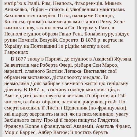
матір’ю в Італії. Рим, Неаполь, Фльорен-ція. Микель
Анджельо, Тіціян – стають її улюбленими майстрами.
Захоплюється галерією Пітта, палацами Строцці,
Колізеєм, тріюмфальними арками старого Риму. Хоче
вчитися співу, захоплюється Св. Петром у Римі, в
Неаполі студіює образи Гвідо Рені, Бонавентуру, звідує
руїни Помпеїв, Везувій, Соренто. В 1876 р. вертає на
Україну, на Полтавщині і в ріднім маєтку в селі
Гавронцях.
В 1877 знову в Парижі, де студіює в Академії Жуляна.
За вчителів має Роберта Флері, різбаря Сен Марсо,
нарешті, славного Бастієн Лепажа. Виставляє свої
образи на виставках, дістає золоту медалю. Та
невмолима Доля забирає з земного життя цю геніяльну
дівчину. В 1887 р., з почину голяндських мистців, в
Амстердамі влаштовується виставка її образів, до 150
числом, олійних образів, пастелів, рисунків, різьб. По
смерті виходять її Листи і Щоденник (по-французьки),
які відразу звертають на неї, як на письменницю, увагу
Західнього світу. Про ці її твори пишуть: Глядстон,
Франсуа Konne з французької Академії, Анатоль Франс,
Моріс Баррес, Албер Кагюе; її постать беруть