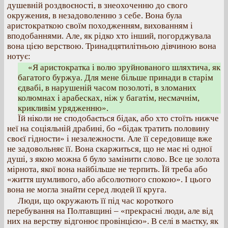
душевній роздвоєності, в знеохоченню до свого
окружения, в незадоволенню з себе. Вона була
аристократкою своїм походженням, вихованням і
вподобаннями. Але, як рідко хто інший, погорджувала
вона цією верствою. Тринадцятилітньою дівчиною вона
нотує:
«Я аристократка і волю зруйнованого шляхтича, як
багатого буржуа. Для мене більше принади в старім
єдвабі, в нарушеній часом позолоті, в зломаних
колюмнах і арабесках, ніж у багатім, несмачнім,
крикливім урядженню».
Їй ніколи не сподобається бідак, або хто стоїть нижче
неї на соціяльній драбині, бо «бідак тратить половину
своєї гідности» і незалежности. Але її середовище вже
не задовольняє її. Вона скаржиться, що не має ні одної
душі, з якою можна б було замінити слово. Все це золота
мірнота, якої вона найбільше не терпить. Їй треба або
«життя шумливого, або абсолютного спокою». І цього
вона не могла знайти серед людей її круга.
Люди, що окружають її під час короткого
перебування на Полтавщині – «прекрасні люди, але від
них на верству відгонює провінцією». В селі в маєтку, як