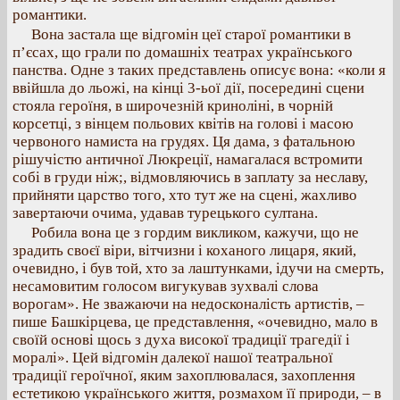
романтики.
Вона застала ще відгомін цеї старої романтики в
п’єсах, що грали по домашніх театрах українського
панства. Одне з таких представлень описує вона: «коли я
ввійшла до льожі, на кінці 3-ьої дії, посередині сцени
стояла героїня, в широчезній криноліні, в чорній
корсетці, з вінцем польових квітів на голові і масою
червоного намиста на грудях. Ця дама, з фатальною
рішучістю античної Люкреції, намагалася встромити
собі в груди ніж;, відмовляючись в заплату за неславу,
прийняти царство того, хто тут же на сцені, жахливо
завертаючи очима, удавав турецького султана.
Робила вона це з гордим викликом, кажучи, що не
зрадить своєї віри, вітчизни і коханого лицаря, який,
очевидно, і був той, хто за лаштунками, ідучи на смерть,
несамовитим голосом вигукував зухвалі слова
ворогам». Не зважаючи на недосконалість артистів, –
пише Башкірцева, це представлення, «очевидно, мало в
своїй основі щось з духа високої традиції трагедії і
моралі». Цей відгомін далекої нашої театральної
традиції героїчної, яким захоплювалася, захоплення
естетикою українського життя, розмахом її природи, – в