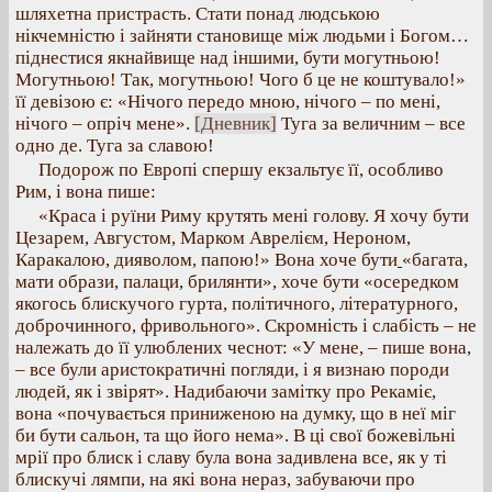
шляхетна пристрасть. Стати понад людською
нікчемністю і зайняти становище між людьми і Богом…
піднестися якнайвище над іншими, бути могутньою!
Могутньою! Так, могутньою! Чого б це не коштувало!»
її девізою є: «Нічого передо мною, нічого – по мені,
нічого – опріч мене».
[Дневник]
Туга за величним – все
одно де. Туга за славою!
Подорож по Европі спершу екзальтує її, особливо
Рим, і вона пише:
«Краса і руїни Риму крутять мені голову. Я хочу бути
Цезарем, Августом, Марком Аврелієм, Нероном,
Каракалою, дияволом, папою!» Вона хоче бути
«багата,
мати образи, палаци, брилянти», хоче бути «осередком
якогось блискучого гурта, політичного, літературного,
доброчинного, фривольного». Скромність і слабість – не
належать до її улюблених чеснот: «У мене, – пише вона,
– все були аристократичні погляди, і я визнаю породи
людей, як і звірят». Надибаючи замітку про Рекаміє,
вона «почувається приниженою на думку, що в неї міг
би бути сальон, та що його нема». В ці свої божевільні
мрії про блиск і славу була вона задивлена все, як у ті
блискучі лямпи, на які вона нераз, забуваючи про