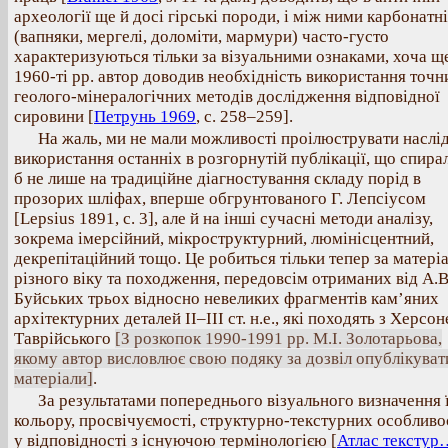
археології ще й досі гірські породи, і між ними карбонатні
(вапняки, мергелі, доломіти, мармури) часто-густо
характеризуються тільки за візуальними ознаками, хоча щ
1960-ті рр. автор доводив необхідність використання точн
геолого-мінералогічних методів дослідження відповідної
сировини [
Петрунь 1969
, с. 258–259].
На жаль, ми не мали можливості проілюструвати наслі
використання останніх в розгорнутій публікації, що спира
б не лише на традиційне діагностування складу порід в
прозорих шліфах, вперше обгрунтованого Г. Лепсіусом
[Lepsius 1891, с. 3], але й на інші сучасні методи аналізу,
зокрема імерсійний, мікроструктурний, люмінісцентний,
декрепітаційний тощо. Це робиться тільки тепер за матері
різного віку та походження, передовсім отриманих від А.В
Буйських трьох відносно невеликих фрагментів кам’яних
архітектурних деталей II–III ст. н.е., які походять з Херсо
Таврійського
[З розкопок 1990-1991 рр. М.І. Золотарьова,
якому автор висловлює свою подяку за дозвіл опублікуват
матеріали]
.
За результатами попереднього візуального визначення 
кольору, просвічуємості, структурно-текстурних особливо
у відповідності з існуючою термінологією [
Атлас текстур