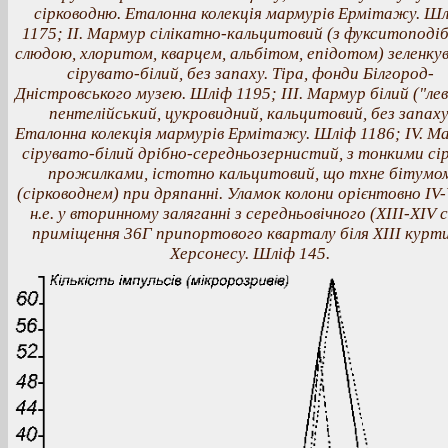
сірководню. Еталонна колекція мармурів Ермітажу. Ш
1175; II. Мармур сілікатно-кальцитовий (з фукситоподі
слюдою, хлоритом, кварцем, альбітом, епідотом) зеленку
сірувато-білий, без запаху. Тіра, фонди Білгород-
Дністровського музею. Шліф 1195; III. Мармур білий ("лев
пентелійський, цукровидний, кальцитовий, без запаху
Еталонна колекція мармурів Ермітажу. Шліф 1186; ІV. М
сірувато-білий дрібно-середньозернистий, з тонкими сі
прожилками, істотно кальцитовий, що тхне бітумо
(сірководнем) при дряпанні. Уламок колони орієнтовно ІV-
н.е. у вторинному заляганні з середньовічного (ХIII-ХІV с
приміщення 36Г припортового кварталу біля ХIII курт
Херсонесу. Шліф 145.