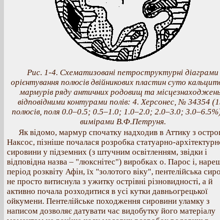
Рис. 1-4. Схематизовані петроcтруктурні діаграми
орієнтування полюсів двійникових пластин суто кальцит
мармурів ряду античних родовищ та місцезнаходжень
відповідними контурами полів: 4. Херсонес, № 34354 (
полюсів, поля 0.0–0.5; 0.5–1.0; 1.0–2.0; 2.0–3.0; 3.0–6.5%)
вимірами В.Ф.Петруня.
Як відомо, мармур спочатку надходив в Аттику з остро
Наксос, пізніше почалася розробка статуарно-архітектурн
сировини у підземних (з штучним освітленням, звідки і
відповідна назва – "люкснітес") виробках о. Парос і, нареш
період розквіту Афін, їх "золотого віку", пентелійська сир
не просто витиснула з ужитку острівні різновидності, а й
активно почала розходитися в усі кутки давньогрецької
ойкумени. Пентелійське походження сировини уламку з
написом дозволяє датувати час видобутку його матеріалу