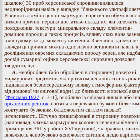
шкалою) 30 проб херсонеської сировини виявилися
неоднорідними навіть у випадку "ближнього ультрафіолет
Різниця в люмінісценції мармурів теоретично обумовлюєт
низкою причин, нерідко достатньо складних, які залежать 
походження, текстури, мінерального складу, елементів-
домішок породи, а також процесів, впливу яких вона зазна
в минулому аж до моменту вивчення. Звичайно, далеко не
завжди ці причини можна однозначно встановити навіть в 
дослідження окремих складаючих породу зерен, але надб
досвід сумарної оцінки херсонеської сировини дозволяє
твердити, що:
А
. Необроблені (або оброблені в старовину) поверхні
мармурових предметів, які протягом десятків-сотень рокі
піддавалися безпосередньому впливу атмосферних фактор
від дощової чи снігової води і до близькості морської аква
[
Ферсман 1927
, с. 311], особливо із слідами лишаїв або і
органічних решток
, світяться переважно бузково-білястим
жовтувато-бузковим, блідожовтим світлом низької
інтенсивності. Штучно пришліфовані в старовину поверхн
(наприклад, уламка мармурової колони з середньовічного
приміщення 36Г у районі ХVІ куртини), як правило, також
виявляють яснобузково-ясножовте світіння, дещо варіююч