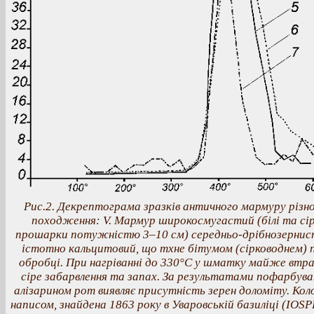
Рис.2. Декрептограма зразків античного мармуру різн
походження: V. Мармур широкосмугастий (білі та сір
прошарки потужністю 3–10 см) середньо-дрібнозернис
істотно кальцитовий, що тхне бітумом (сірководнем) 
обробці. При нагріванні до 330°С у шматку майже втр
сіре забарвлення та запах. За результатами пофарбува
алізарином рот виявляє присутність зерен доломіту. Кол
написом, знайдена 1863 року в Уваровській базиліці (ІOSР