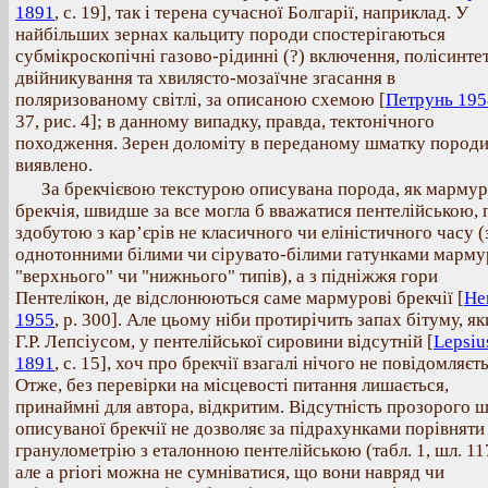
1891
, с. 19], так і терена сучасної Болгарії, наприклад. У
найбільших зернах кальциту породи спостерігаються
субмікроскопічні газово-рідинні (?) включення, полісинте
двійникування та хвилясто-мозаїчне згасання в
поляризованому світлі, за описаною схемою [
Петрунь 195
37, рис. 4]; в данному випадку, правда, тектонічного
походження. Зерен доломіту в переданому шматку породи
виявлено.
За брекчієвою текстурою описувана порода, як марму
брекчія, швидше за все могла б вважатися пентелійською, 
здобутою з кар’єрів не класичного чи еліністичного часу (
однотонними білими чи сірувато-білими гатунками марму
"верхнього" чи "нижнього" типів), а з підніжжя гори
Пентелікон, де відслонюються саме мармурові брекчії [
He
1955
, p. 300]. Але цьому ніби протирічить запах бітуму, як
Г.Р. Лепсіусом, у пентелійської сировини відсутній [
Lepsiu
1891
, с. 15], хоч про брекчії взагалі нічого не повідомляєть
Отже, без перевірки на місцевості питання лишається,
принаймні для автора, відкритим. Відсутність прозорого 
описуваної брекчії не дозволяє за підрахунками порівняти 
гранулометрію з еталонною пентелійською (табл. 1, шл. 11
але a priori можна не сумніватися, що вони навряд чи