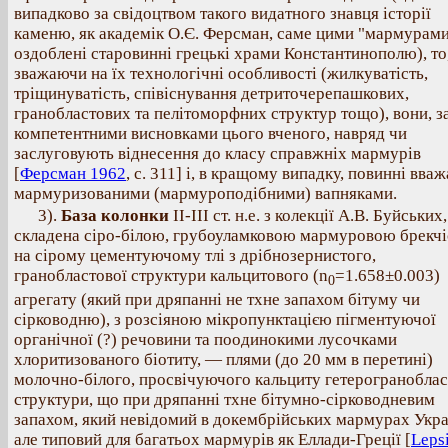
випадково за свідоцтвом такого видатного знавця історії
каменю, як академік О.Є. Ферсман, саме цими "мармурам
оздоблені старовинні грецькі храми Константинополю), то
зважаючи на їх технологічні особливості (жилкуватість,
тріщинуватість, співіснування детриточерепашкових,
гранобластових та пелітоморфних структур тощо), вони, з
компетентними висновками цього вченого, навряд чи
заслуговують віднесення до класу справжніх мармурів
[
Ферсман 1962
, с. 311] і, в кращому випадку, повинні вва
мармуризованими (мармуроподібними) вапняками.
3).
База колонки
II-III ст. н.е. з колекції А.В. Буйських,
складена сіро-білою, грубоуламковою мармуровою брекчі
на сірому цементуючому тлі з дрібнозернистого,
гранобластової структури кальцитового (n
=1.658±0.003)
0
агрегату (який при дряпанні не тхне запахом бітуму чи
сірководню), з розсіяною мікропунктацією пігментуючої
органічної (?) речовини та поодинокими лусочками
хлоритизованого біотиту, — плями (до 20 мм в перетині)
молочно-білого, просвічуючого кальциту гетерограноблас
структури, що при дряпанні тхне бітумно-сірководневим
запахом, який невідомий в докембрійських мармурах Укра
але типовий для багатьох мармурів як Еллади-Греції [
Leps