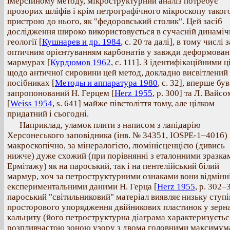
імерсійному методу, мікроструктурний аналіз потребує
прозорих шліфів і крім петрографічного мікроскопу таког
пристрою до нього, як "федоровський столик". Цей засіб
дослідження широко використовується в сучасній динаміч
геології [
Кушнарев и др. 1984
, с. 20 та далі], в тому числі з
оптичним орієнтуванням карбонатів у завжди деформова
мармурах [
Курдюмов 1962
, с. 111]. З ідентифікаційними 
щодо античної сировини цей метод, докладно висвітлений
посібниках [
Методы и аппаратура 1980
, с. 32], вперше був
запропонований Н. Герцем [
Herz 1955
, p. 300] та Л. Вайсо
[
Weiss 1954
, s. 641] майже півстоліття тому, але цілком
придатний і сьогодні.
Наприклад, уламок плити з написом з лапідарію
Херсонеського заповідника (інв. № 34351, ІОSРЕ-1–401б)
макроскопічно, за мінералогією, люмінісценцією (дивись
нижче) дуже схожий (при порівнянні з еталонними зразка
Ермітажу) як на пароський, так і на пентелійський білий
мармур, хоч за петроструктурними ознаками вони відмінні
експериментальними даними Н. Герца [
Herz 1955
, p. 302–
пароський "світильниковий" матеріал виявляє низьку ступі
просторового упорядження двійникових пластинок у зерн
кальциту (його петроструктурна діаграма характеризуєтьс
розпливчастою зоною узору з двома головними максимум