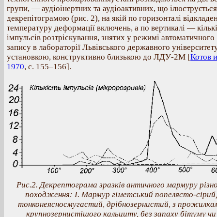
групи, — аудіоінертних та аудіоактивних, що ілюструється
декрепітограмою (рис. 2), на якій по горизонталі відкладе
температуру деформації включень, а по вертикалі — кільк
імпульсів розтріскування, знятих у режимі автоматичного
запису в лабораторії Львівського державного університет
установкою, конструктивно близькою до ЛДУ-2М [
Котов и
1970
, с. 155–156].
Рис.2. Декрептограма зразків античного мармуру різн
походження: I. Мармур гіметський попелясто-сірий
тонконеясносмугастий, дрібнозернистий, з прожилка
крупнозернистішого кальциту, без запаху бітуму чи