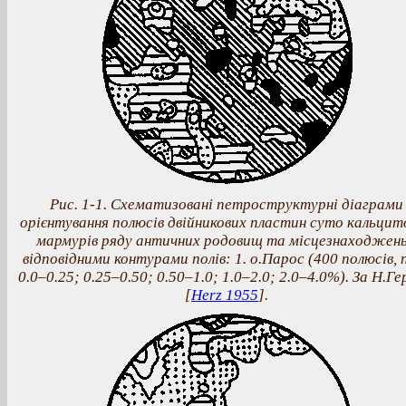
Рис. 1-1. Схематизовані петроcтруктурні діаграми
орієнтування полюсів двійникових пластин суто кальцит
мармурів ряду античних родовищ та місцезнаходжень
відповідними контурами полів: 1. о.Парос (400 полюсів, 
0.0–0.25; 0.25–0.50; 0.50–1.0; 1.0–2.0; 2.0–4.0%). За Н.Г
[
Herz 1955
].