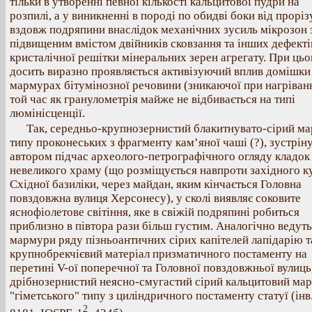
тільки в утворенні певної кількості кальцитової пудри на
розпилі, а у виникненні в породі по обидві боки від проріз
вздовж подряпини внаслідок механічних зусиль мікрозон 
підвищеним вмістом двійників сковзання та інших дефекті
кристалічної решітки мінеральних зерен агрегату. При ць
досить виразно проявляється активізуючий вплив домішки
мармурах бітумінозної речовини (зникаючої при нагріванн
той час як гранулометрія майже не відбивається на типі
люмінісценції.
Так, середньо-крупнозернистий блакитнувато-сірий м
типу проконеських з фрагменту кам’яної чаші (?), зустрін
автором підчас археолого-петрографічного огляду кладок
невеликого храму (що розміщується навпроти західного к
Східної базиліки, через майдан, яким кінчається Головна
повздовжна вулиця Херсонесу), у сколі виявляє соковите
яснофіолетове світіння, яке в свіжій подряпині робиться
приблизно в півтора рази більш густим. Аналогічно ведуть
мармури ряду пізньоантичних сірих капітелей лапідарію т
крупнобрекчієвий матеріал призматичного постаменту на
перетині V-ої поперечної та Головної повздовжньої вулиць
дрібнозернистий неясно-смугастий сірий кальцитовий ма
"гіметського" типу з циліндричного постаменту статуї (інв
2