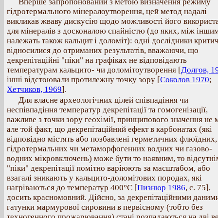
Вперше запропонований з метою визначення режиму
гідротермального мінералоутворення, цей метод надалі
викликав жваву дискусію щодо можливості його використ
для мінералів з досконалою спайністю (до яких, між іншим
належать також кальцит і доломіт): одні дослідники крити
відносилися до отриманих результатів, вважаючи, що
декрепітаційні "піки" на графіках не відповідають
температурам кальцито- чи доломітоутворення [
Долгов, 1
інші відстоювали протилежну точку зору [
Соколов 1970
;
Хетчиков, 1969
].
Для власне археологічних цілей співпадіння чи
неспівпадіння температур декрепітації та гомогенізації,
важливе з точки зору геохімії, принципового значення не 
але той факт, що декрепітаційний ефект в карбонатах (які
відповідно містять або позбавлені герметичних флюїдних,
гідротермальних чи метаморфогенних водних чи газово-
водних мікровключень) може бути то наявним, то відсутні
"піки" декрепітації помітно варіюють за масштабом, або
взагалі зникають у кальцито-доломітових породах, які
нагріваються до температур 400°С [
Пизнюр 1986
, с. 75],
досить красномовний. Дійсно, за декрепітаційними даними
гатунки мармурової сировини в первісному (тобто без
техногенного прожарювання) стані розпадаються на дві в