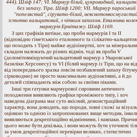
444). Шліф 147; VІ. Мармур білий, цукровидний, кальцит
без запаху. Тіра. Шліф 1200; VII. Мармур пароський
"попелястий", сірувато-білий, неяснотонкосмугастий
істотно кальцитовий, з чітким запахом. Еталонна коле
мармурів Ермітажу. Шліф 1169.
З цих графіків витікає, що проби мармурів I та II
(відповідно гіметського еталонного та сілікатно-кальцитов
що походить з Тіри) майже аудіоінертні, хоч за мінеральн
складом належать до різних відмін, тоді як проби V
(доломітовміщуючий кальцитовий мармур з Уваровської
базиліки Херсонесу) та VІ (білий мармур із Тіри, що на ві
від попереднього зразка зовсім позбавлений запаху бітум
сірководню) не просто максимально аудіоактивні, а й до
деталей співпадають між собою за своїми піками.
Інші три гатунки мармурової сировини античного
походження виявляють графіки проміжного типу, і хоч
наведена діаграма має суто якісний, демонстраційний
характер, вона доводить, що породи, зовні схожі за візуа
оцінкою та однією із запропонованих вище методик, інкол
виявляються декрепітаційно відмінними, і навпаки. Причи
цього може бути декілька, і вони можуть бути уточнені тіл
за умов декрепітаційної перевірки великих, статистично