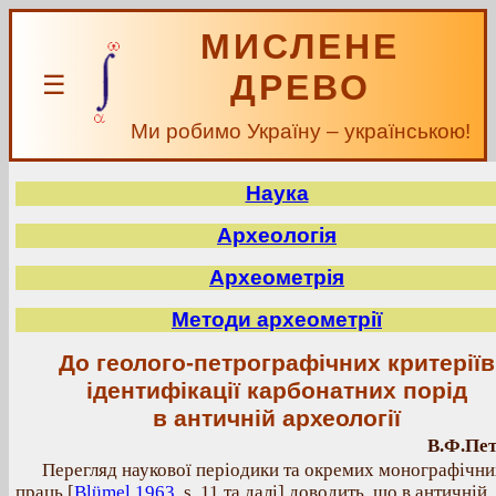
МИСЛЕНЕ
ДРЕВО
☰
Ми робимо Україну – українською!
Наука
Археологія
Археометрія
Методи археометрії
До геолого-петрографічних критеріїв
ідентифікації карбонатних порід
в античній археології
В.Ф.Пе
Перегляд наукової періодики та окремих монографічни
праць [
Blümel 1963
, s. 11 та далі] доводить, що в античній