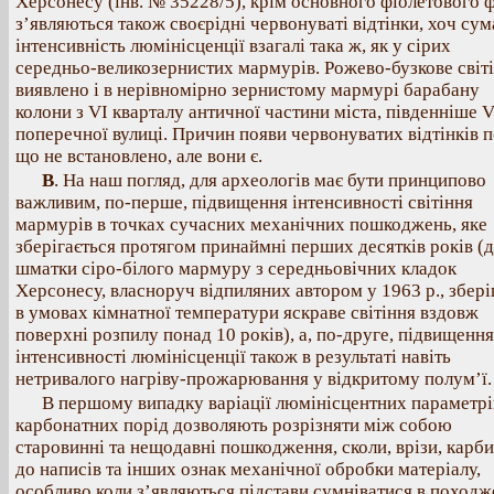
Херсонесу (інв. № 35228/5), крім основного фіолетового 
з’являються також своєрідні червонуваті відтінки, хоч су
інтенсивність люмінісценції взагалі така ж, як у сірих
середньо-великозернистих мармурів. Рожево-бузкове світ
виявлено і в нерівномірно зернистому мармурі барабану
колони з VІ кварталу античної частини міста, південніше 
поперечної вулиці. Причин появи червонуватих відтінків 
що не встановлено, але вони є.
В
. На наш погляд, для археологів має бути принципово
важливим, по-перше, підвищення інтенсивності світіння
мармурів в точках сучасних механічних пошкоджень, яке
зберігається протягом принаймні перших десятків років (
шматки сіро-білого мармуру з середньовічних кладок
Херсонесу, власноруч відпиляних автором у 1963 р., збері
в умовах кімнатної температури яскраве світіння вздовж
поверхні розпилу понад 10 років), а, по-друге, підвищення
інтенсивності люмінісценції також в результаті навіть
нетривалого нагріву-прожарювання у відкритому полум’ї.
В першому випадку варіації люмінісцентних параметрі
карбонатних порід дозволяють розрізняти між собою
старовинні та нещодавні пошкодження, сколи, врізи, карб
до написів та інших ознак механічної обробки матеріалу,
особливо коли з’являються підстави сумніватися в походж