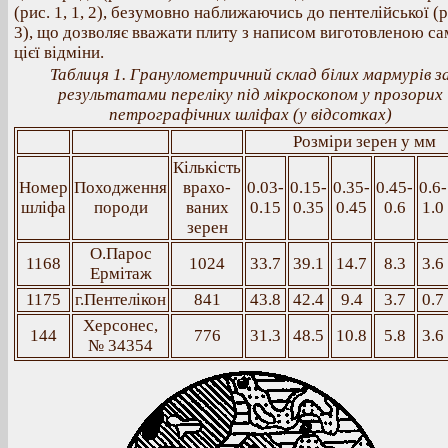
(рис. 1, 1, 2), безумовно наближаючись до пентелійської (р
3), що дозволяє вважати плиту з написом виготовленою са
цієї відміни.
Таблиця 1. Гранулометричний склад білих мармурів з
результатами переліку під мікроскопом у прозорих
петрографічних шліфах (у відсотках)
Розміри зерен у мм
Кількість
Номер
Походження
врахо­
0.03-
0.15-
0.35-
0.45-
0.6-
шліфа
породи
ваних
0.15
0.35
0.45
0.6
1.0
зерен
О.Парос
1168
1024
33.7
39.1
14.7
8.3
3.6
Ермітаж
1175
г.Пентелікон
841
43.8
42.4
9.4
3.7
0.7
Херсонес,
144
776
31.3
48.5
10.8
5.8
3.6
№ 34354