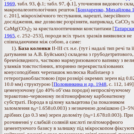
1969
, табл. 93, ф.1; табл. 97, ф.1], уточнення видового скл
макропалеонтологічних решток [
Бондаренко, Михайлова 
с. 201], мікрохімічного тестування, нарешті, імерсійного
дослідження, яке дозволяє розрізняти, наприклад, СаСО
т
3
CaMg(CO
)
за кристалооптичними константами [
Татарск
3
2
1965
, c. 252–253], породи всіх трьох зразків виявилися не
співпадаючими між собою, а саме:
1).
База колонки
II-III ст. н.е. (тут і надалі тип речі та ї
датування за А.В. Буйських) складена з грубодетритового,
брекчієвидного, частково мармуризованого вапняку з вел
уламків товстостінних, вторинно перекристалізованих
конусоподібних черепашок молюска Rudistaesp з
гетерогранобластовою (при розмірі окремих зерен від 0.0
10.0 мм) структурою [
Половинкина и др. 1948
, с. 112, 149]
цеменуючому (до 40% об’єма породи) непросвічуючому
теракотово-червоному пелітоморфному карбонатному
субстраті. Порода в цілому кальцитова (за показником
заломлення n
=1.658±0.003) з незначною домішкою (3–5%
0
дрібних (до 0.3 мм) зерен доломіту (n
=1.678±0.003). При
0
розчиненні у слабкій соляній кислоті пелітоморфного
цементуючого базису в залишку під мікроскопом фіксуют