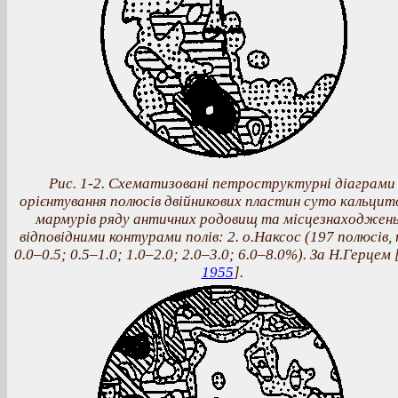
Рис. 1-2. Схематизовані петроcтруктурні діаграми
орієнтування полюсів двійникових пластин суто кальцит
мармурів ряду античних родовищ та місцезнаходжень
відповідними контурами полів: 2. о.Наксос (197 полюсів, 
0.0–0.5; 0.5–1.0; 1.0–2.0; 2.0–3.0; 6.0–8.0%). За Н.Герцем 
1955
].