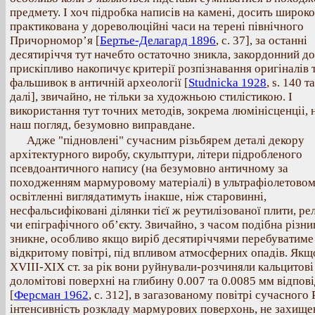
предмету. І хоч підробка написів на камені, досить широко
практикована у дореволюційні часи на терені північного
Причорномор’я [
Бертье-Делагард 1896
, с. 37], за останні
десятиріччя тут начебто остаточно зникла, закордонний до
прискіпливо накопичує критерії розпізнавання оригіналів 
фальшивок в античній археології [
Studnicka 1928
, s. 140 та
далі], звичайно, не тільки за художньою стилістикою. І
використання тут точних методів, зокрема люмінісценціі, 
наш погляд, безумовно виправдане.
Адже "підновлені" сучасним різьбярем деталі декору
архітектурного виробу, скульптури, літери підробленого
псевдоантичного напису (на безумовно античному за
походженням мармуровому матеріалі) в ультрафіолетово
освітленні виглядатимуть інакше, ніж старовинні,
несфальсифіковані ділянки тієї ж реутилізованої плити, ре
чи епіграфічного об’єкту. Звичайно, з часом подібна різни
зникне, особливо якщо виріб десятиріччями перебуватиме
відкритому повітрі, під впливом атмосферних опадів. Якщ
ХVIII-ХІХ ст. за рік вони руйнували-розчиняли кальцитові
доломітові поверхні на глибину 0.007 та 0.0085 мм відпов
[
Ферсман 1962
, с. 312], в загазованому повітрі сучасного
інтенсивність розкладу мармурових поверхонь, не захище