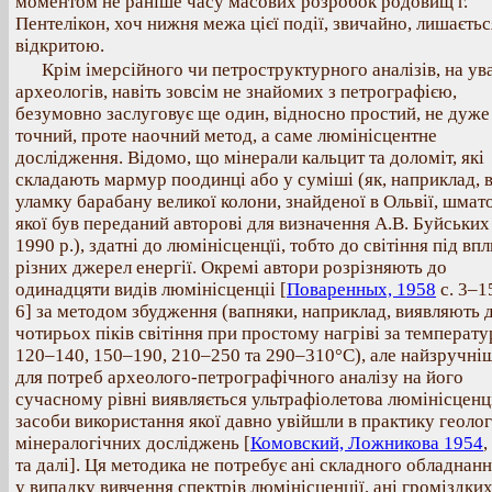
моментом не раніше часу масових розробок родовищ г.
Пентелікон, хоч нижня межа цієї події, звичайно, лишаєтьс
відкритою.
Крім імерсійного чи петроструктурного аналізів, на ув
археологів, навіть зовсім не знайомих з петрографією,
безумовно заслуговує ще один, відносно простий, не дуже
точний, проте наочний метод, а саме люмінісцентне
дослідження. Відомо, що мінерали кальцит та доломіт, які
складають мармур поодинці або у суміші (як, наприклад, 
уламку барабану великої колони, знайденої в Ольвії, шмат
якої був переданий авторові для визначення А.В. Буйських
1990 р.), здатні до люмінісценцїі, тобто до світіння під вп
різних джерел енергії. Окремі автори розрізняють до
одинадцяти видів люмінісценціі [
Поваренных, 1958
с. 3–15
6] за методом збудження (вапняки, наприклад, виявляють 
чотирьох піків світіння при простому нагріві за температу
120–140, 150–190, 210–250 та 290–310°С), але найзручні
для потреб археолого-петрографічного аналізу на його
сучасному рівні виявляється ультрафіолетова люмінісценц
засоби використання якої давно увійшли в практику геолог
мінералогічних досліджень [
Комовский, Ложникова 1954
,
та далі]. Ця методика не потребує ані складного обладнанн
у випадку вивчення спектрів люмінісценції, ані громіздки