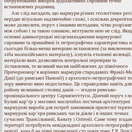
обгрунтованих вибірок аудіоактивної сировини точно
встановлених родовищ.
Але слід нагадати, що мармури різних геологічних регі
нерідко візуально надзвичайно схожі, і оскільки декрепіта
може дозволити, поруч з іншими методами, чітко розрізнят
між собою і за такою ознакою, нехтувати нею не слід. Як
основні давньогрецькі місцезнаходження мармурової
сировини та принаймні їх петрографічна характеристика н
сьогодні більш-менш вичерпно встановлені (за виключен
хіба малоазійського матеріалу), існують еталонні колекції,
матеріали яких дозволяють контрольні перевірки та
зіставлення, то великий масив найближчих до північного
Причорномор’я корінних мармурів стародавніх Фракії-Мез
Дакії (до римської Панонії) з археолого-петрографічної т
зору вивчено явно недостатньо. Це справедливо навіть для
району колишньої столиці даків — згодом римсько-
провінціального центру Сармизегетуси. Діючий поруч з н
Булаві кар’єр у масових масштабах постачав архітектурні
мармурові вироби для потреб замовників прилеглої терито
мармурові кар’єри римських часів діяли і в інших точках
сучасних Трансільванії, Банату і Олтенії. Саме тому згадан
території потребують невідкладної археолого-петрографі
ревізії, хоча б на рівні проведеної сто років тому Г.Р. Леп