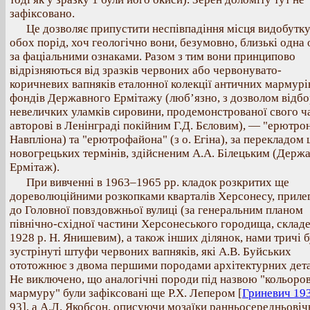
зафіксовано.
Це дозволяє припустити неспівпадіння місця видобутк
обох порід, хоч геологічно вони, безумовно, близькі одна 
за фаціальними ознаками. Разом з тим вони принципово
відрізняються від зразків червоних або червонувато-
коричневих вапняків еталонної колекції античних мармурі
фондів Державного Ермітажу (люб’язно, з дозволом відб
невеличких уламків сировини, продемонстрованої свого ч
авторові в Ленінграді покійним Г.Д. Бєловим), — "ерютрон
Навпліона) та "ерютрофайона" (з о. Егіна), за перекладом 
новогрецьких термінів, здійсненим А.А. Білецьким (Держ
Ермітаж).
При вивченні в 1963–1965 рр. кладок розкритих ще
дореволюційними розкопками кварталів Херсонесу, приле
до Головної повздовжньої вулиці (за генеральним планом
північно-східної частини Херсонеського городища, склад
1928 р. Н. Янишевим), а також інших ділянок, нами тричі 
зустрінуті штуфи червоних вапняків, які А.В. Буйських
ототожнює з двома першими породами архітектурних дета
Не виключено, що аналогічні породи під назвою "кольоро
мармуру" були зафіксовані ще Р.Х. Лепером [
Гриневич 19
93], а А.Л. Якобсон, описуючи мозаїки ранньосередньовіч