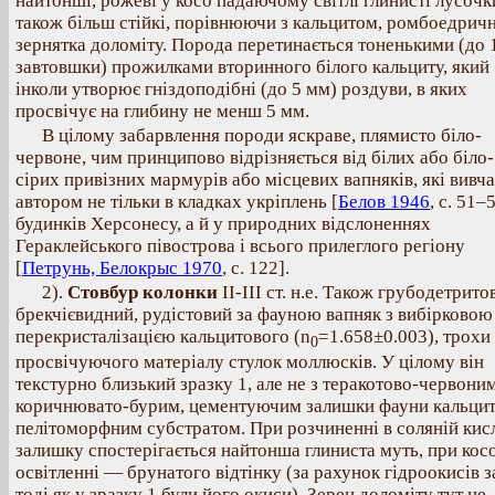
найтонші, рожеві у косо падаючому світлі глинисті лусочки
також більш стійкі, порівнюючи з кальцитом, ромбоедричн
зернятка доломіту. Порода перетинається тоненькими (до 
завтовшки) прожилками вторинного білого кальциту, який
інколи утворює гніздоподібні (до 5 мм) роздуви, в яких
просвічує на глибину не менш 5 мм.
В цілому забарвлення породи яскраве, плямисто біло-
червоне, чим принципово відрізняється від білих або біло-
сірих привізних мармурів або місцевих вапняків, які вивч
автором не тільки в кладках укріплень [
Белов 1946
, с. 51–
будинків Херсонесу, а й у природних відслоненнях
Гераклейського півострова і всього прилеглого регіону
[
Петрунь, Белокрыс 1970
, с. 122].
2).
Стовбур колонки
II-III ст. н.е. Також грубодетрито
брекчієвидний, рудістовий за фауною вапняк з вибірковою
перекристалізацією кальцитового (n
=1.658±0.003), трохи
0
просвічуючого матеріалу стулок моллюсків. У цілому він
текстурно близький зразку 1, але не з теракотово-червоним
коричнювато-бурим, цементуючим залишки фауни кальци
пелітоморфним субстратом. При розчиненні в соляній кисл
залишку спостерігається найтонша глиниста муть, при кос
освітленні — брунатого відтінку (за рахунок гідроокисів за
тоді як у зразку 1 були його окиси). Зерен доломіту тут не