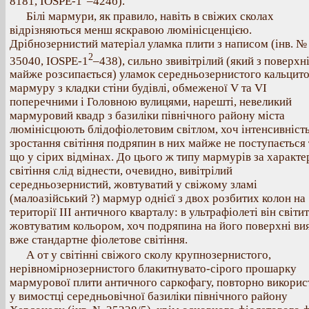
8181, IOSPE-1
–424б).
Білі мармури, як правило, навіть в свіжих сколах
відрізняються менш яскравою люмінісценцією.
Дрібнозернистий матеріал уламка плити з написом (інв. №
2
35040, ІOSPE-1
–438), сильно звивітрілий (який з поверхн
майже розсипається) уламок середньозернистого кальцит
мармуру з кладки стіни будівлі, обмеженої V та VІ
поперечними і Головною вулицями, нарешті, невеликий
мармуровий квадр з базиліки північного району міста
люмінісцюють блідофіолетовим світлом, хоч інтенсивніст
зростання світіння подряпин в них майже не поступається 
що у сірих відмінах. До цього ж типу мармурів за характ
світіння слід віднести, очевидно, вивітрілий
середньозернистий, жовтуватий у свіжому зламі
(малоазійський ?) мармур однієї з двох розбитих колон на
території III античного кварталу: в ультрафіолеті він світи
жовтуватим кольором, хоч подряпина на його поверхні ви
вже стандартне фіолетове світіння.
А от у світінні свіжого сколу крупнозернистого,
нерівномірнозернистого блакитнувато-сірого прошарку
мармурової плити античного саркофагу, повторно викорис
у вимостці середньовічної базиліки північного району