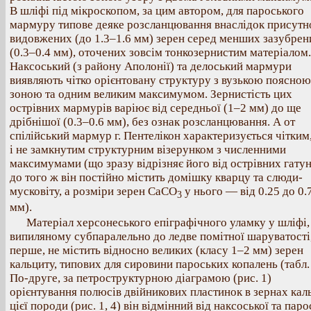
В шліфі під мікроскопом, за цим автором, для пароського
мармуру типове деяке розсланцювання внаслідок присутн
видовжених (до 1.3–1.6 мм) зерен серед менших зазубрен
(0.3–0.4 мм), оточених зовсім тонкозернистим матеріалом.
Наксоський (з району Аполонії) та делоський мармури
виявляють чітко орієнтовану структуру з вузькою поясною
зоною та одним великим максимумом. Зернистість цих
острівних мармурів варіює від середньої (1–2 мм) до ще
дрібнішої (0.3–0.6 мм), без ознак розсланцювання. А от
спілійський мармур г. Пентелікон характеризується чітким
і не замкнутим структурним візерунком з численними
максимумами (що зразу відрізняє його від острівних гатун
до того ж він постійно містить домішку кварцу та слюди-
мусковіту, а розміри зерен СаСО
у нього — від 0.25 до 0.
3
мм).
Матеріал херсонеського епіграфічного уламку у шліфі,
випиляному субпаралельно до ледве помітної шаруватості,
перше, не містить відносно великих (класу 1–2 мм) зерен
кальциту, типових для сировини пароських копалень (табл. 
По-друге, за петроструктурною діаграмою (рис. 1)
орієнтування полюсів двійникових пластинок в зернах кал
цієї породи (рис. 1, 4) він відмінний від наксоської та паро