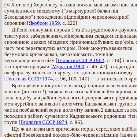
(V-Х ст. н.е.) Херсонесу, на наш погляд, мав вагомі підстав
сумніватися в місцевому ("з мармурової балки під
Балаклавою") походженні відповідної червоноколірної
сировини [
Якобсон 1959
, с. 222].
Дійсно, описувані породи 1 та 2 за рудістовою фауною
текстурою, забарвленням, мінеральним складом співпадаю
сировиною деяких місцевих гірничовидобувних кар’єрів, 
часу теж переглянутих автором. Вони можуть вважатися
безумовно кримськими, мезозойського, точніше
верхньоюрського віку [
Геология СССР 1962
, с. 114] і похо
за старими працями [
Муратов 1960
, с. 46–47], з відкладів
оксфорд-лузітанського ярусу, а згідно останнього огляду
[
Геология СССР 1974
, с. 96, 100, 147] — з титонського яру
Враховуючи присутність в складі породи незначної до
магнію (доломіт !), можна вважати найбільш ймовірним, 
вона видобута в районі сучасного Суворівського родовищ
металургійних вапняків і доломітів Балаклавської групи; в
час як позбавлений зерен доломіту вапняк 2 швидше за вс
походив з району сучасного Кадиковського родовища тієї
групи [
Геология СССР 1974
, с. 96].
Що ж до назви цих кримських порід, серед яких найбі
ефектні брекчієвидні рожево-біло-червоні відміни (адже н