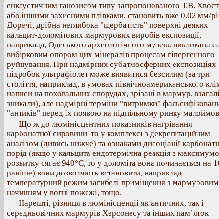
енкаустичним ганозисом типу запропонованого Т.В. Хвост
або іншими захисними плівками, становить вже 0.02 мм/рі
Доречі, дрібна неглибока "щербатість" поверхні деяких
кальцит-доломітових мармурових виробів експозиції,
наприклад, Одеського археологічного музею, викликана с
вибірковим опором цих мінералів процесам гіпергенного
руйнування. При надмірних субатмосферних експозиціях
підробок ультрафіолет може виявитися безсилим (за три
століття, наприклад, в умовах північноамериканського клі
написи на поховальних спорудах, врізані в мармур, взагал
зникали), але надмірні терміни "витримки" фальсифікован
"антиків" перед їх появою на підпільному ринку малоймов
Що ж до люмінісцентних показників нагрівання
карбонатної сировини, то у комплексі з декрепітаційним
аналізом (дивись нижче) та ознаками дисоціації карбонат
порід (якщо у кальцита ендотермічна реакція з максимум
розвитку сягає 940°С, то у доломіта вона починається на 
раніше) вони дозволяють встановити, наприклад,
температурний режим загибелі приміщення з мармуровим
начинням у вогні пожежі, тощо.
Нарешті, різниця в люмінісценціі як античних, так і
середньовічних мармурів Херсонесу та інших пам’яток