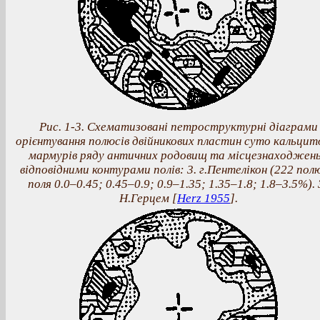
Рис. 1-3. Схематизовані петроcтруктурні діаграми
орієнтування полюсів двійникових пластин суто кальцит
мармурів ряду античних родовищ та місцезнаходжень
відповідними контурами полів: 3. г.Пентелікон (222 пол
поля 0.0–0.45; 0.45–0.9; 0.9–1.35; 1.35–1.8; 1.8–3.5%). 
Н.Герцем [
Herz 1955
].