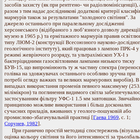
засобів захисту (як при рентгено- чи радіолюмінісценції), 
разом з тим надає дослідникові додаткові критерії класифі
мармурів також за результатами "холодного світіння". За
джерело останнього при паралельному дослідженні
херсонеського (відібраного з люб’язного дозволу дирекції
музею в 1965 р.) та ермітажного мармурів правив освітлю
типу ЛЮМ-2 (конструкції Всесоюзного науково-дослідно
геологічного інституту), який працював з лампою ПРК-4 у
режимі жевріючого розряду, та ультрахіміскоп УХ-І з
бактеріцидними газосвітловими лампами низького тиску
БУВ-15, що випромінюють ту ж частину спектра (перенос
голівка на здовжувачах останнього особливо зручна при
потребі огляду важких та великих мармурових виробів). В
випадках використання променів певного максимуму (253
мілімікрон) та поглинення видимого світла забезпечувало
застосуванням фільтру УФС-1 1.5 мм завтовшки. Звичайно
принципово можливе використання і більш досконалих
сучасних приладів, вживаних у геолого-пошуковій або
промислово-збагачувальній практиці [
Гаева 1969
, с. 1;
Сорунев, 1982
].
При гранично простій методиці спостережень (візуаль
оцінка кольору світіння та його інтенсивності за трьохбал