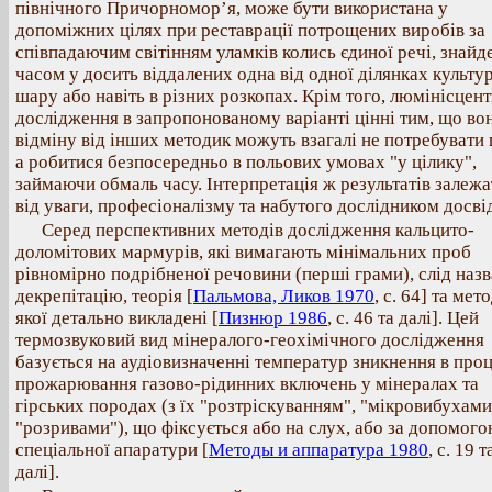
північного Причорномор’я, може бути використана у
допоміжних цілях при реставрації потрощених виробів за
співпадаючим світінням уламків колись єдиної речі, знайд
часом у досить віддалених одна від одної ділянках культу
шару або навіть в різних розкопах. Крім того, люмінісцент
дослідження в запропонованому варіанті цінні тим, що во
відміну від інших методик можуть взагалі не потребувати 
а робитися безпосередньо в польових умовах "у цілику",
займаючи обмаль часу. Інтерпретація ж результатів залеж
від уваги, професіоналізму та набутого дослідником досвід
Серед перспективних методів дослідження кальцито-
доломітових мармурів, які вимагають мінімальних проб
рівномірно подрібненої речовини (перші грами), слід назв
декрепітацію, теорія [
Пальмова, Ликов 1970
, с. 64] та мет
якої детально викладені [
Пизнюр 1986
, с. 46 та далі]. Цей
термозвуковий вид мінералого-геохімічного дослідження
базується на аудіовизначенні температур зникнення в проц
прожарювання газово-рідинних включень у мінералах та
гірських породах (з їх "розтріскуванням", "мікровибухами
"розривами"), що фіксується або на слух, або за допомог
спеціальної апаратури [
Методы и аппаратура 1980
, с. 19 т
далі].