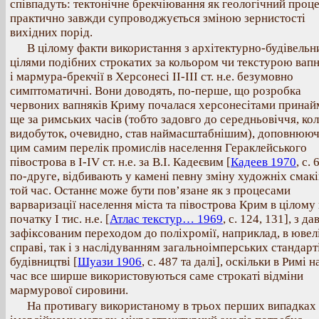
співпадуть: тектонічне брекчіювання як геологічний проц
практично завжди супроводжується зміною зернистості
вихідних порід.
В цілому факти використання з архітектурно-будівель
цілями подібних строкатих за кольором чи текстурою вапн
і мармура-брекчії в Херсонесі II-III ст. н.е. безумовно
симптоматичні. Вони доводять, по-перше, що розробка
червоних вапняків Криму почалася херсонесітами принай
ще за римських часів (тобто задовго до середньовіччя, кол
видобуток, очевидно, став наймасштабнішим), доповнюю
цим самим перелік промислів населення Гераклейського
півострова в І-ІV ст. н.е. за В.І. Кадеєвим [
Кадеев 1970
, с. 
по-друге, відбивають у камені певну зміну художніх смакі
той час. Останнє може бути пов’язане як з процесами
варваризації населення міста та півострова Крим в цілому
початку I тис. н.е. [
Атлас текстур… 1969
, с. 124, 131], з да
зафіксованим переходом до поліхромії, наприклад, в ювел
справі, так і з наслідуванням загальноімперських стандарт
будівництві [
Шуази 1906
, с. 487 та далі], оскільки в Римі н
час все ширше використовуються саме строкаті відміни
мармурової сировини.
На противагу використаному в трьох перших випадках