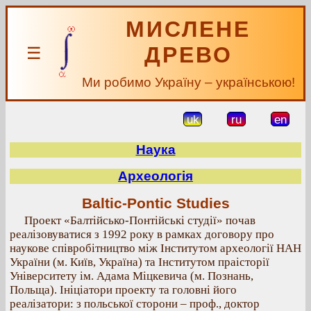
МИСЛЕНЕ
ДРЕВО
☰
Ми робимо Україну – українською!
uk
ru
en
Наука
Археологія
Baltic-Pontic Studies
Проект «Балтійсько-Понтійські студії» почав
реалізовуватися з 1992 року в рамках договору про
наукове співробітництво між Інститутом археології НАН
України (м. Київ, Україна) та Інститутом праісторії
Університету ім. Адама Міцкевича (м. Познань,
Польща). Ініціатори проекту та головні його
реалізатори: з польської сторони – проф., доктор