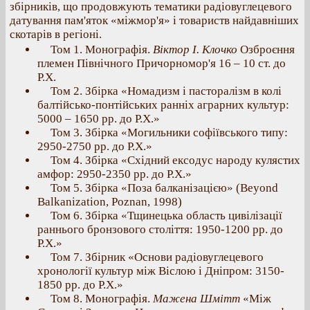
збірників, що продовжують тематики радіовуглецевого
датування пам'яток «міжмор'я» і товариств найдавніших
скотарів в регіоні.
Том 1. Монографія.
Віктор І. Клочко
Озброєння
племен Північного Причорномор'я 16 – 10 ст. до
Р.Х.
Том 2. Збірка «Номадизм і пасторалізм в колі
балтійсько-понтійських ранніх аграрних культур:
5000 – 1650 рр. до Р.Х.»
Том 3. Збірка «Могильники софіївського типу:
2950-2750 рр. до Р.Х.»
Том 4. Збірка «Східний ексодус народу кулястих
амфор: 2950-2350 рр. до Р.Х.»
Том 5. Збірка «Поза балканізацією» (Beyond
Balkanization, Poznan, 1998)
Том 6. Збірка «Тщинецька область цивілізації
раннього бронзового століття: 1950-1200 рр. до
Р.Х.»
Том 7. Збірник «Основи радіовуглецевого
хронології культур між Віслою і Дніпром: 3150-
1850 рр. до Р.Х.»
Том 8. Монографія.
Мажена Шмітт
«Між