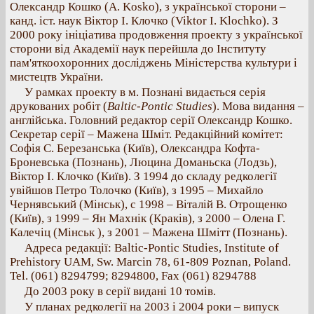
Олександр Кошко (A. Kosko), з української сторони –
канд. іст. наук Віктор І. Клочко (Viktor I. Klochko). З
2000 року ініціатива продовження проекту з української
сторони від Академії наук перейшла до Інституту
пам'яткоохоронних досліджень Міністерства культури і
мистецтв України.
У рамках проекту в м. Познані видається серія
друкованих робіт (
Baltic-Pontic Studies
). Мова видання –
англійська. Головний редактор серії Олександр Кошко.
Секретар серії – Мажена Шміт. Редакційний комітет:
Софія С. Березанська (Київ), Олександра Кофта-
Броневська (Познань), Люцина Доманьска (Лодзь),
Віктор І. Клочко (Київ). З 1994 до складу редколегії
увійшов Петро Толочко (Київ), з 1995 – Михайло
Чернявський (Мінськ), c 1998 – Віталій В. Отрощенко
(Київ), з 1999 – Ян Махнік (Краків), з 2000 – Олена Г.
Калечіц (Мінськ ), з 2001 – Мажена Шмітт (Познань).
Адреса редакції: Baltic-Pontic Studies, Institute of
Prehistory UAM, Sw. Marcin 78, 61-809 Poznan, Poland.
Tel. (061) 8294799; 8294800, Fax (061) 8294788
До 2003 року в серії видані 10 томів.
У планах редколегії на 2003 і 2004 роки – випуск