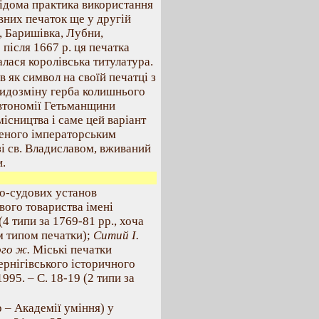
Відома практика використання
них печаток ще у другій
, Баришівка, Лубни,
після 1667 р. ця печатка
валася королівська титулатура.
 як символ на своїй печатці з
 видозміну герба колишнього
 автономії Гетьманщини
місництва і саме цей варіант
женого імператорським
зі св. Владиславом, вживаний
и.
о-судових установ
вого товариства імені
(4 типи за 1769-81 рр., хоча
им типом печатки);
Ситий І.
ого ж.
Міські печатки
ернігівського історичного
1995. – С. 18-19 (2 типи за
р – Академії уміння) у