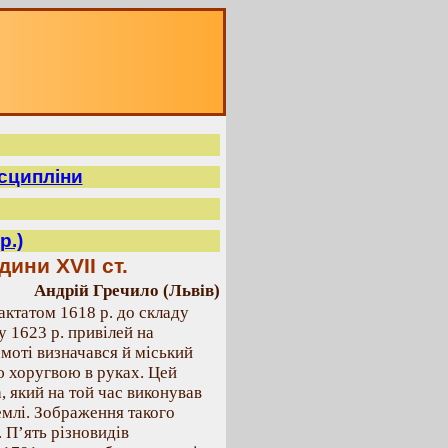
исципліни
р.)
ини ХVІІ ст.
Андрій Гречило (Львів)
актатом 1618 р. до складу
у 1623 р. привілей на
моті визначався й міський
ю хоругвою в руках. Цей
 який на той час виконував
емлі. Зображення такого
 П’ять різновидів