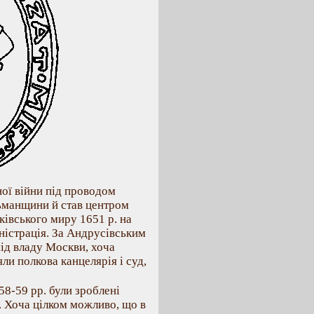
ної війни під проводом
ьманщини й став центром
ківського миру 1651 р. на
ністрація. За Андрусівським
ід владу Москви, хоча
яли полкова канцелярія і суд,
8-59 рр. були зроблені
. Хоча цілком можливо, що в