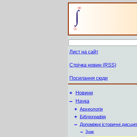
Лист на сайт
Стрічка новин (RSS)
Посилання сюди
+
Новини
–
Наука
+
Археологія
+
Бібліографія
–
Допоміжні історичні дисцип
–
Знак