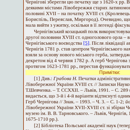
Чернігові зберегли цю печатку ще з 1620-х рр. 
деякими містами Лівобережжя старих латиномов
половині ХVІІ – на початку ХVІІІ ст. (Кролевець
Бориспіль, Переяслав, Миргород). Очевидно, що 
мала вийти з ужитку, оскільки в її легенді фіксу
Чернігівський козацький полк використовував
другої половини XVIIІ ст. одноголового орла –
Чернігівського воєводства
[5]
. Після ліквідації
Чернігів 1781 р. став центром Чернігівського на
взяли за основу нового міського герба, затверд
декретом від 4 червня 1782 р. А герб Чернігова 
протягом 1623-1781 рр., перестав функціонуват
Примітки:
[1] Див.:
Грабова Н.
Печатки адміністративн
Лівобережної України ХVІІІ ст. // Записки Науко
Т.Шевченка. – Т. ССХХІІ. – Львів, 1991. – С. 289 
видається, що 3-й і 4-й варіанти відтиснуті одн
Герб Чернігова // Знак. – 1993. – Ч. 3. – С. 1-2;
й
Лівобережної України ХVІІ-ХVІІІ ст. зі збірки Ч
музею ім. В. В. Тарновського. – Львів, Чернігів, 
1675-1710 рр.).
[2] Бібліотека Польської академії наук (тепе