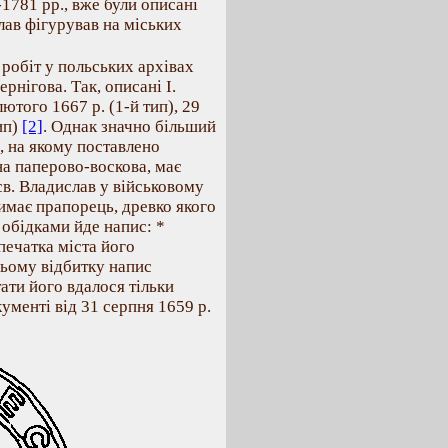
1781 рр., вже були описані
лав фігурував на міських
робіт у польських архівах
рнігова. Так, описані І.
ютого 1667 р. (1-й тип), 29
тип)
[2]
. Однак значно більший
, на якому поставлено
на паперово-воскова, має
св. Владислав у військовому
римає прапорець, древко якого
обідками йде напис: *
ечатка міста його
цьому відбитку напис
ати його вдалося тільки
ументі від 31 серпня 1659 р.