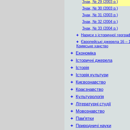
Знак, № 29 (2003 р.)
Знак, № 30 (2003 р.)
Знак, № 31 (2003 р.)
Знак, № 32 (2004 р.)
Знак, № 33 (2004 р.)
+
Нариси з історичної географ
+
Європейські джерела 16 – 1
Кримське ханство
+
Економіка
+
Історичні джерела
+
Історія
+
Історія культури
+
Києвознавство
+
Краєзнавство
+
Культурологія
+
Літературні студії
+
Мовознавство
+
Пам’ятки
+
Природничі науки