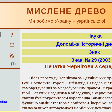
МИСЛЕНЕ ДРЕВО
Ми робимо Україну – українською!
?
Наука
Допоміжні історичні д
Знак
Знак, № 29 (2003 
(1)
Печатка Чернігова з серед
Після переходу Чернігова за Деулінським тр
Речі Посполитої король Сигізмунд ІІІ надав міст
самоврядування за магдебурзьким правом. У гра
герб – святий Владислав в обладунку, з червоно
святий був покровителем королевича Владислава,
ліни
функцію адміністратора Чернігово-Сіверської з
символа використовувалося на міських печатках.