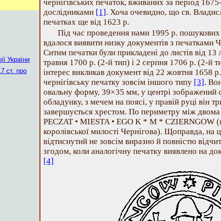
чернігівських печаток, вживаних за період 1675-
дослідниками
[1]
. Хоча очевидно, що св. Владис
печатках ще від 1623 р.
Під час проведення нами 1995 р. пошукових 
вдалося виявити низку документів з печатками Че
Ситим печатки були прикладені до листів від 13 л
ії України
травня 1700 р. (2-й тип) і 2 серпня 1706 р. (2-й 
7 ст. про
інтерес викликав документ від 22 жовтня 1658 р.
чернігівську печатку зовсім іншого типу
[3]
. Во
овальну форму, 39×35 мм, у центрі зображений 
обладунку, з мечем на поясі, у правій руці він т
завершується хрестом. По периметру між двома 
PECZAT • MIESTA • EGO K * M * CZIERNGOW (п
королівської милості Чернігова). Щоправда, на 
відтиснутий не зовсім виразно й повністю відчит
згодом, коли аналогічну печатку виявлено на док
[4]