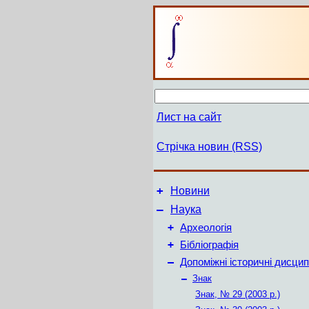
Лист на сайт
Стрічка новин (RSS)
+
Новини
–
Наука
+
Археологія
+
Бібліографія
–
Допоміжні історичні дисцип
–
Знак
Знак, № 29 (2003 р.)