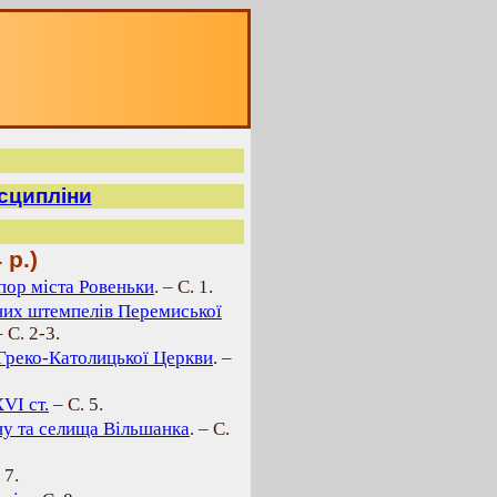
исципліни
 р.)
апор міста Ровеньки
. – С. 1.
их штемпелів Перемиської
 С. 2-3.
 Греко-Католицької Церкви
. –
VІ ст.
– С. 5.
у та селища Вільшанка
. – С.
 7.