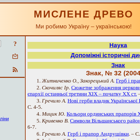
МИСЛЕНЕ ДРЕВО
Ми робимо Україну – українською!
?
Наука
Допоміжні історичні д
Знак
Знак, № 32 (2004
1.
Житниченко О., Закорецький А.
Герб і пр
2.
Скочиляс Ір.
Сюжетне зображення церковн
єпархії останньої третини ХІХ – початку ХХ ст.
–
3.
Гречило А.
Нові герби владик Української
С. 4-5.
4.
Мицик Ю.
Кольори ординських прапорів Х
ліни
5.
Кривенко В.
Символи Вільшанського район
6-7.
6.
Гречило А.
Герб і прапор Андрушівки
. – С.