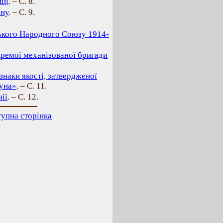
нці
. – С. 8.
ону
. – С. 9.
ького Народного Союзу 1914-
кремої механізованої бригади
знаки якості, затвердженої
уна»
. – С. 11.
ії
. – С. 12.
упна сторінка