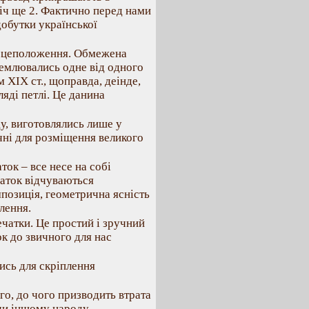
біч ще 2. Фактично перед нами
добутки української
ісцеположення. Обмежена
ремлювались одне від одного
 XIX ст., щоправда, деінде,
ляді петлі. Це данина
у, виготовлялись лише у
чні для розміщення великого
ток – все несе на собі
чаток відчуваються
позиція, геометрична ясність
лення.
ечатки. Це простий і зручний
к до звичного для нас
ись для скріплення
го, до чого призводить втрата
 чи іншому народу