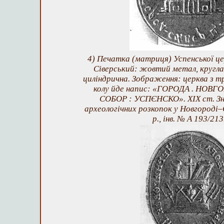
4) Печатка (матриця) Успенської це
Сіверський: жовтий метал, кругла
циліндрична. Зображення: церква з т
колу йде напис: «ГОРОДА . НОВГО
СОБОР : УСПЄНСКО». XIX ст. Зн
археологічних розкопок у Новгороді–
р., інв. № А 193/213