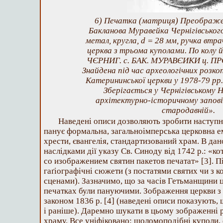
6) Печатка (матриця) Преображен
Бакланова Муравейка Чернігівськог
метал, кругла, d = 28 мм, ручка втр
церква з трьома куполами. По колу 
ЧЄРНИГ. с. БАК. МУРАВЄИКИ ц. ПР
Знайдена під час археологічних розкоп
Катерининської церкви у 1978-79 рр.,
Зберігається у Чернігівському 
архітектурно-історичному запові
стародавній».
Наведені описи дозволяють зробити наступн
панує формальна, загальноімперська церковна е
хрести, євангелія, стандартизований храм. В да
наслідками дії указу Св. Синоду від 1742 р.: «
со изображением святин пакетов печатат» [3]. П
гаґіографічні сюжети (з постатями святих чи з 
сценами). Зазначимо, що за часів Гетьманщини 
печатках були пануючими. Зображення церкви з
законом 1836 р. [4] (наведені описи показують,
і раніше). Даремно шукати в цьому зображенні 
храму. Все уніфіковано: шоломоподібні куполи