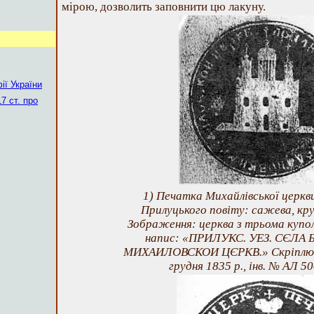
мірою, дозволить заповнити цю лакуну.
ії України
7 ст. про
1) Печатка Михайлівської церкви
Прилуцького повіту: сажева, круг
Зображення: церква з трьома купол
напис: «ПРИЛУКС. УЕЗ. СЄЛА
МИХАИЛОВСКОИ ЦЄРКВ.» Скріплює 
грудня 1835 р., інв. № АЛ 50