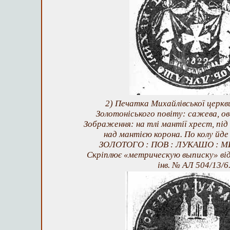
2) Печатка Михайлівської церкв
Золотоніського повіту: сажева, ов
Зображення: на тлі мантії хрест, під
над мантією корона. По колу йде
ЗОЛОТОГО : ПОВ : ЛУКАШО : МИ
Скріплює «метрическую выписку» від 
інв. № АЛ 504/13/6