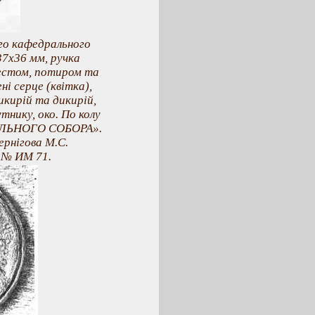
го кафедрального
37x36 мм, ручка
рестом, потиром та
ні серце (квітка),
икирій та дикирій,
тнику, око. По колу
АЛЬНОГО СОБОРА».
рнігова М.С.
. № ИМ 71.