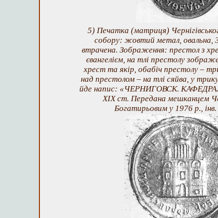
5) Печатка (матриця) Чернігівсько
собору: жовтий метал, овальна, 
втрачена. Зображення: престол з х
євангелієм, на тлі престолу зображе
хрест та якір, обабіч престолу – тр
над престолом – на тлі сяйва, у трику
йде напис: «ЧЕРНИГОВСК. КАФЕДР
XIX ст. Передана мешканцем Че
Богатирьовим у 1976 р., інв