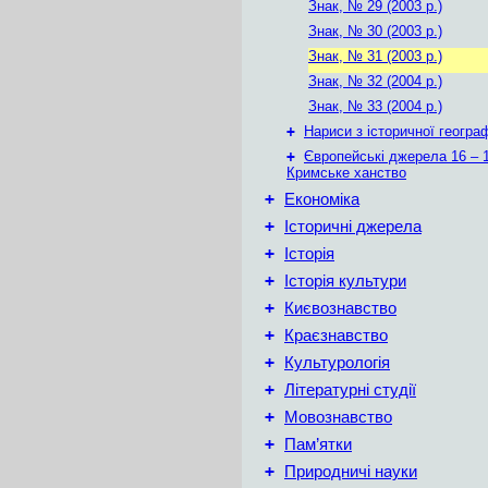
Знак, № 29 (2003 р.)
Знак, № 30 (2003 р.)
Знак, № 31 (2003 р.)
Знак, № 32 (2004 р.)
Знак, № 33 (2004 р.)
+
Нариси з історичної географ
+
Європейські джерела 16 – 1
Кримське ханство
+
Економіка
+
Історичні джерела
+
Історія
+
Історія культури
+
Києвознавство
+
Краєзнавство
+
Культурологія
+
Літературні студії
+
Мовознавство
+
Пам’ятки
+
Природничі науки