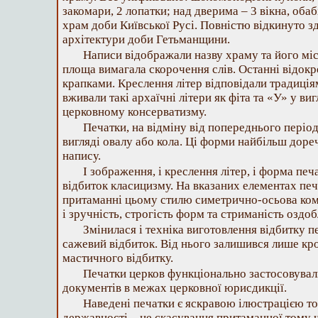
закомари, 2 лопатки; над дверима – 3 вікна, оба
храм доби Київської Русі. Повністю відкинуто з
архітектури доби Гетьманщини.
Написи відображали назву храму та його м
площа вимагала скорочення слів. Останні відок
крапками. Креслення літер відповідали традиціям
вживали такі архаїчні літери як фіта та «У» у виг
церковному консерватизму.
Печатки, на відміну від попереднього період
вигляді овалу або кола. Ці форми найбільш доре
напису.
І зображення, і креслення літер, і форма печа
відбиток класицизму. На вказаних елементах пе
притаманні цьому стилю симетрично-осьова ком
і зручність, строгість форм та стриманість оздоб
Змінилася і техніка виготовлення відбитку п
сажевий відбиток. Від нього залишився лише кро
мастичного відбитку.
Печатки церков функціонально застосовувал
документів в межах церковної юрисдикції.
Наведені печатки є яскравою ілюстрацією то
державності – це скасування притаманної тому