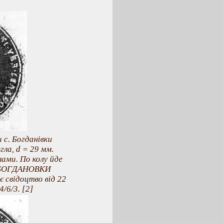
 с. Богданівки
ла, d = 29 мм.
ами. По колу йде
 БОГДАНОВКИ
свідоцтво від 22
4/6/3. [2]