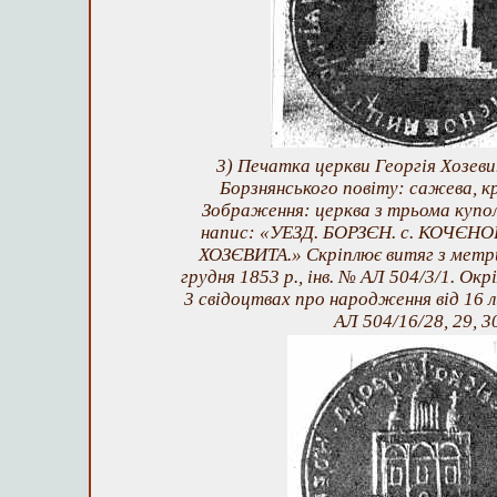
3) Печатка церкви Георгія Хозеви
Борзнянського повіту: сажева, к
Зображення: церква з трьома купол
напис: «УЕЗД. БОРЗЄН. с. КОЧЄНО
ХОЗЄВИТА.» Скріплює витяг з метри
грудня 1853 р., інв. № АЛ 504/3/1. Окр
3 свідоцтвах про народження від 16 ли
АЛ 504/16/28, 29, 3