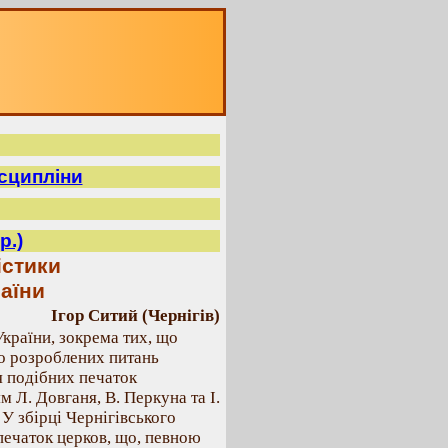
исципліни
р.)
істики
аїни
Ігор Ситий (Чернігів)
країни, зокрема тих, що
ьо розроблених питань
я подібних печаток
 Л. Довганя, В. Перкуна та І.
У збірці Чернігівського
печаток церков, що, певною