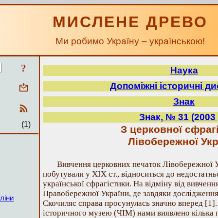
МИСЛЕНЕ ДРЕВО
Ми робимо Україну – українською!
?
Наука
Допоміжні історичні д
Знак
Знак, № 31 (2003 
(1)
З церковної сфраг
Лівобережної Укр
Вивчення церковних печаток Лівобережної У
побутували у XIX ст., відноситься до недостатн
української сфрагістики. На відміну від вивченн
Правобережної України, де завдяки дослідженням
ліни
Скочиляс справа просунулась значно вперед [1]. 
історичного музею (ЧІМ) нами виявлено кілька 