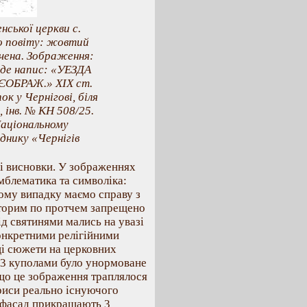
ської церкви с.
о повіту: жовтий
ачена. Зображення:
йде напис: «УЕЗДА
ЄОБРАЖ.» XIX ст.
ок у Чернігові, біля
 інв. № КН 508/25.
Національному
днику «Чернігів
і висновки. У зображеннях
мблематика та символіка:
ному випадку маємо справу з
которим по протчем запрещено
ід святинями мались на увазі
конкретними релігійними
ці сюжети на церковних
 3 куполами було унормоване
 що це зображення траплялося
риси реально існуючого
, фасад прикрашають 3