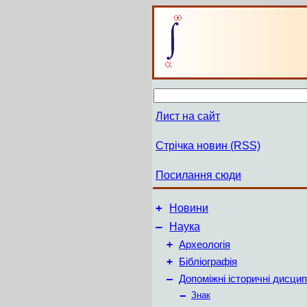
Лист на сайт
Стрічка новин (RSS)
Посилання сюди
+
Новини
–
Наука
+
Археологія
+
Бібліографія
–
Допоміжні історичні дисцип
–
Знак