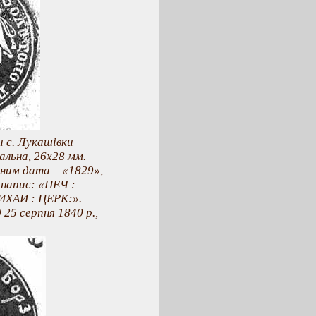
и с. Лукашівки
альна, 26x28 мм.
 ним дата – «1829»,
 напис: «ПЕЧ :
ХАИ : ЦЕРК:».
25 серпня 1840 р.,
.