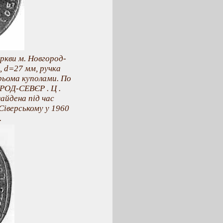
ркви м. Новгород-
, d=27 мм, ручка
рьома куполами. По
РОД-СЕВЄР . Ц .
айдена під час
Сіверському у 1960
.