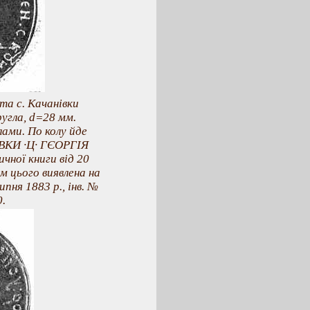
та с. Качанівки
ругла, d=28 мм.
ами. По колу йде
ВКИ ·Ц· ГЄОРГІЯ
чної книги від 20
ім цього виявлена на
пня 1883 р., інв. №
0.